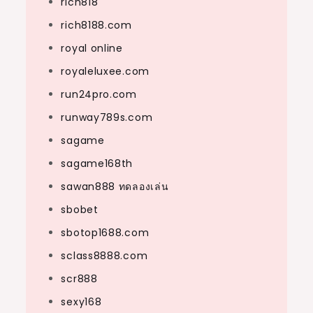
rich818
rich8188.com
royal online
royaleluxee.com
run24pro.com
runway789s.com
sagame
sagame168th
sawan888 ทดลองเล่น
sbobet
sbotop1688.com
sclass8888.com
scr888
sexy168