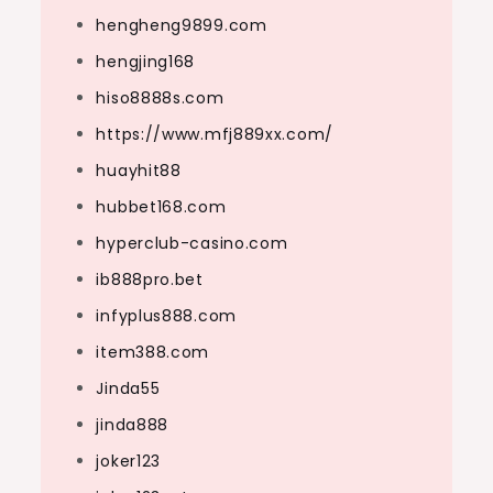
hengheng9899.com
hengjing168
hiso8888s.com
https://www.mfj889xx.com/
huayhit88
hubbet168.com
hyperclub-casino.com
ib888pro.bet
infyplus888.com
item388.com
Jinda55
jinda888
joker123