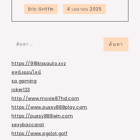
ค้นหา
สำหรับ:
https://918kissauto.xyz
ดูหนังออนไลน์
sa gaming
joker123
http://www.movie87hd.com
https://www.pussy888play.com
https://pussy888win.com
sexybaccarat
https://www.pgslot.golf