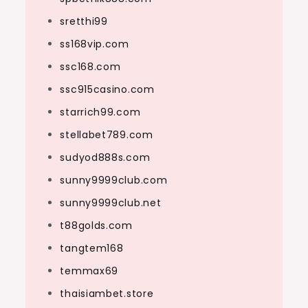
sretthi99
ss168vip.com
ssc168.com
ssc915casino.com
starrich99.com
stellabet789.com
sudyod888s.com
sunny9999club.com
sunny9999club.net
t88golds.com
tangtem168
temmax69
thaisiambet.store