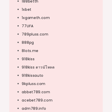
188betth
1xbet
1xgameth.com
77UFA
789pluss.com
888pg
8lots.me
918kiss
918kiss ดาวน์โหลด
918kissauto
9kpluss.com
abbet789.com
acebet789.com
adm789.info