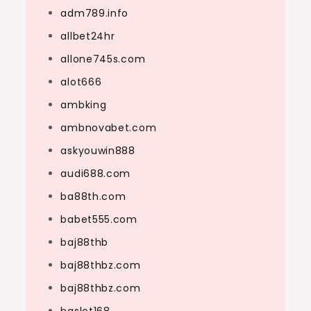
adm789.info
allbet24hr
allone745s.com
alot666
ambking
ambnovabet.com
askyouwin888
audi688.com
ba88th.com
babet555.com
baj88thb
baj88thbz.com
baj88thbz.com