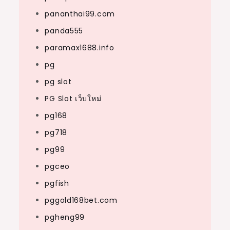
pananthai99.com
panda555
paramax1688.info
pg
pg slot
PG Slot เว็บใหม่
pg168
pg718
pg99
pgceo
pgfish
pggold168bet.com
pgheng99