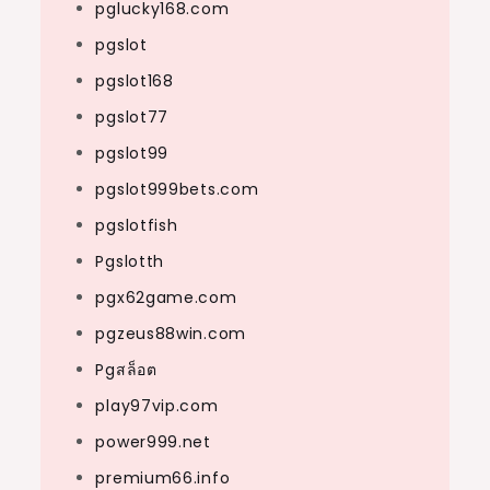
pglucky168.com
pgslot
pgslot168
pgslot77
pgslot99
pgslot999bets.com
pgslotfish
Pgslotth
pgx62game.com
pgzeus88win.com
Pgสล็อต
play97vip.com
power999.net
premium66.info