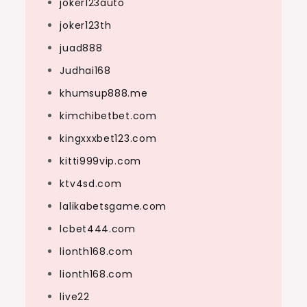
joker123auto
joker123th
juad888
Judhai168
khumsup888.me
kimchibetbet.com
kingxxxbet123.com
kitti999vip.com
ktv4sd.com
lalikabetsgame.com
lcbet444.com
lionth168.com
lionth168.com
live22