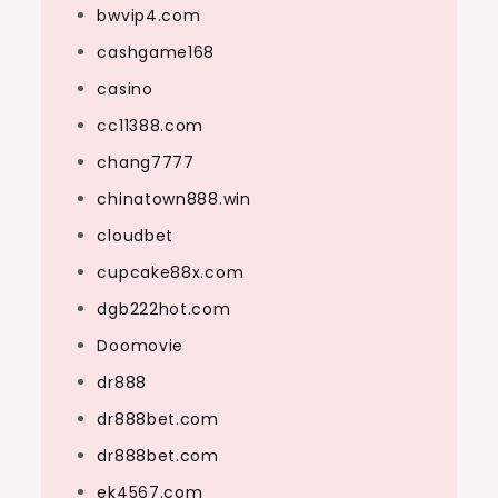
bwvip4.com
cashgame168
casino
cc11388.com
chang7777
chinatown888.win
cloudbet
cupcake88x.com
dgb222hot.com
Doomovie
dr888
dr888bet.com
dr888bet.com
ek4567.com