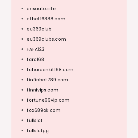
erisauto.site
etbet16888.com
eu369club
eu369clubs.com
FAFA123
faro168
fcharoenkit168.com
finfinbet789.com
finnivips.com
fortune99vip.com
fox689ok.com
fullslot
fullslotpg