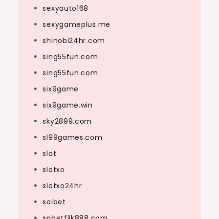
sexyauto168
sexygameplus.me
shinobi24hr.com
sing55fun.com
sing55fun.com
six9game
six9game.win
sky2899.com
sl99games.com
slot
slotxo
slotxo24hr
soibet
spbetflik888.com