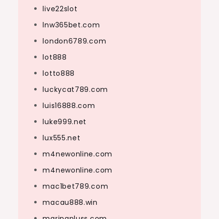
live22slot
lnw365bet.com
london6789.com
lot888
lotto888
luckycat789.com
luis16888.com
luke999.net
lux555.net
m4newonline.com
m4newonline.com
mac1bet789.com
macau888.win
marinapluss.com