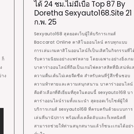
ได้ 24 ชม.ไม่มีเบื่อ Top 87 By
Doretha Sexyauto168.site 21
ก.พ. 25
Sexyauto168 สุดยอดเว็บผู้ให้บริการเกมส์
Baccarat Online คาสิโนออนไลน์ ครบทุกแบบ
การเล่นเกมคาสิโนออนไลน์ก็เป็นเลิศในกิจกรรมที่ได
 ก็
รับความนิยมอย่างแพร่หลาย โดยเฉพาะอย่างยิ่งเกม
ัง
บาคาร่าออนไลน์ที่ถือเป็นเกมไพ่คลาสสิคที่มีเสน่ห์แ
่าง
ความตื่นเต้นไม่เคยจืดชืด สำหรับคนที่รู้สึกชื่นชอบ
ความท้าทายและความสนุกสนาน บาคาร่าออนไลน์
คือตัวเลือกที่ดีเยี่ยมที่สุดในตอนนี้ sexyauto168 บา
คาร่าออนไลน์รวมทั้งแนะนำ สุดยอดเว็บไซต์ผู้ให้
บริการเกมส์ sexyauto168 ที่ครบครันด้วยแบบการ
เล่นที่นานัปการ พร้อมทั้งเคล็ดลับและก็เทคนิคที่
สามารถช่วยให้ท่านสนุกสนานแล้วก็ชนะเกมได้อย่า