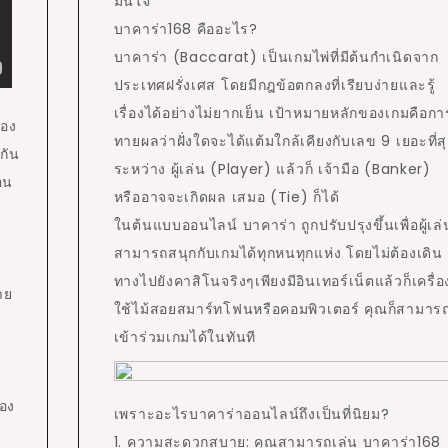
มั่นใจ
บาคาร่า168 คืออะไร?
บาคาร่า (Baccarat) เป็นเกมไพ่ที่มีต้นกำเนิดจาก
ประเทศฝรั่งเศส โดยมีกฎข้อตกลงที่เรียบง่ายและรู้
เรื่องได้อย่างไม่ยากเย็น เป้าหมายหลักของเกมคือกา
่อง
ทายผลว่าฝั่งใดจะได้แต้มใกล้เคียงกับเลข 9 เยอะที่ส
กัน
ระหว่าง ผู้เล่น (Player) แล้วก็ เจ้ามือ (Banker)
อน
หรืออาจจะเกิดผล เสมอ (Tie) ก็ได้
ในต้นแบบออนไลน์ บาคาร่า ถูกปรับปรุงขึ้นเพื่อผู้เล่
สามารถสนุกกับเกมได้ทุกหนทุกแห่ง โดยไม่ต้องเดิน
ทางไปยังคาสิโนจริงๆเพียงมีอินเทอร์เน็ตแล้วก็เครื่อ
าย
ใช้ไม้สอยสมาร์ทโฟนหรือคอมพิวเตอร์ คุณก็สามาร
เข้าร่วมเกมได้ในทันที
ลอง
เพราะอะไรบาคาร่าออนไลน์ถึงเป็นที่นิยม?
1. ความสะดวกสบาย: คุณสามารถเล่น บาคาร่า168