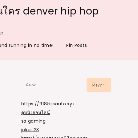
ือนใคร denver hip hop
er
and running in no time!
Pin Posts
ค้นหา
สำหรับ:
https://918kissauto.xyz
ดูหนังออนไลน์
sa gaming
joker123