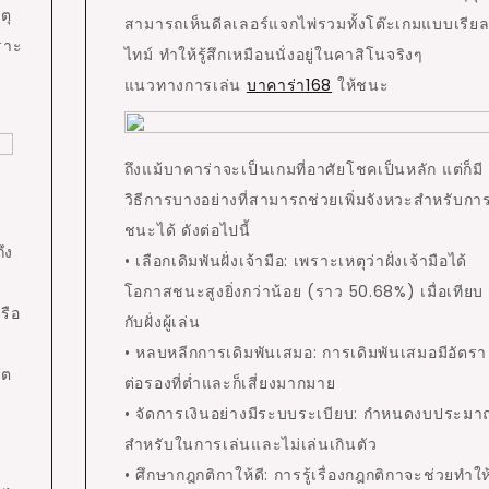
ตุ
สามารถเห็นดีลเลอร์แจกไพ่รวมทั้งโต๊ะเกมแบบเรีย
พราะ
ไทม์ ทำให้รู้สึกเหมือนนั่งอยู่ในคาสิโนจริงๆ
แนวทางการเล่น
บาคาร่า168
ให้ชนะ
ถึงแม้บาคาร่าจะเป็นเกมที่อาศัยโชคเป็นหลัก แต่ก็มี
วิธีการบางอย่างที่สามารถช่วยเพิ่มจังหวะสำหรับกา
ชนะได้ ดังต่อไปนี้
ึง
• เลือกเดิมพันฝั่งเจ้ามือ: เพราะเหตุว่าฝั่งเจ้ามือได้
โอกาสชนะสูงยิ่งกว่าน้อย (ราว 50.68%) เมื่อเทียบ
รือ
กับฝั่งผู้เล่น
• หลบหลีกการเดิมพันเสมอ: การเดิมพันเสมอมีอัตรา
ิต
ต่อรองที่ต่ำและก็เสี่ยงมากมาย
• จัดการเงินอย่างมีระบบระเบียบ: กำหนดงบประม
้
สำหรับในการเล่นและไม่เล่นเกินตัว
• ศึกษากฎกติกาให้ดี: การรู้เรื่องกฎกติกาจะช่วยทำให