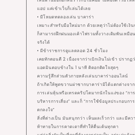
เล่นผ่านมือถือก็ลื่นราวกับในคอม ไม่ต้องดาวน์โห
แอป แค่เข้าเว็บก็เล่นได้เลย
• มีโหมดทดลองเล่น บาคาร่า
เหมาะสำหรับมือใหม่มาก ด้วยเหตุว่าไม่ต้องใช้เงิน
ก็สามารถฝึกฝนมองเค้าไพ่รวมทั้งวางเดิมพันเหมือ
จริงได้
• มีข้าราชการดูแลตลอด 24 ชั่วโมง
เคยทักตอนตี 2 เนื่องจากว่าเบิกเงินไม่เข้า ปรากฏว่
แอดมินตอบข้างใน 1 นาที ติดอกติดใจสุดๆ
ความรู้สึกส่วนตัวภายหลังเล่นบาคาร่าออนไลน์
ถ้าเกิดให้พูดขวานผ่าซากบาคาร่ามิได้แตกต่างจาก
การเล่นหุ้นหรือเทรดคริปโตมากนักในแง่ของ “กา
บริหารการเสี่ยง” และก็ “การใช้ข้อมูลประกอบการ
ตกลงใจ”
สิ่งที่ต่างเป็น มันสนุกกว่า เห็นผลเร็วกว่า และมีคว
ท้าทายในการคาดเดาที่ทำให้ตื่นเต้นทุกตา