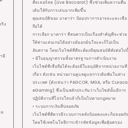
ลด
ดีลเลอร์สด (Live Baccarat) ซึ่งช่วยเพิ่มความตื่น
เต้นให้กับการเล่นมากเพิ่มขึ้น
คุณสมบัติของ บาคาร่า ป้อมปราการอาจจะและเชื่อ
จริง
ถือได้
น
การเลือก บาคาร่า ที่สมควรเป็นเรื่องสำคัญที่จะช่วย
ให้ท่านเล่นเกมได้อย่างมั่นอกมั่นใจและก็ไม่เป็น
อันตราย โดยเว็บไซต์ที่ดีจะต้องมีคุณสมบัติดังต่อไปนี
ามี
• มีใบอนุญาตรวมทั้งมาตรฐานการดำเนินงาน
เว็บไซต์ที่เชื่อถือได้จะต้องมีใบอนุมัติจากหน่วยงานที่
เกี่ยว ดังเช่น หน่วยงานดูแลดูแลการเดิมพันในต่าง
ประเทศ (ดังเช่นว่า PAGCOR, MGA, หรือ Curac
ร
eGaming) ซึ่งเป็นหลักประกันว่าเว็บไซต์นั้นมีการ
ปฏิบัติงานที่โปร่งใสแล้วก็เป็นไปตามกฎหมาย
• ระบบการเงินที่ปลอดภัย
าม
เว็บไซต์ที่ดีควรมีระบบการคลังป้อมคงและก็ปลอดภั
โดยใช้เทคโนโลยีการเข้ารหัสข้อมูลเพื่อคุ้มครอง