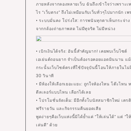
ภายหลังจากลองหลายเว็บ ฉันถึงเข้าใจว่าเพราะเห
ไร “เว็บตรง” ถึงไม่เหมือนกับเว็บทั่วๆไปมากนัก เ
• ระบบมั่นคง โปร่งใส: การพนันทุกตาเห็นกระจ่าง
จากกล้องถ่ายภาพสด ไม่มีทุจริต ไม่มีหน่วง
• เบิกเงินได้จริง: อันนี้สำคัญมาก! เคยพบเว็บไซต์
เอเย่นต์ถอนยาก จำเป็นต้องรอคอยแอดมินนาน แม้
กระนั้นเว็บไซต์ตรงที่ใช้ปัจจุบันนี้โอนให้ภายในไม่ถ
30 วินาที
• มีห้องให้เลือกเยอะแยะ: ถูกใจห้องไหน โต๊ะไหน ห
ดีลเลอร์แบบไหน เลือกได้เลย
• โปรโมชั่นจัดเต็ม: มีอีกทั้งโบนัสสมาชิกใหม่ เครด
ฟรีรายวัน และกิจกรรมคืนยอดเสีย
พูดง่ายๆคือเว็บแห่งนี้มิได้ย้ำแค่ “ให้เล่นได้” แต่ “ให
เล่นดี” ด้วย