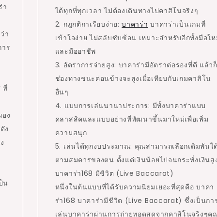
ร่า
ได้ทุกที่ทุกเวลา ไม่ต้องเดินทางไปคาสิโนจริงๆ
2. กฎกติกาเรียบง่าย:
บาคาร่า
บาคาร่าเป็นเกมที่
ว่า
เข้าใจง่าย ไม่สลับซับซ้อน เหมาะสำหรับอีกทั้งมือให
การ
และมืออาชีพ
3. อัตราการจ่ายสูง: บาคาร่ามีอัตราต่อรองที่ดี แล้วก
ช่องทางชนะค่อนข้างจะสูงเมื่อเทียบกับเกมคาสิโน
ที่
อื่นๆ
4. แบบการเล่นนานาประการ: มีทั้งบาคาร่าแบบ
งผอง
คลาสสิคและแบบอย่างที่พัฒนาขึ้นมาใหม่เพื่อเพิ่ม
ดัง
ความสนุก
อง
5. เล่นได้ทุกงบประมาณ: คุณสามารถเลือกเดิมพันได
ตามสมควรของตน ตั้งแต่เงินน้อยไปจนกระทั่งเงินสู
บาคาร่า168 มีชีวิต (Live Baccarat)
ป็น
หนึ่งในต้นแบบที่ได้รับความนิยมเยอะที่สุดคือ บาคา
ร่า168 บาคาร่ามีชีวิต (Live Baccarat) ซึ่งเป็นกา
เล่นบาคาร่าผ่านการถ่ายทอดสดจากคาสิโนจริงๆคุ