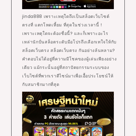
jinda888 เพราะเหตุใดถึงเป็นสล็อตเว็บไซต์
ตรงที่ แตกโหดเหี้ยม ที่สุดในช่วงเวลานี้ !
เพราะเหตุใดจะต้องชื่อนี้? และก็เพราะอะไร
เหล่านักปั่นสล็อตระดับมือโปรถึงเลือกเทใจให้กับ
สล็อตเว็บตรง สล็อตเว็บตรง กันอย่างล้นหลาม?
คำตอบไม่ได้อยู่ที่ความมีโชคของผู้เล่นเพียงอย่าง
เดียว แม้กระนั้นอยู่ที่สถาปัตยกรรมระบบของ
เว็บไซต์ที่พวกเราดีไซน์มาเพื่อเอื้อประโยชน์ให้
กับสมาชิกมากที่สุด