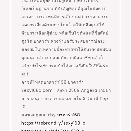
เหมาะสมที่สุดสำหรับผู้เล่น รวดเร็วทันใจ
ก็เลยเป็นฐานรากที่สำคัญที่สุดที่คุณไม่สมควร
ละเลย การลงทุนมีการเสี่ยง แต่ว่าเราสามารถ
ลดการเสี่ยงด้านการโดนโกงให้เหลือศูนย์ได้
ด้วยการเลือกผู้ช่วยเหลือเว็บไซต์พนันที่ซื่อสัตย์
สุจริต บาคาร่า หวังว่าแชร์ประสบการณ์ตรง
ของผมในบทความนี้จะช่วยทำให้สหายๆนักพนัน
ทุกคนตาสว่าง ปลอดภัยจากมิจฉาชีพ แล้วก็
สร้างกำไรเข้ากระเป๋าได้อย่างยั่งยืนในปีนี้ครับ
ผม!
ดาวน์โหลดบาคาร่า168 บาคาร่า
Sexy168c.com 1 สิงหา 2569 Angelia เกมบา
คาร่าสนุกๆ บาคาร่าถอนภายใน 3 วินาที Top
10
ขอขอบคุณมากby
บาคาร่า168
https://rebrand.ly/sexy168-c