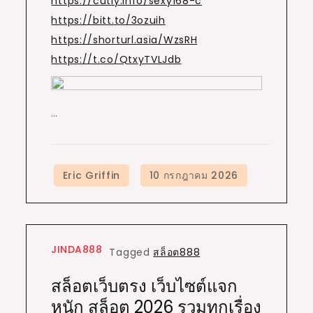
https://cutly.info/sexy168-c
https://bitt.to/3ozuih
https://shorturl.asia/WzsRH
https://t.co/QtxyTVLJdb
…
JINDA888
Tagged
สล็อต888
สล็อตเว็บตรง เว็บไซต์แจก
หนัก สล็อต 2026 รวมทุกเรื่อง