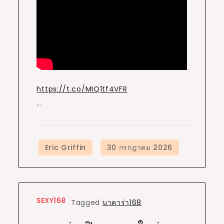
https://t.co/MIQ1tf4VFR
…
SEXY168
Tagged
บาคาร่า168