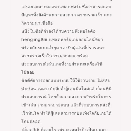
เล่นเยอะมากมองหาแพลตฟอร์มซึ่งสามารถตอบ
ปัญหาทั้งยังด้านความสะดวก ความรวดเร็ว และ
ก็ความน่าเชื่อถือ
หนึ่งในชื่อที่กำลังได้รับความพึงพอใจคือ
hengjing168 แพลตฟอร์มเกมออนไลน์ที่มา
พร้อมกับระบบล้ำยุค รองรับผู้เล่นที่ปรารถนา
ความรวดเร็วในการฝากถอน พร้อม
ประสบการณ์เล่นเกมที่ง่ายผ่านทุกเครื่องใช้
ไม้สอย
ข้อดีคือการออกแบบระบบให้ใช้งานง่าย ไม่สลับ
ซับซ้อน เหมาะกับอีกทั้งผู้เล่นมือใหม่แล้วก็คนที่มี
ประสบการณ์ โดยย้ำความสะดวกสำหรับในการ
เข้าเล่น เกมมากมายแบบ แล้วก็ระบบการคลังที่
เร็วทันใจ ทำให้ผู้เล่นสามารถบันเทิงใจกับเกมได้
โดยตลอด
สล็อต168 คืออะไร เพราะเหตุไรถึงเป็นเกมมา