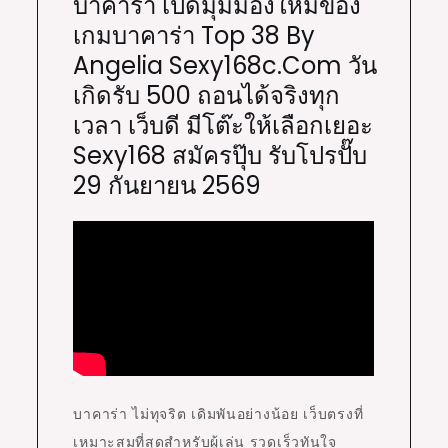
บาคาร่า เปิดมุมมองใหม่ของ
เกมบาคาร่า Top 38 By
Angelia Sexy168c.com วัน
เกิดรับ 500 ถอนได้จริงทุก
เวลา เว็บดี มีโต๊ะให้เลือกเยอะ
Sexy168 สมัครปุ๊บ รับโปรปั๊บ
29 กันยายน 2569
บาคาร่า ไม่ทุจริต เดิมพันอย่างน้อย เว็บตรงที่
เหมาะสมที่สุดสำหรับผู้เล่น รวดเร็วทันใจ