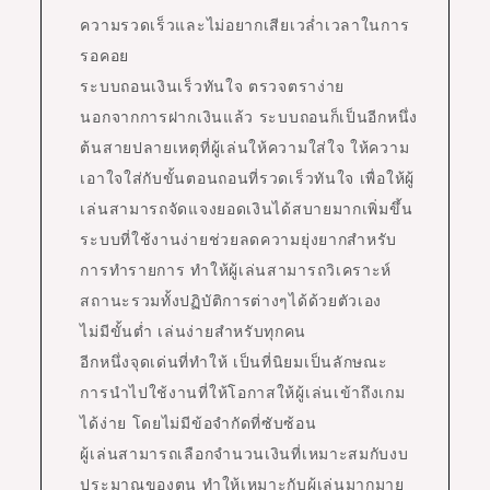
ความรวดเร็วและไม่อยากเสียเวล่ำเวลาในการ
รอคอย
ระบบถอนเงินเร็วทันใจ ตรวจตราง่าย
นอกจากการฝากเงินแล้ว ระบบถอนก็เป็นอีกหนึ่ง
ต้นสายปลายเหตุที่ผู้เล่นให้ความใส่ใจ ให้ความ
เอาใจใส่กับขั้นตอนถอนที่รวดเร็วทันใจ เพื่อให้ผู้
เล่นสามารถจัดแจงยอดเงินได้สบายมากเพิ่มขึ้น
ระบบที่ใช้งานง่ายช่วยลดความยุ่งยากสำหรับ
การทำรายการ ทำให้ผู้เล่นสามารถวิเคราะห์
สถานะรวมทั้งปฏิบัติการต่างๆได้ด้วยตัวเอง
ไม่มีขั้นต่ำ เล่นง่ายสำหรับทุกคน
อีกหนึ่งจุดเด่นที่ทำให้ เป็นที่นิยมเป็นลักษณะ
การนำไปใช้งานที่ให้โอกาสให้ผู้เล่นเข้าถึงเกม
ได้ง่าย โดยไม่มีข้อจำกัดที่ซับซ้อน
ผู้เล่นสามารถเลือกจำนวนเงินที่เหมาะสมกับงบ
ประมาณของตน ทำให้เหมาะกับผู้เล่นมากมาย