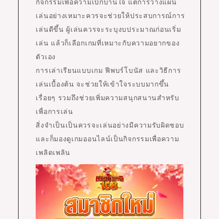
กิจกรรมเพื่อความเบิกบานใจ แต่การวางแผน
เล่นอย่างเหมาะควรจะช่วยให้ประสบการณ์การ
เล่นดีขึ้น ผู้เล่นควรจะระบุงบประมาณก่อนเริ่ม
เล่น แล้วก็เลือกเกมที่เหมาะกับความอยากของ
ตัวเอง
การเล่าเรียนแบบเกม ฟีพบร์โบนัส และวิธีการ
เล่นเบื้องต้น จะช่วยให้เข้าใจระบบมากขึ้น
เรื่อยๆ รวมถึงช่วยเพิ่มความสนุกสนานสำหรับ
เพื่อการเล่น
สิ่งจำเป็นเป็นควรจะเล่นอย่างมีความรับผิดชอบ
และก็มองดูเกมออนไลน์เป็นกิจกรรมเพื่อความ
เพลิดเพลิน