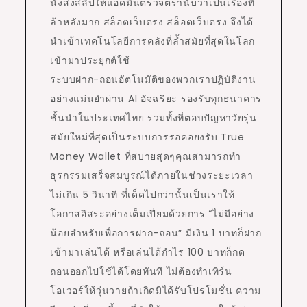
นั่งส่งสลิปให้แอดมินตรวจตรานับว่าเป็นเรื่องที่
ล้าหลังมาก สล็อตเว็บตรง สล็อตเว็บตรง จึงได้
นำเข้าเทคโนโลยีการคลังที่ล้ำสมัยที่สุดในโลก
เข้ามาประยุกต์ใช้
ระบบฝาก-ถอนอัตโนมัติของพวกเราปฏิบัติงาน
อย่างแม่นยำผ่าน AI อัจฉริยะ รองรับทุกธนาคาร
ชั้นนำในประเทศไทย รวมทั้งที่ตอบปัญหาวัยรุ่น
สมัยใหม่ที่สุดเป็นระบบการรอคอยงรับ True
Money Wallet ที่สบายสุดๆคุณสามารถทำ
ธุรกรรมเสร็จสมบูรณ์ได้ภายในช่วงระยะเวลา
ไม่เกิน 5 วินาที ที่เด็ดไปกว่านั้นเป็นเราให้
โอกาสอิสระอย่างเต็มเปี่ยมด้วยการ “ไม่มีอย่าง
น้อยสำหรับเพื่อการฝาก-ถอน” มีเงิน 1 บาทก็ฝาก
เข้ามาเล่นได้ หรือเล่นได้กำไร 100 บาทก็กด
ถอนออกไปใช้ได้โดยทันที ไม่ต้องทำเทิร์น
โอเวอร์ให้วุ่นวายถ้าเกิดมิได้รับโปรโมชั่น ความ