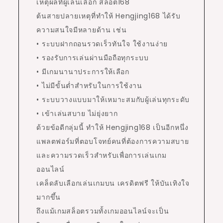
เหตุผลที่ผู้เล่นเลือก สล็อต168
ต้นสายปลายเหตุที่ทำให้ Hengjing168 ได้รับ
ความสนใจมีหลายด้าน เช่น
• ระบบฝากถอนรวดเร็วทันใจ ใช้งานง่าย
• รองรับการเล่นผ่านมือถือทุกระบบ
• มีเกมนานาประการให้เลือก
• ไม่มีขั้นต่ำสำหรับในการใช้งาน
• ระบบวางแบบมาให้เหมาะสมกับผู้เล่นทุกระดับ
• เข้าเล่นสบาย ไม่ยุ่งยาก
ด้วยข้อดีกลุ่มนี้ ทำให้ Hengjing168 เป็นอีกหนึ่ง
แพลตฟอร์มที่ตอบโจทย์คนที่ต้องการความสบาย
และความรวดเร็วสำหรับเพื่อการเล่นเกม
ออนไลน์
เคล็ดลับเลือกเล่นเกมบน เครดิตฟรี ให้บันเทิงใจ
มากขึ้น
ถึงแม้เกมสล็อตรวมทั้งเกมออนไลน์จะเป็น