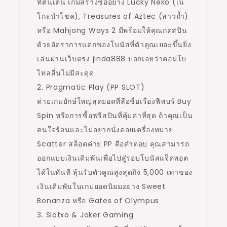
ที่ตื่นเต้น เกมสร้างชื่ออย่าง Lucky Neko (เน
โกะนำโชค), Treasures of Aztec (สาวถ้ำ)
หรือ Mahjong Ways 2 มีพร้อมให้คุณกดสปิน
ด้วยอัตราการแตกของโบนัสที่ตัวคูณเยอะขึ้นยิ่ง
เล่นผ่านเว็บตรง jinda888 บอกเลยว่าคอมโบ
ไหลลื่นไม่มีสะดุด
2. Pragmatic Play (PP SLOT)
ค่ายเกมยักษ์ใหญ่สุดยอดที่ลือชื่อเรื่องฟีพบร์ Buy
Spin หรือการซื้อฟรีสปินที่คุ้มค่าที่สุด ถ้าคุณเป็น
คนใจร้อนและไม่อยากนั่งคอยเครื่องหมาย
Scatter สล็อตค่าย PP คือคำตอบ คุณสามารถ
ออกแบบเงินเดิมพันเพื่อไปสู่รอบโบนัสแจ็คพอต
ได้ในทันที ลุ้นรับตัวคูณสูงสุดถึง 5,000 เท่าของ
เงินเดิมพันในเกมยอดนิยมอย่าง Sweet
Bonanza หรือ Gates of Olympus
3. Slotxo & Joker Gaming