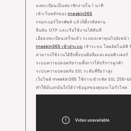
ลงทะเบียนเป็นสมาชิกง่ายใน 1 นาที
เข้าเว็บหลักของ
meekin365
กรอกเบอร์โทรศัพท์ แล้วก็ตั้งรหัสผ่าน
ยืนยัน OTP และเริ่มใช้งานได้ทันที
เมื่อลงทะเบียนเสร็จแล้ว ระบบจะพาคุณไปยังหน้า
meekin365 เข้าสู่ระบบ
เข้าระบบ โดยอัตโนมัติ ซึ
สามารถใช้งานได้อีกทั้งบนมือถือและคอมพิวเตอร์
ระบบความปลอดภัยรวมทั้งการให้บริการลูกค้า
ระบบความปลอดภัย SSL ระดับที่ถือว่าสูง
เว็บไซต์ meekin365 ใช้การเข้ารหัส SSL 256-bi
ทำให้มั่นอกมั่นใจได้ว่าข้อมูลของคุณจะไม่รั่วไหล