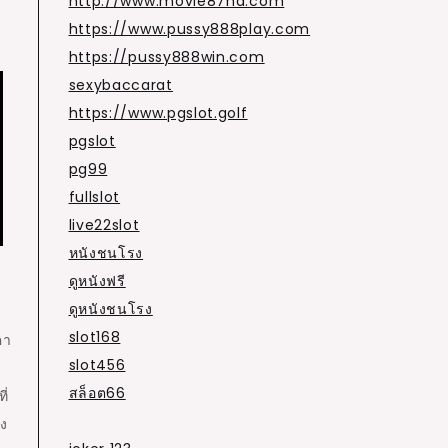
http://www.movie87hd.com
https://www.pussy888play.com
https://pussy888win.com
sexybaccarat
https://www.pgslot.golf
pgslot
pg99
fullslot
live22slot
หนังชนโรง
ดูหนังฟรี
ดูหนังชนโรง
slot168
คา
slot456
สล็อต66
ี่
ิง