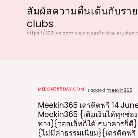
Skip
สัมผัสความตื่นเต้นกับร
to
clubs
content
https://303live.com รายการออนไลน์สด: สนุกกับควา
MEEKIN365DAY.COM
Tagged
meekin365
Meekin365 เครดิตฟรี 14 Jun
Meekin365 {เติมเงินได้ทุกช่อง
ทาง}{วอลเล็ทก็ได้ ธนาคารก็ดี}
{ไม่มีค่าธรรมเนียม}{เครดิตฟรี