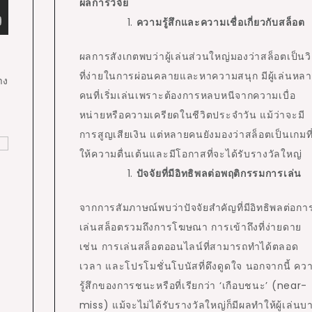
ผลการวิจัย
ความรู้สึกและความเชื่อเกี่ยวกับสล็อต
ผลการสังเกตพบว่าผู้เล่นส่วนใหญ่มองว่าสล็อตเป็นวิ
ที่ง่ายในการผ่อนคลายและหาความสนุก มีผู้เล่นหล
าง
คนที่เริ่มเล่นเพราะต้องการหลบหนีจากความเบื่อ
หน่ายหรือความเครียดในชีวิตประจำวัน แม้ว่าจะมี
การสูญเสียเงิน แต่หลายคนยังมองว่าสล็อตเป็นเกมที
ให้ความตื่นเต้นและมีโอกาสที่จะได้รับรางวัลใหญ่
ปัจจัยที่มีอิทธิพลต่อพฤติกรรมการเล่น
จากการสัมภาษณ์พบว่าปัจจัยสำคัญที่มีอิทธิพลต่อกา
เล่นสล็อตรวมถึงการโฆษณา การเข้าถึงที่ง่ายดาย
เช่น การเล่นสล็อตออนไลน์ที่สามารถทำได้ตลอด
เวลา และโปรโมชั่นโบนัสที่ดึงดูดใจ นอกจากนี้ คว
รู้สึกของการชนะหรือที่เรียกว่า ‘เกือบชนะ’ (near-
miss) แม้จะไม่ได้รับรางวัลใหญ่ก็มีผลทำให้ผู้เล่นบ