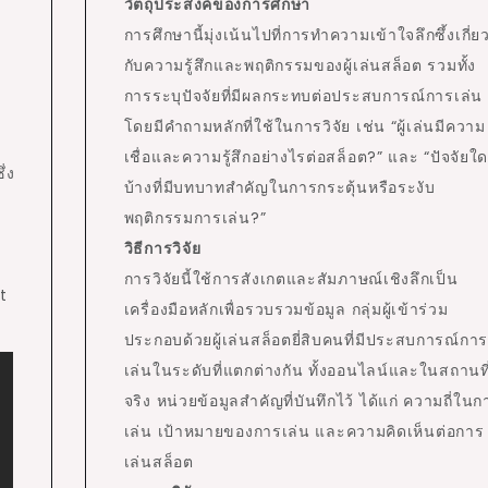
วัตถุประสงค์ของการศึกษา
การศึกษานี้มุ่งเน้นไปที่การทำความเข้าใจลึกซึ้งเกี่ย
กับความรู้สึกและพฤติกรรมของผู้เล่นสล็อต รวมทั้ง
การระบุปัจจัยที่มีผลกระทบต่อประสบการณ์การเล่น
โดยมีคำถามหลักที่ใช้ในการวิจัย เช่น “ผู้เล่นมีความ
เชื่อและความรู้สึกอย่างไรต่อสล็อต?” และ “ปัจจัยใ
่ง
บ้างที่มีบทบาทสำคัญในการกระตุ้นหรือระงับ
พฤติกรรมการเล่น?”
วิธีการวิจัย
การวิจัยนี้ใช้การสังเกตและสัมภาษณ์เชิงลึกเป็น
t
เครื่องมือหลักเพื่อรวบรวมข้อมูล กลุ่มผู้เข้าร่วม
ประกอบด้วยผู้เล่นสล็อตยี่สิบคนที่มีประสบการณ์การ
เล่นในระดับที่แตกต่างกัน ทั้งออนไลน์และในสถานที
จริง หน่วยข้อมูลสำคัญที่บันทึกไว้ ได้แก่ ความถี่ในก
เล่น เป้าหมายของการเล่น และความคิดเห็นต่อการ
เล่นสล็อต