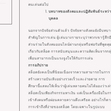
คนเล่นต่อไป
บทบาทของสังคมและปฏิสัมพันธ์ระหว่
บุคคล
นอกจากปัจจัยส่วนตัวแล้ว ปัจจัยทางสังคมยังมีบทบ
สำคัญในการเล่น ผู้เล่นบางรายระบุว่าพวกเขารู้สึกม
ส่วนร่วมในสังคมออนไลน์ผ่านกลุ่มหรือฟอรัมที่พูดคุ
เกี่ยวกับสล็อต การสนับสนุนและความคิดเห็นจากกลุ
เพื่อนสามารถเป็นแรงจูงใจให้กับการเล่น
การอภิปราย
สล็อตยังคงเป็นที่นิยมเนื่องจากความสามารถในการ
สร้างความบันเทิงอย่างรวดเร็วและง่ายดาย การ
ศึกษานี้แสดงให้เห็นว่าผู้เล่นหลายคนไม่ได้มองว่าเล
สล็อตเป็นเพียงกิจกรรมหาเงิน แต่เป็นเครื่องมือในก
เข้าสังคมหรือผ่อนคลายความตึงเครียด อย่างไรก็ต
การเข้าถึงที่ง่ายของสล็อต โดยเฉพาะในรูปแบบ