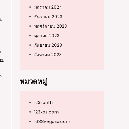
มกราคม 2024
ธันวาคม 2023
วย
พฤศจิกายน 2023
ตุลาคม 2023
กันยายน 2023
ล
สิงหาคม 2023
คร
ร
หมวดหมู่
123lionth
123xos.com
1688vegasx.com