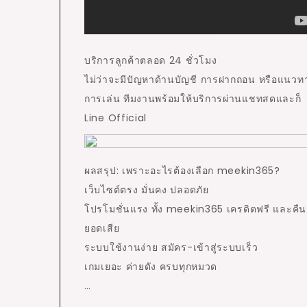
บริการลูกค้าตลอด 24 ชั่วโมง
ไม่ว่าจะมีปัญหาด้านบัญชี การฝากถอน หรือแนวท
การเล่น ทีมงานพร้อมให้บริการผ่านแชทสดและก็
Line Official
ผลสรุป: เพราะอะไรต้องเลือก meekin365?
เว็บไซต์ตรง มั่นคง ปลอดภัย
โปรโมชั่นแรง ทั้ง meekin365 เครดิตฟรี และคืน
ยอดเสีย
ระบบใช้งานง่าย สมัคร-เข้าสู่ระบบเร็ว
เกมเยอะ ค่ายดัง ครบทุกหมวด
…