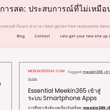
ายการสด: ประสบการณ์ที่ไม่เหม
มคล่องตัวในทุกๆ ช่วงเวลา best gluten free restaurants denv
Blog
Contact
Lets get your new site up 
MEEKIN365DAY.COM
Tagged
meekin365 เข้าส
ระบบ
e
Essential Meekin365 เข้าสู่
ระบบ Smartphone Apps
การศึกษาเชิงสังเกตเกี่ยวกับสล็อต:
meekin365 เข