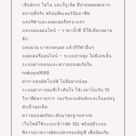
เสือมังกร ไฮโล และก็รูเล็ต ที่ถ่ายทอดสดจาก
สถานที่จริง พร้อมดีลเลอร์มืออาชีพ
แทงกีฬาและลอตเตอรี่ครบวงจร
แทงบอลออนไลน์ – ราคาน้ำดี มีให้เลือกหลาย
ลีก
แทงมวย บาสเกตบอล แล้วก็กีฬาอื่นๆ
ลอตเตอรี่ออนไลน์ – ระบบจ่ายสูง ไม่มีเลขอั้น
ระบบฝากถอนและความปลอดภัยใน
nakoya1688
ฝาก-ถอนอัตโนมัติ ไม่มีอย่างน้อย
ระบบฝาก-ถอนที่เร็วทันใจ ใช้เวลาไม่เกิน 10
วินาทีต่อรายการ รองรับแบงค์หลักและก็แอปทรู
มันนี่วอลเล็ต
ความปลอดภัยระดับมาตรฐานสากล
เว็บไซต์ใช้ระบบเข้ารหัส SSL พร้อมมีระบบ
พิจารณาความผิดแปลกของบัญชี เพื่อป้องกัน