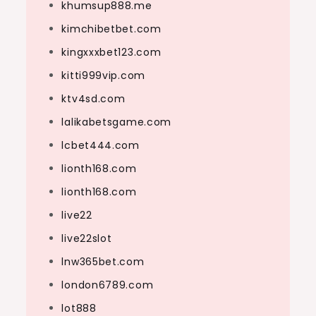
khumsup888.me
kimchibetbet.com
kingxxxbet123.com
kitti999vip.com
ktv4sd.com
lalikabetsgame.com
lcbet444.com
lionth168.com
lionth168.com
live22
live22slot
lnw365bet.com
london6789.com
lot888