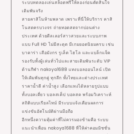
ระบบทดลองเล่นสล็อตฟรีให้ลองก่อนตัดสินใจ
เดิมพันจริง
สายคาสิโนห้ามพลาด เพราะที่นี่ให้บริการ คาสิ
โนสดครบวงจร ถ่ายทอดสดจากบ่อนต่าง
ประเทศ ด้วยดีลเลอร์สาวสวยและระบบภาพ
แบบ Full HD ไม่มีสะดุด มีเกมยอดนิยมครบ เช่น
บาคาร่า เสือมังกร รูเล็ต ไฮโล และแบล็กแจ็ค
รองรับทั้งผู้เล่นทั่วไปและสายเดิมพันระดับ VIP
ด้านกีฬา nakoya1688 แทงบอลออนไลน์ เปิด
ให้เดิมพันทุกคู่ ทุกลีก ทั้งไทยและต่างประเทศ
ราคาน้ำดี ค่าน้ำสูง เลือกแทงได้หลายรูปแบบ
ทั้งบอลเดี่ยว บอลสเต็ป บอลสด พร้อมวิเคราะห์
สถิติแบบเรียลไทม์ มีระบบแจ้งเตือนผลการ
แข่งขันอัตโนมัติผ่านมือถือ
อีกหนึ่งความคุ้มค่าที่ไม่ควรมองข้ามคือ ระบบ
แนะนำเพื่อน nakoya1688 ที่ให้ค่าคอมมิชชั่น