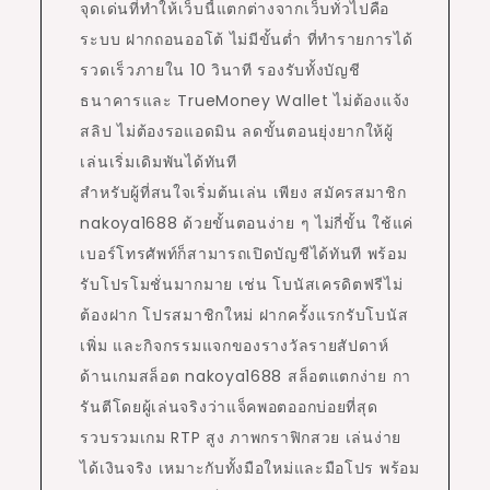
จุดเด่นที่ทำให้เว็บนี้แตกต่างจากเว็บทั่วไปคือ
ระบบ ฝากถอนออโต้ ไม่มีขั้นต่ำ ที่ทำรายการได้
รวดเร็วภายใน 10 วินาที รองรับทั้งบัญชี
ธนาคารและ TrueMoney Wallet ไม่ต้องแจ้ง
สลิป ไม่ต้องรอแอดมิน ลดขั้นตอนยุ่งยากให้ผู้
เล่นเริ่มเดิมพันได้ทันที
สำหรับผู้ที่สนใจเริ่มต้นเล่น เพียง สมัครสมาชิก
nakoya1688 ด้วยขั้นตอนง่าย ๆ ไม่กี่ขั้น ใช้แค่
เบอร์โทรศัพท์ก็สามารถเปิดบัญชีได้ทันที พร้อม
รับโปรโมชั่นมากมาย เช่น โบนัสเครดิตฟรีไม่
ต้องฝาก โปรสมาชิกใหม่ ฝากครั้งแรกรับโบนัส
เพิ่ม และกิจกรรมแจกของรางวัลรายสัปดาห์
ด้านเกมสล็อต nakoya1688 สล็อตแตกง่าย กา
รันตีโดยผู้เล่นจริงว่าแจ็คพอตออกบ่อยที่สุด
รวบรวมเกม RTP สูง ภาพกราฟิกสวย เล่นง่าย
ได้เงินจริง เหมาะกับทั้งมือใหม่และมือโปร พร้อม