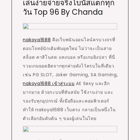
เล่นง่ายจ่ายจริงโบนัสแตกทุก
วัน Top 96 By Chanda
nakoya1688
คือเว็บพนันออนไลน์ครบวงจรที่
ตอบโจทย์นักเดิมพันยุคใหม่ ไม่ว่าจะเป็นสาย
สล็อต คาสิโนสด แทงบอล หรือเกมยิงปลา ที่นี่
รวมเกมยอดฮิตจากทุกค่ายดังไว้ครบในที่เดียว
เช่น PG SLOT, Joker Gaming, SA Gaming,
nakoya1688 เข้าสู่ระบบ
AE Sexy และอีก
มากมาย ด้วยระบบที่ทันสมัย ใช้งานง่าย และ
รองรับทุกอุปกรณ์ ทั้งมือถือและคอมพิวเตอร์
ทำให้ nakoya1688 เว็บตรง กลายเป็นหนึ่งใน
ตัวเลือกอันดับต้น ๆ ของผู้เล่นในไทย