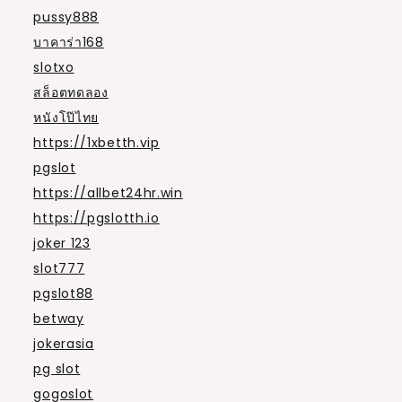
pussy888
บาคาร่า168
slotxo
สล็อตทดลอง
หนังโป๊ไทย
https://1xbetth.vip
pgslot
https://allbet24hr.win
https://pgslotth.io
joker 123
slot777
pgslot88
betway
jokerasia
pg slot
gogoslot