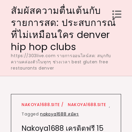
Skip
สัมผัสความตื่นเต้นกับ
to
รายการสด: ประสบการณ์
content
ที่ไม่เหมือนใคร denver
hip hop clubs
https://303live.com รายการออนไลน์สด: สนุกกับ
ความคล่องตัวในทุกๆ ช่วงเวลา best gluten free
restaurants denver
NAKOYA1688.SITE
NAKOYA1688.SITE
,
Tagged
nakoya1688 สมัคร
Nakoya1688 เครดิตฟรี 15