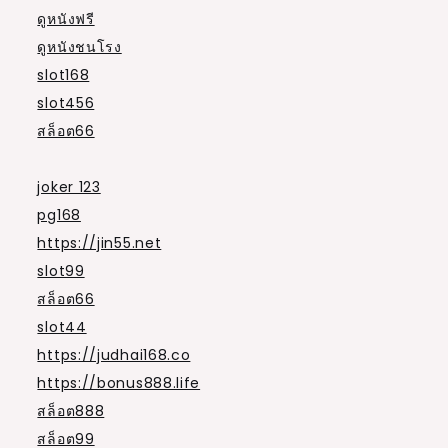
ดูหนังฟรี
ดูหนังชนโรง
slot168
slot456
สล็อต66
joker 123
pg168
https://jin55.net
slot99
สล็อต66
slot44
https://judhai168.co
https://bonus888.life
สล็อต888
สล็อต99