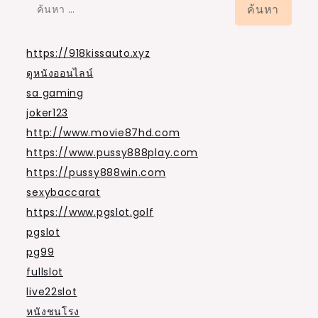
ค้นหา
สำหรับ:
https://918kissauto.xyz
ดูหนังออนไลน์
sa gaming
joker123
http://www.movie87hd.com
https://www.pussy888play.com
https://pussy888win.com
sexybaccarat
https://www.pgslot.golf
pgslot
pg99
fullslot
live22slot
หนังชนโรง