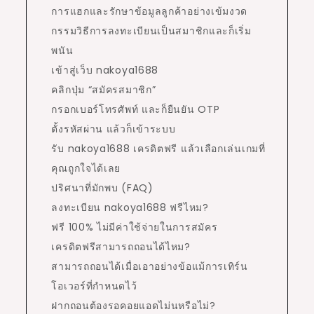
การแฮกและรักษาข้อมูลลูกค้าอย่างเข้มงวด
กรรมวิธีการลงทะเบียนเป็นสมาชิกและก็เริ่ม
พนัน
เข้าสู่เว็บ nakoya1688
คลิกปุ่ม “สมัครสมาชิก”
กรอกเบอร์โทรศัพท์ และก็ยืนยัน OTP
ตั้งรหัสผ่าน แล้วก็เข้าระบบ
รับ nakoya1688 เครดิตฟรี แล้วเลือกเล่นเกมที่
คุณถูกใจได้เลย
ปริศนาที่มักพบ (FAQ)
ลงทะเบียน nakoya1688 ฟรีไหม?
ฟรี 100% ไม่มีค่าใช้จ่ายในการสมัคร
เครดิตฟรีสามารถถอนได้ไหม?
สามารถถอนได้เมื่อเอาอย่างข้อแม้การเทิร์น
โอเวอร์ที่กำหนดไว้
ฝากถอนต้องรอคอยแอดไม่นหรือไม่?