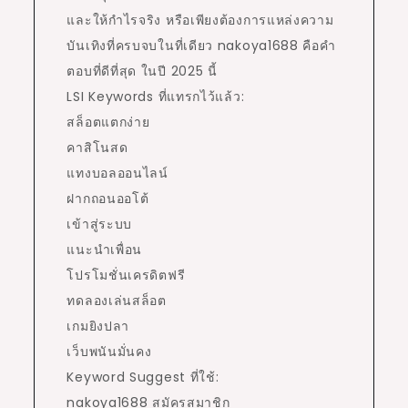
และให้กำไรจริง หรือเพียงต้องการแหล่งความ
บันเทิงที่ครบจบในที่เดียว nakoya1688 คือคำ
ตอบที่ดีที่สุด ในปี 2025 นี้
LSI Keywords ที่แทรกไว้แล้ว:
สล็อตแตกง่าย
คาสิโนสด
แทงบอลออนไลน์
ฝากถอนออโต้
เข้าสู่ระบบ
แนะนำเพื่อน
โปรโมชั่นเครดิตฟรี
ทดลองเล่นสล็อต
เกมยิงปลา
เว็บพนันมั่นคง
Keyword Suggest ที่ใช้:
nakoya1688 สมัครสมาชิก