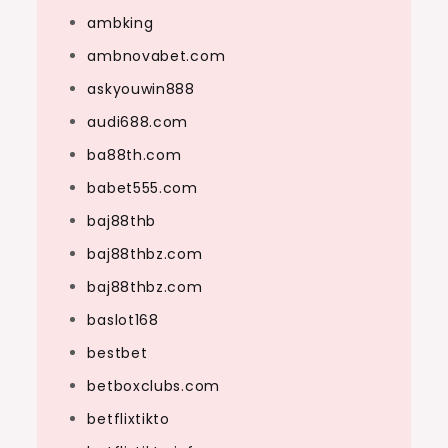
ambking
ambnovabet.com
askyouwin888
audi688.com
ba88th.com
babet555.com
baj88thb
baj88thbz.com
baj88thbz.com
baslot168
bestbet
betboxclubs.com
betflixtikto