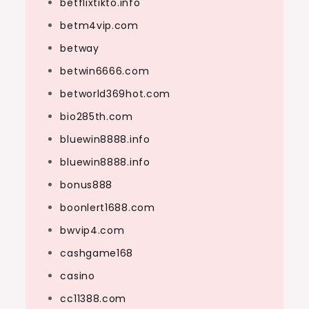
betflixtikto.info
betm4vip.com
betway
betwin6666.com
betworld369hot.com
bio285th.com
bluewin8888.info
bluewin8888.info
bonus888
boonlert1688.com
bwvip4.com
cashgame168
casino
cc11388.com