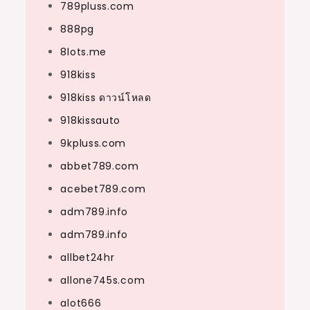
789pluss.com
888pg
8lots.me
918kiss
918kiss ดาวน์โหลด
918kissauto
9kpluss.com
abbet789.com
acebet789.com
adm789.info
adm789.info
allbet24hr
allone745s.com
alot666