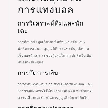
การแทงบอล
การวิเคราะห์ทีมและนัก
เตะ
การศึกษาข้อมูลเกี่ยวกับทีมที่จะแข่งขัน เช่น
ฟอร์มการเล่นล่าสุด, สถิติการแข่งขัน, ข้อบาด
เจ็บของนักเตะ จะช่วยผู้เล่นในการตัดสินใจเดิม
พันอย่างมีเหตุผล
การจัดการเงิน
การกำหนดงบประมาณสำหรับการแทงบอล และ
การวางแผนการใช้เงินอย่างรอบคอบ จะช่วยลด
ความเสี่ยงและป้องกันการสูญเสียที่มากเกินไป