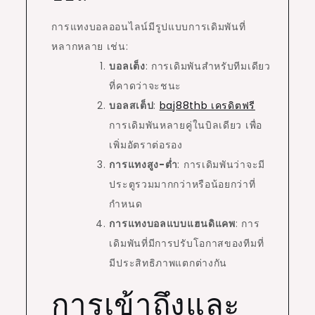
การแทงบอลออนไลน์มีรูปแบบการเดิมพันที่
หลากหลาย เช่น:
บอลเต็ง
: การเดิมพันสำหรับทีมเดียว
ที่คาดว่าจะชนะ
บอลสเต็ป
:
baj88thb เครดิตฟรี
การเดิมพันหลายคู่ในบิลเดียว เพื่อ
เพิ่มอัตราต่อรอง
การแทงสูง-ต่ำ
: การเดิมพันว่าจะมี
ประตูรวมมากกว่าหรือน้อยกว่าที่
กำหนด
การแทงบอลแบบแฮนดิแคพ
: การ
เดิมพันที่มีการปรับโอกาสของทีมที่
มีประสิทธิภาพแตกต่างกัน
การเข้าถึงและ