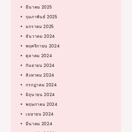
มีนาคม 2025
กุมภาพันธ์ 2025
มกราคม 2025
ธันวาคม 2024
พฤศจิกายน 2024
ตุลาคม 2024
กันยายน 2024
สิงหาคม 2024
กรกฎาคม 2024
มิถุนายน 2024
พฤษภาคม 2024
เมษายน 2024
มีนาคม 2024