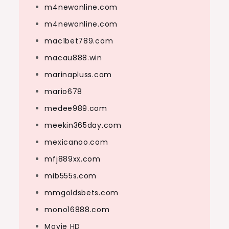
m4newonline.com
m4newonline.com
mac1bet789.com
macau888.win
marinapluss.com
mario678
medee989.com
meekin365day.com
mexicanoo.com
mfj889xx.com
mib555s.com
mmgoldsbets.com
mono16888.com
Movie HD