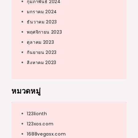
กุมภาพันธ์ 2024
มกราคม 2024
ธันวาคม 2023
พฤศจิกายน 2023
ตุลาคม 2023
กันยายน 2023
สิงหาคม 2023
หมวดหมู่
123lionth
123xos.com
1688vegasx.com