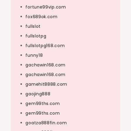
fortune99vip.com
fox689ok.com
fullslot
fullslotpg
fullslotpg168.com
funny18
gachawin168.com
gachawin168.com
gamehit8888.com
gaojing888
gem99ths.com
gem99ths.com
goatza888fin.com