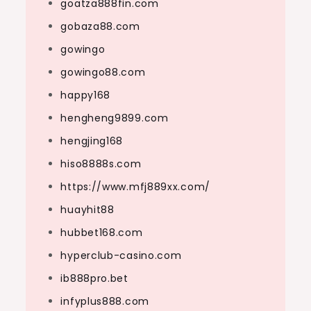
goatza888fin.com
gobaza88.com
gowingo
gowingo88.com
happy168
hengheng9899.com
hengjing168
hiso8888s.com
https://www.mfj889xx.com/
huayhit88
hubbet168.com
hyperclub-casino.com
ib888pro.bet
infyplus888.com