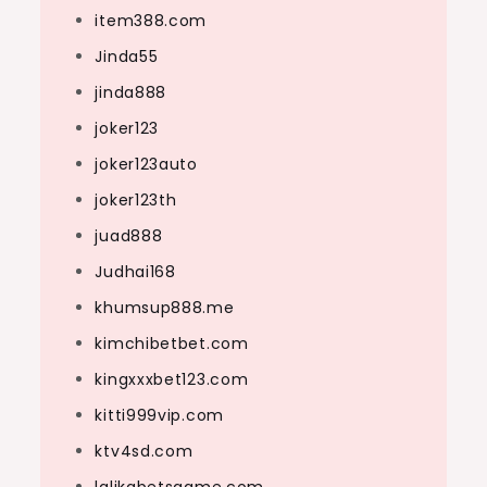
item388.com
Jinda55
jinda888
joker123
joker123auto
joker123th
juad888
Judhai168
khumsup888.me
kimchibetbet.com
kingxxxbet123.com
kitti999vip.com
ktv4sd.com