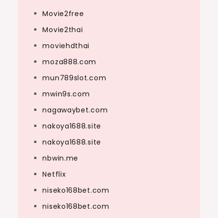
Movie2free
Movie2thai
moviehdthai
moza888.com
mun789slot.com
mwin9s.com
nagawaybet.com
nakoya1688.site
nakoya1688.site
nbwin.me
Netflix
niseko168bet.com
niseko168bet.com