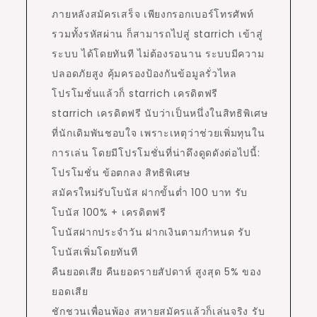
ภายหลังสมัครเสร็จ เพียงกรอกเบอร์โทรศัพท์
รวมทั้งรหัสผ่าน ก็สามารถไปสู่ starrich เข้าสู่
ระบบ ได้โดยทันที ไม่ต้องรอนาน ระบบมีความ
ปลอดภัยสูง คุ้มครองป้องกันข้อมูลรั่วไหล
โปรโมชั่นแล้วก็ starrich เครดิตฟรี
starrich เครดิตฟรี นับว่าเป็นหนึ่งในสิทธิพิเศษ
ที่นักเดิมพันชอบใจ เพราะเหตุว่าช่วยเพิ่มทุนใน
การเล่น โดยมีโปรโมชั่นที่น่าดึงดูดดังต่อไปนี้:
โปรโมชั่น ข้อตกลง สิทธิพิเศษ
สมัครใหม่รับโบนัส ฝากขั้นต่ำ 100 บาท รับ
โบนัส 100% + เครดิตฟรี
โบนัสฝากประจำวัน ฝากเงินตามกำหนด รับ
โบนัสเพิ่มโดยทันที
คืนยอดเสีย คืนยอดรายสัปดาห์ สูงสุด 5% ของ
ยอดเสีย
ชักชวนเพื่อนพ้อง สหายสมัครแล้วก็เล่นจริง รับ