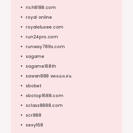
rich8188.com
royal online
royaleluxee.com
run24pro.com
runway789s.com
sagame
sagame168th
sawan888 ทดลองเล่น
sbobet
sbotop1688.com
sclass8888.com
scr888
sexy168