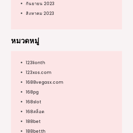
กันยายน 2023
สิงหาคม 2023
หมวดหมู่
123lionth
123xos.com
1688vegasx.com
168pg
168slot
168สล็อต
188bet
188betth