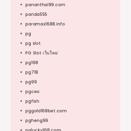
pananthai99.com
panda555
paramax1688.info
pg
pg slot
PG Slot เว็บใหม่
pg168
pg718
pg99
pgceo
pgfish
pggold168bet.com
pgheng99
pglucky168.com