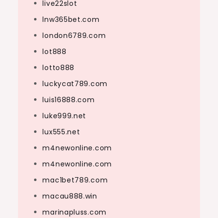
live22slot
lnw365bet.com
london6789.com
lot888
lotto888
luckycat789.com
luis16888.com
luke999.net
lux555.net
m4newonline.com
m4newonline.com
mac1bet789.com
macau888.win
marinapluss.com