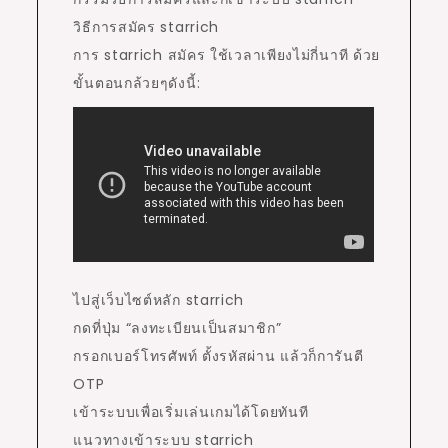
วิธีการสมัคร starrich
การ starrich สมัคร ใช้เวลาเพียงไม่กี่นาที ด้วย
ขั้นตอนกล้วยๆดังนี้:
ไปสู่เว็บไซต์หลัก starrich
กดที่ปุ่ม “ลงทะเบียนเป็นสมาชิก”
กรอกเบอร์โทรศัพท์ ตั้งรหัสผ่าน แล้วก็การันตี
OTP
เข้าระบบเพื่อเริ่มเล่นเกมได้โดยทันที
แนวทางเข้าระบบ starrich