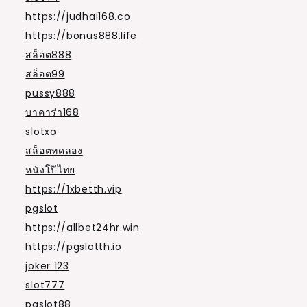
https://judhai168.co
https://bonus888.life
สล็อต888
สล็อต99
pussy888
บาคาร่า168
slotxo
สล็อตทดลอง
หนังโป๊ไทย
https://1xbetth.vip
pgslot
https://allbet24hr.win
https://pgslotth.io
joker 123
slot777
pgslot88