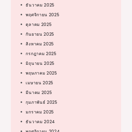
ธันวาคม 2025
พฤศจิกายน 2025
ตุลาคม 2025
กันยายน 2025
สิงหาคม 2025
กรกฎาคม 2025
มิถุนายน 2025
พฤษภาคม 2025
เมษายน 2025
มีนาคม 2025
กุมภาพันธ์ 2025
มกราคม 2025
ธันวาคม 2024
พฤศจิกายน 2024