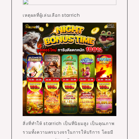
เหตุผลที่ผู้เล่นเลือก starrich
สิ่งที่ทำให้ starrich เป็นที่นิยมสูง เป็นคุณภาพ
รวมทั้งความครบวงจรในการให้บริการ โดยมี