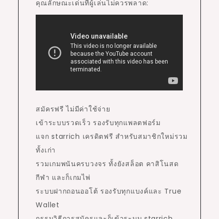
คุณลักษณะเด่นที่ผู้เล่นไม่ควรพลาด:
สมัครฟรี ไม่มีค่าใช้จ่าย
เข้าระบบรวดเร็ว รองรับทุกแพลตฟอร์ม
แจก starrich เครดิตฟรี สำหรับสมาชิกใหม่รวม
ทั้งเก่า
รวมเกมพนันครบวงจร ทั้งยังสล็อต คาสิโนสด
กีฬา และก็เกมไพ่
ระบบฝากถอนออโต้ รองรับทุกแบงค์และ True
Wallet
กรรมวิธีการสมัครและก็เข้าระบบ starrich