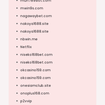
mun789slot.com
mwin9s.com
nagawaybet.com
nakoya1688.site
nakoya1688.site
nbwin.me
Netflix
niseko168bet.com
niseko168bet.com
okcasino159.com
okcasino159.com
onesiamclub.site
onoplus168.com
p2vvip