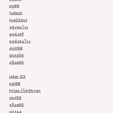
pg99
fullslot
live22slot
หนังชนโรง
ดูหนังฟรี
ดูหนังชนโรง
slot168
slot456
สล็อต66
joker 123
pg168
https://jin55.net
slot99
สล็อต66
slot44