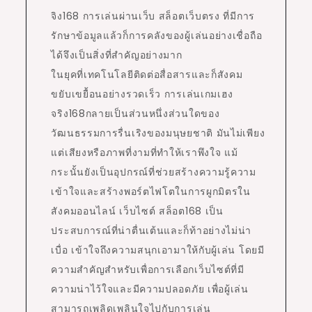
จิง168 การเล่นผ่านเว็บ สล็อตเว็บตรง ที่มีการ
รักษาข้อมูลแล้วก็การคลังของผู้เล่นอย่างเชื่อถือ
ได้จึงเป็นสิ่งที่สำคัญอย่างมาก
ในยุคที่เทคโนโลยีติดต่อสื่อสารและก็สังคม
ขยับเขยื้อนอย่างรวดเร็ว การเล่นเกมเฮง
จริง168กลายเป็นส่วนหนึ่งส่วนใดของ
วัฒนธรรมการรื่นเริงของมนุษยชาติ มันไม่เพียง
แต่เสียงหรือภาพที่งามที่ทำให้เราพึงใจ แม้
กระนั้นยังเป็นอุปกรณ์ที่ช่วยสร้างความรู้ความ
เข้าใจและสร้างพอร์ตไฟโตในการผูกมิตรใน
สังคมออนไลน์ เว็บไซต์ สล็อต168 เป็น
ประสบการณ์ที่น่าตื่นเต้นและก็ท้าอย่างไม่น่า
เบื่อ เข้าใจถึงความสนุกเอามาให้กับผู้เล่น โดยมี
ความสำคัญสำหรับเพื่อการเลือกเว็บไซต์ที่มี
ความน่าไว้ใจและมีความปลอดภัย เพื่อผู้เล่น
สามารถเพลิดเพลินใจไปกับการเล่น