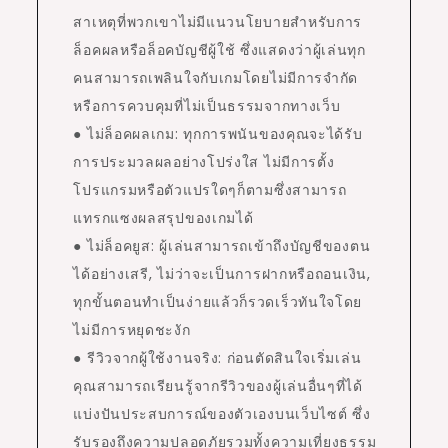
สาเหตุที่พวกเขาไม่มีแนวนโยบายสำหรับการ
ล็อคผลหรือล็อคบัญชีผู้ใช้ ซึ่งแสดงว่าผู้เล่นทุก
คนสามารถเพลินใจกับเกมโดยไม่มีการจำกัด
หรือการควบคุมที่ไม่เป็นธรรมจากทางเว็บ
● ไม่ล็อคผลเกม: ทุกการพนันของคุณจะได้รับ
การประมวลผลอย่างโปร่งใส ไม่มีการตั้ง
โปรแกรมหรือตัวแปรใดๆก็ตามซึ่งสามารถ
แทรกแซงผลสรุปของเกมได้
● ไม่ล็อคยูส: ผู้เล่นสามารถเข้าถึงบัญชีของตน
ได้อย่างเสรี, ไม่ว่าจะเป็นการฝากหรือถอนเงิน,
ทุกขั้นตอนทำเป็นง่ายแล้วก็รวดเร็วทันใจโดย
ไม่มีการหยุดชะงัก
● รีวิวจากผู้ใช้งานจริง: ก่อนตัดสินใจเริ่มเล่น
คุณสามารถเรียนรู้จากรีวิวของผู้เล่นอื่นๆที่ได้
แบ่งปันประสบการณ์ของตัวเองบนเว็บไซต์ ซึ่ง
รับรองถึงความปลอดภัยรวมทั้งความเที่ยงธรรม