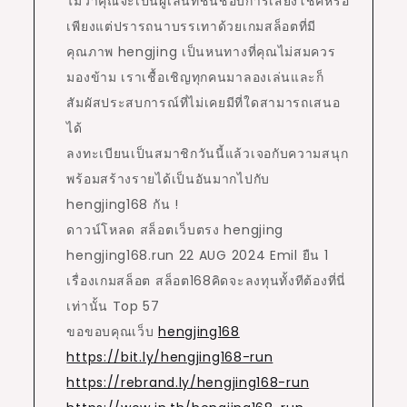
ไม่ว่าคุณจะเป็นผู้เล่นที่ชื่นชอบการเสี่ยงโชคหรือ
เพียงแต่ปรารถนาบรรเทาด้วยเกมสล็อตที่มี
คุณภาพ hengjing เป็นหนทางที่คุณไม่สมควร
มองข้าม เราเชื้อเชิญทุกคนมาลองเล่นและก็
สัมผัสประสบการณ์ที่ไม่เคยมีที่ใดสามารถเสนอ
ได้
ลงทะเบียนเป็นสมาชิกวันนี้แล้วเจอกับความสนุก
พร้อมสร้างรายได้เป็นอันมากไปกับ
hengjing168 กัน !
ดาวน์โหลด สล็อตเว็บตรง hengjing
hengjing168.run 22 AUG 2024 Emil ยืน 1
เรื่องเกมสล็อต สล็อต168คิดจะลงทุนทั้งทีต้องที่นี่
เท่านั้น Top 57
ขอขอบคุณเว็บ
hengjing168
https://bit.ly/hengjing168-run
https://rebrand.ly/hengjing168-run