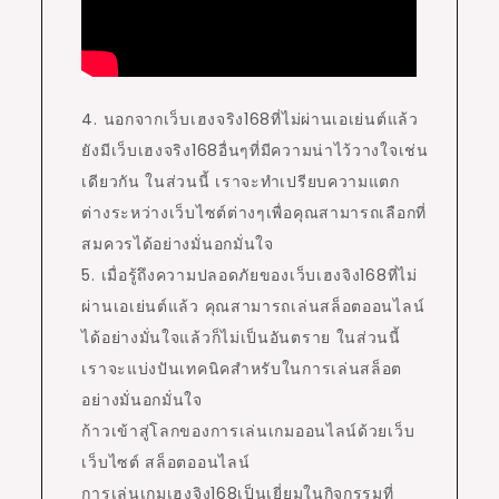
4. นอกจากเว็บเฮงจริง168ที่ไม่ผ่านเอเย่นต์แล้ว
ยังมีเว็บเฮงจริง168อื่นๆที่มีความน่าไว้วางใจเช่น
เดียวกัน ในส่วนนี้ เราจะทำเปรียบความแตก
ต่างระหว่างเว็บไซต์ต่างๆเพื่อคุณสามารถเลือกที่
สมควรได้อย่างมั่นอกมั่นใจ
5. เมื่อรู้ถึงความปลอดภัยของเว็บเฮงจิง168ที่ไม่
ผ่านเอเย่นต์แล้ว คุณสามารถเล่นสล็อตออนไลน์
ได้อย่างมั่นใจแล้วก็ไม่เป็นอันตราย ในส่วนนี้
เราจะแบ่งปันเทคนิคสำหรับในการเล่นสล็อต
อย่างมั่นอกมั่นใจ
ก้าวเข้าสู่โลกของการเล่นเกมออนไลน์ด้วยเว็บ
เว็บไซต์ สล็อตออนไลน์
การเล่นเกมเฮงจิง168เป็นเยี่ยมในกิจกรรมที่