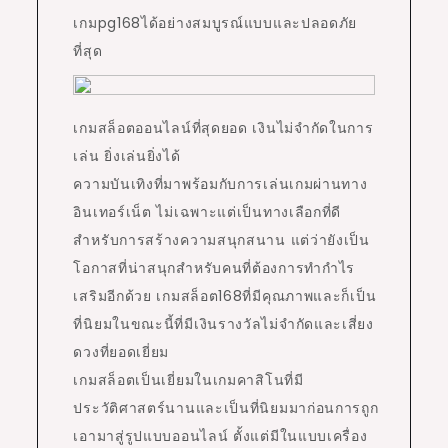
เกมpg168ได้อย่างสมบูรณ์แบบและปลอดภัย
ที่สุด
เกมสล็อตออนไลน์ที่สุดยอด เงินไม่จำกัดในการ
เล่น ยิ่งเล่นยิ่งได้
ความบันเทิงที่มาพร้อมกับการเล่นเกมผ่านทาง
อินเทอร์เน็ต ไม่เฉพาะแต่เป็นทางเลือกที่ดี
สำหรับการสร้างความสนุกสนาน แต่ว่ายังเป็น
โอกาสที่น่าสนุกสำหรับคนที่ต้องการทำกำไร
เสริมอีกด้วย เกมสล็อต168ที่มีคุณภาพและก็เป็น
ที่นิยมในขณะนี้ที่มีเงินรางวัลไม่จำกัดและเสี่ยง
ดวงที่ยอดเยี่ยม
เกมสล็อตเป็นเยี่ยมในเกมคาสิโนที่มี
ประวัติศาสตร์นานและเป็นที่นิยมมาก่อนการถูก
เอามาสู่รูปแบบออนไลน์ ตั้งแต่มีในแบบเครื่อง