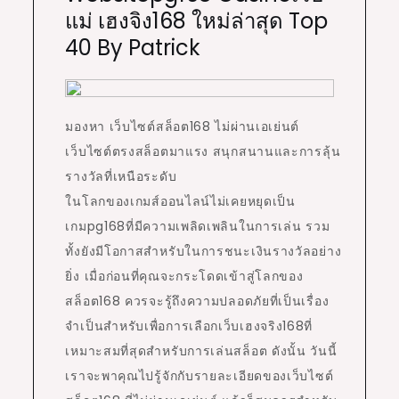
แม่ เฮงจิง168 ใหม่ล่าสุด Top
40 By Patrick
มองหา เว็บไซต์สล็อต168 ไม่ผ่านเอเย่นต์
เว็บไซต์ตรงสล็อตมาแรง สนุกสนานและการลุ้น
รางวัลที่เหนือระดับ
ในโลกของเกมส์ออนไลน์ไม่เคยหยุดเป็น
เกมpg168ที่มีความเพลิดเพลินในการเล่น รวม
ทั้งยังมีโอกาสสำหรับในการชนะเงินรางวัลอย่าง
ยิ่ง เมื่อก่อนที่คุณจะกระโดดเข้าสู่โลกของ
สล็อต168 ควรจะรู้ถึงความปลอดภัยที่เป็นเรื่อง
จำเป็นสำหรับเพื่อการเลือกเว็บเฮงจริง168ที่
เหมาะสมที่สุดสำหรับการเล่นสล็อต ดังนั้น วันนี้
เราจะพาคุณไปรู้จักกับรายละเอียดของเว็บไซต์