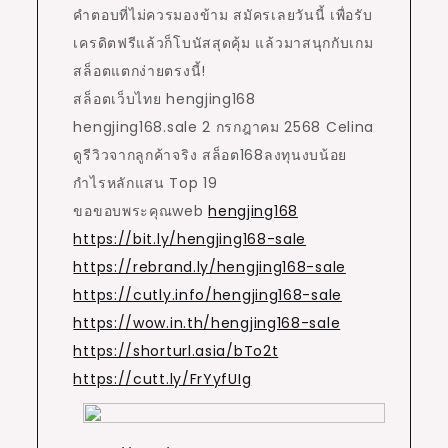
คำตอบที่ไม่ควรมองข้าม สมัครเลยวันนี้ เพื่อรับ
เครดิตฟรีแล้วก็โบนัสสุดคุ้ม แล้วมาสนุกกับเกม
สล็อตแตกง่ายตรงนี้!
สล็อตเว็บไทย hengjing168
hengjing168.sale 2 กรกฎาคม 2568 Celina
ดูรีวิวจากลูกค้าจริง สล็อต168ลงทุนงบน้อย
กำไรหลักแสน Top 19
ขอขอบพระคุณweb
hengjing168
https://bit.ly/hengjing168-sale
https://rebrand.ly/hengjing168-sale
https://cutly.info/hengjing168-sale
https://wow.in.th/hengjing168-sale
https://shorturl.asia/bTo2t
https://cutt.ly/FrYyfUIg