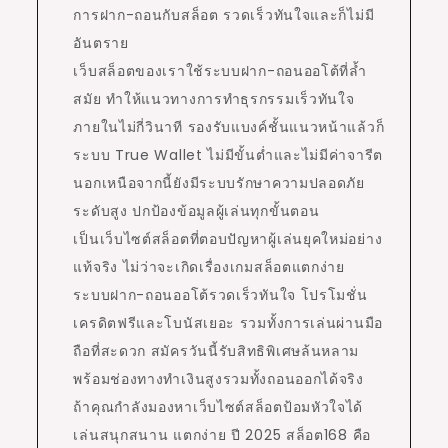
การฝาก-ถอนกับสล็อต รวดเร็วทันใจและก็ไม่มี
อันตราย
เว็บสล็อตของเราใช้ระบบฝาก-ถอนออโต้ที่ล้ำ
สมัย ทำให้แนวทางการทำธุรกรรมเร็วทันใจ
ภายในไม่กี่วินาที รองรับแบงค์ชั้นแนวหน้าแล้วก็
ระบบ True Wallet ไม่มีขั้นต่ำและไม่มีค่าจารีต
นอกเหนือจากนี้ยังมีระบบรักษาความปลอดภัย
ระดับสูง ปกป้องข้อมูลผู้เล่นทุกขั้นตอน
เป็นเว็บไซต์สล็อตที่ตอบปัญหาผู้เล่นยุคใหม่อย่าง
แท้จริง ไม่ว่าจะเกิดเรื่องเกมสล็อตแตกง่าย
ระบบฝาก-ถอนออโต้รวดเร็วทันใจ โปรโมชั่น
เครดิตฟรีและโบนัสเยอะ รวมทั้งการเล่นผ่านมือ
ถือที่สะดวก สมัครวันนี้รับสิทธิพิเศษล้นหลาม
พร้อมช่องทางทำเงินสูงรวมทั้งถอนออกได้จริง
ถ้าคุณกำลังมองหาเว็บไซต์สล็อตป้อมหัวใจได้
เล่นสนุกสนาน แตกง่าย ปี 2025 สล็อต168 คือ