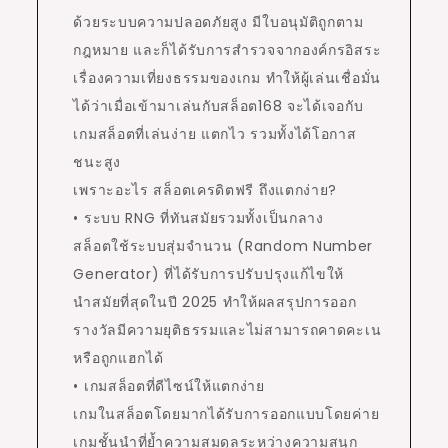
ด้วยระบบความปลอดภัยสูง มีใบอนุมัติถูกตาม
กฎหมาย และก็ได้รับการสำรวจจากองค์กรอิสระ
เรื่องความเที่ยงธรรมของเกม ทำให้ผู้เล่นเชื่อมั่น
ได้ว่าเมื่อเข้ามาเล่นกับสล็อต168 จะได้เจอกับ
เกมสล็อตที่เล่นง่าย แตกไว รวมทั้งได้โอกาส
ชนะสูง
เพราะอะไร สล็อตเครดิตฟรี ถึงแตกง่าย?
• ระบบ RNG ที่ทันสมัยรวมทั้งเป็นกลาง
สล็อตใช้ระบบสุ่มจำนวน (Random Number
Generator) ที่ได้รับการปรับปรุงแก้ไขให้
นำสมัยที่สุดในปี 2025 ทำให้ผลสรุปการออก
รางวัลมีความยุติธรรมและไม่สามารถคาดคะเน
หรือถูกแฮกได้
• เกมสล็อตที่ดีไซน์ให้แตกง่าย
เกมในสล็อตโดยมากได้รับการออกแบบโดยค่าย
เกมชั้นนำที่ย้ำความสมดุลระหว่างความสนุก