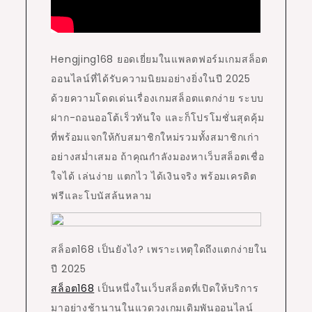
Hengjing168 ยอดเยี่ยมในแพลตฟอร์มเกมสล็อต
ออนไลน์ที่ได้รับความนิยมอย่างยิ่งในปี 2025
ด้วยความโดดเด่นเรื่องเกมสล็อตแตกง่าย ระบบ
ฝาก-ถอนออโต้เร็วทันใจ และก็โปรโมชั่นสุดคุ้ม
ที่พร้อมแจกให้กับสมาชิกใหม่รวมทั้งสมาชิกเก่า
อย่างสม่ำเสมอ ถ้าคุณกำลังมองหาเว็บสล็อตเชื่อ
ใจได้ เล่นง่าย แตกไว ได้เงินจริง พร้อมเครดิต
ฟรีและโบนัสล้นหลาม
สล็อต168 เป็นยังไง? เพราะเหตุใดถึงแตกง่ายใน
ปี 2025
สล็อต168
เป็นหนึ่งในเว็บสล็อตที่เปิดให้บริการ
มาอย่างช้านานในแวดวงเกมเดิมพันออนไลน์