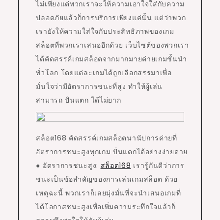
ไม่เพียงแต่พวกเราจะให้ความเอาใจใส่กับความ
ปลอดภัยแล้วก็การบริการเพียงแค่นั้น แต่ว่าพวก
เรายังให้ความใส่ใจกับประสิทธิภาพของเกม
สล็อตที่พวกเราเสนออีกด้วย เว็บไซต์ของพวกเรา
ได้คัดสรรค์เกมสล็อตจากมากมายค่ายเกมชั้นนำ
ทั่วโลก โดยแต่ละเกมได้ถูกเลือกสรรมาเพื่อ
มั่นใจว่ามีอัตราการชนะที่สูง ทำให้ผู้เล่น
สามารถ ปั่นแตก ได้ไม่ยาก
สล็อต168 คัดสรรค์เกมสล็อตนานัปการค่ายที่
อัตราการชนะสูงทุกเกม ปั่นแตกได้อย่างง่ายดาย
● อัตราการชนะสูง:
สล็อต168
เรารู้กันดีว่าการ
ชนะเป็นข้อสำคัญของการเล่นเกมสล็อต ด้วย
เหตุฉะนี้ พวกเราก็เลยมุ่งมั่นที่จะนำเสนอเกมที่
ได้โอกาสชนะสูงเพื่อเพิ่มความระทึกใจแล้วก็