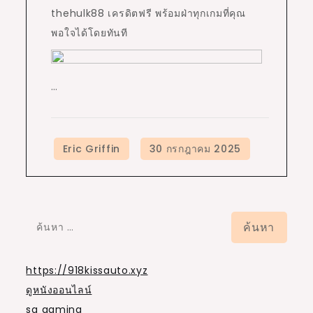
thehulk88 เครดิตฟรี พร้อมฝ่าทุกเกมที่คุณ
พอใจได้โดยทันที
…
ค้นหา
สำหรับ:
https://918kissauto.xyz
ดูหนังออนไลน์
sa gaming