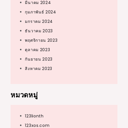
มีนาคม 2024
กุมภาพันธ์ 2024
มกราคม 2024
ธันวาคม 2023
พฤศจิกายน 2023
ตุลาคม 2023
กันยายน 2023
สิงหาคม 2023
หมวดหมู่
123lionth
123xos.com