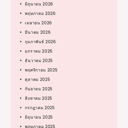
มิถุนายน 2026
พฤษภาคม 2026
เมษายน 2026
มีนาคม 2026
กุมภาพันธ์ 2026
มกราคม 2026
ธันวาคม 2025
พฤศจิกายน 2025
ตุลาคม 2025
กันยายน 2025
สิงหาคม 2025
กรกฎาคม 2025
มิถุนายน 2025
พฤษภาคม 2025