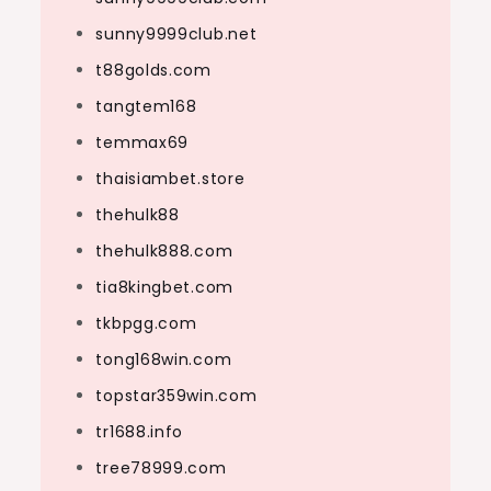
sunny9999club.net
t88golds.com
tangtem168
temmax69
thaisiambet.store
thehulk88
thehulk888.com
tia8kingbet.com
tkbpgg.com
tong168win.com
topstar359win.com
tr1688.info
tree78999.com