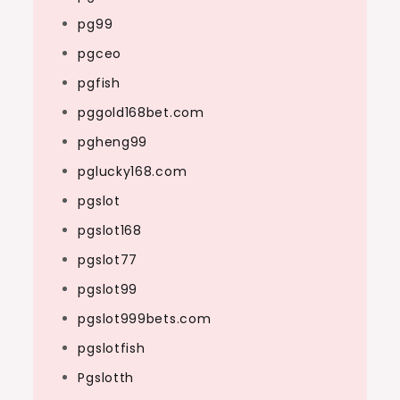
pg99
pgceo
pgfish
pggold168bet.com
pgheng99
pglucky168.com
pgslot
pgslot168
pgslot77
pgslot99
pgslot999bets.com
pgslotfish
Pgslotth