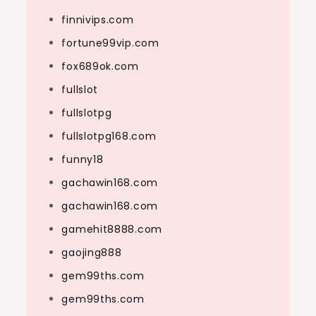
finnivips.com
fortune99vip.com
fox689ok.com
fullslot
fullslotpg
fullslotpg168.com
funny18
gachawin168.com
gachawin168.com
gamehit8888.com
gaojing888
gem99ths.com
gem99ths.com