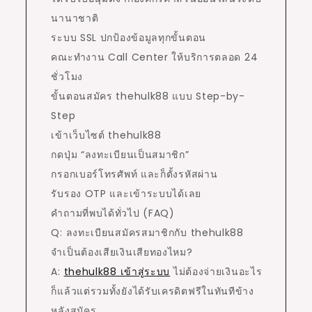
นานาชาติ
ระบบ SSL ปกป้องข้อมูลทุกขั้นตอน
คณะทำงาน Call Center ให้บริการตลอด 24
ชั่วโมง
ขั้นตอนสมัคร thehulk88 แบบ Step-by-
Step
เข้าเว็บไซต์ thehulk88
กดปุ่ม “ลงทะเบียนเป็นสมาชิก”
กรอกเบอร์โทรศัพท์ และก็ตั้งรหัสผ่าน
รับรอง OTP และเข้าระบบได้เลย
คำถามที่พบได้ทั่วไป (FAQ)
Q: ลงทะเบียนสมัครสมาชิกกับ thehulk88
จำเป็นต้องเสียเงินเสียทองไหม?
A:
thehulk88 เข้าสู่ระบบ
ไม่ต้องจ่ายเงินอะไร
ก็แล้วแต่รวมทั้งยังได้รับเครดิตฟรีในทันทีข้าง
หลังสมัคร