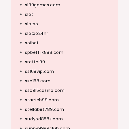
sl99games.com
slot
slotxo
slotxo24hr
soibet
spbetflik888.com
sretthi99
ss168vip.com
ssc168.com
ssc915casino.com
starrich99.com
stellabet789.com
sudyod888s.com
sunny9999club.com