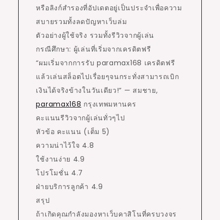
หรือลิงก์สำรองที่อัปเดตอยู่เป็นประจำเพื่อความ
สบายรวมทั้งลดปัญหาเว็บล่ม
ตัวอย่างผู้ใช้จริง รวมทั้งรีวิวจากผู้เล่น
กรณีศึกษา: ผู้เล่นที่เริ่มจากเครดิตฟรี
“ผมเริ่มจากการรับ paramax168 เครดิตฟรี
แล้วเล่นสล็อตไปเรื่อยๆจนกระทั่งสามารถเบิก
เงินได้จริงข้างในวันเดียว!” — สมชาย,
paramax168
กรุงเทพมหานคร
คะแนนรีวิวจากผู้เล่นทั่วๆไป
หัวข้อ คะแนน (เต็ม 5)
ความน่าไว้ใจ 4.8
ใช้งานง่าย 4.9
โปรโมชั่น 4.7
ฝ่ายบริการลูกค้า 4.9
สรุป
ถ้าเกิดคุณกำลังมองหาเว็บคาสิโนที่ครบวงจร