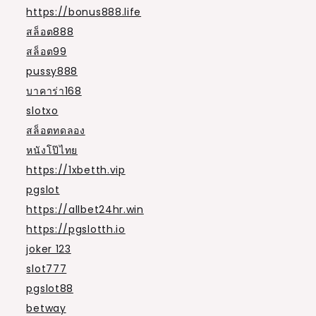
https://bonus888.life
สล็อต888
สล็อต99
pussy888
บาคาร่า168
slotxo
สล็อตทดลอง
หนังโป๊ไทย
https://1xbetth.vip
pgslot
https://allbet24hr.win
https://pgslotth.io
joker 123
slot777
pgslot88
betway