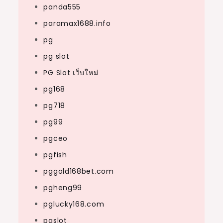
panda555
paramax1688.info
pg
pg slot
PG Slot เว็บใหม่
pg168
pg718
pg99
pgceo
pgfish
pggold168bet.com
pgheng99
pglucky168.com
pgslot