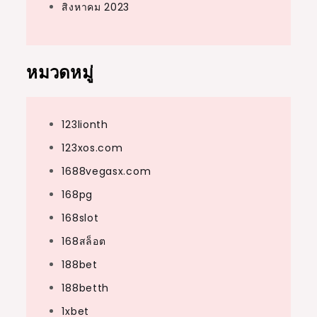
สิงหาคม 2023
หมวดหมู่
123lionth
123xos.com
1688vegasx.com
168pg
168slot
168สล็อต
188bet
188betth
1xbet