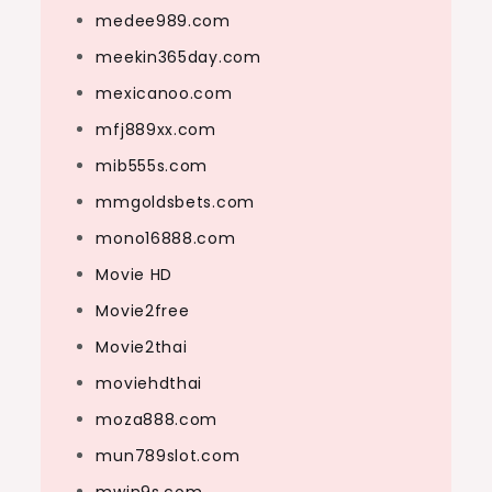
medee989.com
meekin365day.com
mexicanoo.com
mfj889xx.com
mib555s.com
mmgoldsbets.com
mono16888.com
Movie HD
Movie2free
Movie2thai
moviehdthai
moza888.com
mun789slot.com