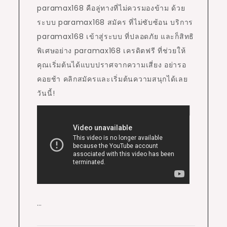
paramax168 คือลู่ทางที่ไม่ควรมองข้าม ด้วย
ระบบ paramax168 สมัคร ที่ไม่ซับซ้อน บริการ
paramax168 เข้าสู่ระบบ ที่ปลอดภัย และก็สิทธิ
พิเศษอย่าง paramax168 เครดิตฟรี ที่ช่วยให้
คุณเริ่มต้นได้แบบปราศจากความเสี่ยง อย่ารอ
คอยช้า คลิกสมัครและเริ่มต้นความสนุกได้เลย
วันนี้!
…