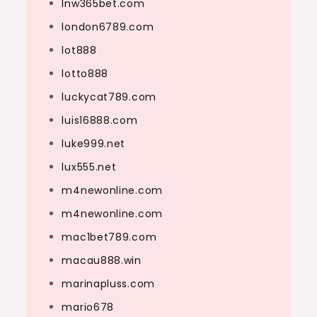
lnw365bet.com
london6789.com
lot888
lotto888
luckycat789.com
luis16888.com
luke999.net
lux555.net
m4newonline.com
m4newonline.com
mac1bet789.com
macau888.win
marinapluss.com
mario678