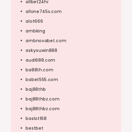
allbet24hr
allone745s.com
alot666
ambking
ambnovabet.com
askyouwin888
audi688.com
ba88th.com
babet555.com
baj88thb
baj88thbz.com
baj88thbz.com
baslot168
bestbet