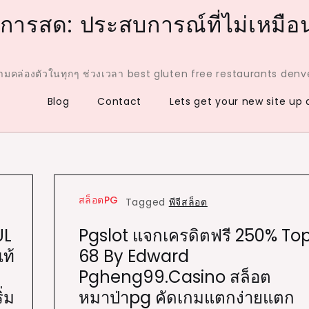
ายการสด: ประสบการณ์ที่ไม่เหม
มคล่องตัวในทุกๆ ช่วงเวลา best gluten free restaurants denv
Blog
Contact
Lets get your new site up 
สล็อตPG
Tagged
พีจีสล็อต
UL
Pgslot แจกเครดิตฟรี 250% To
ท้
68 By Edward
Pgheng99.casino สล็อต
ิ่ม
หมาป่าpg คัดเกมแตกง่ายแตก