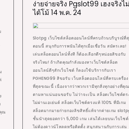
ง่ายจ่ายจริง Pgslot99 เฮงจริงไม
ได้โม้ 14 พ.ค. 24
บ
Slotpg เว็บไซต์สล็อตออนไลน์ที่ครบถ้วนบริบูรณ์ที่ส
ตอนนี้ สนุกกับการพนันได้ทุกเมื่อเชื่อวัน สมัครเลย!
้
เล่นสล็อตออนไลน์ทั้งที ก็ต้องเลือกดีๆหน่อยสิขอรับ
่
จริงไหม! ถ้าเกิดคุณกำลังมองหาเว็บไซต์สล็อต
ออนไลน์ดีๆสักเว็บไซต์ ก็ลองใช้บริการกับเรา
ม
PGHENG99 สิขอรับ เว็บสล็อตออนไลน์ที่ครบเครื่อง
่
ที่สุดขณะนี้ เนื่องจากว่าพวกเรามีทุกสิ่งทุกอย่างที่คุ
ตามหาแน่นอนขอรับ ไม่ว่าจะเป็น สล็อตเว็บไซต์ตร
ง
ไม่ผ่านเอเย่นต์ สล็อตเว็บไซต์ตรงแท้ 100% ที่มีเกม
ย
สล็อตมากมายก่ายกองลิขสิทธิ์แท้จากค่ายเกม slotp
คุณ
ชั้นนำสุดยอดกว่า 5,000 เกม เล่นได้เลยบนเว็บไซต์
ไม่ต้องดาวน์โหลดหรือติดตั้ง สนุกสนานกับการเล่น