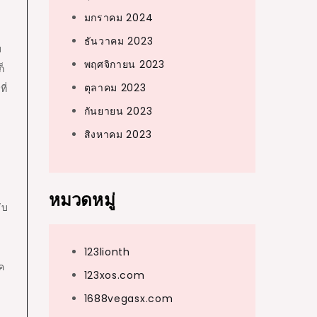
มกราคม 2024
ธันวาคม 2023
บ
พฤศจิกายน 2023
็
ตุลาคม 2023
ี่
กันยายน 2023
สิงหาคม 2023
หมวดหมู่
ับ
123lionth
ค
123xos.com
1688vegasx.com