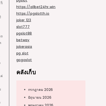
pgslot
ก็
https://allbet24hr.win
https://pgslotth.io
ุ
joker 123
slot777
pgslot88
รถ
betway
ต
jokerasia
pg slot
น
gogoslot
ด
คลังเก็บ
ค่
บ
กรกฎาคม 2026
มิถุนายน 2026
ง
พฤษภาคม 2026