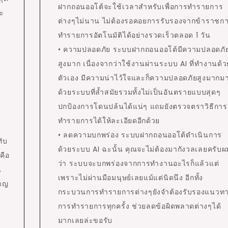
ฝากถอนออโต้จะใช้เวลาสำหรับเพื่อการทำรายการ
ณะ
ต่างๆไม่นาน ไม่ต้องรอคอยการรับรองจากข้าราชก
ำ
ทำรายการอัตโนมัติได้อย่างรวดเร็วตลอด 1 วัน
• ความปลอดภัย ระบบฝากถอนออโต้มีความปลอดภั
สูงมาก เนื่องจากว่าใช้งานผ่านระบบ AI ที่ทำงานด้ว
ตัวเอง มีความน่าไว้ใจและก็ความปลอดภัยสูงมากม
ด้วยระบบที่ล้ำสมัยรวมทั้งไม่เป็นอันตรายแบบสุดๆ
ปกป้องการโดนปล้นได้แน่ๆ แถมยังตรวจตราวิธีการ
ทำรายการได้ให้ละเอียดอีกด้วย
• ลดความบกพร่อง ระบบฝากถอนออโต้ดำเนินการ
ทับ
ด้วยระบบ AI ฉะนั้น คุณจะไม่ต้องมากังวลเลยครับผ
คือ
ว่า ระบบจะบกพร่องจากการทำงานอะไรก็แล้วแต่
น
เพราะไม่ผ่านมือมนุษย์เลยแม้แต่นิดนึง อีกทั้ง
นาญ
กระบวนการทำรายการต่างๆยังจำต้องรับรองแนวท
การทำรายการทุกครั้ง ช่วยลดข้อผิดพลาดต่างๆได้
มากเลยล่ะขอรับ