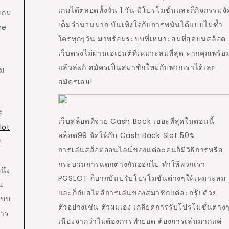
เกมได้ตลอดทั้งวัน 1 วัน มีโปรโมชั่นและก็กิจกรรมจั
าเกม
เต็มจำนวนมาก บันเทิงใจกับการพนันได้แบบไม่ซ้ำ
ne
ใครทุกๆวัน มาพร้อมระบบที่เหมาะสมที่สุดบนสล็อต
เว็บตรงไม่ผ่านเอเย่นต์ที่เหมาะสมที่สุด หากคุณพร้อ
แล้วล่ะก้ สมัครเป็นสมาชิกใหม่กับพวกเราได้เลย
าม
สมัครเลย!
ิ
เว็บสล็อตที่จ่าย Cash Back เยอะที่สุดในตอนนี้
lot
สล็อต99 จัดให้กับ Cash Back Slot 50%
ค
การเล่นสล็อตออนไลน์ของแต่ละคนก็มีวิธีการหรือ
กระบวนการแตกต่างกันออกไป ทำให้พวกเรา
ึ่ง
PGSLOT ก็บากบั่นปรับโปรโมชั่นต่างๆให้เหมาะสม
น
และก็กับสไตล์การเล่นของสมาชิกแต่ละกรุ๊ปด้วย
ะบบ
ตัวอย่างเช่น ตัวผมเอง เกลียดการรับโปรโมชั่นต่าง
การ
เนื่องจากว่าไม่ต้องการทำยอด ต้องการเล่นมากแค่