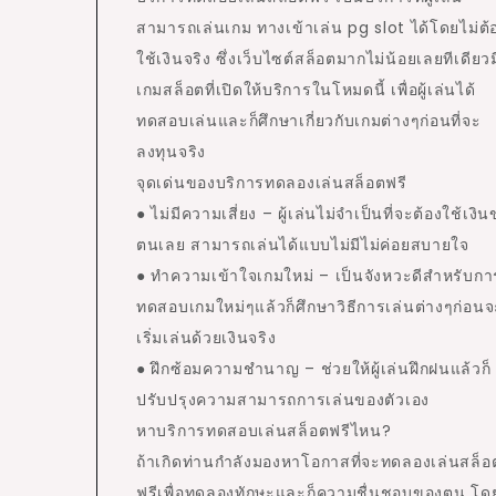
สามารถเล่นเกม ทางเข้าเล่น pg slot ได้โดยไม่ต้
ใช้เงินจริง ซึ่งเว็บไซต์สล็อตมากไม่น้อยเลยทีเดียวม
เกมสล็อตที่เปิดให้บริการในโหมดนี้ เพื่อผู้เล่นได้
ทดสอบเล่นและก็ศึกษาเกี่ยวกับเกมต่างๆก่อนที่จะ
ลงทุนจริง
จุดเด่นของบริการทดลองเล่นสล็อตฟรี
● ไม่มีความเสี่ยง – ผู้เล่นไม่จำเป็นที่จะต้องใช้เงิ
ตนเลย สามารถเล่นได้แบบไม่มีไม่ค่อยสบายใจ
● ทำความเข้าใจเกมใหม่ – เป็นจังหวะดีสำหรับกา
ทดสอบเกมใหม่ๆแล้วก็ศึกษาวิธีการเล่นต่างๆก่อนจ
เริ่มเล่นด้วยเงินจริง
● ฝึกซ้อมความชำนาญ – ช่วยให้ผู้เล่นฝึกฝนแล้วก็
ปรับปรุงความสามารถการเล่นของตัวเอง
หาบริการทดสอบเล่นสล็อตฟรีไหน?
ถ้าเกิดท่านกำลังมองหาโอกาสที่จะทดลองเล่นสล็อ
ฟรีเพื่อทดลองทักษะและก็ความชื่นชอบของตน โดย