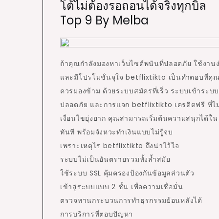
โต้ไม่ต้องรอถอนได้จริงทุกบิล
Top 9 By Melba
ถ้าคุณกำลังมองหาเว็บไซต์พนันที่ปลอดภัย ใช้งานง
และมีโปรโมชั่นจุใจ betflixtikto เป็นคำตอบที่คุณ
ควรมองข้าม ด้วยระบบสมัครที่เร็ว ระบบเข้าระบบท
ปลอดภัย และการแจก betflixtikto เครดิตฟรี ที่ไม่
เงื่อนไขยุ่งยาก คุณสามารถเริ่มต้นความสนุกได้ใน
ทันที พร้อมจังหวะทำเงินแบบไม่รู้จบ
เพราะเหตุไร betflixtikto ถึงน่าไว้ใจ
ระบบไม่เป็นอันตรายรวมทั้งล้ำสมัย
ใช้ระบบ SSL คุ้มครองป้องกันข้อมูลส่วนตัว
เข้าสู่ระบบแบบ 2 ชั้น เพื่อความเชื่อมั่น
ตรวจทานกระบวนการทำธุรกรรมย้อนหลังได้
การบริการที่ตอบปัญหา