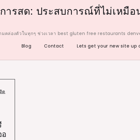
ายการสด: ประสบการณ์ที่ไม่เหม
มคล่องตัวในทุกๆ ช่วงเวลา best gluten free restaurants denv
Blog
Contact
Lets get your new site up 
ดิต
ี
ออ