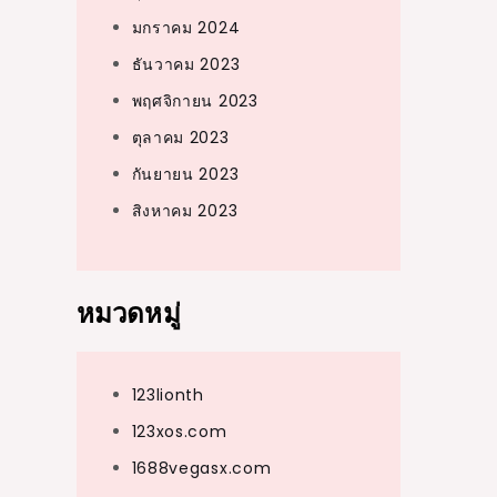
มกราคม 2024
ธันวาคม 2023
พฤศจิกายน 2023
ตุลาคม 2023
กันยายน 2023
สิงหาคม 2023
หมวดหมู่
123lionth
123xos.com
1688vegasx.com