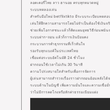
ลอตเตอรี่ไทย ลาว ฮานอย ครบทุกหมวดหมู่
ระบบทดลองเล่น
สำหรับมือใหม่ betflixtikto มีระบบระเบียบทดสอ
เล่นให้ฝึกความสามารถโดยไม่จำเป็นต้องใช้เงินจร
ช่วยเพิ่มโอกาสชนะแล้วก็คิดแผนยุทธวิธีก่อนพนันจ
ระบบฝาก-ถอน แล้วก็การเงินป้อมคง
กระบวนการทำธุรกรรมที่เร็วทันใจ
รองรับทุกแบงค์ในประเทศไทย
เชื่อมต่อระบบอัตโนมัติ 24 ชั่วโมง
ฝากถอนใช้เวลาไม่เกิน 30 วินาที
ความโปร่งสบายใสสำหรับเพื่อการจัดการ
ผู้เล่นสามารถสำรวจเรื่องราวฝากถอนย้อนหลังได้
ระบบด้านในบัญชี เพิ่มความมั่นใจและความเชื่อมั่
ว่าไม่มีการคดโกงหรือหักค่าธรรมเนียมแฝง