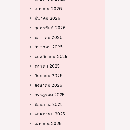
เมษายน 2026
มีนาคม 2026
กุมภาพันธ์ 2026
มกราคม 2026
ธันวาคม 2025
พฤศจิกายน 2025
ตุลาคม 2025
กันยายน 2025
สิงหาคม 2025
กรกฎาคม 2025
มิถุนายน 2025
พฤษภาคม 2025
เมษายน 2025