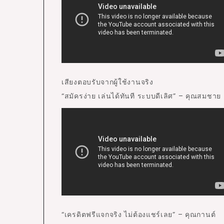
เสียงตอบรับจากผู้ใช้งานจริง
“สมัครง่าย เล่นได้ทันที ระบบดีเลิศ” – คุณสมชาย
“เครดิตฟรีแจกจริง ไม่ต้องแชร์เลย” – คุณกานต์