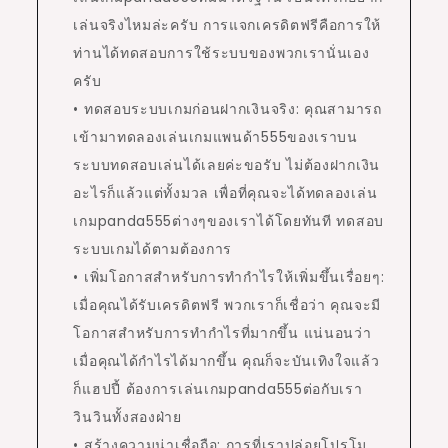
เล่นจริงไหมล่ะครับ การแจกเครดิตฟรีคือการให้
ท่านได้ทดสอบการใช้ระบบของพวกเรานั่นเอง
ครับ
• ทดสอบระบบเกมก่อนฝากเงินจริง: คุณสามารถ
เข้ามาทดลองเล่นเกมแพนด้า555ของเราบน
ระบบทดสอบเล่นได้เลยค่ะขอรับ ไม่ต้องฝากเงิน
อะไรก็แล้วแต่ทั้งมวล เพื่อที่คุณจะได้ทดลองเล่น
เกมpanda555ต่างๆของเราได้โดยทันที ทดสอบ
ระบบเกมได้ตามต้องการ
• เพิ่มโอกาสสำหรับการทำกำไรให้เพิ่มขึ้นเรื่อยๆ:
เมื่อคุณได้รับเครดิตฟรี พวกเราก็เชื่อว่า คุณจะมี
โอกาสสำหรับการทำกำไรที่มากขึ้น แน่นอนว่า
เมื่อคุณได้กำไรได้มากขึ้น คุณก็จะบันเทิงใจแล้ว
ก็แฮปปี้ ต้องการเล่นเกมpanda555ต่อกับเรา
วินวินทั้งสองฝ่าย
• สร้างความน่าเชื่อถือ: การที่เราปล่อยโปรโม