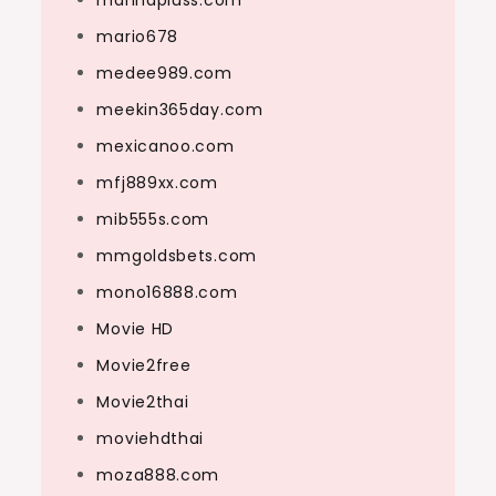
marinapluss.com
mario678
medee989.com
meekin365day.com
mexicanoo.com
mfj889xx.com
mib555s.com
mmgoldsbets.com
mono16888.com
Movie HD
Movie2free
Movie2thai
moviehdthai
moza888.com