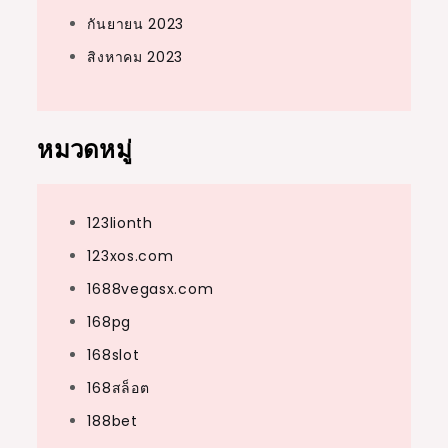
กันยายน 2023
สิงหาคม 2023
หมวดหมู่
123lionth
123xos.com
1688vegasx.com
168pg
168slot
168สล็อต
188bet