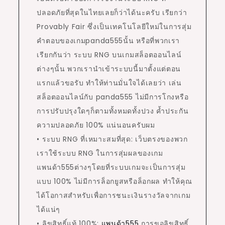
ปลอดภัยที่สุดในไทยเลยก็ว่าได้นะครับ เรียกว่า
Provably Fair ซึ่งเป็นเทคโนโลยีใหม่ในการสุ่ม
คำตอบของเกมpanda555นั้น หรือที่พวกเรา
เรียกกันว่า ระบบ RNG บนเกมสล็อตออนไลน์
ต่างๆนั้น พวกเรานำเข้าระบบนี้มาตั้งแต่ตอน
แรกแล้วขอรับ ทำให้ท่านมั่นใจได้เลยว่า เล่น
สล็อตออนไลน์กับ panda555 ไม่มีการโกงหรือ
การปรับปรุงใดๆก็ตามทั้งหมดทั้งปวง ค้ำประกัน
ความปลอดภัย 100% แน่นอนครับผม
• ระบบ RNG ที่เหมาะสมที่สุด: เว็บตรงของพวก
เราใช้ระบบ RNG ในการสุ่มผลของเกม
แพนด้า555ต่างๆโดยที่ระบบเกมจะเป็นการสุ่ม
แบบ 100% ไม่มีการล็อกยูสหรือล็อกผล ทำให้คุณ
ได้โอกาสสำหรับเพื่อการชนะเงินรางวัลจากเกม
ได้แน่ๆ
• ลิขสิทธิ์แท้ 100%:
แพนด้า555
การขอลิขสิทธิ์