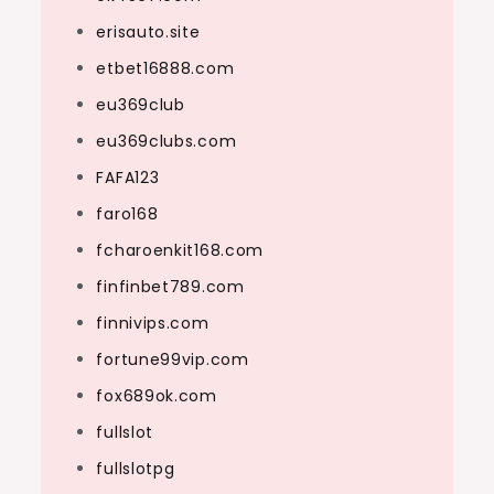
erisauto.site
etbet16888.com
eu369club
eu369clubs.com
FAFA123
faro168
fcharoenkit168.com
finfinbet789.com
finnivips.com
fortune99vip.com
fox689ok.com
fullslot
fullslotpg