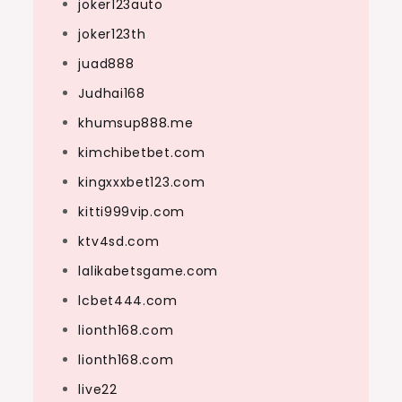
joker123auto
joker123th
juad888
Judhai168
khumsup888.me
kimchibetbet.com
kingxxxbet123.com
kitti999vip.com
ktv4sd.com
lalikabetsgame.com
lcbet444.com
lionth168.com
lionth168.com
live22