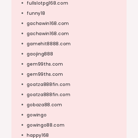
fullslotpg168.com
funny18
gachawin168.com
gachawin168.com
gamehit8888.com
gaojing888
gem99ths.com
gem99ths.com
goatza888fin.com
goatza888fin.com
gobaza88.com
gowingo
gowingo88.com
happy168