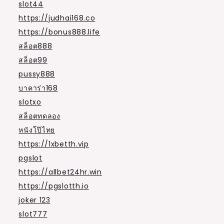
slot44
https://judhai168.co
https://bonus888.life
สล็อต888
สล็อต99
pussy888
บาคาร่า168
slotxo
สล็อตทดลอง
หนังโป๊ไทย
https://1xbetth.vip
pgslot
https://allbet24hr.win
https://pgslotth.io
joker 123
slot777