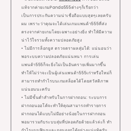
แท้จากค่ายเกมPanda555ต่างๆก็เรียกว่า
เป็นการประกันความน่าเชื่อถือแบบสุดๆเลยครับ
ผม เพราะว่าคุณจะได้เล่นเกมแพนด้า555ที่ส่ง
ตรงจากค่ายเกมโดยเฉพาะอย่างยิ่ง ทำให้มีความ
น่าไว้ใจรวมทั้งความปลอดภัยสูง
• ไม่มีการล็อกยูส ตรวจตราผลสุ่มได้: แน่นอนว่า
พอระบบความปลอดภัยแน่นหนา การเล่น
แพนด้า555ก็จะยิ่งไม่เป็นอันตรายเพิ่มมากขึ้น
ทำให้ไม่ว่าจะเป็นผู้เล่นแพนด้า555เก่าหรือใหม่ก็
สามารถทำกำไรบนเกมสล็อตได้โดยสวัสดิภาพ
แน่นอนนะครับ
• ไม่มีขั้นต่ำสำหรับในการฝากถอน: ระบบการ
ฝากถอนออโต้จะทำให้คุณสามารถทำรายการ
ฝากถอนได้แบบไม่มีอย่างน้อยในการฝากถอน
พอมารวมกับระบบสุ่มที่ปลอดภัยด้วยแล้วล่ะก็ ทำ
กำไรแบบฟินๆและถอนออกได้อย่างแน่แท้ครับ