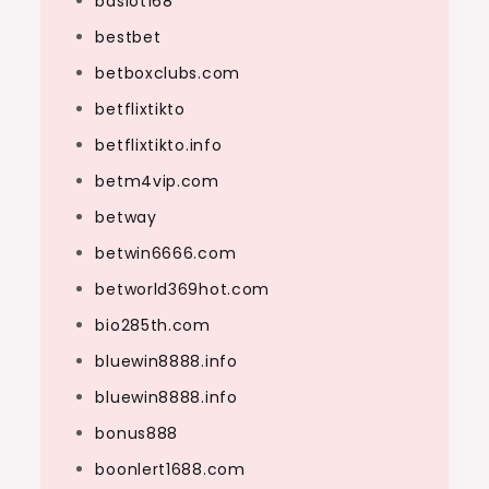
baslot168
bestbet
betboxclubs.com
betflixtikto
betflixtikto.info
betm4vip.com
betway
betwin6666.com
betworld369hot.com
bio285th.com
bluewin8888.info
bluewin8888.info
bonus888
boonlert1688.com