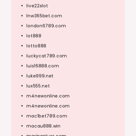
live22slot
lnw365bet.com
london6789.com
lot888
lotto888
luckycat789.com
luis16888.com
luke999.net
lux555.net
m4newonline.com
m4newonline.com
mac1bet789.com
macau888.win