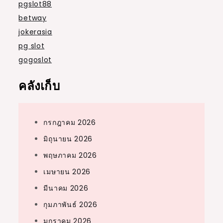
pgslot88
betway
jokerasia
pg slot
gogoslot
คลังเก็บ
กรกฎาคม 2026
มิถุนายน 2026
พฤษภาคม 2026
เมษายน 2026
มีนาคม 2026
กุมภาพันธ์ 2026
มกราคม 2026