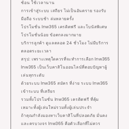
ซ้อน ใช้เวลานาน
การเข้าสู่ระบบ เสถียร ไม่เป็นอันตราย รองรับ
มือถือ ระบบช้า ล่มหลายครั้ง
โปรโมชั่น lnw365 เครดิตฟรี และโบนัสพิเศษ
โปรโมชั่นน้อย ข้อตกลงมากมาย
บริการลูกค้า ดูแลตลอด 24 ชั่วโมง ไม่มีบริการ
ตลอดระยะเวลา
สรุป: เพราะเหตุใดควรที่จะทำการเลือก lnw365
lnw365 เป็นเว็บคาสิโนออนไลน์ที่ตอบปัญหาผู้
เล่นทุกระดับ
ด้วยระบบ lnw365 สมัคร ที่ง่าย ระบบ lnw365
เข้าระบบ ที่เสถียร
รวมทั้งโปรโมชั่น lnw365 เครดิตฟรี ที่คุ้ม
เหมาะทั้งผู้เล่นใหม่รวมทั้งผู้เล่นประจำ
ถ้าคุณกำลังมองหาเว็บคาสิโนที่ปลอดภัย มั่นคง
และครบวงจร lnw365 คือตัวเลือกที่ไม่ควร