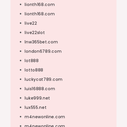
lionth168.com
lionth168.com
live22
live22slot
lnw365bet.com
london6789.com
lot888
lotto888
luckycat789.com
luis16888.com
luke999.net
lux555.net
m4newonline.com
m4newonline.com