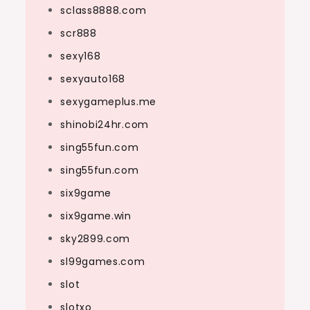
sclass8888.com
scr888
sexy168
sexyauto168
sexygameplus.me
shinobi24hr.com
sing55fun.com
sing55fun.com
six9game
six9game.win
sky2899.com
sl99games.com
slot
slotxo