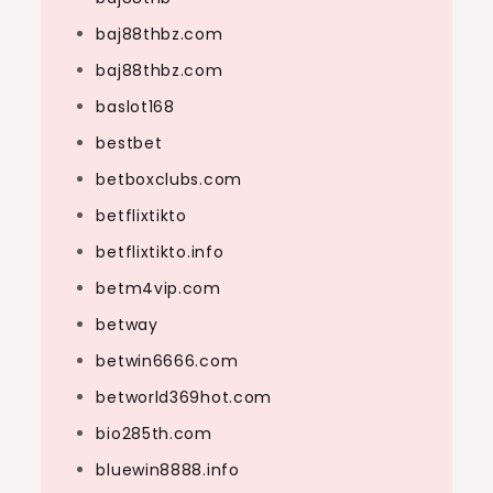
baj88thbz.com
baj88thbz.com
baslot168
bestbet
betboxclubs.com
betflixtikto
betflixtikto.info
betm4vip.com
betway
betwin6666.com
betworld369hot.com
bio285th.com
bluewin8888.info