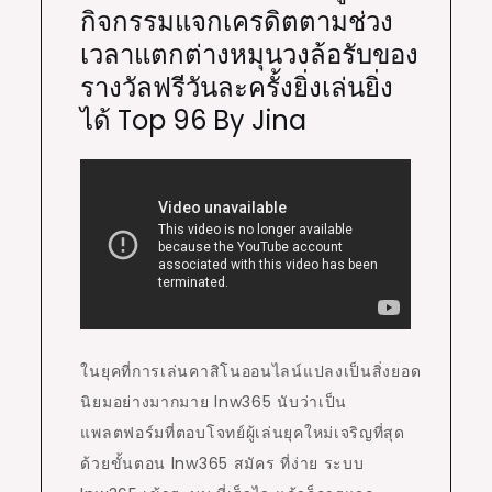
กิจกรรมแจกเครดิตตามช่วง
เวลาแตกต่างหมุนวงล้อรับของ
รางวัลฟรีวันละครั้งยิ่งเล่นยิ่ง
ได้ Top 96 By Jina
ในยุคที่การเล่นคาสิโนออนไลน์แปลงเป็นสิ่งยอด
นิยมอย่างมากมาย lnw365 นับว่าเป็น
แพลตฟอร์มที่ตอบโจทย์ผู้เล่นยุคใหม่เจริญที่สุด
ด้วยขั้นตอน lnw365 สมัคร ที่ง่าย ระบบ