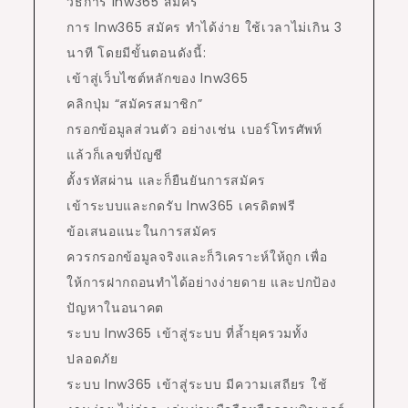
วิธีการ lnw365 สมัคร
การ lnw365 สมัคร ทำได้ง่าย ใช้เวลาไม่เกิน 3
นาที โดยมีขั้นตอนดังนี้:
เข้าสู่เว็บไซต์หลักของ lnw365
คลิกปุ่ม “สมัครสมาชิก”
กรอกข้อมูลส่วนตัว อย่างเช่น เบอร์โทรศัพท์
แล้วก็เลขที่บัญชี
ตั้งรหัสผ่าน และก็ยืนยันการสมัคร
เข้าระบบและกดรับ lnw365 เครดิตฟรี
ข้อเสนอแนะในการสมัคร
ควรกรอกข้อมูลจริงและก็วิเคราะห์ให้ถูก เพื่อ
ให้การฝากถอนทำได้อย่างง่ายดาย และปกป้อง
ปัญหาในอนาคต
ระบบ lnw365 เข้าสู่ระบบ ที่ล้ำยุครวมทั้ง
ปลอดภัย
ระบบ lnw365 เข้าสู่ระบบ มีความเสถียร ใช้