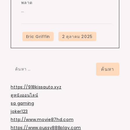
พลาด
…
ค้นหา
สำหรับ:
https://918kissauto.xyz
ดูหนังออนไลน์
sa gaming
joker123
http://www.movie87hd.com
https://www.pussy888play.com