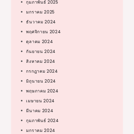
กุมภาพันธ์ 2025
มกราคม 2025
ธันวาคม 2024
พฤศจิกายน 2024
ตุลาคม 2024
กันยายน 2024
สิงหาคม 2024
กรกฎาคม 2024
มิถุนายน 2024
พฤษภาคม 2024
เมษายน 2024
มีนาคม 2024
กุมภาพันธ์ 2024
มกราคม 2024