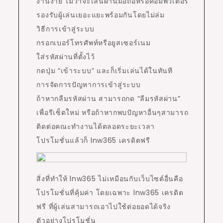
งานง่าย ไม่ว่าจะเล่นผ่านมือถือหรือคอมพิวเตอร์
รองรับผู้เล่นเยอะแยะพร้อมกันโดยไม่ล่ม
วิธีการเข้าสู่ระบบ
กรอกเบอร์โทรศัพท์หรือยูสเซอร์เนม
ใส่รหัสผ่านที่ตั้งไว้
กดปุ่ม “เข้าระบบ” และก็เริ่มเล่นได้ในทันที
การจัดการปัญหาการเข้าสู่ระบบ
ถ้าหากลืมรหัสผ่าน สามารถกด “ลืมรหัสผ่าน”
เพื่อรีเซ็ตใหม่ หรือถ้าหากพบปัญหาอื่นๆสามารถ
ติดต่อคณะทำงานได้ตลอดระยะเวลา
โปรโมชั่นแล้วก็ lnw365 เครดิตฟรี
สิ่งที่ทำให้ lnw365 ไม่เหมือนกับเว็บไซต์อื่นคือ
โปรโมชั่นที่คุ้มค่า โดยเฉพาะ lnw365 เครดิต
ฟรี ที่ผู้เล่นสามารถเอาไปใช้ต่อยอดได้จริง
ตัวอย่างโปรโมชั่น