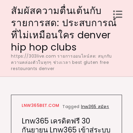
Skip
สัมผัสความตื่นเต้นกับ
to
รายการสด: ประสบการณ์
content
ที่ไม่เหมือนใคร denver
hip hop clubs
https://303live.com รายการออนไลน์สด: สนุกกับ
ความคล่องตัวในทุกๆ ช่วงเวลา best gluten free
restaurants denver
LNW365BET.COM
Tagged
lnw365 สมัคร
Lnw365 เครดิตฟรี 30
กันยายน Lnw365 เข้าสู่ระบบ