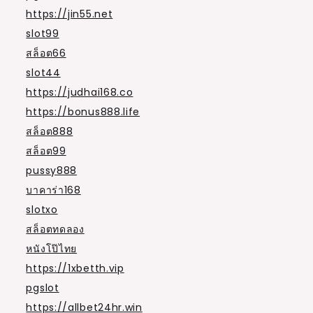
https://jin55.net
slot99
สล็อต66
slot44
https://judhai168.co
https://bonus888.life
สล็อต888
สล็อต99
pussy888
บาคาร่า168
slotxo
สล็อตทดลอง
หนังโป๊ไทย
https://1xbetth.vip
pgslot
https://allbet24hr.win