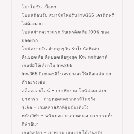
โปรโมชั่น เนื้อหา
โบนัสต้อนรับ สมาชิกใหม่รับ lnw365 เครดิตฟรี
ไม่ต้องฝาก
โบนัสฝากคราวแรก รับเครดิตเพิ่ม 100% ของ
ยอดฝาก
โบนัสรายวัน ฝากทุกๆวัน รับโบนัสพิเศษ
คืนยอดเสีย คืนยอดเสียสูงสุด 10% ทุกสัปดาห์
เกมที่มีให้เลือกใน lnw365
lnw365 มีเกมคาสิโนครบวงจรให้เลือกเล่น ยก
ตัวอย่างเช่น:
สล็อตออนไลน์ – กราฟิกงาม โบนัสแตกง่าย
บาคาร่า – ถ่ายทอดสดจากคาสิโนจริง
รูเล็ต – เกมคลาสสิกที่ลุ้นบันเทิงใจ
พนันกีฬา – พนันบอล บาสเกตบอล มวย รวมทั้ง
กีฬาอื่นๆ
เกมยิงปลา – ภาพงาม เล่นง่าย ได้เงินจริง