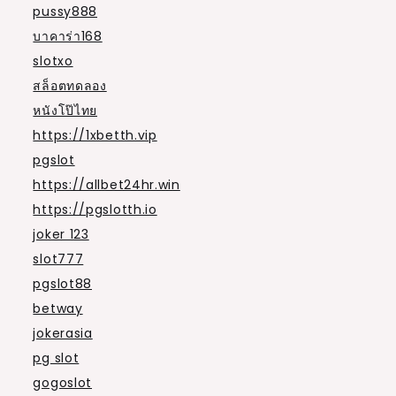
pussy888
บาคาร่า168
slotxo
สล็อตทดลอง
หนังโป๊ไทย
https://1xbetth.vip
pgslot
https://allbet24hr.win
https://pgslotth.io
joker 123
slot777
pgslot88
betway
jokerasia
pg slot
gogoslot