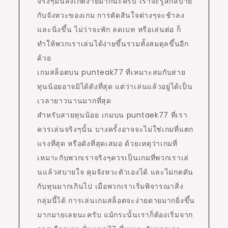
จริงๆมันสังเกตง่ายมากนะครับ เราจะรู้สึกสบาย
กับจังหวะของเกม การตัดสินใจต่างๆจะช้าลง
และนิ่งขึ้น ไม่ว่าจะพัก ลดเบท หรือเล่นต่อ ก็
ทำให้พวกเราเล่นได้ง่ายขึ้นรวมทั้งสมดุลขึ้นอีก
ด้วย
เกมสล็อตบน punteak77 ที่เหมาะสมกับสาย
ทุนน้อยอาจมิได้ดังที่สุด แต่ว่าเล่นแล้วอยู่ได้เป็น
เวลายาวนานมากที่สุด
สำหรับสายทุนน้อย เกมบน puntaek77 ที่เรา
ควรเล่นจริงๆนั้น บางครั้งอาจจะไม่ใช่เกมที่แตก
แรงที่สุด หรือดังที่สุดเสมอ ด้วยเหตุว่าเกมที่
เหมาะกับพวกเราจริงๆควรเป็นเกมที่พวกเราเล่
นแล้วสบายใจ คุมจังหวะตัวเองได้ และไม่กดดัน
กับทุนมากเกินไป เมื่อพวกเราเริ่มพิจารณาสิ่ง
กลุ่มนี้ได้ การเล่นเกมสล็อตจะง่ายดายมากยิ่งขึ้น
มากมายเลยนะครับ แม้กระนั้นเราก็ต้องเริ่มจาก