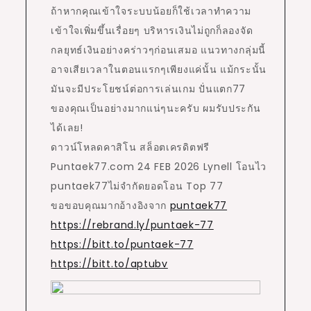
ถ้าหากคุณเข้าใจระบบน้อยก็ใช้เวลาทำความ
เข้าใจเพิ่มขึ้นเรื่อยๆ บริหารเงินไม่ถูกก็ลองจัด
กลยุทธ์เงินอย่างคร่าวๆก่อนเสมอ แนวทางกลุ่มนี้
อาจเสียเวลาในตอนแรกๆเพียงแค่นั้น แม้กระนั้น
มันจะมีประโยชน์ต่อการเล่นเกม ปั่นแตก77
ของคุณเป็นอย่างมากแน่ๆนะครับ ผมรับประกัน
ได้เลย!
ดาวน์โหลดคาสิโน สล็อตเครดิตฟรี
Puntaek77.com 24 FEB 2026 Lynell โอนไว
puntaek77ไม่จำกัดยอดโอน Top 77
ขอขอบคุณมากอ้างอิงจาก
puntaek77
https://rebrand.ly/puntaek-77
https://bitt.to/puntaek-77
https://bitt.to/aptubv