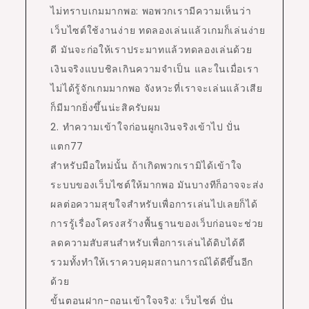
ไม่ทราบเกมมากพอ: พอพวกเรามีความเห็นว่า
เว็บไซต์ใช้งานง่าย ทดลองเล่นแล้วเกมก็เล่นง่าย
ดี มันจะก่อให้เราประมาทแล้วทดลองเล่นด้วย
เงินจริงแบบชิลเกินความจำเป็น และในเมื่อเรา
ไม่ได้รู้จักเกมมากพอ จังหวะที่เราจะเล่นแล้วเสีย
ก็มีมากยิ่งขึ้นน่ะสิครับผม
2. ทำความเข้าใจก่อนผูกเงินจริงเข้าไป ปั่น
แตก77
สำหรับมือใหม่นั้น ถ้าเกิดพวกเรามิได้เข้าใจ
ระบบของเว็บไซต์ให้มากพอ มันบางทีก็อาจจะส่ง
ผลต่อความสุขใจสำหรับเพื่อการเล่นไปเลยก็ได้
การรู้เรื่องโครงสร้างพื้นฐานของเว็บก่อนจะช่วย
ลดความสับสนสำหรับเพื่อการเล่นได้ดิบได้ดี
รวมทั้งทำให้เราควบคุมสถานการณ์ได้ดีขึ้นอีก
ด้วย
ขั้นตอนฝาก-ถอนเข้าใจจริง: เว็บไซต์ ปั่น