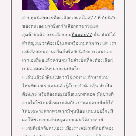
สายทุนน้อยควรที่จะเลือกเกมสล็อต77 ที่ กับนิสัย
ของตนเอง มากยิ่งกว่าเลือกตามกระแส
สุดท้ายแล้ว การเลือกเกม
ปั่นแตก77
นั้น มันมิได้
สำคัญเลยว่าต้องเป็นเกมหรือเกมตามกระแส เรา
แค่เลือกเกมตามสไตล์หรือกับนิสัยการเล่นของ
เราเองก็พอแล้วครับผม ไม่จำเป็นที่จะต้องเลือก
เกมตามคนอื่นๆมากจนเกินไป
• เล่นแล้วฝ่าฝืนแปลว่าไม่เหมาะ: ถ้าหากเกม
ไหนที่พวกเราเล่นแล้วรู้สึกว่าจำต้องลุ้น จำเป็น
ต้องเร่ง หรือต้องคอยเปลี่ยนเบทตลอด มันบางที
อาจไม่ใช่เกมที่เหมาะสมกับเราและจากนั้นก็ได้
โดยเฉพาะหากพวกเรามีทุนน้อย เกมแบบงี้จะมี
ผลให้พวกเราเล่นหลุดจากแผนได้ง่ายดาย
• เกมที่เข้ากับตนเอง: เมื่อเราเจอเกมที่กับตัวเอง