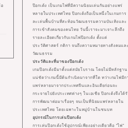
้อ
ป๊อกเด้ง เป็นเกมไพ่ที่มีความนิยมเล่นกันอย่างแพร่
หลายในประเทศไทย ป๊อกเด้งถือเป็นหนึ่งในเกมการ
ละเล่นพื้นบ้านที่สะท้อนวัฒนธรรมความบันเทิงและ
การเข้าสังคมของคนไทย วันนี้เราจะมาเจาะลึกถึง
รายละเอียดเกี่ยวกับเกมไพ่ป๊อกเด้ง ตั้งแต่
ประวัติศาสตร์ กติกา จนถึงความหมายทางสังคมแล
วัฒนธรรม
ประวัติและที่มาของป๊อกเด้ง
เกมป๊อกเด้งมีมาตั้งแต่สมัยโบราณ โดยไม่มีหลักฐาน
แน่ชัดว่าเกมนี้มีต้นกำเนิดมาจากที่ใด ทว่าเกมไพ่มีก
แพร่หลายมาจากประเทศจีนและอินเดียก่อนจะ
กระจายไปยังประเทศต่างๆ ในเอเชีย ป๊อกเด้งจึงได้ร
การพัฒนาต่อมาเรื่อยๆ จนเป็นที่นิยมแพร่หลายใน
ประเทศไทย โดยเฉพาะในหมู่บ้านในชนบท
อุปกรณ์ในการเล่นป๊อกเด้ง
การเล่นป๊อกเด้งใช้อุปกรณ์เพียงอย่างเดียวคือ “ไพ่”