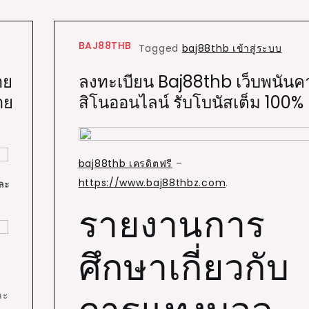
BAJ88THB
Tagged
baj88thb เข้าสู่ระบบ
าย
ลงทะเบียน Baj88thb เว็บพนันค
าย
สิโนออนไลน์ รับโบนัสเต็ม 100%
baj88thb เครดิตฟรี
–
https://www.baj88thbz.com
.
และ
รายงานการ
ศึกษาเกี่ยวกับ
ละ