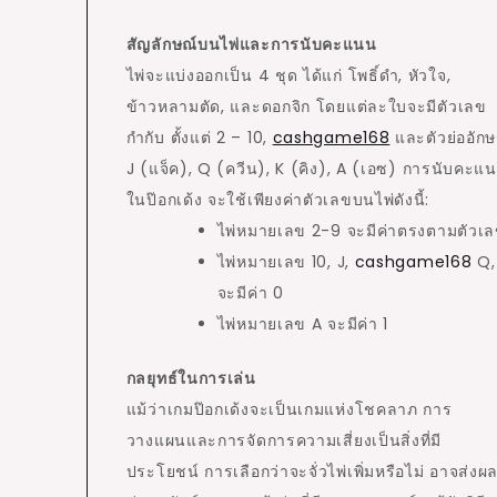
สัญลักษณ์บนไพ่และการนับคะแนน
ไพ่จะแบ่งออกเป็น 4 ชุด ได้แก่ โพธิ์ดำ, หัวใจ,
ข้าวหลามตัด, และดอกจิก โดยแต่ละใบจะมีตัวเลข
กำกับ ตั้งแต่ 2 – 10,
cashgame168
และตัวย่ออัก
J (แจ็ค), Q (ควีน), K (คิง), A (เอซ) การนับคะแ
ในป๊อกเด้ง จะใช้เพียงค่าตัวเลขบนไพ่ดังนี้:
ไพ่หมายเลข 2-9 จะมีค่าตรงตามตัวเ
ไพ่หมายเลข 10, J,
cashgame168
Q,
จะมีค่า 0
ไพ่หมายเลข A จะมีค่า 1
กลยุทธ์ในการเล่น
แม้ว่าเกมป๊อกเด้งจะเป็นเกมแห่งโชคลาภ การ
วางแผนและการจัดการความเสี่ยงเป็นสิ่งที่มี
ประโยชน์ การเลือกว่าจะจั่วไพ่เพิ่มหรือไม่ อาจส่งผ