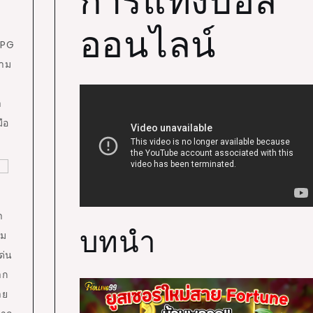
การแทงบอล
ออนไลน์
อ PG
วาม
ด
า
ือ
า
บทนำ
าม
ด่น
าก
าย