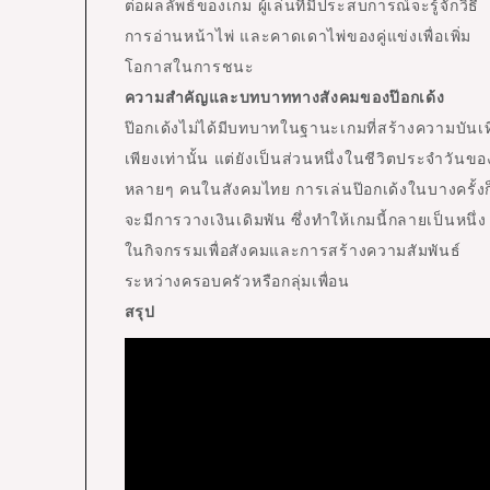
ต่อผลลัพธ์ของเกม ผู้เล่นที่มีประสบการณ์จะรู้จักวิธี
การอ่านหน้าไพ่ และคาดเดาไพ่ของคู่แข่งเพื่อเพิ่ม
โอกาสในการชนะ
ความสำคัญและบทบาททางสังคมของป๊อกเด้ง
ป๊อกเด้งไม่ได้มีบทบาทในฐานะเกมที่สร้างความบันเท
เพียงเท่านั้น แต่ยังเป็นส่วนหนึ่งในชีวิตประจำวันขอ
หลายๆ คนในสังคมไทย การเล่นป๊อกเด้งในบางครั้งก
จะมีการวางเงินเดิมพัน ซึ่งทำให้เกมนี้กลายเป็นหนึ่ง
ในกิจกรรมเพื่อสังคมและการสร้างความสัมพันธ์
ระหว่างครอบครัวหรือกลุ่มเพื่อน
สรุป