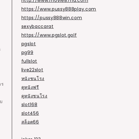
http://www.movie87hd.com
https://www.pussy888play.com
https://pussy888win.com
sexybaccarat
https://www.pgslot.golf
pgslot
ะ
pg99
fullslot
live22slot
หนังชนโรง
าร
ดูหนังฟรี
ดูหนังชนโรง
ับ
slot168
slot456
สล็อต66