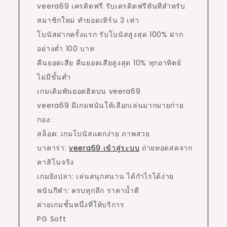
veera69 เครดิตฟรี รับเครดิตฟรีทันทีสำหรับ
สมาชิกใหม่ ทำยอดเทิร์น 3 เท่า
โบนัสฝากครั้งแรก รับโบนัสสูงสุด 100% ฝาก
อย่างต่ำ 100 บาท
คืนยอดเสีย คืนยอดเสียสูงสุด 10% ทุกอาทิตย์
ไม่มีขั้นต่ำ
เกมเดิมพันยอดฮิตบน veera69
veera69 มีเกมพนันให้เลือกเล่นมากมายก่าย
กอง:
สล็อต: เกมโบนัสแตกง่าย ภาพสวย
บาคาร่า:
veera69 เข้าสู่ระบบ
ถ่ายทอดสดจาก
คาสิโนจริง
เกมยิงปลา: เล่นสนุกสนาน ได้กำไรได้ง่าย
พนันกีฬา: ครบทุกลีก ราคาน้ำดี
ค่ายเกมชั้นหนึ่งที่ให้บริการ
PG Soft