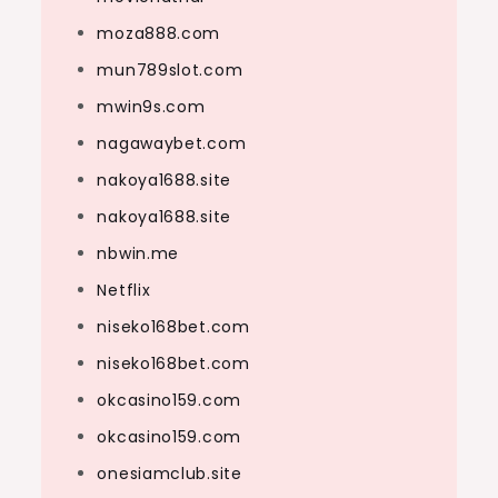
moza888.com
mun789slot.com
mwin9s.com
nagawaybet.com
nakoya1688.site
nakoya1688.site
nbwin.me
Netflix
niseko168bet.com
niseko168bet.com
okcasino159.com
okcasino159.com
onesiamclub.site