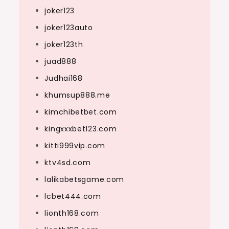
joker123
joker123auto
joker123th
juad888
Judhai168
khumsup888.me
kimchibetbet.com
kingxxxbet123.com
kitti999vip.com
ktv4sd.com
lalikabetsgame.com
lcbet444.com
lionth168.com