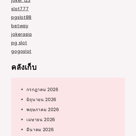
joker 123
slot777
pgslot88
betway
jokerasia
pg slot
gogoslot
คลังเก็บ
กรกฎาคม 2026
มิถุนายน 2026
พฤษภาคม 2026
เมษายน 2026
มีนาคม 2026