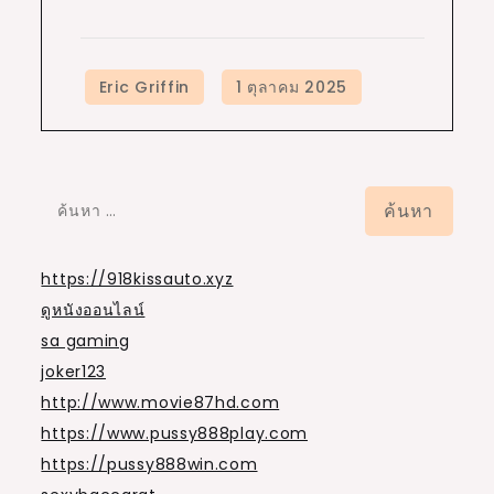
ค้นหา
สำหรับ:
https://918kissauto.xyz
ดูหนังออนไลน์
sa gaming
joker123
http://www.movie87hd.com
https://www.pussy888play.com
https://pussy888win.com