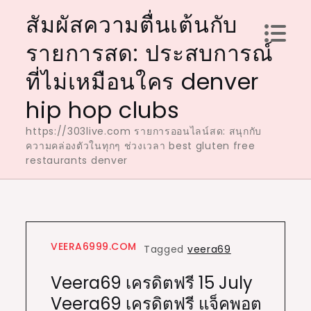
Skip
สัมผัสความตื่นเต้นกับ
to
รายการสด: ประสบการณ์
content
ที่ไม่เหมือนใคร denver
hip hop clubs
https://303live.com รายการออนไลน์สด: สนุกกับ
ความคล่องตัวในทุกๆ ช่วงเวลา best gluten free
restaurants denver
VEERA6999.COM
Tagged
veera69
Veera69 เครดิตฟรี 15 July
Veera69 เครดิตฟรี แจ็คพอต