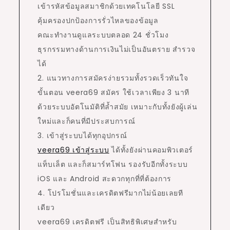
เข้ารหัสข้อมูลสมาชิกด้วยเทคโนโลยี SSL
คุ้มครองปกป้องการรั่วไหลของข้อมูล
คณะทำงานดูแลระบบตลอด 24 ชั่วโมง
ธุรกรรมทางด้านการเงินไม่เป็นอันตราย สำรวจ
ได้
2. แนวทางการสมัครง่ายรวมทั้งรวดเร็วทันใจ
ขั้นตอน veera69 สมัคร ใช้เวลาเพียง 3 นาที
ด้วยระบบอัตโนมัติที่ล้ำสมัย เหมาะกับทั้งยังผู้เล่น
ใหม่และก็คนที่มีประสบการณ์
3. เข้าสู่ระบบได้ทุกอุปกรณ์
veera69 เข้าสู่ระบบ
ได้ทั้งยังผ่านคอมพิวเตอร์
แท็บเล็ต และก็สมาร์ทโฟน รองรับอีกทั้งระบบ
iOS และ Android สะดวกทุกที่ที่ต้องการ
4. โปรโมชั่นและเครดิตฟรีมากไม่น้อยเลยที
เดียว
veera69 เครดิตฟรี เป็นสิทธิพิเศษสำหรับ