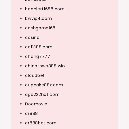
boonlert1688.com
bwvip4.com
cashgame168
casino
cc11388.com
chang7777
chinatown888.win
cloudbet
cupcake88x.com
dgb222hot.com
Doomovie
dr888
dr888bet.com