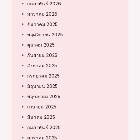
กุมภาพันธ์ 2026
มกราคม 2026
ธันวาคม 2025
พฤศจิกายน 2025
ตุลาคม 2025
กันยายน 2025
สิงหาคม 2025
กรกฎาคม 2025
มิถุนายน 2025
พฤษภาคม 2025
เมษายน 2025
มีนาคม 2025
กุมภาพันธ์ 2025
มกราคม 2025