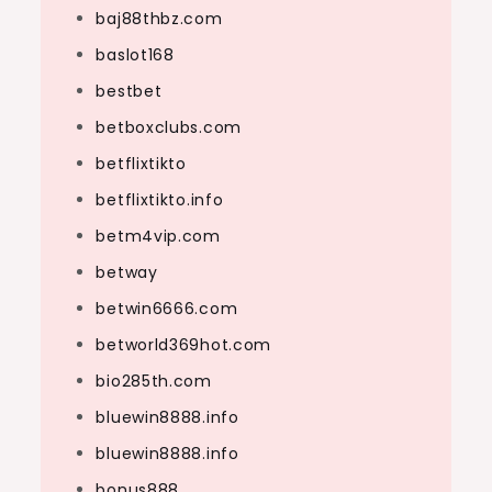
baj88thbz.com
baslot168
bestbet
betboxclubs.com
betflixtikto
betflixtikto.info
betm4vip.com
betway
betwin6666.com
betworld369hot.com
bio285th.com
bluewin8888.info
bluewin8888.info
bonus888