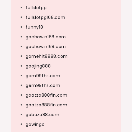
fullslotpg
fullslotpg168.com
funny18
gachawin168.com
gachawin168.com
gamehit8888.com
gaojing888
gem99ths.com
gem99ths.com
goatza888fin.com
goatza888fin.com
gobaza88.com
gowingo