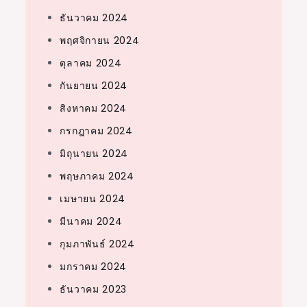
ธันวาคม 2024
พฤศจิกายน 2024
ตุลาคม 2024
กันยายน 2024
สิงหาคม 2024
กรกฎาคม 2024
มิถุนายน 2024
พฤษภาคม 2024
เมษายน 2024
มีนาคม 2024
กุมภาพันธ์ 2024
มกราคม 2024
ธันวาคม 2023