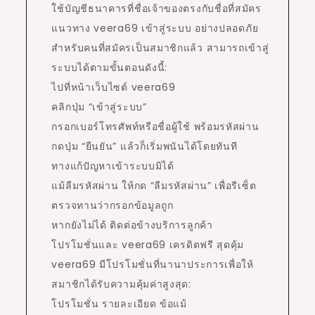
ใช้บัญชีธนาคารที่ชื่อเจ้าของตรงกับชื่อที่สมัคร
แนวทาง veera69 เข้าสู่ระบบ อย่างปลอดภัย
สำหรับคนที่สมัครเป็นสมาชิกแล้ว สามารถเข้าสู่
ระบบได้ตามขั้นตอนดังนี้:
ไปที่หน้าเว็บไซต์ veera69
คลิกปุ่ม “เข้าสู่ระบบ”
กรอกเบอร์โทรศัพท์หรือชื่อผู้ใช้ พร้อมรหัสผ่าน
กดปุ่ม “ยืนยัน” แล้วก็เริ่มพนันได้โดยทันที
ทางแก้ปัญหาเข้าระบบมิได้
แม้ลืมรหัสผ่าน ให้กด “ลืมรหัสผ่าน” เพื่อรีเซ็ต
ตรวจทานว่ากรอกข้อมูลถูก
หากยังไม่ได้ ติดต่อข้างบริการลูกค้า
โปรโมชั่นและ veera69 เครดิตฟรี สุดคุ้ม
veera69 มีโปรโมชั่นที่นานาประการเพื่อให้
สมาชิกได้รับความคุ้มค่าสูงสุด:
โปรโมชั่น รายละเอียด ข้อแม้