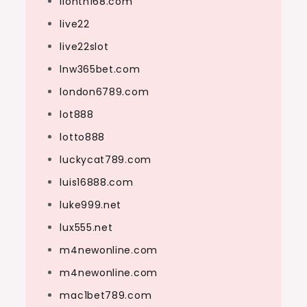
lionth168.com
live22
live22slot
lnw365bet.com
london6789.com
lot888
lotto888
luckycat789.com
luis16888.com
luke999.net
lux555.net
m4newonline.com
m4newonline.com
mac1bet789.com