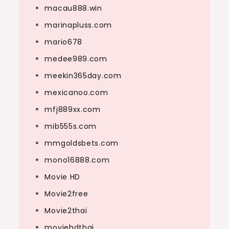
macau888.win
marinapluss.com
mario678
medee989.com
meekin365day.com
mexicanoo.com
mfj889xx.com
mib555s.com
mmgoldsbets.com
mono16888.com
Movie HD
Movie2free
Movie2thai
moviehdthai