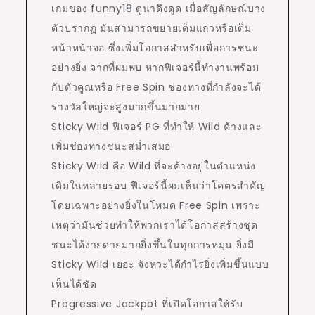
เกมของ funny18 ดูน่าดึงดูด เมื่อสัญลักษณ์บาง
ตัวปรากฏ มันสามารถขยายเต็มแถวหรือเต็ม
หน้าหน้าจอ ซึ่งเพิ่มโอกาสสำหรับเพื่อการชนะ
อย่างยิ่ง จากที่ผมพบ หากฟีเจอร์นี้ทำงานพร้อม
กับตัวคูณหรือ Free Spin ช่องทางที่กำลังจะได้
รางวัลใหญ่จะสูงมากขึ้นมากมาย
Sticky Wild ฟีเจอร์ PG ที่ทำให้ Wild ค้างและ
เพิ่มช่องทางชนะสม่ำเสมอ
Sticky Wild คือ Wild ที่จะค้างอยู่ในตำแหน่ง
เดิมในหลายรอบ ฟีเจอร์นี้ผมเห็นว่าโคตรสำคัญ
โดยเฉพาะอย่างยิ่งในโหมด Free Spin เพราะ
เหตุว่ามันช่วยทำให้พวกเราได้โอกาสสร้างชุด
ชนะได้ง่ายดายมากยิ่งขึ้นในทุกการหมุน ยิ่งมี
Sticky Wild เยอะ จังหวะได้กำไรยิ่งเพิ่มขึ้นแบบ
เห็นได้ชัด
Progressive Jackpot ที่เปิดโอกาสให้รับ