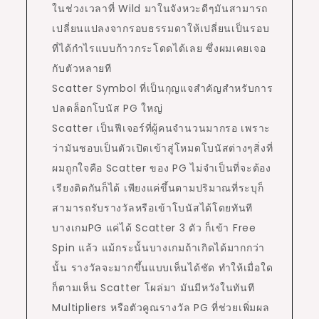
ในช่วงเวลาที่ Wild มาในจังหวะดีๆมันสามารถ
เปลี่ยนแปลงจากรอบธรรมดาให้เปลี่ยนเป็นรอบ
ที่ได้กำไรแบบก้าวกระโดดได้เลย ซึ่งผมเคยเจอ
กับตัวหลายที
Scatter Symbol ที่เป็นกุญแจสำคัญสำหรับการ
ปลดล็อกโบนัส PG ใหญ่
Scatter เป็นฟีเจอร์ที่ผู้คนจำนวนมากรอ เพราะ
ว่ามันชอบเป็นตัวเปิดเข้าสู่โหมดโบนัสต่างๆสิ่งที่
ผมถูกใจคือ Scatter ของ PG ไม่จำเป็นที่จะต้อง
เรียงติดกันก็ได้ เพียงแค่ขึ้นตามปริมาณที่ระบุก็
สามารถรับรางวัลหรือเข้าโบนัสได้โดยทันที
บางเกมPG แค่ได้ Scatter 3 ตัว ก็เข้า Free
Spin แล้ว แม้กระนั้นบางเกมถ้าเกิดได้มากกว่า
นั้น รางวัลจะมากขึ้นแบบเห็นได้ชัด ทำให้เมื่อใด
ก็ตามเห็น Scatter โผล่มา มันมีหวังในทันที
Multipliers หรือตัวคูณรางวัล PG ที่ช่วยเพิ่มผล