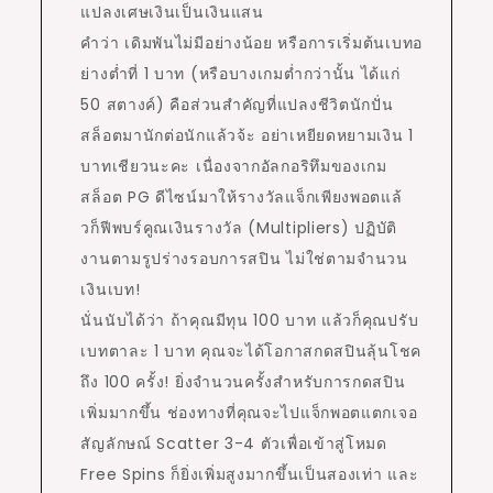
แปลงเศษเงินเป็นเงินแสน
คำว่า เดิมพันไม่มีอย่างน้อย หรือการเริ่มต้นเบทอ
ย่างต่ำที่ 1 บาท (หรือบางเกมต่ำกว่านั้น ได้แก่
50 สตางค์) คือส่วนสำคัญที่แปลงชีวิตนักปั่น
สล็อตมานักต่อนักแล้วจ้ะ อย่าเหยียดหยามเงิน 1
บาทเชียวนะคะ เนื่องจากอัลกอริทึมของเกม
สล็อต PG ดีไซน์มาให้รางวัลแจ็กเพียงพอตแล้
วก็ฟีพบร์คูณเงินรางวัล (Multipliers) ปฏิบัติ
งานตามรูปร่างรอบการสปิน ไม่ใช่ตามจำนวน
เงินเบท!
นั่นนับได้ว่า ถ้าคุณมีทุน 100 บาท แล้วก็คุณปรับ
เบทตาละ 1 บาท คุณจะได้โอกาสกดสปินลุ้นโชค
ถึง 100 ครั้ง! ยิ่งจำนวนครั้งสำหรับการกดสปิน
เพิ่มมากขึ้น ช่องทางที่คุณจะไปแจ็กพอตแตกเจอ
สัญลักษณ์ Scatter 3-4 ตัวเพื่อเข้าสู่โหมด
Free Spins ก็ยิ่งเพิ่มสูงมากขึ้นเป็นสองเท่า และ