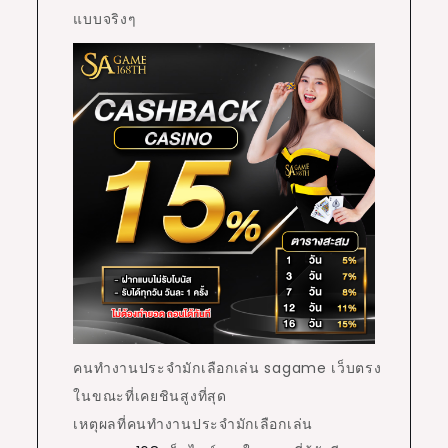
แบบจริงๆ
คนทำงานประจำมักเลือกเล่น sagame เว็บตรง
ในขณะที่เคยชินสูงที่สุด
เหตุผลที่คนทำงานประจำมักเลือกเล่น