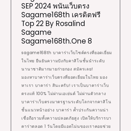
SEP 2024 พนันเว็บตรง
Sagame168th เครดิตฟรี
Top 22 By Rosalind
Sagame
Sagame168th.one 8
sagame168th บาคาร่าเว็บไซต์ตรงที่ยอดเยี่ยม
ในไทย ยืนยันความปังกับคาสิโนชั้นนำระดับ
นานาชาติมากมายก่ายกอง สมัครเลย!
มองหาบาคาร่าเว็บตรงที่ยอดเยี่ยมในไทย มอง
หาเรา บาคาร่า สินะครับ! เราเป็นบาคาร่าเว็บ
ตรงแท้ 100% ไม่ผ่านเอเย่นต์ ไม่ผ่านตัวกลาง
บาคาร่าเว็บตรงมาตรฐานระดับโลกจากคาสิโน
ชั้นแนวหน้าอย่าง บาคาร่า ค้ำประกันความน่า
เชื่อถือรวมทั้งความปลอดภัยสูง เปิดให้บริการบา
คาร่าตลอด 1 วันโดยมีแอดไม่นของเราคอยช่วย