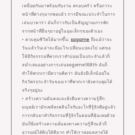
เหนื่อยกันมาพร้อมกับงาน ครอบครัว หรือภาระ
หน้าที่ต่างๆมากพอแล้ว การมีขณะประจำในการ
เล่นบาคาร่า มันก็ราวกับเป็นสัญญาณการพัก
จากหน้าที่อื่นๆมาอยู่ในมุมเล็กๆของตัวเอง
• ควบคุมชีวิตได้มากขึ้น:
sagame
ถึงแม้ว่าจะ
วันแล้ววันเล่าจะมีอะไรเปลี่ยนแปลงไป แต่ขอ
ให้มีกิจกรรมที่พวกเราทำบ่อยเป็นประจำแล้วก็
สม่ำเสมออย่างการเล่นsagame168th มันก็
ทำให้พวกเรามีความคิดว่า มันยังมีเล็กน้อยใน
กิจวัตรประจำวันของเราที่พวกเรายังควบคุมได้
จริงๆอยู่นะ
• สร้างความมั่นคงและยั่งยืนทางความรู้สึก:
มนุษย์เรามักเพลิดเพลินใจกับอะไรที่รู้จักดีอยู่แล้ว
การกลับมาทำกิจกรรมที่รู้จักในตอนที่คุ้นเคยด้วย
มันก็ยิ่งสร้างความมั่นคงทางความรู้สึกแล้วก็
อารมณ์ได้ดิบได้ดีมาก ทำให้เราผ่อนคลายได้