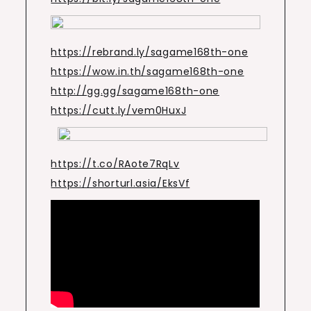
https://rebrand.ly/sagame168th-one
https://wow.in.th/sagame168th-one
http://gg.gg/sagame168th-one
https://cutt.ly/vem0HuxJ
https://t.co/RAote7RqLv
https://shorturl.asia/EksVf