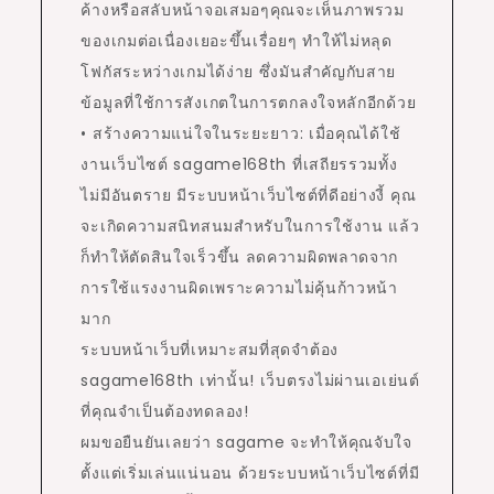
ค้างหรือสลับหน้าจอเสมอๆคุณจะเห็นภาพรวม
ของเกมต่อเนื่องเยอะขึ้นเรื่อยๆ ทำให้ไม่หลุด
โฟกัสระหว่างเกมได้ง่าย ซึ่งมันสำคัญกับสาย
ข้อมูลที่ใช้การสังเกตในการตกลงใจหลักอีกด้วย
• สร้างความแน่ใจในระยะยาว: เมื่อคุณได้ใช้
งานเว็บไซต์ sagame168th ที่เสถียรรวมทั้ง
ไม่มีอันตราย มีระบบหน้าเว็บไซต์ที่ดีอย่างงี้ คุณ
จะเกิดความสนิทสนมสำหรับในการใช้งาน แล้ว
ก็ทำให้ตัดสินใจเร็วขึ้น ลดความผิดพลาดจาก
การใช้แรงงานผิดเพราะความไม่คุ้นก้าวหน้า
มาก
ระบบหน้าเว็บที่เหมาะสมที่สุดจำต้อง
sagame168th เท่านั้น! เว็บตรงไม่ผ่านเอเย่นต์
ที่คุณจำเป็นต้องทดลอง!
ผมขอยืนยันเลยว่า sagame จะทำให้คุณจับใจ
ตั้งแต่เริ่มเล่นแน่นอน ด้วยระบบหน้าเว็บไซต์ที่มี