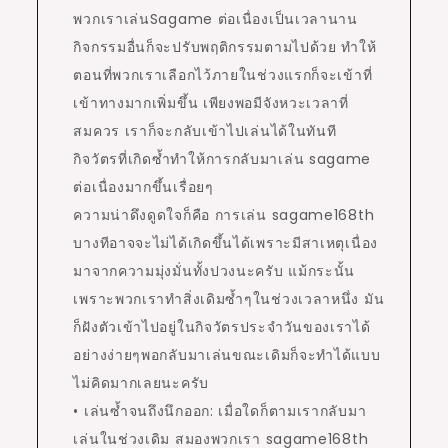
พวกเราเล่นSagame ต่อเนื่องเป็นเวลานาน
กิจกรรมอื่นก็จะปรับพฤติกรรมตามไปด้วย ทำให้
ตอนที่พวกเราเลือกไว้ภายในช่วงแรกก็จะเข้าที่
เข้าทางมากเพิ่มขึ้น เพียงพอมีจังหวะเวลาที่
สมควร เราก็จะกลับเข้าไปเล่นได้ในทันที
กิจวัตรที่เกิดซ้ำทำให้การกลับมาเล่น sagame
ต่อเนื่องมากขึ้นเรื่อยๆ
ความน่าดึงดูดใจก็คือ การเล่น sagame168th
บางทีอาจจะไม่ได้เกิดขึ้นได้เพราะมีสาเหตุเนื่อง
มาจากความมุ่งมั่นทั้งปวงนะครับ แม้กระนั้น
เพราะพวกเราทำสิ่งเดิมซ้ำๆในช่วงเวลาหนึ่ง มัน
ก็ฝังตัวเข้าไปอยู่ในกิจวัตรประจำวันของเราได้
อย่างง่ายๆพอกลับมาเล่นขณะเดิมก็จะทำได้แบบ
ไม่คิดมากเลยนะครับ
• เล่นซ้ำจนถึงนึกออก: เมื่อใดก็ตามเรากลับมา
เล่นในช่วงเดิม สมองพวกเรา sagame168th