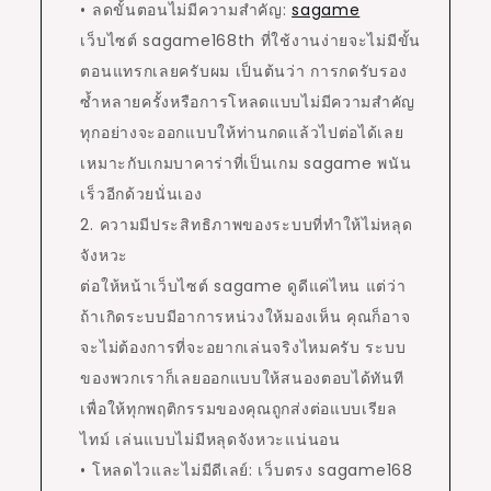
• ลดขั้นตอนไม่มีความสำคัญ:
sagame
เว็บไซต์ sagame168th ที่ใช้งานง่ายจะไม่มีขั้น
ตอนแทรกเลยครับผม เป็นต้นว่า การกดรับรอง
ซ้ำหลายครั้งหรือการโหลดแบบไม่มีความสำคัญ
ทุกอย่างจะออกแบบให้ท่านกดแล้วไปต่อได้เลย
เหมาะกับเกมบาคาร่าที่เป็นเกม sagame พนัน
เร็วอีกด้วยนั่นเอง
2. ความมีประสิทธิภาพของระบบที่ทำให้ไม่หลุด
จังหวะ
ต่อให้หน้าเว็บไซต์ sagame ดูดีแค่ไหน แต่ว่า
ถ้าเกิดระบบมีอาการหน่วงให้มองเห็น คุณก็อาจ
จะไม่ต้องการที่จะอยากเล่นจริงไหมครับ ระบบ
ของพวกเราก็เลยออกแบบให้สนองตอบได้ทันที
เพื่อให้ทุกพฤติกรรมของคุณถูกส่งต่อแบบเรียล
ไทม์ เล่นแบบไม่มีหลุดจังหวะแน่นอน
• โหลดไวและไม่มีดีเลย์: เว็บตรง sagame168