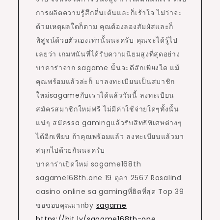
การผลิตความรู้สึกตื่นเต้นและก็เร้าใจ ไม่ว่าจะ
ด้วยเหตุผลใดก็ตาม คุณต้องลองสัมผัสและก็
พิสูจน์ด้วยตัวเองเท่านั้นนะครับ คุณจะได้รู้ไป
เลยว่า เกมพนันที่ได้รับความนิยมสูงที่สุดอย่าง
บาคาร่าจาก sagame นั้นจะดีสักเพียงใด แม้
คุณพร้อมแล้วล่ะก็ มาลงทะเบียนเป็นสมาชิก
ใหม่sagameกับเราได้แล้ววันนี้ ลงทะเบียน
สมัครสมาชิกใหม่ฟรี ไม่มีค่าใช้จ่ายใดๆทั้งนั้น
แน่ๆ สมัครsa gamingแล้วรับสิทธิพิเศษต่างๆ
ได้อีกเพียบ ถ้าคุณพร้อมแล้ว ลงทะเบียนแล้วมา
สนุกไปด้วยกันนะครับ
บาคาร่าเปิดใหม่ sagame168th
sagame168th.one 19 ตุลา 2567 Rosalind
casino online sa gamingที่ฮิตที่สุด Top 39
ขอขอบคุณมากby
sagame
https://bit.ly/sagame168th-one