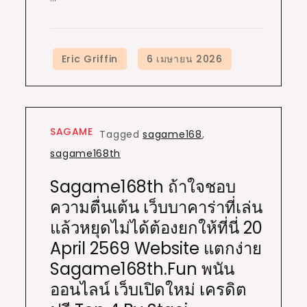
SAGAME
Tagged
sagame168
,
sagame168th
Sagame168th ถ้าใจชอบ
ความตื่นเต้น เว็บบาคาร่าที่เล่น
แล้วหยุดไม่ได้ต้องยกให้ที่นี่ 20
April 2569 Website แตกง่าย
Sagame168th.fun พนัน
ออนไลน์ เว็บเปิดใหม่ เครดิต