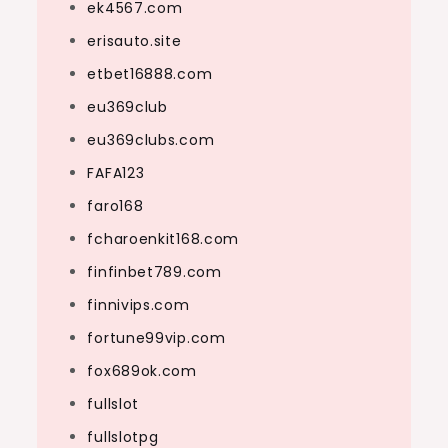
ek4567.com
erisauto.site
etbet16888.com
eu369club
eu369clubs.com
FAFA123
faro168
fcharoenkit168.com
finfinbet789.com
finnivips.com
fortune99vip.com
fox689ok.com
fullslot
fullslotpg