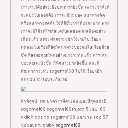
เราเล่นได้อย่างเฉียบคมมากยิ่งขึ้น เพราะว่าสิ่งที่
จะแปรไปเลยก็คือ เราจะมีมุมมอง แนวทางคิด
หรือแนวทางตัดสินใจที่ดีขึ้นกว่าทีแรกๆมาก พวก
เราจะมิได้จุดโฟกัสแค่กับผลของเกมเพียงอย่าง
เดียวแล้ว แต่จะทำความเข้าใจเกมไปเรื่อยๆ
ทดลองไปเรื่อยก็ยิ่งมีแนวทางของตนไปเรื่อยด้วย
ซึ่งเพียงพอคุณมีทุกอย่างมารวมกันแล้ว การเล่น
ของคุณจะนิ่งขึ้น มีทิศทางมากยิ่งขึ้น และก็
พัฒนาการเล่น sagame168 ไปได้เรื่อยๆอีก
แน่นอน ผมรับประกันเลย!
ท้าพิสูจน์! เกมบาคาร่าที่คนเล่นเยอะที่สุดแห่งปี
sagame168 sagame168th.pro 5 เม.ย. 69
Akilah casino sagame168 แตกง่าย Top 57
ขอขอบพระคุณby
sagame168