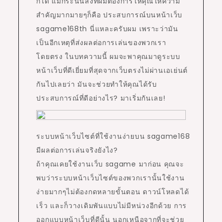
ก็ได้ แม้กระนั้นสิ่งที่ผมต้องการให้คุณให้ความ
สำคัญมากมายๆก็คือ ประสบการณ์บนหน้าเว็บ
sagame168th นี่แหละครับผม เพราะว่ามัน
เป็นอีกเหตุที่ส่งผลต่อการเล่นของพวกเรา
โดยตรง ในบทความนี้ ผมจะพาคุณมาดูระบบ
หน้าเว็บที่ดีเยี่ยมที่สุดจากเว็บตรงไม่ผ่านเอเย่นต์
กันไปเลยว่า มันจะช่วยทำให้คุณได้รับ
ประสบการณ์ที่ดีอย่างไร? มาเริ่มกันเลย!
ระบบหน้าเว็บไซต์ที่ใช้งานง่ายบน sagame168
มีผลต่อการเล่นจริงยังไง?
ถ้าคุณเคยใช้งานเว็บ sagame มาก่อน คุณจะ
พบว่าระบบหน้าเว็บไซต์ของพวกเรานั้นใช้งาน
ง่ายมากๆไม่ต้องกดหลายขั้นตอน ดาวน์โหลดได้
เร็ว และก็วางเดิมพันแบบไม่มีหน่วงอีกด้วย การ
ออกแบบหน้าเว็บที่ดีนั้น นอกเหนือจากที่จะช่วย