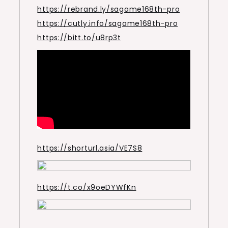
https://rebrand.ly/sagame168th-pro
https://cutly.info/sagame168th-pro
https://bitt.to/u8rp3t
https://shorturl.asia/VE7S8
https://t.co/x9oeDYWfKn
…