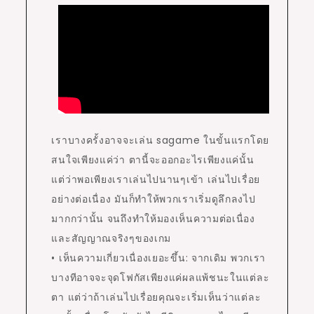
เราบางครั้งอาจจะเล่น sagame ในขั้นแรกโดย
สนใจเพียงแค่ว่า ตานี้จะออกอะไรเพียงแค่นั้น
แต่ว่าพอเพียงเราเล่นไปนานๆเข้า เล่นไปเรื่อย
อย่างต่อเนื่อง มันก็ทำให้พวกเราเริ่มดูลึกลงไป
มากกว่านั้น จนถึงทำให้มองเห็นความต่อเนื่อง
และสัญญาณจริงๆของเกม
• เห็นความเกี่ยวเนื่องเยอะขึ้น: จากเดิม พวกเรา
บางทีอาจจะจุดโฟกัสเพียงแค่ผลแพ้ชนะในแต่ละ
ตา แต่ว่าถ้าเล่นไปเรื่อยคุณจะเริ่มเห็นว่าแต่ละ