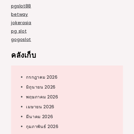
pgslot88
betway
jokerasia
pg slot
gogoslot
คลังเก็บ
กรกฎาคม 2026
มิถุนายน 2026
พฤษภาคม 2026
เมษายน 2026
มีนาคม 2026
กุมภาพันธ์ 2026