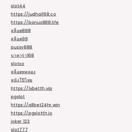
slot44
https://judhai168.co
https://bonus888.life
สล็อต888
สล็อต99
pussy888
บาคาร่า168
slotxo
สล็อตทดลอง
หนังโป๊ไทย
https://1xbetth.vip
pgslot
https://allbet24hr.win
https://pgslotth.io
joker 123
slot777