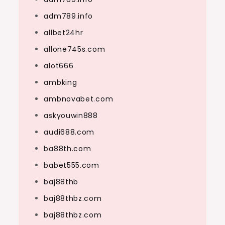
adm789.info
allbet24hr
allone745s.com
alot666
ambking
ambnovabet.com
askyouwin888
audi688.com
ba88th.com
babet555.com
baj88thb
baj88thbz.com
baj88thbz.com