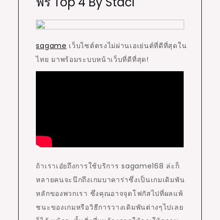
ฟรี Top 4 By Staci
sagame
เว็บไซต์ตรงไม่ผ่านเอเย่นต์ที่ดีที่สุดใน
ไทย มาพร้อมระบบหน้าเว็บที่ดีที่สุด!
ถ้าเราเอ๋ยถึงการใช้บริการ sagame168 ล่ะก็
หลายคนจะนึกถึงเกมบาคาร่าซึ่งเป็นเกมเดิมพัน
หลักของพวกเรา ซึ่งคุณอาจจุดโฟกัสไปที่ผลแพ้
ชนะของเกมหรือวิธีการวางเดิมพันต่างๆไปเลย