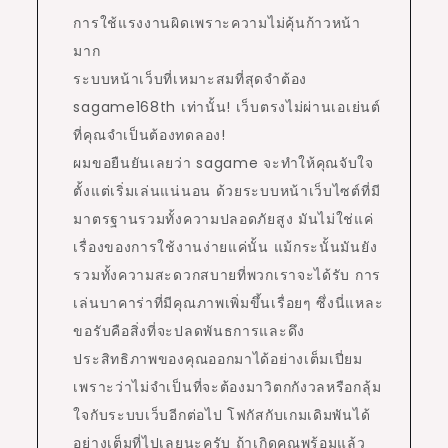
การใช้แรงงานผิดเพราะความไม่คุ้นก้าวหน้า
มาก
ระบบหน้าเว็บที่เหมาะสมที่สุดจำต้อง
sagame168th เท่านั้น! เว็บตรงไม่ผ่านเอเย่นต์
ที่คุณจำเป็นต้องทดลอง!
ผมขอยืนยันเลยว่า sagame จะทำให้คุณจับใจ
ตั้งแต่เริ่มเล่นแน่นอน ด้วยระบบหน้าเว็บไซต์ที่มี
มาตรฐานรวมทั้งความปลอดภัยสูง มันไม่ใช่แค่
เรื่องของการใช้งานง่ายแค่นั้น แม้กระนั้นมันยัง
รวมทั้งความสะดวกสบายที่พวกเราจะได้รับ การ
เล่นบาคาร่าที่มีคุณภาพเพิ่มขึ้นเรื่อยๆ ซึ่งนี่แหละ
ขอรับคือสิ่งที่จะปลดพันธการและดึง
ประสิทธิภาพของคุณออกมาได้อย่างเต็มเปี่ยม
เพราะว่าไม่จำเป็นที่จะต้องมาวิตกกังวลหรือกลุ้ม
ใจกับระบบเว็บอีกต่อไป โฟกัสกับเกมเดิมพันได้
อย่างเต็มที่ไปเลยนะครับ ถ้าเกิดคุณพร้อมแล้ว