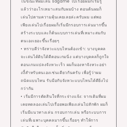
ในขณะที่ผมเล่น sagame ไปเรื่อยผมก็เริ่มรู้
แล้วว่าอะไรเหมาะสมกับผมบ้าง ตอนต้นผมก็
เล่นไปตามความคุ้นเคยเลยล่ะครับผม แต่พอ
เพียงเล่นไปเรื่อยผมก็เริ่มมีกรอบการเล่นมากขึ้น
สร้างระบบและก็ต้นแบบการเล่นที่เหมาะสมกับ
ตนเองเยอะขึ้นเรื่อยๆ
• ทราบดีว่าจังหวะแบบไหนต้องเข้า: บางบุคคล
จะเล่นได้ดิบได้ดีตอนเกมนิ่ง แต่บางบุคคลก็ถูกใจ
ตอนเกมแปลงจังหวะเร็ว ผมก็มองหาจังหวะอย่า
งงี้สำหรับตนเองเช่นเดียวกันครับ เพื่อรู้ว่าผม
ถนัดแบบไหน รับมือกับจังหวะแบบไหนได้ดียิ่งไป
กว่ากัน
• เริ่มมีการตัดสินใจที่กระจ่างแจ้ง: จากเดิมที่ผม
เคยทดลองเล่นไปเรื่อยพอเพียงเล่นไปสักพัก ผมก็
เริ่มมีแนวทางเล่น กรอบการเล่น หรือระบบการ
เล่นที่เฉพาะบุคคลมากขึ้นเรื่อยๆ ทำให้การ