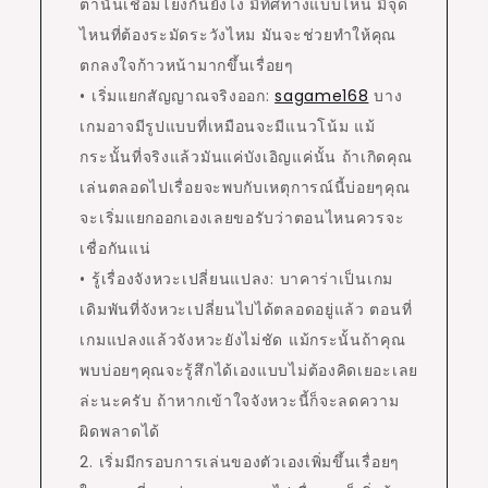
ตานั้นเชื่อมโยงกันยังไง มีทิศทางแบบไหน มีจุด
ไหนที่ต้องระมัดระวังไหม มันจะช่วยทำให้คุณ
ตกลงใจก้าวหน้ามากขึ้นเรื่อยๆ
• เริ่มแยกสัญญาณจริงออก:
sagame168
บาง
เกมอาจมีรูปแบบที่เหมือนจะมีแนวโน้ม แม้
กระนั้นที่จริงแล้วมันแค่บังเอิญแค่นั้น ถ้าเกิดคุณ
เล่นตลอดไปเรื่อยจะพบกับเหตุการณ์นี้บ่อยๆคุณ
จะเริ่มแยกออกเองเลยขอรับว่าตอนไหนควรจะ
เชื่อกันแน่
• รู้เรื่องจังหวะเปลี่ยนแปลง: บาคาร่าเป็นเกม
เดิมพันที่จังหวะเปลี่ยนไปได้ตลอดอยู่แล้ว ตอนที่
เกมแปลงแล้วจังหวะยังไม่ชัด แม้กระนั้นถ้าคุณ
พบบ่อยๆคุณจะรู้สึกได้เองแบบไม่ต้องคิดเยอะเลย
ล่ะนะครับ ถ้าหากเข้าใจจังหวะนี้ก็จะลดความ
ผิดพลาดได้
2. เริ่มมีกรอบการเล่นของตัวเองเพิ่มขึ้นเรื่อยๆ