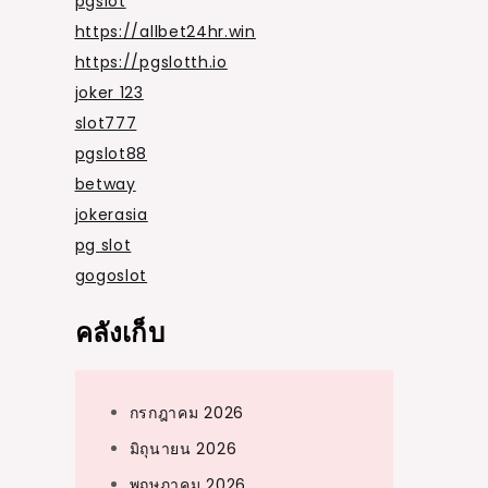
pgslot
https://allbet24hr.win
https://pgslotth.io
joker 123
slot777
pgslot88
betway
jokerasia
pg slot
gogoslot
คลังเก็บ
กรกฎาคม 2026
มิถุนายน 2026
พฤษภาคม 2026