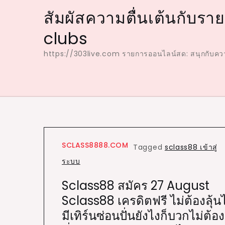
Skip
สัมผัสความตื่นเต้นกับร
to
clubs
content
https://303live.com รายการออนไลน์สด: สนุกกับควา
SCLASS8888.COM
Tagged
sclass88 เข้าสู่
ระบบ
Sclass88 สมัคร 27 August
Sclass88 เครดิตฟรี ไม่ต้องลุ้นไ
มีเทิร์นซ่อนปั่นยังไงก็บวกไม่ต้อง