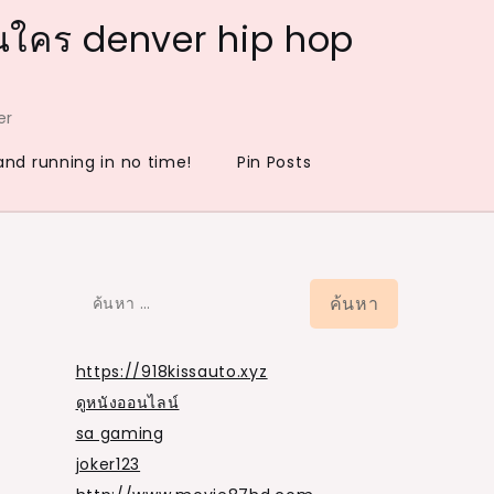
ือนใคร denver hip hop
er
and running in no time!
Pin Posts
ค้นหา
สำหรับ:
https://918kissauto.xyz
ดูหนังออนไลน์
sa gaming
joker123