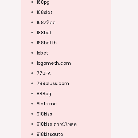
168pg
168slot
168สล็อต
188bet
188betth
1xbet
1xgameth.com
77UFA
789pluss.com
888pg
8lots.me
918kiss
918kiss ดาวน์โหลด
918kissauto