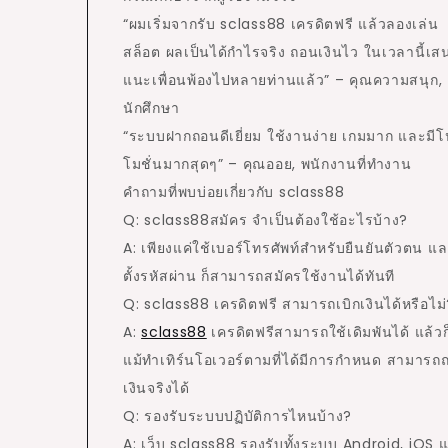
“ผมเริ่มจากรับ sclass88 เครดิตฟรี แล้วลองเล่น
สล็อต ผลเป็นได้กำไรจริง ถอนเงินไว ในเวลานี้เส
แนะเพื่อนพ้องไปหลายท่านแล้ว” – คุณความสนุก,
นักศึกษา
“ระบบฝากถอนดีเยี่ยม ใช้งานง่าย เกมมาก และมี
โมชั่นมากสุดๆ” – คุณออย, พนักงานที่ทำงาน
คำถามที่พบบ่อยเกี่ยวกับ sclass88
Q: sclass88สมัคร จำเป็นต้องใช้อะไรบ้าง?
A: เพียงแค่ใช้เบอร์โทรศัพท์สำหรับยืนยันตัวตน แ
ตั้งรหัสผ่าน ก็สามารถสมัครใช้งานได้ทันที
Q: sclass88 เครดิตฟรี สามารถเบิกเงินได้หรือไม่
A:
sclass88
เครดิตฟรีสามารถใช้เดิมพันได้ แล้วก
แม้ทำเทิร์นโอเวอร์ตามที่ได้มีการกำหนด สามารถ
เงินจริงได้
Q: รองรับระบบปฏิบัติการไหนบ้าง?
A: เว็บ sclass88 รองรับทั้งระบบ Android, iOS แ