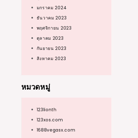
มกราคม 2024
ธันวาคม 2023
พฤศจิกายน 2023
ตุลาคม 2023
กันยายน 2023
สิงหาคม 2023
หมวดหมู่
123lionth
123xos.com
1688vegasx.com