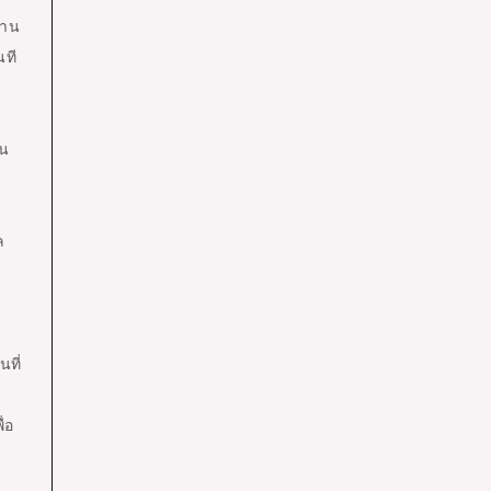
ฐาน
นที
อน
ล
ที่
่อ