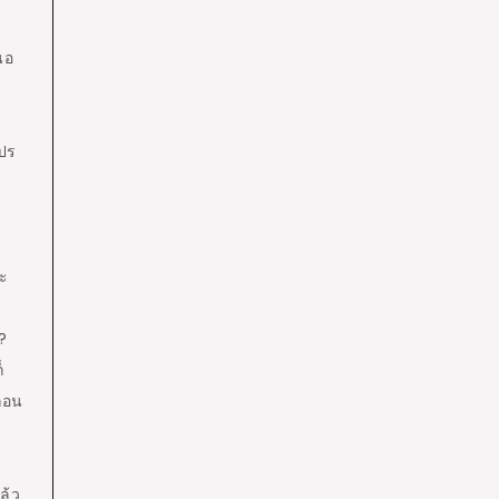
นอ
โปร
ละ
?
็
ถอน
ล้ว