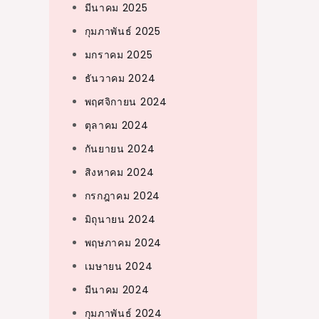
มีนาคม 2025
กุมภาพันธ์ 2025
มกราคม 2025
ธันวาคม 2024
พฤศจิกายน 2024
ตุลาคม 2024
กันยายน 2024
สิงหาคม 2024
กรกฎาคม 2024
มิถุนายน 2024
พฤษภาคม 2024
เมษายน 2024
มีนาคม 2024
กุมภาพันธ์ 2024