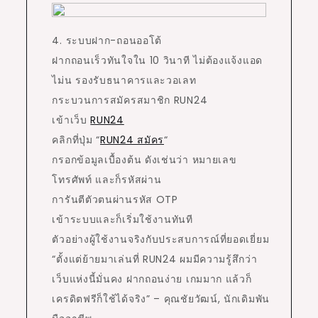
4. ระบบฝาก-ถอนออโต้
ฝากถอนเร็วทันใจใน 10 วินาที ไม่ต้องแจ้งแอด
ไม่น รองรับธนาคารและวอเลท
กระบวนการสมัครสมาชิก RUN24
เข้าเว็บ
RUN24
คลิกที่ปุ่ม “
RUN24 สมัคร
“
กรอกข้อมูลเบื้องต้น ดังเช่นว่า หมายเลข
โทรศัพท์ และก็รหัสผ่าน
การันตีตัวตนผ่านรหัส OTP
เข้าระบบและก็เริ่มใช้งานทันที
ตัวอย่างผู้ใช้งานจริงกับประสบการณ์ที่ยอดเยี่ยม
“ตั้งแต่ย้ายมาเล่นที่ RUN24 ผมมีความรู้สึกว่า
เว็บแห่งนี้มั่นคง ฝากถอนง่าย เกมมาก แล้วก็
เครดิตฟรีก็ใช้ได้จริง” – คุณชัยวัฒน์, นักเดิมพัน