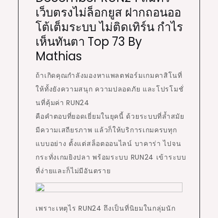
เว็บตรงไม่ล็อกยูส ฝากถอนออ
โต้เต็มระบบ ไม่ติดเทิร์น กำไร
เห็นทันตา Top 73 By
Mathias
ถ้าเกิดคุณกำลังมองหาแพลตฟอร์มเกมคาสิโนที่
ให้ทั้งยังความสนุก ความปลอดภัย และโปรโมชั่
นที่คุ้มค่า RUN24
คือคำตอบที่ยอดเยี่ยมในยุคนี้ ด้วยระบบที่ล้ำสมัย
มีความเสถียรภาพ แล้วก็ให้บริการเกมครบทุก
แบบอย่าง ตั้งแต่สล็อตออนไลน์ บาคาร่า ไปจน
กระทั่งเกมยิงปลา พร้อมระบบ RUN24 เข้าระบบ
ที่ง่ายและก็ไม่มีอันตราย
เพราะเหตุไร RUN24 ถึงเป็นที่นิยมในกลุ่มนัก