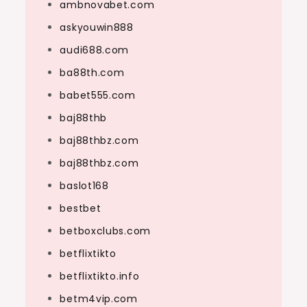
ambnovabet.com
askyouwin888
audi688.com
ba88th.com
babet555.com
baj88thb
baj88thbz.com
baj88thbz.com
baslot168
bestbet
betboxclubs.com
betflixtikto
betflixtikto.info
betm4vip.com