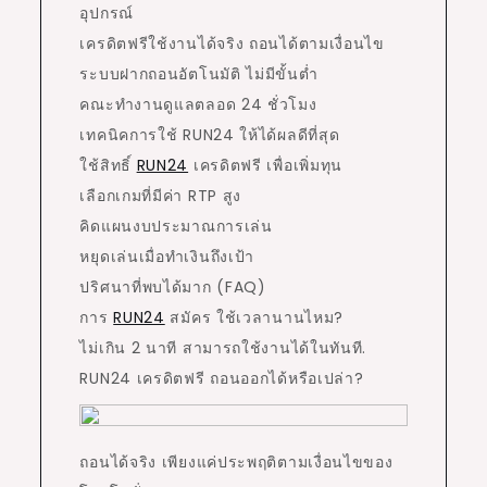
อุปกรณ์
เครดิตฟรีใช้งานได้จริง ถอนได้ตามเงื่อนไข
ระบบฝากถอนอัตโนมัติ ไม่มีขั้นต่ำ
คณะทำงานดูแลตลอด 24 ชั่วโมง
เทคนิคการใช้ RUN24 ให้ได้ผลดีที่สุด
ใช้สิทธิ์
RUN24
เครดิตฟรี เพื่อเพิ่มทุน
เลือกเกมที่มีค่า RTP สูง
คิดแผนงบประมาณการเล่น
หยุดเล่นเมื่อทำเงินถึงเป้า
ปริศนาที่พบได้มาก (FAQ)
การ
RUN24
สมัคร ใช้เวลานานไหม?
ไม่เกิน 2 นาที สามารถใช้งานได้ในทันที.
RUN24 เครดิตฟรี ถอนออกได้หรือเปล่า?
ถอนได้จริง เพียงแค่ประพฤติตามเงื่อนไขของ