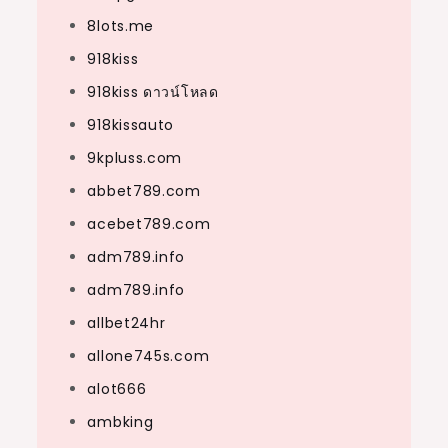
8lots.me
918kiss
918kiss ดาวน์โหลด
918kissauto
9kpluss.com
abbet789.com
acebet789.com
adm789.info
adm789.info
allbet24hr
allone745s.com
alot666
ambking