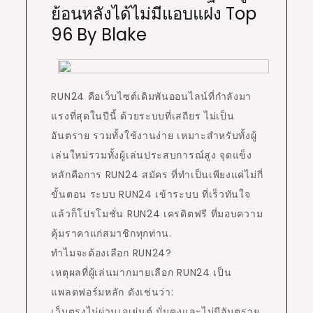
ย้อนหลังได้ไม่มีแอบแฝง Top
96 By Blake
RUN24 คือเว็บไซต์เดิมพันออนไลน์ที่กำลังมา
แรงที่สุดในปีนี้ ด้วยระบบที่เสถียร ไม่เป็น
อันตราย รวมทั้งใช้งานง่าย เหมาะสำหรับทั้งผู้
เล่นใหม่รวมทั้งผู้เล่นประสบการณ์สูง จุดแข็ง
หลักคือการ RUN24 สมัคร ที่ทำเป็นเพียงแค่ไม่กี่
ขั้นตอน ระบบ RUN24 เข้าระบบ ที่เร็วทันใจ
แล้วก็โปรโมชั่น RUN24 เครดิตฟรี ที่มอบความ
คุ้มราคาแก่สมาชิกทุกท่าน.
ทำไมจะต้องเลือก RUN24?
เหตุผลที่ผู้เล่นมากมายเลือก RUN24 เป็น
แพลตฟอร์มหลัก ดังเช่นว่า:
เว็บตรงไม่ผ่านเอเย่นต์ มั่นคงและไม่มีอันตราย