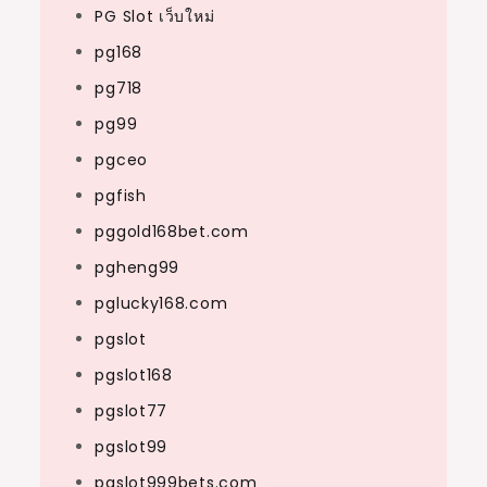
PG Slot เว็บใหม่
pg168
pg718
pg99
pgceo
pgfish
pggold168bet.com
pgheng99
pglucky168.com
pgslot
pgslot168
pgslot77
pgslot99
pgslot999bets.com