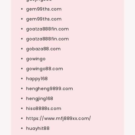
gem99ths.com
gem99ths.com
goatza888fin.com
goatza888fin.com
gobaza88.com
gowingo
gowingo88.com
happy168
hengheng9899.com
hengjing168
hiso8888s.com
https://www.mfj889xx.com/
huayhit88