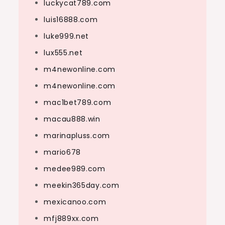
luckycat789.com
luis16888.com
luke999.net
lux555.net
m4newonline.com
m4newonline.com
mac1bet789.com
macau888.win
marinapluss.com
mario678
medee989.com
meekin365day.com
mexicanoo.com
mfj889xx.com