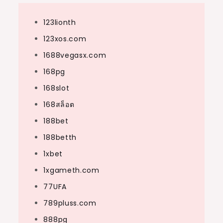
123lionth
123xos.com
1688vegasx.com
168pg
168slot
168สล็อต
188bet
188betth
1xbet
1xgameth.com
77UFA
789pluss.com
888pg