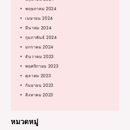
พฤษภาคม 2024
เมษายน 2024
มีนาคม 2024
กุมภาพันธ์ 2024
มกราคม 2024
ธันวาคม 2023
พฤศจิกายน 2023
ตุลาคม 2023
กันยายน 2023
สิงหาคม 2023
หมวดหมู่