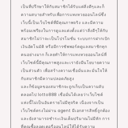
เป็นที่ปรึกษาให้กับสมาชิกได้รับแต่สิ่งดีๆและก็
ความสบายสำหรับเพื่อการแทงหวยออนไลน์ซึ่ง
เว็บนี้เป็นเว็บไซต์ที่มีคุณภาพจริง และมีความ
พร้อมเพรียงในการดูแลแต่งตั้งแต่ว่าสิ่งดีๆให้กับ
สมาชิกไม่ว่าจะเป็นโปรโมชั่น ระบบการฝากเบิก
เงินอัตโนมัติ หรือมีการซัพพอร์ตดูแลสมาชิกทุก
คนอย่างมาก ก็เลยทำให้การแทงหวยออนไลน์ที่
เว็บไซต์นี้มีคุณภาพสูงและเรายังมีนโยบายความ
เป็นส่วนตัว เพื่อสร้างความเชื่อมั่นและมั่นใจให้
กับสมาชิกมีความปลอดภัยสูง
และก็ข้อมูลของสมาชิกจะถูกเก็บเป็นความลับ
ตลอดไป lotto888 เชื่อมั่นได้เลยว่าเว็บไซต์
แห่งนี้ไม่เป็นอันตรายไม่มีทุจริต เนื่องจากเป็น
เว็บไซต์ตรงไม่ผ่าน agent มีเอกสารสิทธิ์ถูกต้อง
และยังสามารถชำระเงินเต็มปริมาณไม่มีหัก การ
ที่คุณซื้อลอตเตอรี่ออนไลน์ให้ได้รับความ