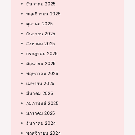
ธันวาคม 2025
พฤศจิกายน 2025
ตุลาคม 2025
กันยายน 2025
สิงหาคม 2025
กรกฎาคม 2025
มิถุนายน 2025
พฤษภาคม 2025
เมษายน 2025
มีนาคม 2025
กุมภาพันธ์ 2025
มกราคม 2025
ธันวาคม 2024
พฤศจิกายน 2024