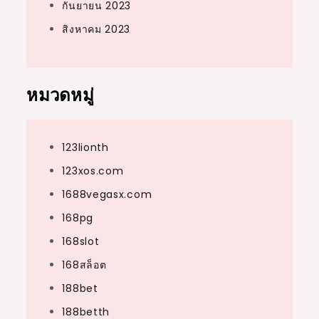
กันยายน 2023
สิงหาคม 2023
หมวดหมู่
123lionth
123xos.com
1688vegasx.com
168pg
168slot
168สล็อต
188bet
188betth