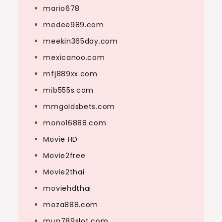
mario678
medee989.com
meekin365day.com
mexicanoo.com
mfj889xx.com
mib555s.com
mmgoldsbets.com
mono16888.com
Movie HD
Movie2free
Movie2thai
moviehdthai
moza888.com
mun789slot.com