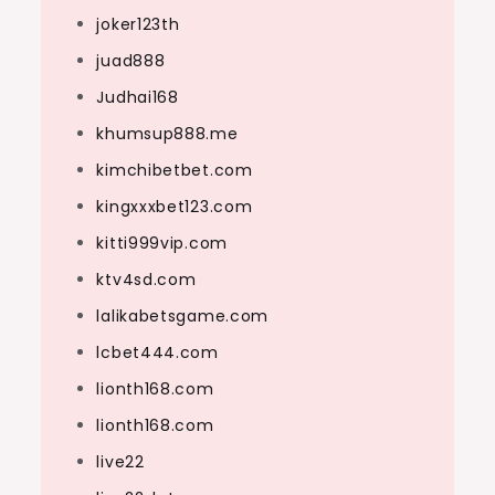
joker123th
juad888
Judhai168
khumsup888.me
kimchibetbet.com
kingxxxbet123.com
kitti999vip.com
ktv4sd.com
lalikabetsgame.com
lcbet444.com
lionth168.com
lionth168.com
live22