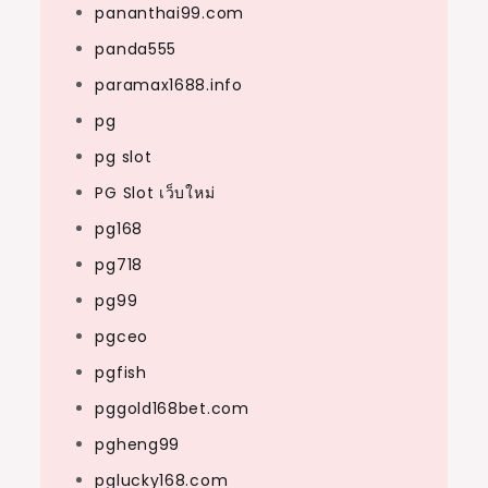
pananthai99.com
panda555
paramax1688.info
pg
pg slot
PG Slot เว็บใหม่
pg168
pg718
pg99
pgceo
pgfish
pggold168bet.com
pgheng99
pglucky168.com