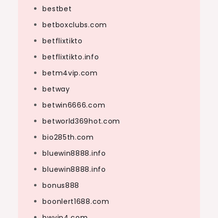
bestbet
betboxclubs.com
betflixtikto
betflixtikto.info
betm4vip.com
betway
betwin6666.com
betworld369hot.com
bio285th.com
bluewin8888.info
bluewin8888.info
bonus888
boonlert1688.com
bwvip4.com