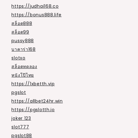
https://judhai168.co
https://bonus888.life
สล็อต888
สล็อต99
pussy888
บาคาร่า168
slotxo
สล็อตทดลอง
หนังโป๊ไทย
https://1xbetth.vip
pgslot
https://allbet24hr.win
https://pgslotth.io
joker 123
slot777
pgslot88