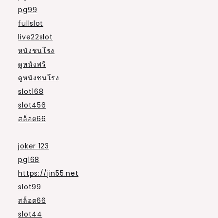
pg99
fullslot
live22slot
หนังชนโรง
ดูหนังฟรี
ดูหนังชนโรง
slot168
slot456
สล็อต66
joker 123
pg168
https://jin55.net
slot99
สล็อต66
slot44