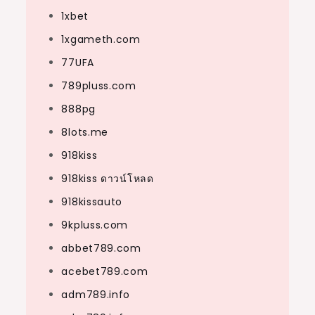
1xbet
1xgameth.com
77UFA
789pluss.com
888pg
8lots.me
918kiss
918kiss ดาวน์โหลด
918kissauto
9kpluss.com
abbet789.com
acebet789.com
adm789.info