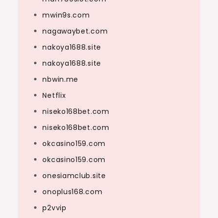
mwin9s.com
nagawaybet.com
nakoya1688.site
nakoya1688.site
nbwin.me
Netflix
niseko168bet.com
niseko168bet.com
okcasino159.com
okcasino159.com
onesiamclub.site
onoplus168.com
p2vvip