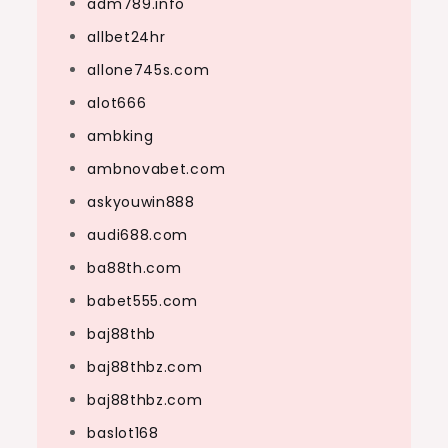
adm789.info
allbet24hr
allone745s.com
alot666
ambking
ambnovabet.com
askyouwin888
audi688.com
ba88th.com
babet555.com
baj88thb
baj88thbz.com
baj88thbz.com
baslot168