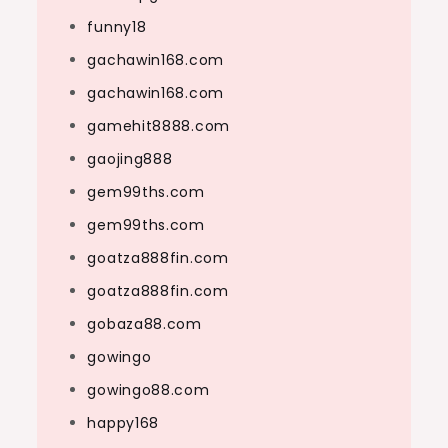
funny18
gachawin168.com
gachawin168.com
gamehit8888.com
gaojing888
gem99ths.com
gem99ths.com
goatza888fin.com
goatza888fin.com
gobaza88.com
gowingo
gowingo88.com
happy168