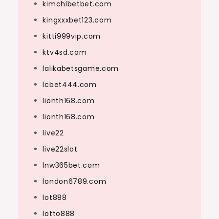
kimchibetbet.com
kingxxxbet123.com
kitti999vip.com
ktv4sd.com
lalikabetsgame.com
lcbet444.com
lionth168.com
lionth168.com
live22
live22slot
lnw365bet.com
london6789.com
lot888
lotto888