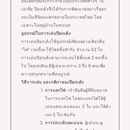
อินเดียก่อนจะกระจายไปยังประเทศต่างๆ ใน
เอเชีย ป๊อกเด้งจึงได้รับการพัฒนาต่อมาเรื่อยๆ
จนเป็นที่นิยมแพร่หลายในประเทศไทย โดย
เฉพาะในหมู่บ้านในชนบท
อุปกรณ์ในการเล่นป๊อกเด้ง
การเล่นป๊อกเด้งใช้อุปกรณ์เพียงอย่างเดียวคือ
“ไพ่” เกมนี้จะใช้ไพ่หนึ่งสำรับ จำนวน 52 ใบ
การเล่นป๊อกเด้งสามารถเล่นได้ตั้งแต่ 2 คนขึ้น
ไป โดยปกติจะมีผู้เล่นระหว่าง 3 ถึง 9 คนเพื่อ
ความสนุกสนานที่สมบูรณ์
วิธีการเล่น และกติกาของป๊อกเด้ง
การแจกไพ่
: เจ้ามือคือผู้ที่มีบทบาท
ในการแจกไพ่ โดยจะแจกไพ่ให้ผู้
เล่นแต่ละคนคนละ 2 ใบ และให้ตัว
เอง 2 ใบเช่นกัน
การประเมินคะแนน
: ผู้เล่นจะดู