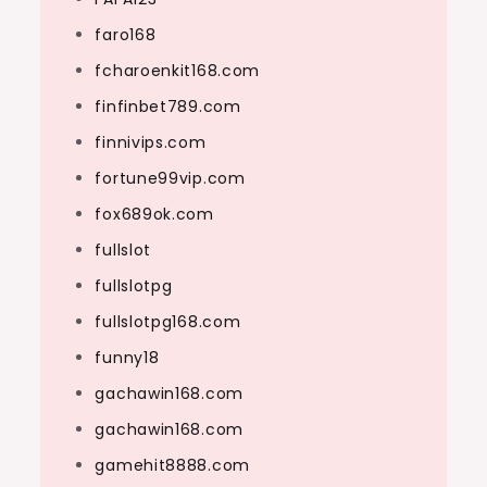
faro168
fcharoenkit168.com
finfinbet789.com
finnivips.com
fortune99vip.com
fox689ok.com
fullslot
fullslotpg
fullslotpg168.com
funny18
gachawin168.com
gachawin168.com
gamehit8888.com