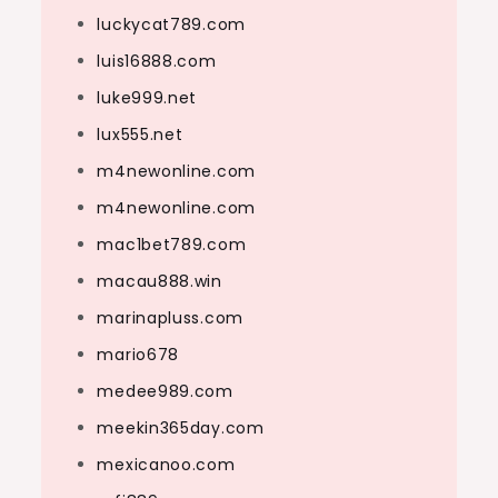
luckycat789.com
luis16888.com
luke999.net
lux555.net
m4newonline.com
m4newonline.com
mac1bet789.com
macau888.win
marinapluss.com
mario678
medee989.com
meekin365day.com
mexicanoo.com