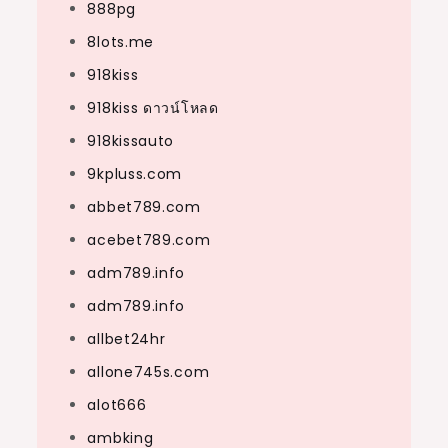
888pg
8lots.me
918kiss
918kiss ดาวน์โหลด
918kissauto
9kpluss.com
abbet789.com
acebet789.com
adm789.info
adm789.info
allbet24hr
allone745s.com
alot666
ambking