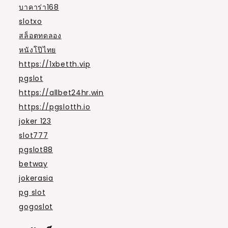
บาคาร่า168
slotxo
สล็อตทดลอง
หนังโป๊ไทย
https://1xbetth.vip
pgslot
https://allbet24hr.win
https://pgslotth.io
joker 123
slot777
pgslot88
betway
jokerasia
pg slot
gogoslot