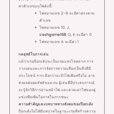
ค่าตัวเลขบนไพ่ดังนี้:
ไพ่หมายเลข 2-9 จะมีค่าตรงตาม
ตัวเลข
ไพ่หมายเลข 10, J,
cashgame168
Q, K จะมีค่า 0
ไพ่หมายเลข A จะมีค่า 1
กลยุทธ์ในการเล่น
แม้ว่าเกมป๊อกเด้งจะเป็นเกมแห่งโชคลาภ การ
วางแผนและการจัดการความเสี่ยงเป็นสิ่งที่มี
ประโยชน์ การเลือกว่าจะจั่วไพ่เพิ่มหรือไม่ อาจ
ส่งผลต่อผลลัพธ์ของเกม ผู้เล่นที่มีประสบการณ์
จะรู้จักวิธีการอ่านหน้าไพ่ และคาดเดาไพ่ของคู่
แข่งเพื่อเพิ่มโอกาสในการชนะ
ความสำคัญและบทบาททางสังคมของป๊อกเด้ง
ป๊อกเด้งไม่ได้มีบทบาทในฐานะเกมที่สร้างความ