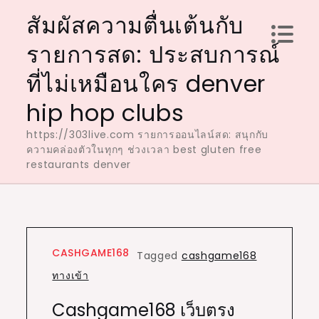
Skip
สัมผัสความตื่นเต้นกับ
to
รายการสด: ประสบการณ์
content
ที่ไม่เหมือนใคร denver
hip hop clubs
https://303live.com รายการออนไลน์สด: สนุกกับ
ความคล่องตัวในทุกๆ ช่วงเวลา best gluten free
restaurants denver
CASHGAME168
Tagged
cashgame168
ทางเข้า
Cashgame168 เว็บตรง