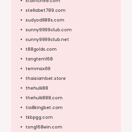
starrich99.com
stellabet789.com
sudyod888s.com
sunny9999club.com
sunny9999club.net
t88golds.com
tangtem168
temmax69
thaisiambet.store
thehulk88
thehulk888.com
tia8kingbet.com
tkbpgg.com
tong168win.com