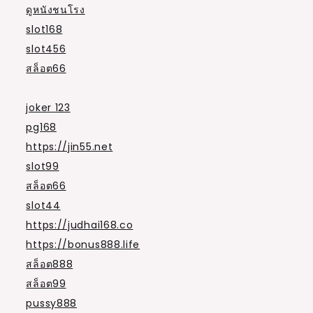
ดูหนังชนโรง
slot168
slot456
สล็อต66
joker 123
pg168
https://jin55.net
slot99
สล็อต66
slot44
https://judhai168.co
https://bonus888.life
สล็อต888
สล็อต99
pussy888