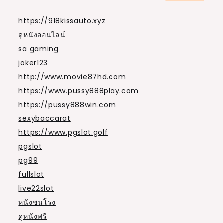
https://918kissauto.xyz
ดูหนังออนไลน์
sa gaming
joker123
http://www.movie87hd.com
https://www.pussy888play.com
https://pussy888win.com
sexybaccarat
https://www.pgslot.golf
pgslot
pg99
fullslot
live22slot
หนังชนโรง
ดูหนังฟรี