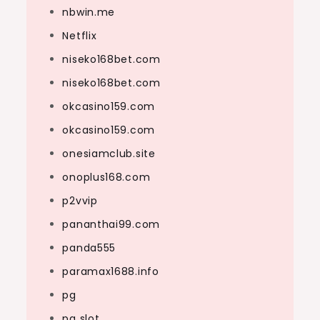
nbwin.me
Netflix
niseko168bet.com
niseko168bet.com
okcasino159.com
okcasino159.com
onesiamclub.site
onoplus168.com
p2vvip
pananthai99.com
panda555
paramax1688.info
pg
pg slot