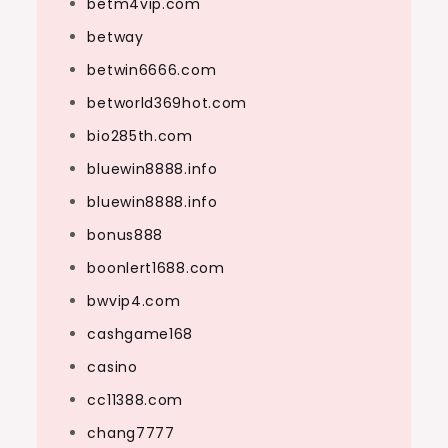
betm4vip.com
betway
betwin6666.com
betworld369hot.com
bio285th.com
bluewin8888.info
bluewin8888.info
bonus888
boonlert1688.com
bwvip4.com
cashgame168
casino
cc11388.com
chang7777