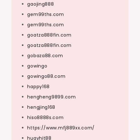
gaojing888
gem99ths.com
gem99ths.com
goatza888fin.com
goatza888fin.com
gobaza88.com
gowingo
gowingo88.com
happy168
hengheng9899.com
hengjing168
hiso8888s.com
https://www.mfj889xx.com/
huayhit88