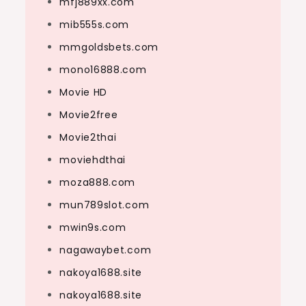
mfj889xx.com
mib555s.com
mmgoldsbets.com
mono16888.com
Movie HD
Movie2free
Movie2thai
moviehdthai
moza888.com
mun789slot.com
mwin9s.com
nagawaybet.com
nakoya1688.site
nakoya1688.site