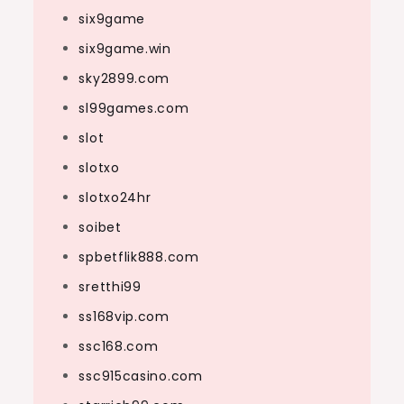
six9game
six9game.win
sky2899.com
sl99games.com
slot
slotxo
slotxo24hr
soibet
spbetflik888.com
sretthi99
ss168vip.com
ssc168.com
ssc915casino.com