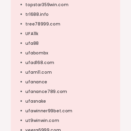
topstar359win.com
tr1688.info
tree78999.com
UFA11k
ufa88
ufabombx
ufad168.com
ufam11.com
ufanance
ufanance789.com
ufasnake
ufawinner99bet.com
ut9winwin.com
veera6999.com