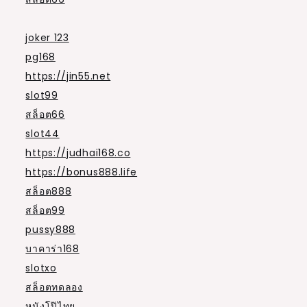
joker 123
pg168
https://jin55.net
slot99
สล็อต66
slot44
https://judhai168.co
https://bonus888.life
สล็อต888
สล็อต99
pussy888
บาคาร่า168
slotxo
สล็อตทดลอง
หนังโป๊ไทย