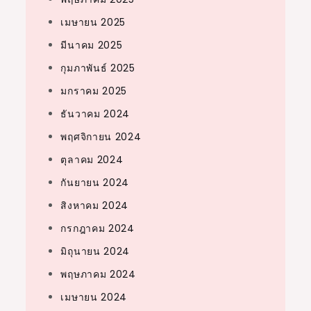
เมษายน 2025
มีนาคม 2025
กุมภาพันธ์ 2025
มกราคม 2025
ธันวาคม 2024
พฤศจิกายน 2024
ตุลาคม 2024
กันยายน 2024
สิงหาคม 2024
กรกฎาคม 2024
มิถุนายน 2024
พฤษภาคม 2024
เมษายน 2024