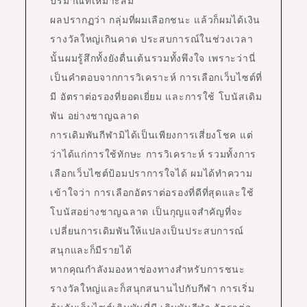
ปริมาณที่เหมาะสม
ผลปรากฏว่า กลุ่มที่ผมเลือกชนะ แล้วก็ผมได้เงิน
รางวัลใหญ่เกินคาด ประสบการณ์ในช่วงเวลา
นั้นผมรู้สึกทั้งยังตื่นเต้นรวมทั้งพึงใจ เพราะว่านี่
เป็นคำตอบจากการวิเคราะห์ การเลือกเว็บไซต์ที่
มี อัตราต่อรองที่ยอดเยี่ยม และการใช้ โบนัสเดิม
พัน อย่างชาญฉลาด
การเดิมพันกีฬามิได้เป็นเพียงการเสี่ยงโชค แต่
ว่าได้แก่การใช้ทักษะ การวิเคราะห์ รวมทั้งการ
เลือกเว็บไซต์ป้อมปราการใจได้ ผมได้ทำความ
เข้าใจว่า การเลือกอัตราต่อรองที่ดีที่สุดและใช้
โบนัสอย่างชาญฉลาด เป็นกุญแจสำคัญที่จะ
เปลี่ยนการเดิมพันให้แปลงเป็นประสบการณ์
สนุกและก็มีรายได้
หากคุณกำลังมองหาช่องทางสำหรับการชนะ
รางวัลใหญ่และก็สนุกสนานไปกับกีฬา การเริ่ม