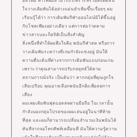
ยลไทม์ ทำให้ผมสามารถวิเคราะห์รวมทั้งตัดสิน
ใจวางเดิมพันได้อย่างแม่นยำเพิ่มขึ้นเรื่อยๆ ผม
เรียนรู้ได้ว่า การเดิมพันกีฬาออนไลน์มิได้ขึ้นอยู่
กับโชคเพียงอย่างเดียว แต่การต่อว่าดตาม
ข่าวสารและก็สถิติเป็นสิ่งสำคัญ
สิ่งหนึ่งที่ทำให้ผมพึงใจคือ พนันกีฬาสด หรือการ
วางเดิมพันระหว่างที่เกมกำลังแข่งอยู่ มันให้
ความตื่นเต้นที่ต่างจากการเดิมพันแบบก่อนเกม
เพราะว่าคุณสามารถปรับกลยุทธ์ได้ตาม
สถานการณ์จริง เป็นต้นว่า หากกลุ่มที่คุณถูกใจ
เสียเปรียบ คุณอาจเลือกพนันอีกฝั่งเพื่อลดการ
เสี่ยง
ผมเคยเดิมพันฟุตบอลสดผ่านมือถือ ในเวลานั้น
กำลังมองกลุ่มโปรดของผมเล่นอยู่ในนาทีท้าย
ที่สุด และผมก็สามารถเปลี่ยนจำนวนเงินพนันได้
ทันทีจากจอโทรศัพท์เคลื่อนที่ มันให้ความรู้ความ