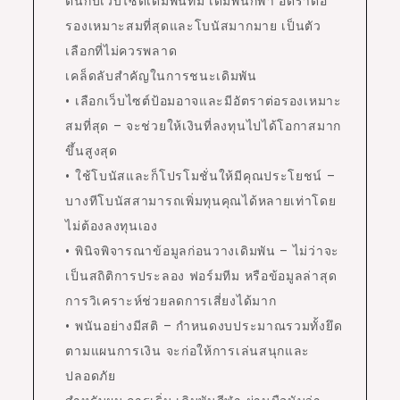
ต้นกับเว็บไซต์เดิมพันที่มี เดิมพันกีฬา อัตราต่อ
รองเหมาะสมที่สุดและโบนัสมากมาย เป็นตัว
เลือกที่ไม่ควรพลาด
เคล็ดลับสำคัญในการชนะเดิมพัน
• เลือกเว็บไซต์ป้อมอาจและมีอัตราต่อรองเหมาะ
สมที่สุด – จะช่วยให้เงินที่ลงทุนไปได้โอกาสมาก
ขึ้นสูงสุด
• ใช้โบนัสและก็โปรโมชั่นให้มีคุณประโยชน์ –
บางทีโบนัสสามารถเพิ่มทุนคุณได้หลายเท่าโดย
ไม่ต้องลงทุนเอง
• พินิจพิจารณาข้อมูลก่อนวางเดิมพัน – ไม่ว่าจะ
เป็นสถิติการประลอง ฟอร์มทีม หรือข้อมูลล่าสุด
การวิเคราะห์ช่วยลดการเสี่ยงได้มาก
• พนันอย่างมีสติ – กำหนดงบประมาณรวมทั้งยึด
ตามแผนการเงิน จะก่อให้การเล่นสนุกและ
ปลอดภัย