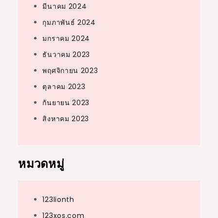
มีนาคม 2024
กุมภาพันธ์ 2024
มกราคม 2024
ธันวาคม 2023
พฤศจิกายน 2023
ตุลาคม 2023
กันยายน 2023
สิงหาคม 2023
หมวดหมู่
123lionth
123xos.com