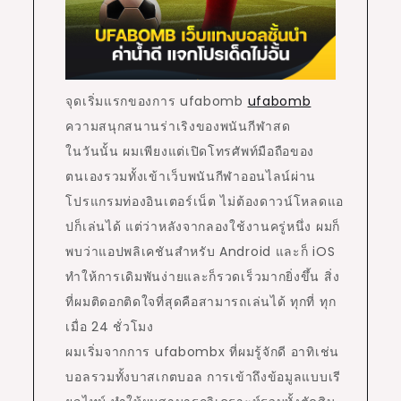
จุดเริ่มแรกของการ ufabomb
ufabomb
ความสนุกสนานร่าเริงของพนันกีฬาสด
ในวันนั้น ผมเพียงแต่เปิดโทรศัพท์มือถือของ
ตนเองรวมทั้งเข้าเว็บพนันกีฬาออนไลน์ผ่าน
โปรแกรมท่องอินเตอร์เน็ต ไม่ต้องดาวน์โหลดแอ
ปก็เล่นได้ แต่ว่าหลังจากลองใช้งานครู่หนึ่ง ผมก็
พบว่าแอปพลิเคชันสำหรับ Android และก็ iOS
ทำให้การเดิมพันง่ายและก็รวดเร็วมากยิ่งขึ้น สิ่ง
ที่ผมติดอกติดใจที่สุดคือสามารถเล่นได้ ทุกที่ ทุก
เมื่อ 24 ชั่วโมง
ผมเริ่มจากการ ufabombx ที่ผมรู้จักดี อาทิเช่น
บอลรวมทั้งบาสเกตบอล การเข้าถึงข้อมูลแบบเรี