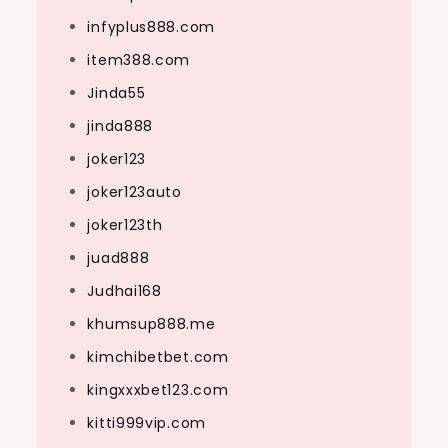
infyplus888.com
item388.com
Jinda55
jinda888
joker123
joker123auto
joker123th
juad888
Judhai168
khumsup888.me
kimchibetbet.com
kingxxxbet123.com
kitti999vip.com