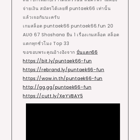
จ่ายเงิน สมัครได้เลยที่ puntaek66 เท่านั้น
แล้วเจอกันนะครับ
เกมสล็อต puntaek66 puntaek66.fun 20
AUG 67 Shoshana ยืน 1 เรื่องเกมสล็อต สล็อต
แตกทุกชั่วโมง Top 33
ขอขอบพระคุณอ้างอิงจาก
ปั่นแตก66
https://bit.ly/puntaek66-fun
https://rebrand.ly/puntaek66-fun
https://wow.in.th/puntaek66-fun
http://gg.gg/puntaek66-fun
https://cutt.ly/XeYVBAY5