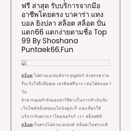
ฟรี ล่าสุด รับบริการจากมือ
อาชีพโดยตรง บาคาร่า แทง
บอล ยิงปลา สล็อต สล็อต ปั่น
แตก66 แตกง่ายตามชื่อ Top
99 By Shoshana
Puntaek66.fun
สล็อต
ไม่ผ่านเอเย่นต์จาก pgslot ส่งตรงความ
รื่นเริงใจถึงมือคุณ เครดิตฟรีมาก เล่นได้ตลอด 1
วัน
ถ้าหากคุณกำลังมองหาวิถีทางในการทำเงินกับ
เว็บไซต์สล็อตออนไลน์อยู่ล่ะก็ ลองเลือกใช้
บริการกับพวกเราไหมขอรับ? เรา สล็อต66
สล็อต
เว็บตรงไม่ผ่านเอเย่นต์ สล็อตเว็บตรงแท้