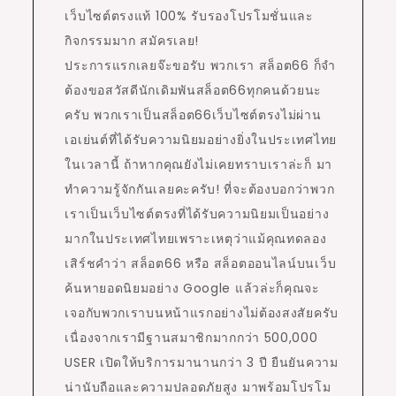
เว็บไซต์ตรงแท้ 100% รับรองโปรโมชั่นและ
กิจกรรมมาก สมัครเลย!
ประการแรกเลยจ๊ะขอรับ พวกเรา สล็อต66 ก็จำ
ต้องขอสวัสดีนักเดิมพันสล็อต66ทุกคนด้วยนะ
ครับ พวกเราเป็นสล็อต66เว็บไซต์ตรงไม่ผ่าน
เอเย่นต์ที่ได้รับความนิยมอย่างยิ่งในประเทศไทย
ในเวลานี้ ถ้าหากคุณยังไม่เคยทราบเราล่ะก็ มา
ทำความรู้จักกันเลยคะครับ! ที่จะต้องบอกว่าพวก
เราเป็นเว็บไซต์ตรงที่ได้รับความนิยมเป็นอย่าง
มากในประเทศไทยเพราะเหตุว่าแม้คุณทดลอง
เสิร์ชคำว่า สล็อต66 หรือ สล็อตออนไลน์บนเว็บ
ค้นหายอดนิยมอย่าง Google แล้วล่ะก็คุณจะ
เจอกับพวกเราบนหน้าแรกอย่างไม่ต้องสงสัยครับ
เนื่องจากเรามีฐานสมาชิกมากกว่า 500,000
USER เปิดให้บริการมานานกว่า 3 ปี ยืนยันความ
น่านับถือและความปลอดภัยสูง มาพร้อมโปรโม