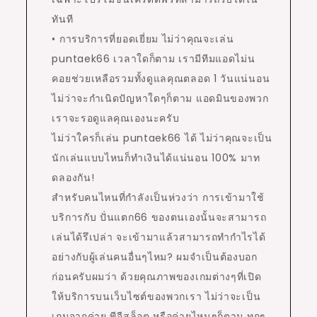
ทันที
• การบริการที่ยอดเยี่ยม ไม่ว่าคุณจะเล่น
puntaek66 เวลาใดก็ตาม เรามีทีมแอดไม่น
คอยช่วยเหลือรวมทั้งดูแลคุณตลอด 1 วันแน่นอน
ไม่ว่าจะกำเนิดปัญหาใดๆก็ตาม แอดมินของพวก
เราจะรอดูแลคุณเองนะครับ
ไม่ว่าใครก็เล่น puntaek66 ได้ ไม่ว่าคุณจะเป็น
นักเล่นแบบไหนก็ทำเงินได้แน่นอน 100% มาท
ดลองกัน!
สำหรับคนไหนที่กำลังเป็นห่วงว่า การเข้ามาใช้
บริการกับ ปั่นแตก66 ของตนเองนั้นจะสามารถ
เล่นได้รึเปล่า จะเข้ามาแล้วสามารถทำกำไรได้
อย่างกับผู้เล่นคนอื่นๆไหม? ผมจำเป็นต้องบอก
ก่อนครับผมว่า ด้วยคุณภาพของเกมต่างๆที่เปิด
ให้บริการบนเว็บไซต์ของพวกเรา ไม่ว่าจะเป็น
เกมจากค่าย พีจีสล็อต หรือค่ายไหนๆก็ตาม ทุกๆ