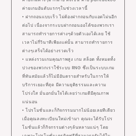
ค่ายเกมอันดับแรกๆในช่วงเวลานี้
• ฝากถอนแบบเร็ว ไม่ต้องฝากถอนกับแอดไม่นอีก
ต่อไป เนื่องจากระบบฝากถอนออโต้ของพวกเรา
สามารถทำรายการต่างๆด้วยตัวเองได้เลย ใช้
เวลาไม่กี่วินาทีเพียงแค่นั้น สามารถทำรายการ
ต่างๆเสร็จได้อย่างรวดเร็ว
• แหล่งรวมเกมคุณภาพสูง เกม สล็อต ทั้งหมดทั้ง
ปวงของพวกเราใช้ระบบ RNG ซึ่งเป็นระบบเกม
ที่ทันสมัยแล้วก็ไม่มีอันตรายสำหรับในการให้
บริการเยอะที่สุด มีความยุติธรรมและความ
โปร่งใส มั่นอกมั่นใจได้เลยว่าเกมดีมีคุณภาพ
แน่นอน
• โปรโมชั่นและก็กิจกรรมมากไม่น้อยเลยทีเดียว
เมื่อคุณลงทะเบียนใหม่เข้ามา คุณจะได้รับโปร
โมชั่นแล้วก็กิจกรรมต่างๆล้นหลามแน่ๆ โดย
เฉพาะโปรโมชั่นเครดิตฟรีที่สามารถรับได้ใน