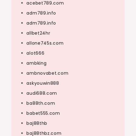
acebet789.com
adm789.info
adm789.info
allbet24hr
allone745s.com
alot666
ambking
ambnovabet.com
askyouwin888
audi688.com
ba88th.com
babet555.com
baj88thb
baj88thbz.com