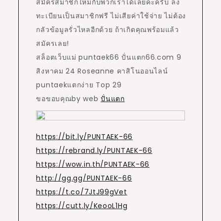
สมัครสมาชิกใหม่กับพวกเราได้เลยคะครับ ลง
ทะเบียนเป็นสมาชิกฟรี ไม่เสียค่าใช้จ่าย ไม่ต้อง
กลัวข้อมูลรั่วไหลอีกด้วย ถ้าเกิดคุณพร้อมแล้ว
สมัครเลย!
สล็อตเว็บแม่ puntaek66 ปั่นแตก66.com 9
สิงหาคม 24 Roseanne คาสิโนออนไลน์
puntaekแตกง่าย Top 29
ขอขอบคุณby web
ปั่นแตก
https://bit.ly/PUNTAEK-66
https://rebrand.ly/PUNTAEK-66
https://wow.in.th/PUNTAEK-66
http://gg.gg/PUNTAEK-66
https://t.co/7JtJ99gVet
https://cutt.ly/KeooL1Hg
…