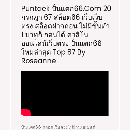
Puntaek ปั่นแตก66.com 20
กรกฎา 67 สล็อต66 เว็บเว็บ
ตรง สล็อตฝากถอน ไม่มีขั้นต่ำ
1 บาทก็ ถอนได้ คาสิโน
ออนไลน์เว็บตรง ปั่นแตก66
ใหม่ล่าสุด Top 87 By
Roseanne
ปั่นแตก66 สล็อตเว็บตรงไม่ผ่านเอเย่นต์