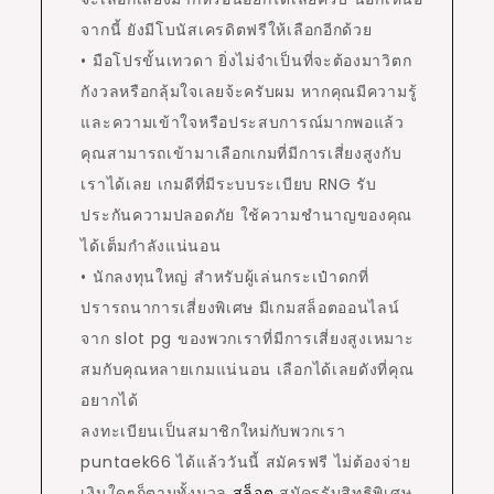
จากนี้ ยังมีโบนัสเครดิตฟรีให้เลือกอีกด้วย
• มือโปรขั้นเทวดา ยิ่งไม่จำเป็นที่จะต้องมาวิตก
กังวลหรือกลุ้มใจเลยจ้ะครับผม หากคุณมีความรู้
และความเข้าใจหรือประสบการณ์มากพอแล้ว
คุณสามารถเข้ามาเลือกเกมที่มีการเสี่ยงสูงกับ
เราได้เลย เกมดีที่มีระบบระเบียบ RNG รับ
ประกันความปลอดภัย ใช้ความชำนาญของคุณ
ได้เต็มกำลังแน่นอน
• นักลงทุนใหญ่ สำหรับผู้เล่นกระเป๋าดกที่
ปรารถนาการเสี่ยงพิเศษ มีเกมสล็อตออนไลน์
จาก slot pg ของพวกเราที่มีการเสี่ยงสูงเหมาะ
สมกับคุณหลายเกมแน่นอน เลือกได้เลยดังที่คุณ
อยากได้
ลงทะเบียนเป็นสมาชิกใหม่กับพวกเรา
puntaek66 ได้แล้ววันนี้ สมัครฟรี ไม่ต้องจ่าย
เงินใดๆก็ตามทั้งมวล
สล็อต
สมัครรับสิทธิพิเศษ