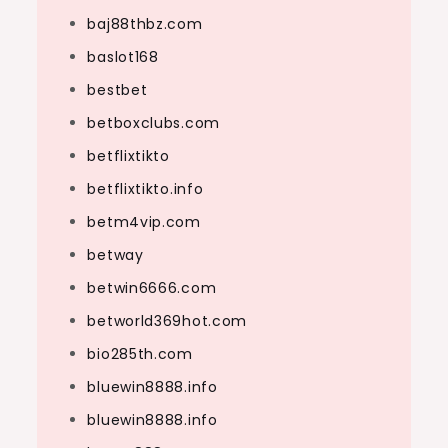
baj88thbz.com
baslot168
bestbet
betboxclubs.com
betflixtikto
betflixtikto.info
betm4vip.com
betway
betwin6666.com
betworld369hot.com
bio285th.com
bluewin8888.info
bluewin8888.info