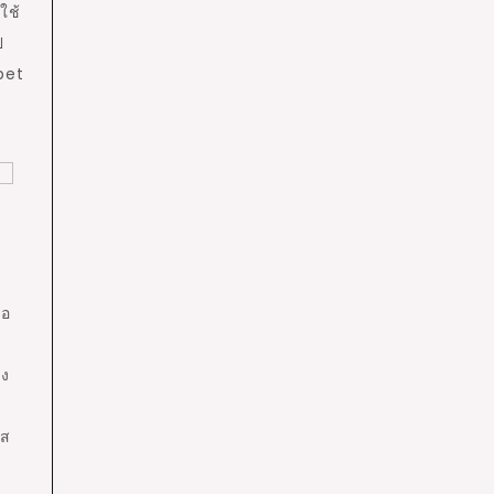
ใช้
ป
pet
ือ
ลง
ใส