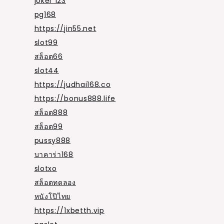
joker 123
pg168
https://jin55.net
slot99
สล็อต66
slot44
https://judhai168.co
https://bonus888.life
สล็อต888
สล็อต99
pussy888
บาคาร่า168
slotxo
สล็อตทดลอง
หนังโป๊ไทย
https://1xbetth.vip