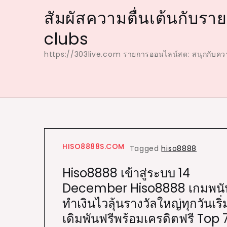
Skip
สัมผัสความตื่นเต้นกับร
to
clubs
content
https://303live.com รายการออนไลน์สด: สนุกกับควา
HISO8888S.COM
Tagged
hiso8888
Hiso8888 เข้าสู่ระบบ 14
December Hiso8888 เกมพนั
ทำเงินไวลุ้นรางวัลใหญ่ทุกวันเริ่
เดิมพันฟรีพร้อมเครดิตฟรี Top 