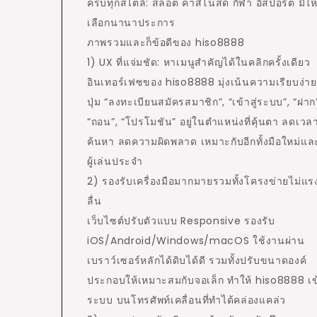
ครบทุกสไตล์: สล็อต คาสิโนสด กีฬา อีสปอร์ต มีให
เลือกนานาประการ
ภาพรวมและก็ข้อดีของ hiso8888
1) UX ที่แจ่มชัด: หาเมนูสำคัญได้ในคลิกครั้งเดียว
อินเทอร์เฟซของ hiso8888 มุ่งเน้นความเรียบง่าย
ปุ่ม “ลงทะเบียนสมัครสมาชิก”, “เข้าสู่ระบบ”, “ฝาก
“ถอน”, “โปรโมชัน” อยู่ในตำแหน่งที่คุ้นตา ลดเวล
ค้นหา ลดความผิดพลาด เหมาะกับอีกทั้งมือใหม่และ
ผู้เล่นประจำ
2) รองรับเครื่องมือมากมายรวมทั้งโครงข่ายไม่แรง
ลื่น
เว็บไซต์ปรับตัวแบบ Responsive รองรับ
iOS/Android/Windows/macOS ใช้งานผ่าน
เบราว์เซอร์หลักได้ดิบได้ดี รวมทั้งปรับขนาดองค์
ประกอบให้เหมาะสมกับจอเล็ก ทำให้ hiso8888 เข
ระบบ บนโทรศัพท์เคลื่อนที่ทำได้คล่องแคล่ว