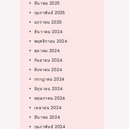
มีนาคม 2025
กุมภาพันธ์ 2025
มกราคม 2025
ธันวาคม 2024
พฤศจิกายน 2024
ตุลาคม 2024
กันยายน 2024
สิงหาคม 2024
กรกฎาคม 2024
มิถุนายน 2024
พฤษภาคม 2024
เมษายน 2024
มีนาคม 2024
กุมภาพันธ์ 2024