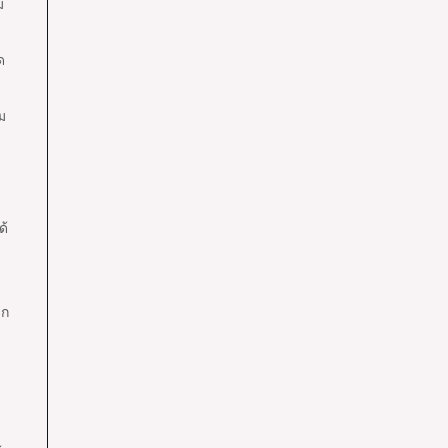
ม
ด
ม
ด้
ีก