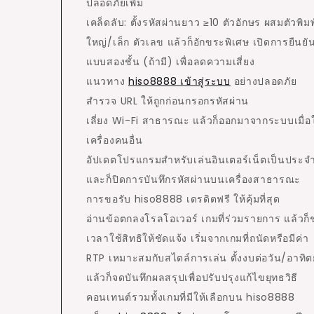
ปลอดภัยเพิ่ม
เคล็ดลับ: ตั้งรหัสผ่านยาว ≥10 ตัวอักษร ผสมตัวพิมพ
ใหญ่/เล็ก ตัวเลข แล้วก็อักขระพิเศษ เปิดการยืนยั
แบบสองชั้น (ถ้ามี) เพื่อลดความเสี่ยง
แนวทาง
hiso8888 เข้าสู่ระบบ
อย่างปลอดภัย
สำรวจ URL ให้ถูกก่อนกรอกรหัสผ่าน
เลี่ยง Wi-Fi สาธารณะ แล้วก็ออกมาจากระบบเมื่อใ
เครื่องคนอื่น
อัปเดตโปรแกรมสำหรับเล่นอินเตอร์เน็ตเป็นประจ
และก็ปิดการบันทึกรหัสผ่านบนเครื่องสาธารณะ
การขอรับ hiso8888 เดรดิตฟรี ให้คุ้มที่สุด
อ่านข้อตกลงโรลโอเวอร์ เกมที่ร่วมรายการ แล้วก็ช
เวลาใช้สิทธิให้ชัดแจ้ง เริ่มจากเกมที่ถนัดหรือมีค่า
RTP เหมาะสมกับสไตล์การเล่น ตั้งงบต่อวัน/อาทิตย
แล้วก็จดบันทึกผลสรุปเพื่อปรับปรุงแก้ไขยุทธวิธี
คอนเทนต์รวมทั้งเกมที่มีให้เลือกบน hiso8888