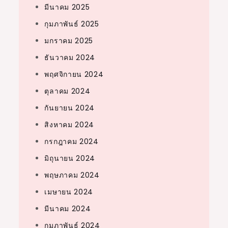
มีนาคม 2025
กุมภาพันธ์ 2025
มกราคม 2025
ธันวาคม 2024
พฤศจิกายน 2024
ตุลาคม 2024
กันยายน 2024
สิงหาคม 2024
กรกฎาคม 2024
มิถุนายน 2024
พฤษภาคม 2024
เมษายน 2024
มีนาคม 2024
กุมภาพันธ์ 2024