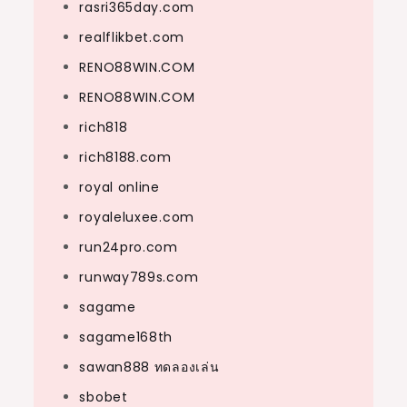
rasri365day.com
realflikbet.com
RENO88WIN.COM
RENO88WIN.COM
rich818
rich8188.com
royal online
royaleluxee.com
run24pro.com
runway789s.com
sagame
sagame168th
sawan888 ทดลองเล่น
sbobet