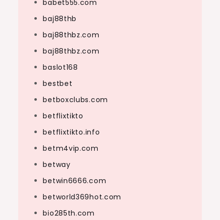
babet555.com
baj88thb
baj88thbz.com
baj88thbz.com
baslot168
bestbet
betboxclubs.com
betflixtikto
betflixtikto.info
betm4vip.com
betway
betwin6666.com
betworld369hot.com
bio285th.com