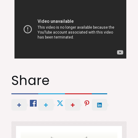
Share