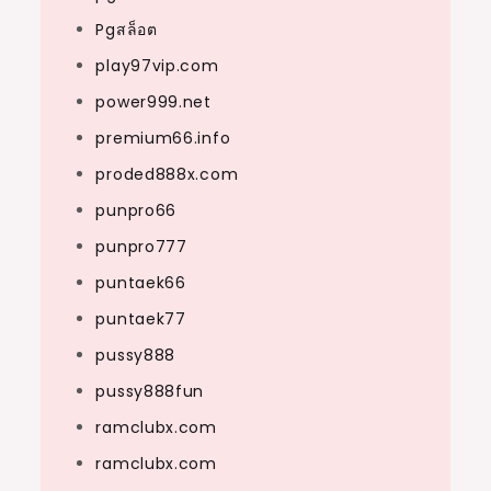
Pgสล็อต
play97vip.com
power999.net
premium66.info
proded888x.com
punpro66
punpro777
puntaek66
puntaek77
pussy888
pussy888fun
ramclubx.com
ramclubx.com