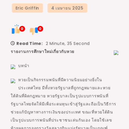
0
0
Read Time:
2 Minute, 35 Second
รายงานการศึกษาใหม่เกี่ยวกับหวย
บทนำ
หวยเป็นกิจกรรมพนันที่มีความนิยมอย่างยิ่งใน
ประเทศไทย มีทั้งหวยรัฐบาลที่ถูกกฎหมายและหวย
ใต้ดินที่ผิดกฎหมาย หวยรัฐบาลเป็นรูปแบบการพนันที่
รัฐบาลไทยจัดให้มีเพื่อระดมทุนเข้าสู่รัฐและถือเป็นวิธีการ
ช่วยแก้ปัญหาทางการเงินของประเทศ ขณะที่หวยใต้ดิน
เป็นรูปแบบการพนันที่ประชาชนเล่นกันเอง โดยใช้เลข
ท้ายผลการออกรางวัลสลากกินแบ่งรัฐบาลเป็นเกณฑ์