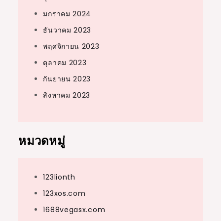
มกราคม 2024
ธันวาคม 2023
พฤศจิกายน 2023
ตุลาคม 2023
กันยายน 2023
สิงหาคม 2023
หมวดหมู่
123lionth
123xos.com
1688vegasx.com