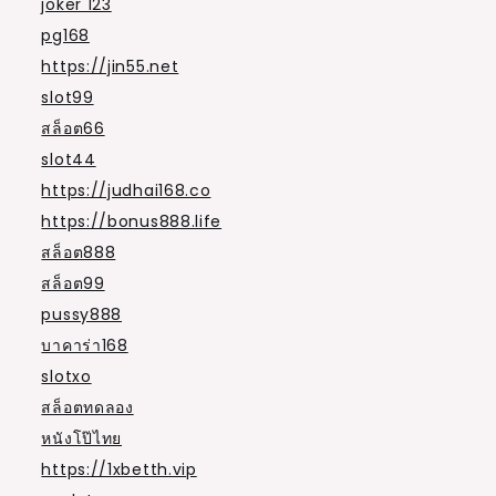
joker 123
pg168
https://jin55.net
slot99
สล็อต66
slot44
https://judhai168.co
https://bonus888.life
สล็อต888
สล็อต99
pussy888
บาคาร่า168
slotxo
สล็อตทดลอง
หนังโป๊ไทย
https://1xbetth.vip