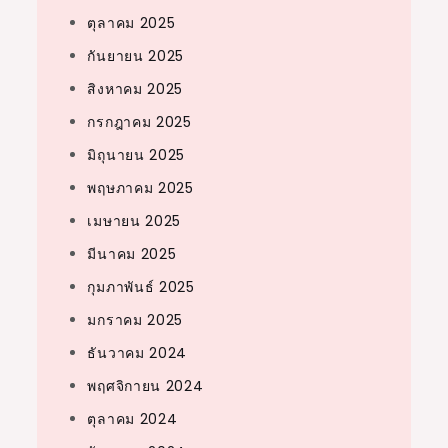
ตุลาคม 2025
กันยายน 2025
สิงหาคม 2025
กรกฎาคม 2025
มิถุนายน 2025
พฤษภาคม 2025
เมษายน 2025
มีนาคม 2025
กุมภาพันธ์ 2025
มกราคม 2025
ธันวาคม 2024
พฤศจิกายน 2024
ตุลาคม 2024