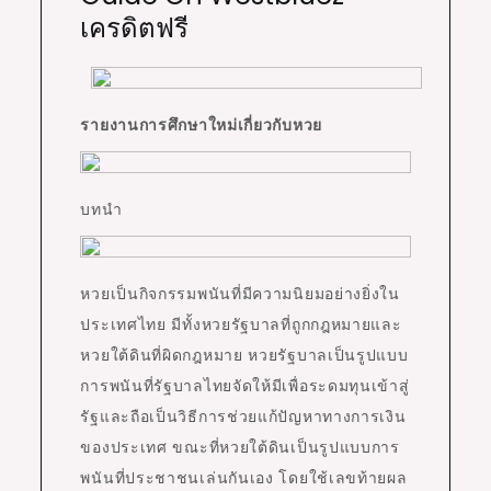
เครดิตฟรี
รายงานการศึกษาใหม่เกี่ยวกับหวย
บทนำ
หวยเป็นกิจกรรมพนันที่มีความนิยมอย่างยิ่งใน
ประเทศไทย มีทั้งหวยรัฐบาลที่ถูกกฎหมายและ
หวยใต้ดินที่ผิดกฎหมาย หวยรัฐบาลเป็นรูปแบบ
การพนันที่รัฐบาลไทยจัดให้มีเพื่อระดมทุนเข้าสู่
รัฐและถือเป็นวิธีการช่วยแก้ปัญหาทางการเงิน
ของประเทศ ขณะที่หวยใต้ดินเป็นรูปแบบการ
พนันที่ประชาชนเล่นกันเอง โดยใช้เลขท้ายผล