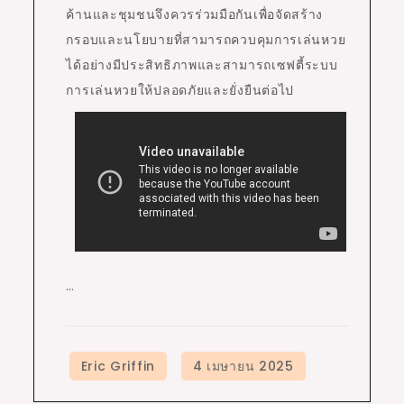
ค้านและชุมชนจึงควรร่วมมือกันเพื่อจัดสร้าง
กรอบและนโยบายที่สามารถควบคุมการเล่นหวย
ได้อย่างมีประสิทธิภาพและสามารถเซฟตี้ระบบ
การเล่นหวยให้ปลอดภัยและยั่งยืนต่อไป
…