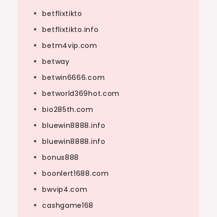
betflixtikto
betflixtikto.info
betm4vip.com
betway
betwin6666.com
betworld369hot.com
bio285th.com
bluewin8888.info
bluewin8888.info
bonus888
boonlert1688.com
bwvip4.com
cashgame168