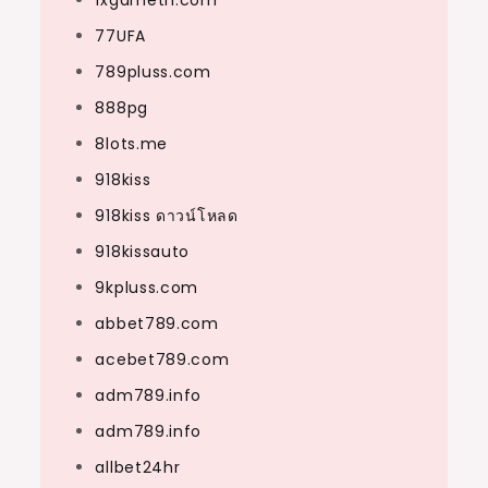
1xgameth.com
77UFA
789pluss.com
888pg
8lots.me
918kiss
918kiss ดาวน์โหลด
918kissauto
9kpluss.com
abbet789.com
acebet789.com
adm789.info
adm789.info
allbet24hr