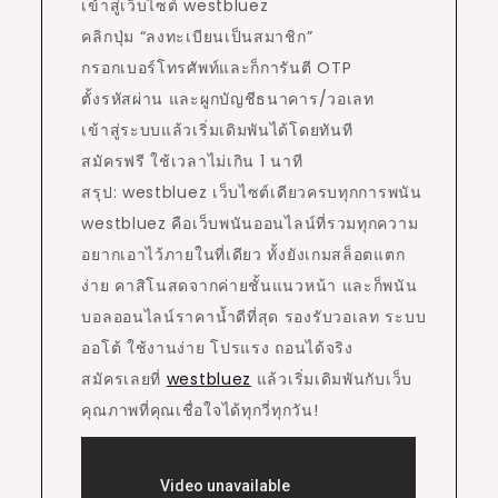
เข้าสู่เว็บไซต์ westbluez
คลิกปุ่ม “ลงทะเบียนเป็นสมาชิก”
กรอกเบอร์โทรศัพท์และก็การันตี OTP
ตั้งรหัสผ่าน และผูกบัญชีธนาคาร/วอเลท
เข้าสู่ระบบแล้วเริ่มเดิมพันได้โดยทันที
สมัครฟรี ใช้เวลาไม่เกิน 1 นาที
สรุป: westbluez เว็บไซต์เดียวครบทุกการพนัน
westbluez คือเว็บพนันออนไลน์ที่รวมทุกความ
อยากเอาไว้ภายในที่เดียว ทั้งยังเกมสล็อตแตก
ง่าย คาสิโนสดจากค่ายชั้นแนวหน้า และก็พนัน
บอลออนไลน์ราคาน้ำดีที่สุด รองรับวอเลท ระบบ
ออโต้ ใช้งานง่าย โปรแรง ถอนได้จริง
สมัครเลยที่
westbluez
แล้วเริ่มเดิมพันกับเว็บ
คุณภาพที่คุณเชื่อใจได้ทุกวี่ทุกวัน!