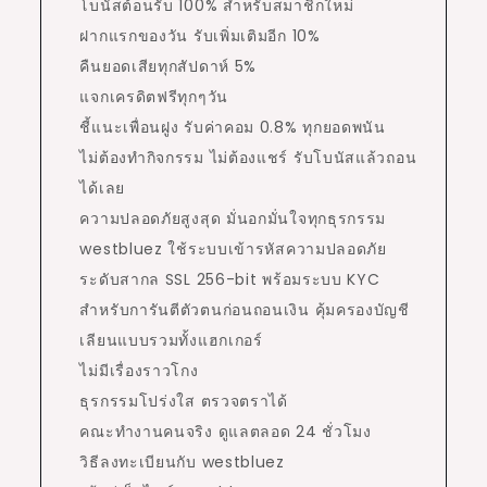
โบนัสต้อนรับ 100% สำหรับสมาชิกใหม่
ฝากแรกของวัน รับเพิ่มเติมอีก 10%
คืนยอดเสียทุกสัปดาห์ 5%
แจกเครดิตฟรีทุกๆวัน
ชี้แนะเพื่อนฝูง รับค่าคอม 0.8% ทุกยอดพนัน
ไม่ต้องทำกิจกรรม ไม่ต้องแชร์ รับโบนัสแล้วถอน
ได้เลย
ความปลอดภัยสูงสุด มั่นอกมั่นใจทุกธุรกรรม
westbluez ใช้ระบบเข้ารหัสความปลอดภัย
ระดับสากล SSL 256-bit พร้อมระบบ KYC
สำหรับการันตีตัวตนก่อนถอนเงิน คุ้มครองบัญชี
เลียนแบบรวมทั้งแฮกเกอร์
ไม่มีเรื่องราวโกง
ธุรกรรมโปร่งใส ตรวจตราได้
คณะทำงานคนจริง ดูแลตลอด 24 ชั่วโมง
วิธีลงทะเบียนกับ westbluez