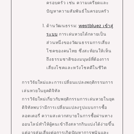
ครอบครัว เช่น ความเครียดและ
ปัญหาความสัมพันธ์ในครอบครัว
ด้านวัฒนธรรม:
westbluez เข้าสู่
ระบบ
การเล่นหวยได้กลายเป็น
ส่วนหนึ่งของวัฒนธรรมการเสี่ยง
โชคของคนไทย ซึ่งสะท้อนให้เห็น
ถึงธรรมชาติของมนุษย์ที่ต้องการ
เสี่ยงโชคและหวังโชคดีในชีวิต
การวิจัยใหม่และการเปลี่ยนแปลงพฤติกรรมการ
เล่นหวยในยุคดิจิทัล
การวิจัยใหม่เกี่ยวกับพฤติกรรมการเล่นหวยในยุค
ดิจิทัลพบว่ามีการเปลี่ยนแปลงรูปแบบการซื้อ
ลอตเตอรี่ ความสะดวกสบายในการซื้อผ่านทาง
ออนไลน์ทำให้ผู้คนเข้าถึงสลากกินแบ่งได้ง่ายขึ้น
แต่อาจสุ่มเสี่ยงต่อการเกิดปัญหาการพนันและ