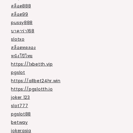
สล็อต888
สล็อต99
pussy888
บาคาร่า168
slotxo
สล็อตทดลอง
หนังโป๊ไทย
https://1xbetth.vip
pgslot
https://allbet24hr.win
https://pgslotth.io
joker 123
slot777
pgslot88
betway
jokerasia