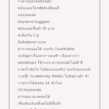
ราคาบอลไหลปัจจุบัน
พนันบอลโทรศัพท์เคลื่อนที่
แทงบอลสด
Keyword Suggest:
พนันบอลขั้นต่ำ 10 บาท
สเต็ปเริ่ม 2 คู่
บิลผิดตัดกลางเกม
ฝาก-ถอนออโต้ รองรับ TrueWallet
จบปัญหาเรื่องฝาก-ถอนช้า เนื่องจากว่า
westbluez ใช้ระบบ ฝากถอนอัตโนมัติ ที่
รวดเร็วทันใจ ไม่ต้องแนบสลิป รองรับทุกแบงค์
รวมทั้ง TrueMoney Wallet ไม่มีอย่างต่ำ ทำ
รายการได้ตลอด 24 ชั่วโมง
LSI Keywords:
ฝากถอนวอเลทออโต้
เพิ่มเติมเงินสล็อตไม่มีขั้นต่ำ