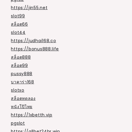
https://jin55.net
slot99
สล็อต66
slot44
https://judhai168.co
https://bonus888.life
สล็อต888
สล็อต99
pussy888
บาคาร่า168
slotxo
สล็อตทดลอง
หนังโป๊ไทย
https://1xbetth.vip
pgslot
https://allbet24hr.win