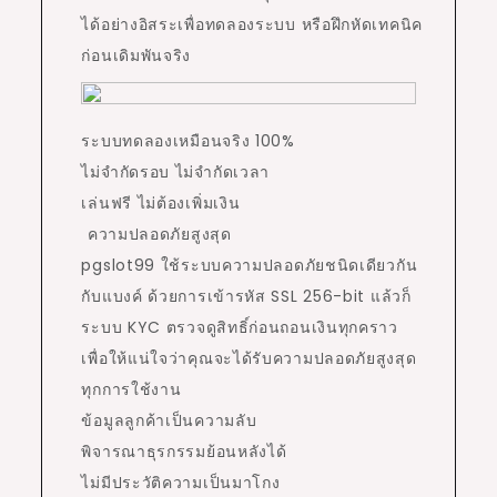
ได้อย่างอิสระเพื่อทดลองระบบ หรือฝึกหัดเทคนิค
ก่อนเดิมพันจริง
ระบบทดลองเหมือนจริง 100%
ไม่จำกัดรอบ ไม่จำกัดเวลา
เล่นฟรี ไม่ต้องเพิ่มเงิน
️ ความปลอดภัยสูงสุด
pgslot99 ใช้ระบบความปลอดภัยชนิดเดียวกัน
กับแบงค์ ด้วยการเข้ารหัส SSL 256-bit แล้วก็
ระบบ KYC ตรวจดูสิทธิ์ก่อนถอนเงินทุกคราว
เพื่อให้แน่ใจว่าคุณจะได้รับความปลอดภัยสูงสุด
ทุกการใช้งาน
ข้อมูลลูกค้าเป็นความลับ
พิจารณาธุรกรรมย้อนหลังได้
ไม่มีประวัติความเป็นมาโกง