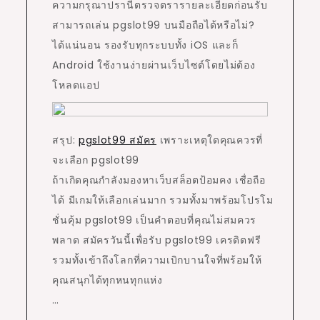
ความกรุณาปรานีตรวจตรารายละเอียดก่อนรับ
สามารถเล่น pgslot99 บนมือถือได้หรือไม่?
ได้แน่นอน รองรับทุกระบบทั้ง iOS และก็
Android ใช้งานง่ายผ่านเว็บไซต์โดยไม่ต้อง
โหลดแอป
สรุป:
pgslot99 สมัคร
เพราะเหตุใดคุณควรที่
จะเลือก pgslot99
ถ้าเกิดคุณกำลังมองหาเว็บสล็อตป้อมคง เชื่อถือ
ได้ มีเกมให้เลือกเล่นมาก รวมทั้งมาพร้อมโปรโม
ชั่นคุ้ม pgslot99 เป็นคำตอบที่คุณไม่สมควร
พลาด สมัครวันนี้เพื่อรับ pgslot99 เครดิตฟรี
รวมทั้งเข้าถึงโลกที่ความเบิกบานใจที่พร้อมให้
คุณสนุกได้ทุกหนทุกแห่ง
…