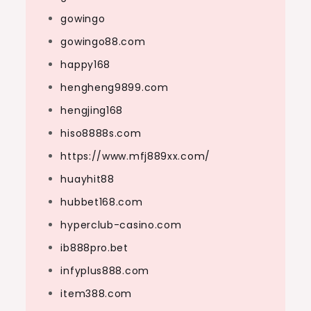
gowingo
gowingo88.com
happy168
hengheng9899.com
hengjing168
hiso8888s.com
https://www.mfj889xx.com/
huayhit88
hubbet168.com
hyperclub-casino.com
ib888pro.bet
infyplus888.com
item388.com