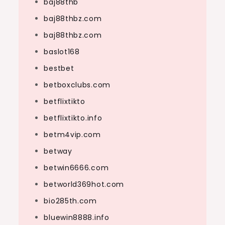
baj88thb
baj88thbz.com
baj88thbz.com
baslot168
bestbet
betboxclubs.com
betflixtikto
betflixtikto.info
betm4vip.com
betway
betwin6666.com
betworld369hot.com
bio285th.com
bluewin8888.info