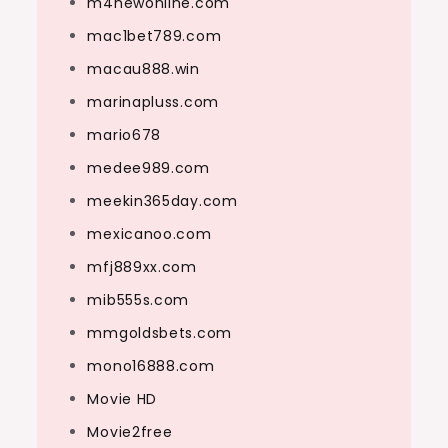
m4newonline.com
mac1bet789.com
macau888.win
marinapluss.com
mario678
medee989.com
meekin365day.com
mexicanoo.com
mfj889xx.com
mib555s.com
mmgoldsbets.com
mono16888.com
Movie HD
Movie2free