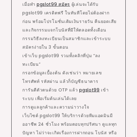
เมื่อทำ
pgslot99 สมัคร
ผู้เล่นจะได้รับ
pgslot99 เครดิตฟรี ในทันทีโดยไม่ต้องฝาก
ก่อน พร้อมโปรโมชั่นเติมเงินรายวัน คืนยอดเสีย
และกิจกรรมแจกโบนัสที่มีให้ตลอดทั้งเดือน
กรรมวิธีลงทะเบียนเป็นสมาชิกและเข้าระบบ
สมัครง่ายใน 3 ขั้นตอน
เข้าเว็บ pgslot99 รวมทั้งคลิกที่ปุ่ม “ลง
ทะเบียน”
กรอกข้อมูลเบื้องต้น ดังเช่นว่า หมายเลข
โทรศัพท์ รหัสผ่าน แล้วก็บัญชีธนาคาร
การันตีตัวตนด้วย OTP แล้ว
pgslot99
เข้า
ระบบ เพื่อเริ่มต้นเล่นได้เลย
การดูแลลูกค้าและความน่าวางใจ
เว็บไซต์ pgslot99 ให้บริการด้วยทีมแอดมินมื
ออาชีพ 24 ชั่วโมง พร้อมตอบทุกปริศนา ดูแลทุก
ปัญหา ไม่ว่าจะเกิดเรื่องการฝากถอน โบนัส หรือ