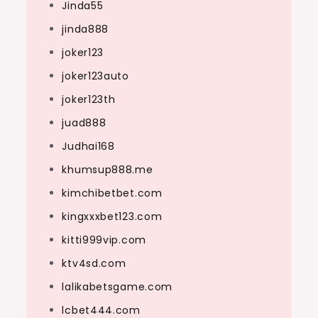
Jinda55
jinda888
joker123
joker123auto
joker123th
juad888
Judhai168
khumsup888.me
kimchibetbet.com
kingxxxbet123.com
kitti999vip.com
ktv4sd.com
lalikabetsgame.com
lcbet444.com