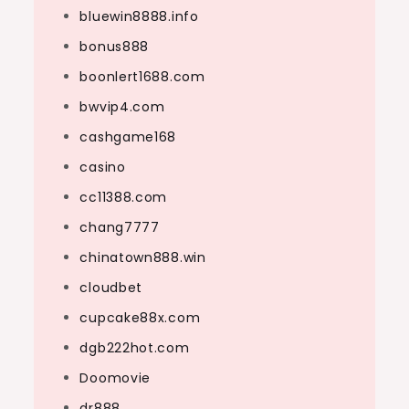
bluewin8888.info
bonus888
boonlert1688.com
bwvip4.com
cashgame168
casino
cc11388.com
chang7777
chinatown888.win
cloudbet
cupcake88x.com
dgb222hot.com
Doomovie
dr888