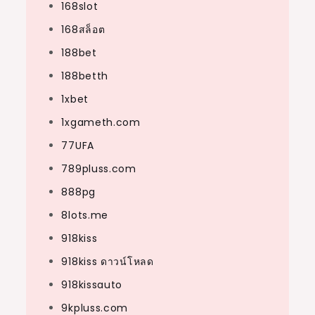
168slot
168สล็อต
188bet
188betth
1xbet
1xgameth.com
77UFA
789pluss.com
888pg
8lots.me
918kiss
918kiss ดาวน์โหลด
918kissauto
9kpluss.com