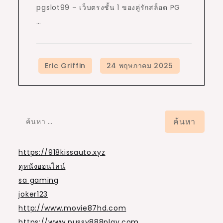
pgslot99 – เว็บตรงชั้น 1 ของคู่รักสล็อต PG
…
ค้นหา
สำหรับ:
https://918kissauto.xyz
ดูหนังออนไลน์
sa gaming
joker123
http://www.movie87hd.com
https://www.pussy888play.com