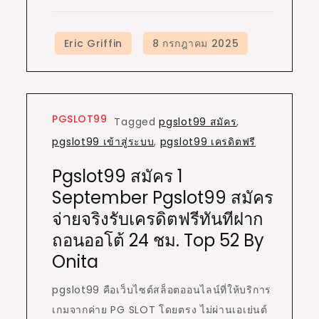
PGSLOT99
Tagged
pgslot99 สมัคร
,
pgslot99 เข้าสู่ระบบ
,
pgslot99 เครดิตฟรี
Pgslot99 สมัคร 1
September Pgslot99 สมัคร
จ่ายจริงรับเครดิตฟรีทันทีฝาก
ถอนออโต้ 24 ชม. Top 52 By
Onita
pgslot99 คือเว็บไซต์สล็อตออนไลน์ที่ให้บริการ
เกมจากค่าย PG SLOT โดยตรง ไม่ผ่านเอเย่นต์