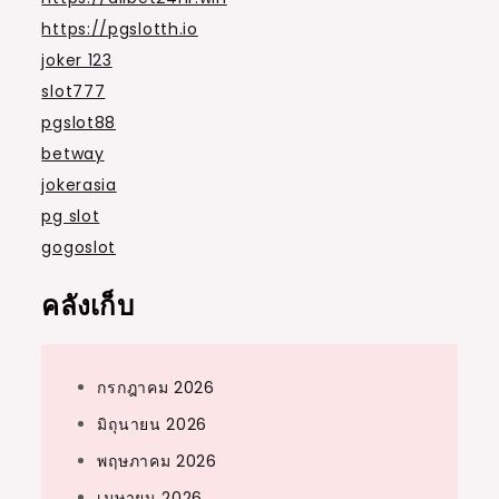
https://pgslotth.io
joker 123
slot777
pgslot88
betway
jokerasia
pg slot
gogoslot
คลังเก็บ
กรกฎาคม 2026
มิถุนายน 2026
พฤษภาคม 2026
เมษายน 2026