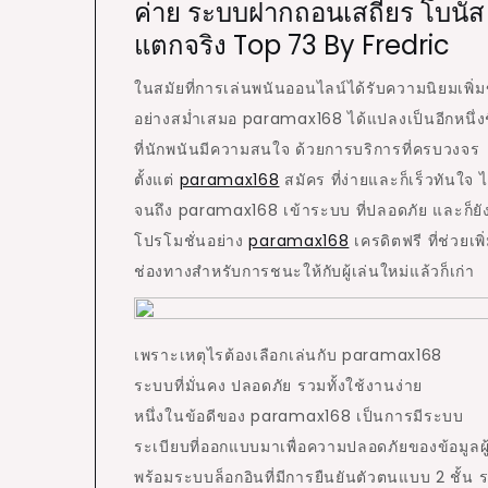
ค่าย ระบบฝากถอนเสถียร โบนัส
แตกจริง Top 73 By Fredric
ในสมัยที่การเล่นพนันออนไลน์ได้รับความนิยมเพิ่มข
อย่างสม่ำเสมอ paramax168 ได้แปลงเป็นอีกหนึ่งช
ที่นักพนันมีความสนใจ ด้วยการบริการที่ครบวงจร
ตั้งแต่
paramax168
สมัคร ที่ง่ายและก็เร็วทันใจ 
จนถึง paramax168 เข้าระบบ ที่ปลอดภัย และก็ยัง
โปรโมชั่นอย่าง
paramax168
เครดิตฟรี ที่ช่วยเพิ
ช่องทางสำหรับการชนะให้กับผู้เล่นใหม่แล้วก็เก่า
เพราะเหตุไรต้องเลือกเล่นกับ paramax168
ระบบที่มั่นคง ปลอดภัย รวมทั้งใช้งานง่าย
หนึ่งในข้อดีของ paramax168 เป็นการมีระบบ
ระเบียบที่ออกแบบมาเพื่อความปลอดภัยของข้อมูลผู้
พร้อมระบบล็อกอินที่มีการยืนยันตัวตนแบบ 2 ชั้น 