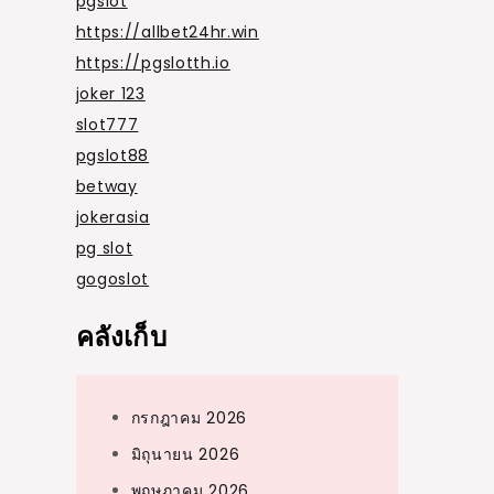
pgslot
https://allbet24hr.win
https://pgslotth.io
joker 123
slot777
pgslot88
betway
jokerasia
pg slot
gogoslot
คลังเก็บ
กรกฎาคม 2026
มิถุนายน 2026
พฤษภาคม 2026