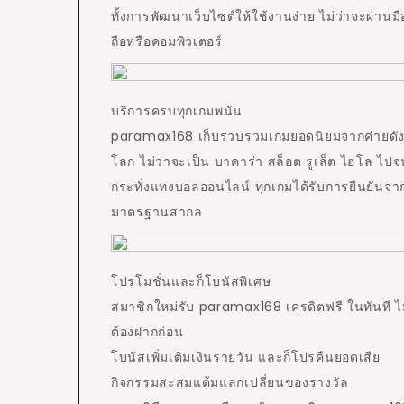
ทั้งการพัฒนาเว็บไซต์ให้ใช้งานง่าย ไม่ว่าจะผ่านมื
ถือหรือคอมพิวเตอร์
บริการครบทุกเกมพนัน
paramax168 เก็บรวบรวมเกมยอดนิยมจากค่ายดังท
โลก ไม่ว่าจะเป็น บาคาร่า สล็อต รูเล็ต ไฮโล ไปจ
กระทั่งแทงบอลออนไลน์ ทุกเกมได้รับการยืนยันจา
มาตรฐานสากล
โปรโมชั่นและก็โบนัสพิเศษ
สมาชิกใหม่รับ paramax168 เครดิตฟรี ในทันที ไ
ต้องฝากก่อน
โบนัสเพิ่มเติมเงินรายวัน และก็โปรคืนยอดเสีย
กิจกรรมสะสมแต้มแลกเปลี่ยนของรางวัล