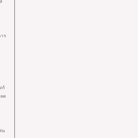
8
คาร
งก์
งลด
ล่น