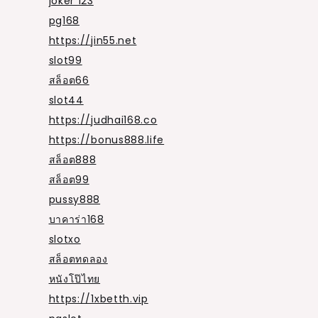
joker 123
pg168
https://jin55.net
slot99
สล็อต66
slot44
https://judhai168.co
https://bonus888.life
สล็อต888
สล็อต99
pussy888
บาคาร่า168
slotxo
สล็อตทดลอง
หนังโป๊ไทย
https://1xbetth.vip