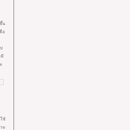
ึ้น
ื่อ
ไป
มี
่ม
ใช้
รวม