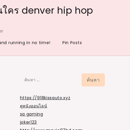
ือนใคร denver hip hop
er
and running in no time!
Pin Posts
ค้นหา
สำหรับ:
https://918kissauto.xyz
ดูหนังออนไลน์
sa gaming
joker123