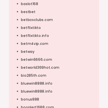
baslot168
bestbet
betboxclubs.com
betflixtikto
betflixtikto.info
betm4vip.com
betway
betwin6666.com
betworld369hot.com
bio285th.com
bluewin8888.info
bluewin8888.info
bonus888
boonlert1688.com