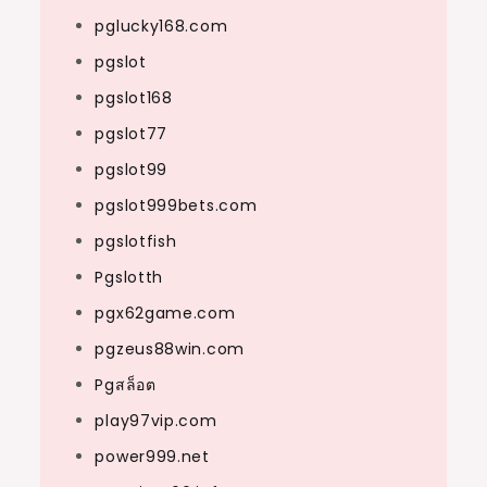
pglucky168.com
pgslot
pgslot168
pgslot77
pgslot99
pgslot999bets.com
pgslotfish
Pgslotth
pgx62game.com
pgzeus88win.com
Pgสล็อต
play97vip.com
power999.net