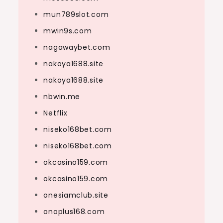
mun789slot.com
mwin9s.com
nagawaybet.com
nakoya1688.site
nakoya1688.site
nbwin.me
Netflix
niseko168bet.com
niseko168bet.com
okcasino159.com
okcasino159.com
onesiamclub.site
onoplus168.com