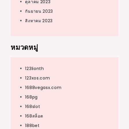
ตุลาคม 2023
กันยายน 2023
สิงหาคม 2023
หมวดหมู่
123lionth
123xos.com
1688vegasx.com
168pg
168slot
168สล็อต
188bet