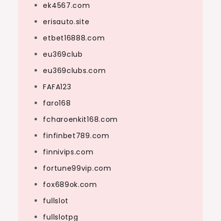
ek4567.com
erisauto.site
etbet16888.com
eu369club
eu369clubs.com
FAFA123
faro168
fcharoenkit168.com
finfinbet789.com
finnivips.com
fortune99vip.com
fox689ok.com
fullslot
fullslotpg