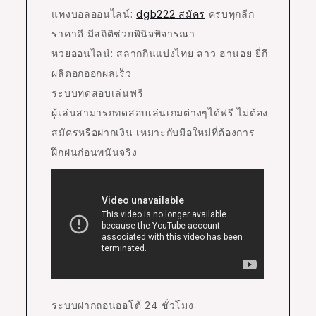
แทงบอลออนไลน์:
dgb222 สมัคร
ครบทุกลีก
ราคาดี มีสถิติช่วยพินิจพิจารณา
หวยออนไลน์: สลากกินแบ่งไทย ลาว ฮานอย ยี่กี
ผลิดอกออกผลเร็ว
ระบบทดสอบเล่นฟรี
ผู้เล่นสามารถทดสอบเล่นเกมต่างๆได้ฟรี ไม่ต้อง
สมัครหรือฝากเงิน เหมาะกับมือใหม่ที่ต้องการ
ฝึกฝนก่อนพนันจริง
ระบบฝากถอนออโต้ 24 ชั่วโมง