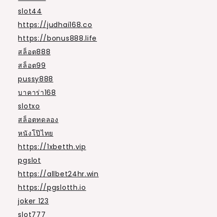
slot44
https://judhai168.co
https://bonus888.life
สล็อต888
สล็อต99
pussy888
บาคาร่า168
slotxo
สล็อตทดลอง
หนังโป๊ไทย
https://1xbetth.vip
pgslot
https://allbet24hr.win
https://pgslotth.io
joker 123
slot777