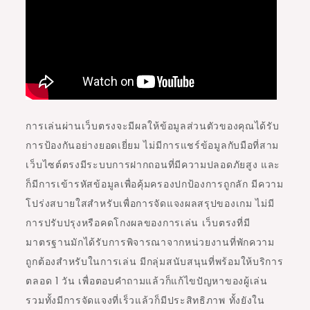
การเล่นผ่านเว็บตรงจะมีผลให้ข้อมูลส่วนตัวของคุณได้รับ
การป้องกันอย่างยอดเยี่ยม ไม่มีการแชร์ข้อมูลกับมือที่สาม
เว็บไซต์ตรงมีระบบการฝากถอนที่มีความปลอดภัยสูง และ
ก็มีการเข้ารหัสข้อมูลเพื่อคุ้มครองปกป้องการถูกลัก มีความ
โปร่งสบายใสสำหรับเพื่อการจัดแจงผลสรุปของเกม ไม่มี
การปรับปรุงหรือคดโกงผลของการเล่น เว็บตรงที่มี
มาตรฐานมักได้รับการพิจารณาจากหน่วยงานที่พักความ
ถูกต้องสำหรับในการเล่น มีกลุ่มสนับสนุนที่พร้อมให้บริการ
ตลอด 1 วัน เพื่อตอบคำถามแล้วก็แก้ไขปัญหาของผู้เล่น
รวมทั้งมีการจัดแจงที่เร็วแล้วก็มีประสิทธิภาพ ทั้งยังใน