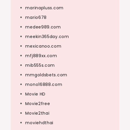
marinapluss.com
mario678
medee989.com
meekin365day.com
mexicanoo.com
mfj889xx.com
mib555s.com
mmgoldsbets.com
mono16888.com
Movie HD
Movie2free
Movie2thai
moviehdthai