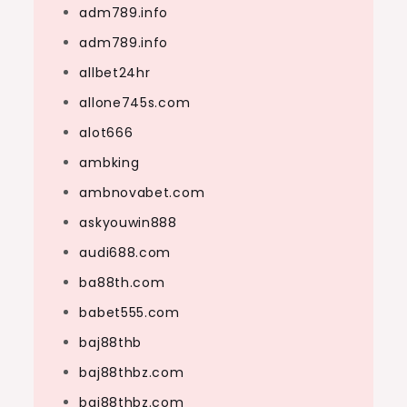
adm789.info
adm789.info
allbet24hr
allone745s.com
alot666
ambking
ambnovabet.com
askyouwin888
audi688.com
ba88th.com
babet555.com
baj88thb
baj88thbz.com
baj88thbz.com