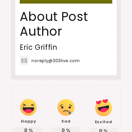
About Post
Author
Eric Griffin
noreply@303live.com
Happy
Sad
Excited
0
%
0
%
0
%