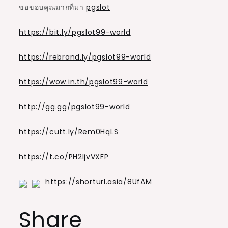
ขอขอบคุณมากที่มา
pgslot
https://bit.ly/pgslot99-world
https://rebrand.ly/pgslot99-world
https://wow.in.th/pgslot99-world
http://gg.gg/pgslot99-world
https://cutt.ly/Rem0HqLS
https://t.co/PH2IjvVXFP
https://shorturl.asia/8UfAM
Share