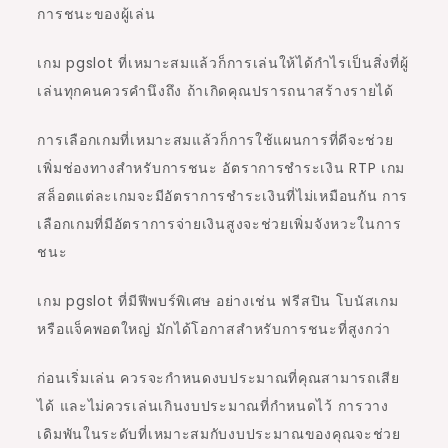
การชนะของผู้เล่น
เกม pgslot ที่เหมาะสมแล้วก็การเล่นให้ได้กำไรเป็นสิ่งที่ผู้
เล่นทุกคนควรคำนึงถึง ถ้าเกิดคุณปรารถนาสร้างรายได้
การเลือกเกมที่เหมาะสมแล้วก็การใช้แผนการที่ดีจะช่วย
เพิ่มช่องทางสำหรับการชนะ อัตราการชำระเงิน RTP เกม
สล็อตแต่ละเกมจะมีอัตราการชำระเงินที่ไม่เหมือนกัน การ
เลือกเกมที่มีอัตราการจ่ายเงินสูงจะช่วยเพิ่มจังหวะในการ
ชนะ
เกม pgslot ที่มีฟีพบร์พิเศษ อย่างเช่น ฟรีสปิน โบนัสเกม
หรือแจ็คพอตใหญ่ มักได้โอกาสสำหรับการชนะที่สูงกว่า
ก่อนเริ่มเล่น ควรจะกำหนดงบประมาณที่คุณสามารถเสีย
ได้ และไม่ควรเล่นเกินงบประมาณที่กำหนดไว้ การวาง
เดิมพันในระดับที่เหมาะสมกับงบประมาณของคุณจะช่วย