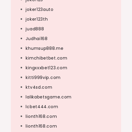
joker123auto
joker123th
juad888
Judhai168
khumsup888.me
kimchibetbet.com
kingxxxbet123.com
kitti999vip.com
ktv4sd.com
lalikabetsgame.com
lcbet444.com
lionth168.com
lionth168.com