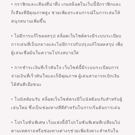
• กราฟิกและเสียงที่น่าทึ่ง เกมสล็อตในเว็บนี้มีกราฟิกและ
ก็เสียงที่มีคุณภาพสูง ช่วยเพิ่มประสบการณ์ในการเล่นให้
สนุกสนานเพิ่มขึ้น
• ไม่มีการแก้ไขผลสรุป สล็อตเว็บไซต์ตรงมีระบบระเบียบ
การเล่นที่เป็นกลางและไม่มีการปรับปรุงแก้ไขผลสรุป เพื่อ
ผู้เล่นเชื่อมั่นในความโปร่งสบายใส
• การชำระเงินที่เร็วทันใจ เว็บไซต์นี้มีระบบระเบียบการ
จ่ายเงินที่เร็วทันใจและก็มีคุณภาพ ผู้เล่นสามารถเบิกเงิน
ได้ทันทีเมื่อชนะ
• โบนัสต้อนรับ สล็อตเว็บไซต์ตรงมีโบนัสต้อนรับสำหรับผู้
เล่นใหม่ ซึ่งเป็นช่องทางที่ดีสำหรับในการเริ่มต้นการเล่น
• โปรโมชั่นพิเศษ เว็บแห่งนี้มีโปรโมชั่นพิเศษที่เปลี่ยนไป
ตามเทศกาลหรือช่องทางต่างๆช่วยเพิ่มจังหวะสำหรับใน