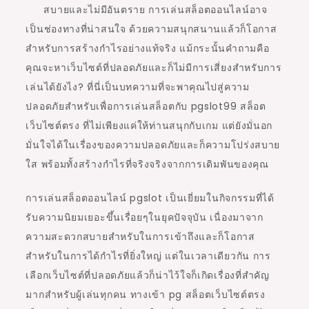
สบายและไม่มีอันตราย การเล่นสล็อตออนไลน์อาจ
เป็นช่องทางที่น่าสนใจ ด้วยความสนุกสนานแล้วก็โอกาส
สำหรับการสร้างกำไรอย่างแท้จริง แม้กระนั้นคำถามคือ
คุณจะหาเว็บไซต์ที่ปลอดภัยและก็ไม่มีการเสี่ยงสำหรับการ
เล่นได้ยังไง? ที่นี่เป็นบทความที่จะพาคุณไปสู่ความ
ปลอดภัยสำหรับเพื่อการเล่นสล็อตกับ pgslot99 สล็อต
เว็บไซต์ตรง ที่ไม่เพียงแค่ให้ท่านสนุกกับเกม แต่ยังมั่นอก
มั่นใจได้ในเรื่องของความปลอดภัยและก็ความโปร่งสบาย
ใส พร้อมทั้งสร้างกำไรที่จริงจริงจากการเดิมพันของคุณ
การเล่นสล็อตออนไลน์ pgslot เป็นเยี่ยมในกิจกรรมที่ได้
รับความนิยมเยอะขึ้นเรื่อยๆในยุคปัจจุบัน เนื่องมาจาก
ความสะดวกสบายสำหรับในการเข้าถึงและก็โอกาส
สำหรับในการได้กำไรที่ยิ่งใหญ่ แต่ในเวลาเดียวกัน การ
เลือกเว็บไซต์ที่ปลอดภัยแล้วก็น่าไว้ใจก็เกิดเรื่องที่สำคัญ
มากสำหรับผู้เล่นทุกคน ทางเข้า pg สล็อตเว็บไซต์ตรง