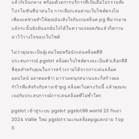
แล้วก็เป็นกลาง พร้อมด้วยการบริการที่เป็นมือโปรรวมทั้ง
โปรโมชั่นที่น่าสนใจ การเลือกเล่นผ่านเว็บไซต์ตรงไม่
เพียงแต่ช่วยทำให้คุณบันเทิงใจกับเกมสล็อต pg ที่มากมาย
แม้กระนั้นยังมั่นอกมั่นใจได้ในความปลอดภัยแล้วก็ความ
น่าไว้วางใจของเว็บไซต์
ไม่ว่าคุณจะเป็นผู้เล่นใหม่หรือนักเล่นสล็อตที่มี
ประสบการณ์ pgslot สล็อตเว็บไซต์ตรงจะเป็นตัวเลือกที่ดี
ที่สุดสำหรับคุณในการสร้างรายได้จากการเล่นสล็อต
ออนไลน์ อย่าคอยช้า! มาร่วมสนุกสนานและก็สร้างผล
กำไรที่แท้จริงกับทางเข้าpg สล็อตเว็บตรงวันนี้ แล้วคุณจะ
เจอกับประสบการณ์การเล่นสล็อตที่ไม่ซ้ำใคร
pgslot เข้าสู่ระบบ pgslot pgslot99.world 23 กันยา
2024 Vallie ใหม่ pgslotรวมเกมสล็อตpgแตกง่าย Top
11