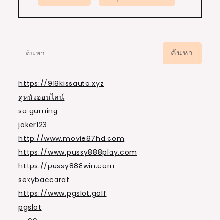
ค้นหา
สำหรับ:
https://918kissauto.xyz
ดูหนังออนไลน์
sa gaming
joker123
http://www.movie87hd.com
https://www.pussy888play.com
https://pussy888win.com
sexybaccarat
https://www.pgslot.golf
pgslot