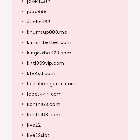
joker123th
juad888
Judhai168
khumsup888.me
kimchibetbet.com
kingxxxbet123.com
kitti999vip.com
ktv4sd.com
lalikabetsgame.com
lcbet444.com
lionth168.com
lionth168.com
live22
live22slot