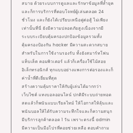
สบาย ด้วยระบบการดูแลและรักษาข้อมูลที่ล้ำยุค
และก็การบริการที่ตอบโจทย์ผู้เล่นตลอด 24
ชั่วโมง และก็ยังได้เปรียบเหนือคู่ต่อสู้ ไม่เพียง
เท่านั้นที่นี่ ยังมีความปลอดภัยสูงเนื่องจากมี
ระบบระเบียบคุ้มครองปกป้องข้อมูลรวมทั้ง
คุ้มครองป้องกัน hacker มีความสะดวกสบาย
สำหรับในการใช้งานรองรับ ทั้งยังสมาร์ทโฟน
แท็บเล็ต คอมพิวเตอร์ แล้วก็เครื่องใช้ไม้สอย
อิเล็กทรอนิกส์ ทุกแบบอย่างแพงการต่อรองและก็
ค่าน้ำที่ดีเยี่ยมที่สุด
สร้างความคุ้มราคาให้กับผู้เล่นได้มากกว่า
เว็บไซต์ แทงบอลออนไลน์ ปกติมีระบบถ่ายทอด
สดแล้วก็พนันแบบเรียลไทม์ ให้โอกาสให้ลุ้นและ
พนันบอลให้ได้รับความระทึกใจและก็ความสนุก
มีบริการลูกค้าตลอด 1 วัน เพราะตรงนี้ admin
มีความเป็นมือโปรที่คอยช่วยเหลือ ตอบคำถาม