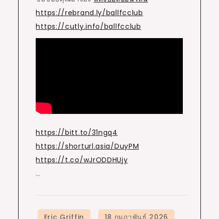
https://rebrand.ly/ballfcclub
https://cutly.info/ballfcclub
https://bitt.to/31ngq4
https://shorturl.asia/DuyPM
https://t.co/wJrODDHUjy
…