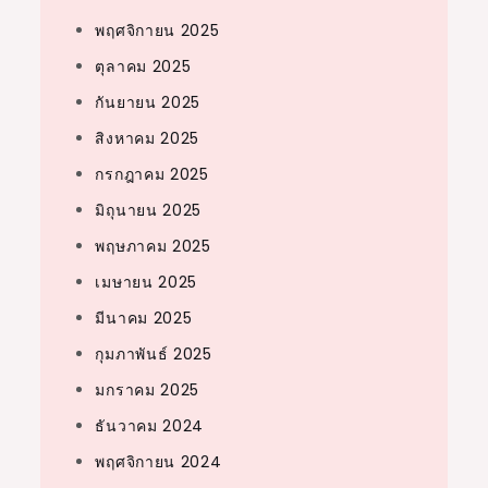
พฤศจิกายน 2025
ตุลาคม 2025
กันยายน 2025
สิงหาคม 2025
กรกฎาคม 2025
มิถุนายน 2025
พฤษภาคม 2025
เมษายน 2025
มีนาคม 2025
กุมภาพันธ์ 2025
มกราคม 2025
ธันวาคม 2024
พฤศจิกายน 2024