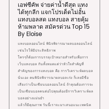
เอฟซีคัพ จ่ายค่าน้ำดีสุด แทง
ได้ทุกลีก แจกโปรเด็ดไม่อั้น
แทงบอลสด แทงบอล สายคุ้ม
ห้ามพลาด สมัครด่วน Top 15
By Eloise
แทงบอลออนไลน์ พินิจพิจารณาผลบอลออนไลน์
เช่นไรให้มีประสิทธิภาพ
ใครๆก็ต้องการบรรลุเป้าหมายสำหรับเพื่อการ
เว็บแทงบอล กันทั้งหมดแต่ว่าหัวใจสำคัญที่
สำคัญของการแทงบอล คือ การวิเคราะห์ผลบอล
นั่นเอง คนพินิจพิจารณาผลบอลเก่ง ก็เลยมีชื่อ
เสียงว่าเป็นเซียนบอลออนไลน์ ถ้าคุณต้องการจะ
เป็นเซียนบอลคนต่อไปคุณต้องมีการวิเคราะห์ผล
บอลอย่างแม่นยำ
แล้วก็มีคุณภาพ วันนี้เราจะมาเสนอแนะเทคนิค