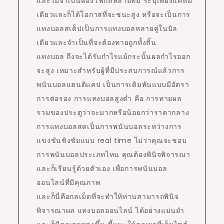
และไม่จำเป็นต้องโฟกัสหลายทีม ระบุเพียงแค่ทีม
เดียวและก็ได้โอกาสที่จะชนะสูง หรือจะเป็นการ
แทงบอลสเต็ปเป็นการแทงบอลหลายคู่ในบิล
เดียวและจำเป็นที่จะต้องทายถูกทั้งสิ้น
แทงบอล ถึงจะได้รับกำไรแม้กระนั้นผลกำไรออก
จะสูง เหมาะสำหรับผู้ที่มีประสบการณ์แล้วการ
พนันบอลแฮนดิแคป เป็นการเดิมพันแบบมีอัตรา
การต่อรอง การแทงบอลสูงต่ำ คือ การทายผล
รวมของประตูว่าจะมากหรือน้อยกว่าราคากลาง
การแทงบอลสดเป็นการพนันบอลระหว่างการ
แข่งขันชิงชัยแบบ real time ไม่ว่าคุณจะชอบ
การพนันบอลประเภทไหน คุณต้องพินิจพิจารณา
และก็เรียนรู้ด้วยตัวเอง เพื่อการพนันบอล
ออนไลน์ที่มีคุณภาพ
และก็นี่คือกลเม็ดที่จะทำให้ท่านสามารถพินิจ
พิจารณาผล แทงบอลออนไลน์ ได้อย่างแม่นยำ