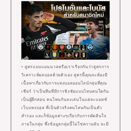
• สูตรแบบแมนนวลหรือเราเรียกกันว่าสูตรการ
วิเคราะห์ผลบอลด้วยตัวเอง สูตรนี้คุณจะต้องมี
เนื้อหาเกี่ยวกับการแทงบอลออนไลน์กลุ่มที่คุณ
เชียร์ ว่าเป็นทีมที่มีการชิงชัยแบบไหนคนใดกัน
เป็นผู้ฝึกสอน คนไหนกันลงเล่นในแต่ละแมทช์
เว็บแทงบอล ที่เป็นตัวจริงคนไหนกันเป็นตัว
สำรอง และก็ข้อมูลต่างๆเกี่ยวกับการตัดสินใจ
ภายในกลุ่ม ซึ่งข้อมูลกลุ่มนี้ไม่ใช่ความลับ จะมี