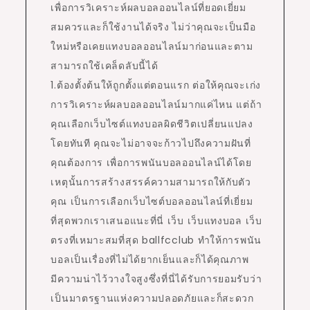
เพื่อการวิเคราะห์ผลบอลออนไลน์ที่ยอดเยี่ยม
สมควรและก็ใช้งานได้จริง ไม่ว่าคุณจะเป็นมือ
ใหม่หรือเคยแทงบอลออนไลน์มาก่อนและตาม
สามารถใช้เคล็ดลับนี้ได้
1.ต้องตั้งต้นให้ถูกตั้งแต่ตอนแรก ต่อให้คุณจะเก่ง
การวิเคราะห์ผลบอลออนไลน์มากแค่ไหน แต่ถ้า
คุณเลือกเว็บไซต์แทงบอลผิดชีวิตเปลี่ยนแปลง
โดยทันที คุณจะไม่อาจจะก้าวไปถึงความฝันที่
คุณต้องการ เพื่อการพนันบอลออนไลน์ได้โดย
เหตุนั้นการสร้างสรรค์ความสามารถให้กับตัว
คุณ เป็นการเลือกเว็บไซต์บอลออนไลน์ที่เยี่ยม
ที่สุดพวกเราเสนอแนะที่นี่ เว็บ เว็บแทงบอล เว็บ
ตรงที่เหมาะสมที่สุด ballfcclub ทำให้การพนัน
บอลเป็นเรื่องที่ไม่ได้ยากเย็นและก็ได้คุณภาพ
มีความน่าไว้วางใจสูงซึ่งที่นี่ได้รับการยอมรับว่า
เป็นมาตรฐานแห่งความปลอดภัยและก็สะดวก