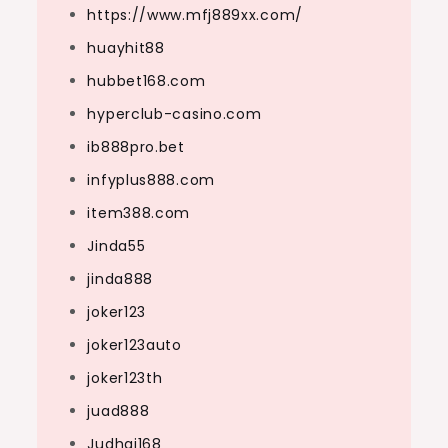
https://www.mfj889xx.com/
huayhit88
hubbet168.com
hyperclub-casino.com
ib888pro.bet
infyplus888.com
item388.com
Jinda55
jinda888
joker123
joker123auto
joker123th
juad888
Judhai168