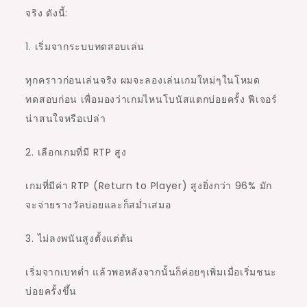
จริง ดังนี้:
1. เริ่มจากระบบทดสอบเล่น
ทุกคราวก่อนเล่นจริง ผมจะลองเล่นเกมใหม่ๆในโหมด
ทดสอบก่อน เพื่อมองว่าเกมไหนโบนัสแตกบ่อยครั้ง ฟีเจอร์
น่าสนใจหรือเปล่า
2. เลือกเกมที่มี RTP สูง
เกมที่มีค่า RTP (Return to Player) สูงยิ่งกว่า 96% มัก
จะจ่ายรางวัลบ่อยและก็สม่ำเสมอ
3. ไม่ลงพนันสูงตั้งแต่ต้น
เริ่มจากเบทต่ำ แล้วพอหลังจากนั้นก็ค่อยๆเพิ่มเมื่อเริ่มชนะ
บ่อยครั้งขึ้น