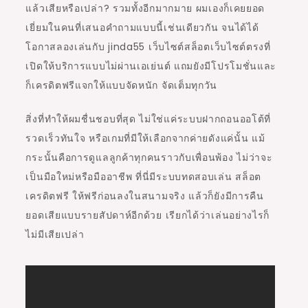
แล้วเสียหรือเปล่า? รวมทั้งอีกมากมาย ผมเองก็เคยยอด
เยี่ยมในคนที่เสนอคำถามแบบนี้เช่นเดียวกัน จนได้ได้
โอกาสลองเล่นกับ jinda55 เว็บไซต์สล็อตเว็บไซต์ตรงที่
เปิดให้บริการแบบไม่ผ่านเอเย่นต์ แถมยังมีโปรโมชั่นและ
ก็เครดิตฟรีแจกให้แบบจัดหนัก จัดเต็มทุกวัน
สิ่งที่ทำให้ผมชื่นชอบที่สุด ไม่ใช่แค่ระบบฝากถอนออโต้ที่
รวดเร็วทันใจ หรือเกมที่มีให้เลือกจากค่ายดังแค่นั้น แม้
กระนั้นคือการดูแลลูกค้าทุกคนราวกับเพื่อนพ้อง ไม่ว่าจะ
เป็นมือใหม่หรือมืออาชีพ ที่นี่มีระบบทดสอบเล่น สล็อต
เครดิตฟรี ให้ฟรีก่อนลงในสนามจริง แล้วก็ยังมีการคืน
ยอดเสียแบบรายสัปดาห์อีกด้วย เรียกได้ว่าเล่นอย่างไรก็
ไม่มีเสียเปล่า