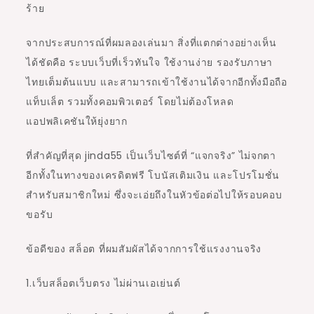
ร้าย
จากประสบการณ์ที่ผมลองเล่นมา สิ่งที่แตกต่างอย่างเห็น
ได้ชัดคือ ระบบเว็บที่เร็วทันใจ ใช้งานง่าย รองรับภาษา
ไทยเต็มต้นแบบ และสามารถเข้าใช้งานได้จากอีกทั้งมือถือ
แท็บเล็ต รวมทั้งคอมพิวเตอร์ โดยไม่ต้องโหลด
แอปพลิเคชันให้ยุ่งยาก
ที่สำคัญที่สุด jinda55 เป็นเว็บไซต์ที่ “แจกจริง” ไม่จกตา
อีกทั้งในทางของเครดิตฟรี โบนัสเติมเงิน และโปรโมชั่น
สำหรับสมาชิกใหม่ ซึ่งจะเอ่ยถึงในหัวข้อต่อไปให้รอบคอบ
ขอรับ
ข้อดีของ สล็อต ที่ผมสัมผัสได้จากการใช้แรงงานจริง
1.เว็บสล็อตเว็บตรง ไม่ผ่านเอเย่นต์