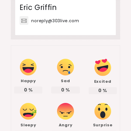
Eric Griffin
noreply@303live.com
Happy
Sad
Excited
0
%
0
%
0
%
Sleepy
Angry
Surprise