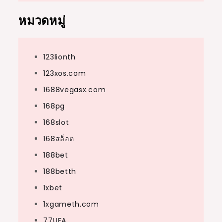
หมวดหมู่
123lionth
123xos.com
1688vegasx.com
168pg
168slot
168สล็อต
188bet
188betth
1xbet
1xgameth.com
77UFA