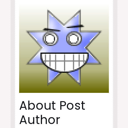
About Post
Author