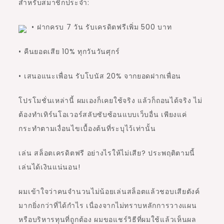
สำหรับสมาชิกประจำ:
• ฝากครบ 7 วัน รับเครดิตฟรีเพิ่ม 500 บาท
• คืนยอดเสีย 10% ทุกวันวันศุกร์
• เสนอแนะเพื่อน รับโบนัส 20% จากยอดฝากเพื่อน
โปรโมชั่นเหล่านี้ ผมเองก็เคยใช้จริง แล้วก็ถอนได้จริง ไม่
ต้องทำเทิร์นโอเวอร์สลับซับซ้อนแบบเว็บอื่น เพียงแค่
กระทำตามเงื่อนไขเบื้องต้นที่ระบุไว้เท่านั้น
เล่น สล็อตเครดิตฟรี อย่างไรให้ไม่เสีย? ประพฤติตามนี้
เล่นได้เงินแน่นอน!
ผมเข้าใจว่าคนจำนวนไม่น้อยเล่นสล็อตแล้วชอบเสียตังค์
มากยิ่งกว่าที่ได้กำไร เนื่องจากไม่ทราบหลักการวางแผน
หรือบริหารทุนที่ถูกต้อง ผมขอแชร์วิธีที่ผมใช้แล้วเห็นผล