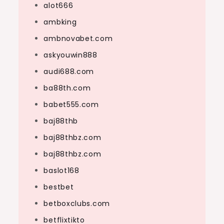
alot666
ambking
ambnovabet.com
askyouwin888
audi688.com
ba88th.com
babet555.com
baj88thb
baj88thbz.com
baj88thbz.com
baslot168
bestbet
betboxclubs.com
betflixtikto