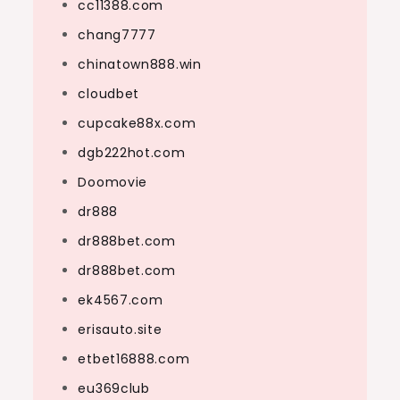
cc11388.com
chang7777
chinatown888.win
cloudbet
cupcake88x.com
dgb222hot.com
Doomovie
dr888
dr888bet.com
dr888bet.com
ek4567.com
erisauto.site
etbet16888.com
eu369club