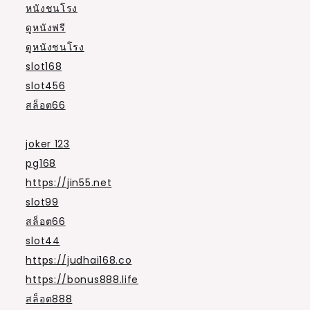
หนังชนโรง
ดูหนังฟรี
ดูหนังชนโรง
slot168
slot456
สล็อต66
joker 123
pg168
https://jin55.net
slot99
สล็อต66
slot44
https://judhai168.co
https://bonus888.life
สล็อต888