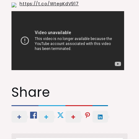
https://t.co/WtepKdV917
Share