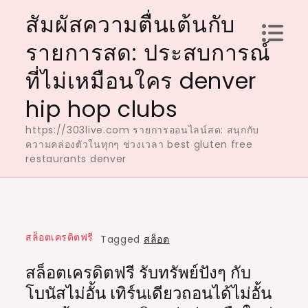
Skip
สัมผัสความตื่นเต้นกับ
to
รายการสด: ประสบการณ์
content
ที่ไม่เหมือนใคร denver
hip hop clubs
https://303live.com รายการออนไลน์สด: สนุกกับ
ความคล่องตัวในทุกๆ ช่วงเวลา best gluten free
restaurants denver
สล็อตเครดิตฟรี
Tagged
สล็อต
สล็อตเครดิตฟรี รับทรัพย์ปังๆ กับ
โบนัสไม่อั้น เทิร์นเดียวถอนได้ไม่อั้น