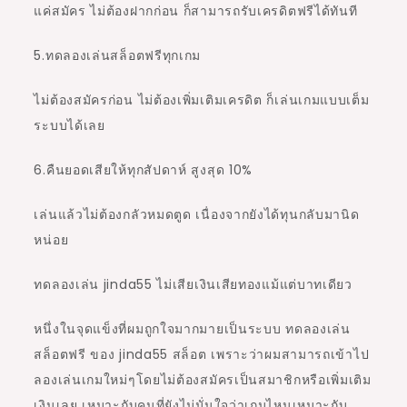
แค่สมัคร ไม่ต้องฝากก่อน ก็สามารถรับเครดิตฟรีได้ทันที
5.ทดลองเล่นสล็อตฟรีทุกเกม
ไม่ต้องสมัครก่อน ไม่ต้องเพิ่มเติมเครดิต ก็เล่นเกมแบบเต็ม
ระบบได้เลย
6.คืนยอดเสียให้ทุกสัปดาห์ สูงสุด 10%
เล่นแล้วไม่ต้องกลัวหมดตูด เนื่องจากยังได้ทุนกลับมานิด
หน่อย
ทดลองเล่น jinda55 ไม่เสียเงินเสียทองแม้แต่บาทเดียว
หนึ่งในจุดแข็งที่ผมถูกใจมากมายเป็นระบบ ทดลองเล่น
สล็อตฟรี ของ jinda55 สล็อต เพราะว่าผมสามารถเข้าไป
ลองเล่นเกมใหม่ๆโดยไม่ต้องสมัครเป็นสมาชิกหรือเพิ่มเติม
เงินเลย เหมาะกับคนที่ยังไม่มั่นใจว่าเกมไหนเหมาะกับ