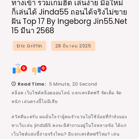
ทางเข้า รวมเกมฮิต เล่นง่าย มือใหม่
ก็เล่นได้ Jinda55 ถอนได้จริงไม่ขาย
ฝัน Top 17 By Ingeborg Jin55.net
15 มีนา 2568
0
0
Read Time:
5 Minute, 20 Second
สล็อต เว็บไซต์สล็อตออนไลน์ แจกเครดิตฟรี จัดเต็ม จัด
หนัก เล่นตรงนี้ไม่มีเสีย
สวัสดีนะครับ ผมมั่นใจว่าผู้คนจำนวนไม่ใช้น้อยที่กำลังมอง
หาเว็บเล่น jinda55 คงจะมีคำถามอยู่ในใจหลายข้อ ได้แก่
เว็บไซต์แห่งนี้จ่ายจริงไหม? มีแจกเครดิตฟรีไหม? เล่น