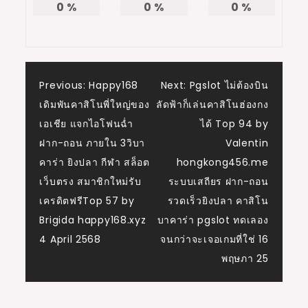
0
%
0
%
0
%
แนะแนว
Previous:
Happy168
Next:
Pgslot ไม่ต้องบิน
เดิมพันคาสิโนพี่ใหญ่ของ
ลัดฟ้าก็เล่นคาสิโนฮ่องกง
เรื่อง
เอเชีย แจกไอโฟนฉ่ำ
ได้ Top 94 by
ฝาก-ถอน ภายใน 3วิบา
Valentin
คาร่า ยิงปลา กีฬา สล็อต
hongkong456.me
เว็บตรง สมาชิกใหม่รับ
ระบบเสถียร ฝาก-ถอน
เครดิตฟรีTop 57 by
รวดเร็วยิงปลา คาสิโน
Brigida happy168.xyz
บาคาร่า pgslot ทดเลอง
4 April 2568
จนกว่าจะเจอเกมที่ใช่ 16
พฤษภา 25