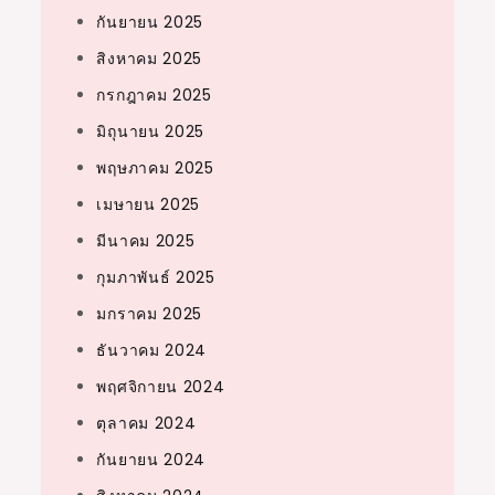
กันยายน 2025
สิงหาคม 2025
กรกฎาคม 2025
มิถุนายน 2025
พฤษภาคม 2025
เมษายน 2025
มีนาคม 2025
กุมภาพันธ์ 2025
มกราคม 2025
ธันวาคม 2024
พฤศจิกายน 2024
ตุลาคม 2024
กันยายน 2024