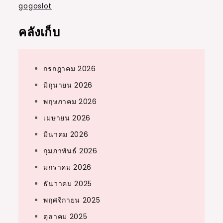
gogoslot
คลังเก็บ
กรกฎาคม 2026
มิถุนายน 2026
พฤษภาคม 2026
เมษายน 2026
มีนาคม 2026
กุมภาพันธ์ 2026
มกราคม 2026
ธันวาคม 2025
พฤศจิกายน 2025
ตุลาคม 2025