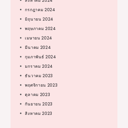
สิงหาคม 2024
กรกฎาคม 2024
มิถุนายน 2024
พฤษภาคม 2024
เมษายน 2024
มีนาคม 2024
กุมภาพันธ์ 2024
มกราคม 2024
ธันวาคม 2023
พฤศจิกายน 2023
ตุลาคม 2023
กันยายน 2023
สิงหาคม 2023