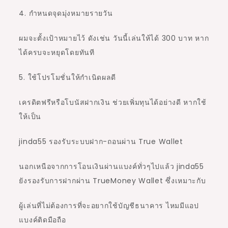
4. กำหนดจุดมุ่งหมายรายวัน
ผมจะตั้งเป้าหมายไว้ ดังเช่น วันนี้เล่นให้ได้ 300 บาท หาก
ได้ครบจะหยุดโดยทันที
5. ใช้โปรโมชั่นให้กำเนิดผลดี
เครดิตฟรีหรือโบนัสฝากเงิน ช่วยเพิ่มทุนได้อย่างดี หากใช้
ให้เป็น
jinda55 รองรับระบบฝาก-ถอนผ่าน True Wallet
นอกเหนือจากการโอนเงินผ่านแบงค์ทั่วๆไปแล้ว jinda55
ยังรองรับการฝากผ่าน TrueMoney Wallet ซึ่งเหมาะกับ
ผู้เล่นที่ไม่ต้องการที่จะอยากใช้บัญชีธนาคาร ไหมมีแอป
แบงค์ติดมือถือ