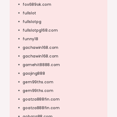
fox689ok.com
fullslot
fullslotpg
fullslotpg168.com
funny18
gachawin168.com
gachawin168.com
gamehit8888.com
gaojing888
gem99ths.com
gem99ths.com
goatza888fin.com
goatza888fin.com
gobaza88.com