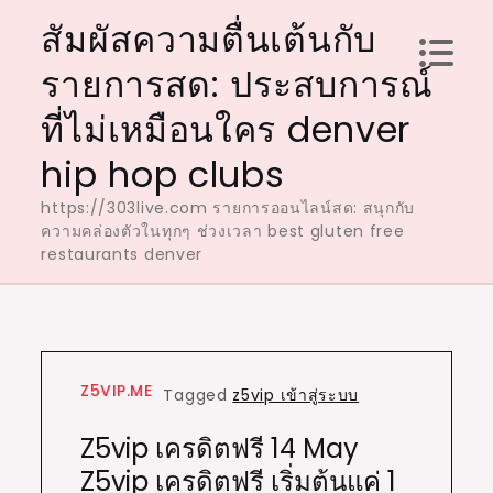
Skip
สัมผัสความตื่นเต้นกับ
to
รายการสด: ประสบการณ์
content
ที่ไม่เหมือนใคร denver
hip hop clubs
https://303live.com รายการออนไลน์สด: สนุกกับ
ความคล่องตัวในทุกๆ ช่วงเวลา best gluten free
restaurants denver
Z5VIP.ME
Tagged
z5vip เข้าสู่ระบบ
Z5vip เครดิตฟรี 14 May
Z5vip เครดิตฟรี เริ่มต้นแค่ 1