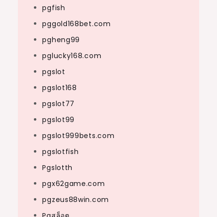
pgfish
pggold168bet.com
pgheng99
pglucky168.com
pgslot
pgslot168
pgslot77
pgslot99
pgslot999bets.com
pgslotfish
Pgslotth
pgx62game.com
pgzeus88win.com
Pgสล็อต