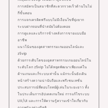
การสมัครเป็นสมาชิกที่สะดวกรวดเร็วด้านในไม่
กี่ขั้นตอน
การแจกเครดิตฟรีแบบไม่มีเงื่อนไขที่ยุ่งยาก
ระบบฝากถอนที่นำสมัยไม่ต้องคอย
การดูแลและบริการข้างหลังการขายแบบมือ
อาชีพ
แนวโน้มของอุตสาหกรรมเกมออนไลน์และ
z5vip
ด้วยการเติบโตของอุตสาหกรรมเกมออนไลน์ใน
ระดับโลก z5vip ไม่ได้หยุดพัฒนาเพียงแค่ใน
ด้านเกมและก็ระบบเท่านั้น แม้กระนั้นยังเดิน
หน้าสร้างความน่านับถือและพรีเซนเทชั่น
ประสบการณ์ที่ตอบโจทย์ผู้เล่นในระยะยาว ทั้ง
ในประเด็นการอัปเดตเกมใหม่ การแก้ไขระบบ
UX/UI และการให้ความรู้ความเข้าใจเกี่ยวกับ
การพนันอย่างมีสติ