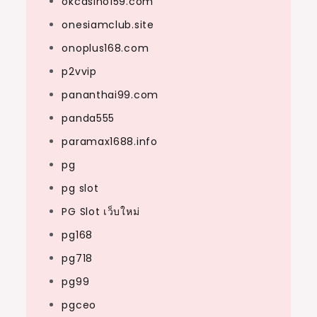
okcasino159.com
onesiamclub.site
onoplus168.com
p2vvip
pananthai99.com
panda555
paramax1688.info
pg
pg slot
PG Slot เว็บใหม่
pg168
pg718
pg99
pgceo