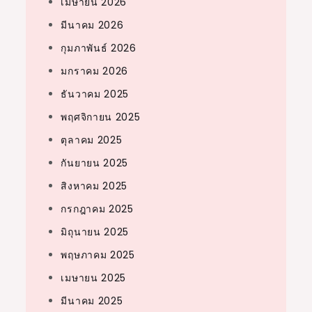
เมษายน 2026
มีนาคม 2026
กุมภาพันธ์ 2026
มกราคม 2026
ธันวาคม 2025
พฤศจิกายน 2025
ตุลาคม 2025
กันยายน 2025
สิงหาคม 2025
กรกฎาคม 2025
มิถุนายน 2025
พฤษภาคม 2025
เมษายน 2025
มีนาคม 2025