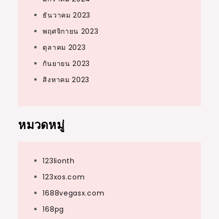
ธันวาคม 2023
พฤศจิกายน 2023
ตุลาคม 2023
กันยายน 2023
สิงหาคม 2023
หมวดหมู่
123lionth
123xos.com
1688vegasx.com
168pg