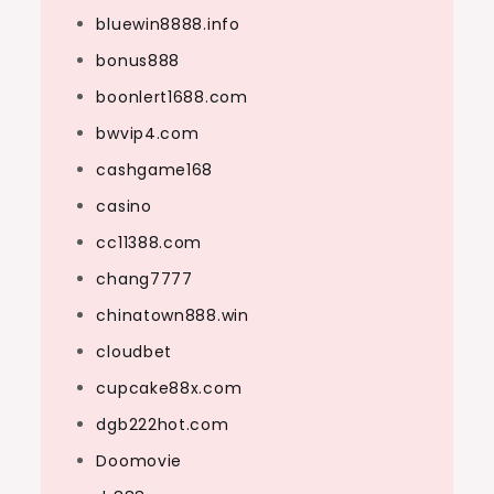
bluewin8888.info
bonus888
boonlert1688.com
bwvip4.com
cashgame168
casino
cc11388.com
chang7777
chinatown888.win
cloudbet
cupcake88x.com
dgb222hot.com
Doomovie