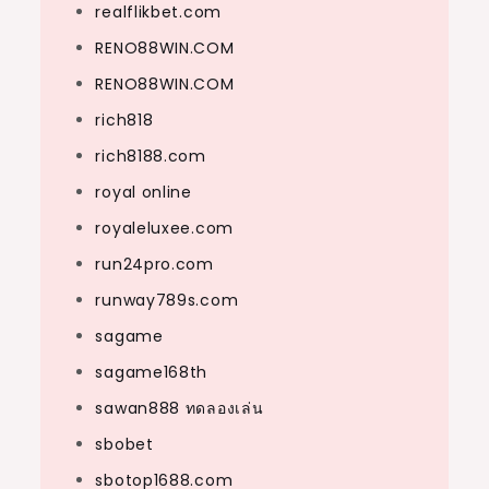
realflikbet.com
RENO88WIN.COM
RENO88WIN.COM
rich818
rich8188.com
royal online
royaleluxee.com
run24pro.com
runway789s.com
sagame
sagame168th
sawan888 ทดลองเล่น
sbobet
sbotop1688.com