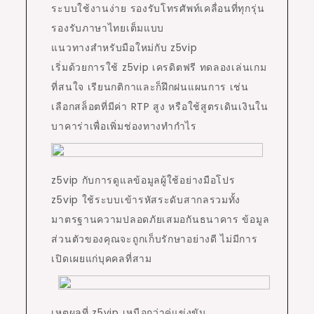
ระบบใช้งานง่าย รองรับโทรศัพท์เคลื่อนที่ทุกรุ่น
รองรับภาษาไทยเต็มแบบ
แนวทางสำหรับมือใหม่กับ z5vip
เริ่มด้วยการใช้ z5vip เครดิตฟรี ทดลองเล่นเกม
ที่สนใจ เรียนกติกาและก็ฝึกฝนแผนการ เช่น
เลือกสล็อตที่มีค่า RTP สูง หรือใช้สูตรเดินเงินใน
บาคาร่าเพื่อเพิ่มช่องทางทำกำไร
z5vip กับการดูแลข้อมูลผู้ใช้อย่างมือโปร
z5vip ใช้ระบบเข้ารหัสระดับสากลรวมทั้ง
มาตรฐานความปลอดภัยเสมอกันธนาคาร ข้อมูล
ส่วนตัวของคุณจะถูกเก็บรักษาอย่างดี ไม่มีการ
เปิดเผยแก่บุคคลที่สาม
เหตุผลที่ z5vip เหนือกว่าคู่แข่งขัน