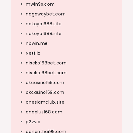
mwin9s.com
nagawaybet.com
nakoya1688.site
nakoya1688.site
nbwin.me
Netflix
niseko168bet.com
niseko168bet.com
okcasino159.com
okcasino159.com
onesiamclub.site
onoplus168.com
p2vvip
pananthai99.com