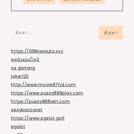
ค้นหา
สำหรับ:
https://918kissauto.xyz
ดูหนังออนไลน์
sa gaming
joker123
http://www.movie87hd.com
https://www.pussy888play.com
https://pussy888win.com
sexybaccarat
https://www.pgslot.golf
pgslot