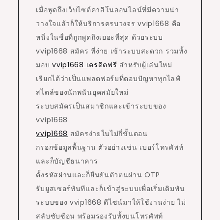
เมื่อพูดถึงเว็บไซต์คาสิโนออนไลน์ที่มีความน่า
วางใจแล้วก็ให้บริการครบวงจร vvip1668 คือ
หนึ่งในชื่อที่ถูกพูดถึงเยอะที่สุด ด้วยระบบ
vvip1668 สมัคร ที่ง่าย เข้าระบบสะดวก รวมทั้ง
มอบ
vvip1668 เครดิตฟรี
สำหรับผู้เล่นใหม่
เรียกได้ว่าเป็นแพลตฟอร์มที่ตอบปัญหาทุกไลฟ์
สไตล์ของนักพนันยุคสมัยใหม่
ระบบสมัครเป็นสมาชิกและเข้าระบบของ
vvip1668
vvip1668
สมัครง่ายในไม่กี่ขั้นตอน
กรอกข้อมูลพื้นฐาน ตัวอย่างเช่น เบอร์โทรศัพท์
และก็บัญชีธนาคาร
ตั้งรหัสผ่านและก็ยืนยันตัวตนผ่าน OTP
รับยูสเซอร์ทันทีและก็เข้าสู่ระบบเพื่อเริ่มเดิมพัน
ระบบของ vvip1668 ดีไซน์มาให้ใช้งานง่าย ไม่
สลับซับซ้อน พร้อมรองรับทั้งบนโทรศัพท์