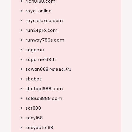
rich8188.com
royal online
royaleluxee.com
run24pro.com
runway789s.com
sagame
sagame168th
sawan888 ทดลองเล่น
sbobet
sbotop1688.com
sclass8888.com
scr888
sexy168
sexyauto168