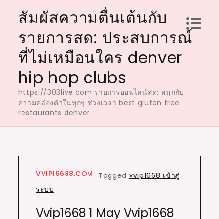
Skip
สัมผัสความตื่นเต้นกับ
to
รายการสด: ประสบการณ์
content
ที่ไม่เหมือนใคร denver
hip hop clubs
https://303live.com รายการออนไลน์สด: สนุกกับ
ความคล่องตัวในทุกๆ ช่วงเวลา best gluten free
restaurants denver
VVIP16688.COM
Tagged
vvip1668 เข้าสู่
ระบบ
Vvip1668 1 May Vvip1668