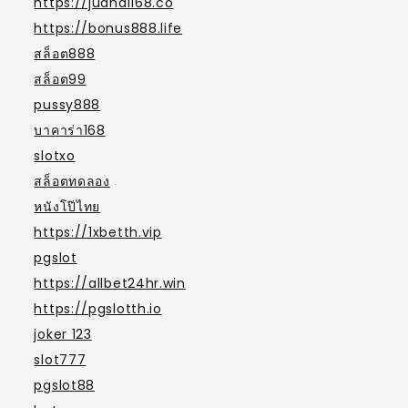
https://judhai168.co
https://bonus888.life
สล็อต888
สล็อต99
pussy888
บาคาร่า168
slotxo
สล็อตทดลอง
หนังโป๊ไทย
https://1xbetth.vip
pgslot
https://allbet24hr.win
https://pgslotth.io
joker 123
slot777
pgslot88