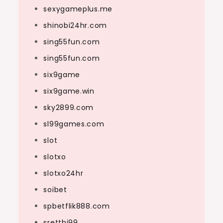
sexygameplus.me
shinobi24hr.com
sing55fun.com
sing55fun.com
six9game
six9game.win
sky2899.com
sl99games.com
slot
slotxo
slotxo24hr
soibet
spbetflik888.com
sretthi99