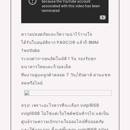
ความปลอดภัยและก็ความน่าไว้วางใจ
ได้รับใบอนุมัติจาก PAGCOR แล้วก็ BMM
Testlabs
ระบบฝาก-ถอนอัตโนมัติ 1 วัน รองรับทุก
ธนาคารไทยและก็วอลเล็ต
ทีมงานดูแลลูกค้าตลอด 7 วัน/สัปดาห์ ผ่านแชท
สดหรือไลน์
สรุป: เพราะอะไรควรที่จะเลือก vvip1668
vvip1668 ไม่ใช่แค่เว็บไซต์พนันทั่วๆไป แต่เป็น
ศูนย์รวมความเบิกบานใจออนไลน์ที่ปลอดภัย
และใช้งานง่าย ตั้งแต่ขั้นตอน vvip1668 สมัคร