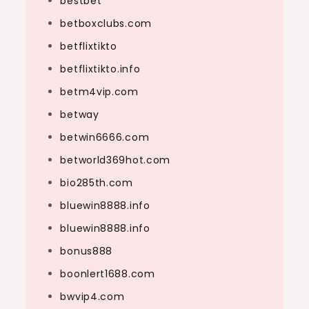
bestbet
betboxclubs.com
betflixtikto
betflixtikto.info
betm4vip.com
betway
betwin6666.com
betworld369hot.com
bio285th.com
bluewin8888.info
bluewin8888.info
bonus888
boonlert1688.com
bwvip4.com