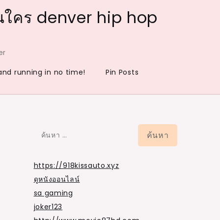
ือนใคร denver hip hop
er
and running in no time!
Pin Posts
ค้นหา
สำหรับ:
https://918kissauto.xyz
ดูหนังออนไลน์
sa gaming
joker123