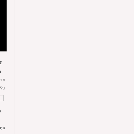
มี
ต
มาก
รับ
ง
ทุน