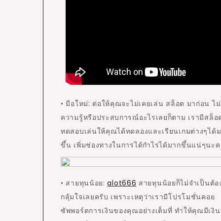
• มือใหม่: ต่อให้คุณจะไม่เคยเล่น สล็อต มาก่อน ไม่
ความรู้หรือประสบการณ์อะไรเลยก็ตาม เรามีสล็อ
ทดสอบเล่นให้คุณได้ทดลองและเรียนเกมต่างๆได้
ขึ้น เพิ่มช่องทางในการได้กำไรได้มากขึ้นแน่ๆนะค
• สายทุนน้อย:
alot666
สายทุนน้อยก็ไม่จำเป็นต้อ
กลุ้มใจเลยครับ เพราะเหตุว่าเรามีโปรโมชั่นคอย
ซัพพอร์ตการเงินของคุณอย่างเต็มที่ ทำให้คุณมีเงิน