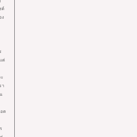
ๆ
ซต์
อง
ร
แต่
จะ
รา
็น
็อต
าร