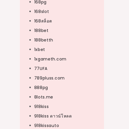
168pg
168slot
168สล็อต
188bet
188betth
1xbet
1xgameth.com
77UFA
789pluss.com
888pg
8lots.me
918kiss
918kiss ดาวน์โหลด
918kissauto