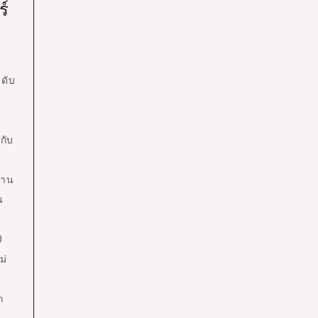
ร์
ดับ
กับ
่าน
น
0
ม่
ก