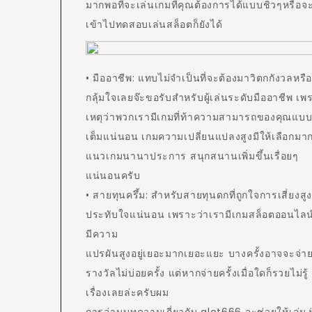
มากพอที่จะเล่นเกมที่คุณต้องการได้แบบชิวๆหรือจ
เข้าไปทดสอบเล่นสล็อตก็ยังได้
• มืออาชีพ: แทบไม่จำเป็นที่จะต้องมาวิตกกังวลหรือ
กลุ้มใจเลยจ๊ะขอรับสำหรับผู้เล่นระดับมืออาชีพ เพ
เหตุว่าพวกเรามีเกมที่ท้าความสามารถของคุณแบบ
เต็มแน่นอน เกมความเปลี่ยนแปลงสูงมีให้เลือกมา
แนวเกมนานาประการ สนุกสนานเพิ่มขึ้นเรื่อยๆ
แน่นอนครับ
• สายทุนครึ้ม: สำหรับสายทุนดกที่ถูกใจการเสี่ยงสูง
ประทับใจแน่นอน เพราะว่าเรามีเกมสล็อตออนไลน์ท
มีความ
แปรผันสูงอยู่เยอะมากเยอะแยะ บางครั้งอาจจะจ่า
รางวัลไม่บ่อยครั้ง แต่หากจ่ายครั้งเมื่อใดก็รวยไม่รู้
เรื่องเลยล่ะครับผม