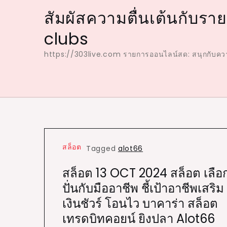
Skip
สัมผัสความตื่นเต้นกับร
to
clubs
content
https://303live.com รายการออนไลน์สด: สนุกกับควา
สล็อต
Tagged
alot66
สล็อต 13 OCT 2024 สล็อต เลือ
ปั่นกับมืออาชีพ ชี้เป้าอาชีพเสริม
เงินชัวร์ โอนไว บาคาร่า สล็อต
เทรดบิทคอยน์ ยิงปลา Alot66