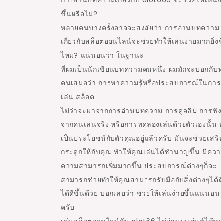
การอ่านบทความเกี่ยวกับ alot666 จะช่วยให้เล่นง
ขึ้นหรือไม่?
หลายคนบางครั้งอาจจะสงสัยว่า การอ่านบทความ
เกี่ยวกับสล็อตออนไลน์จะช่วยทำให้เล่นง่ายมากยิ่งข
ไหม? แน่นอนว่า ในฐานะ
ที่ผมเป็นนักเขียนบทความคนหนึ่ง ผมมักจะบอกกับท
คนเสมอว่า การหาความรู้หรือประสบการณ์ในการ
เล่น สล็อต
ไม่ว่าจะมาจากการอ่านบทความ การดูคลิป การฟั
จากคนเล่นจริง หรือการทดลองเล่นด้วยตัวเองนั้น 
เป็นประโยชน์กับตัวคุณอยู่แล้วครับ มันจะช่วยเสริ
กระดูกให้กับคุณ ทำให้คุณเล่นได้ชำนาญขึ้น มีความ
ความสามารถเพิ่มมากขึ้น ประสบการณ์ต่างๆก็จะ
สามารถช่วยทำให้คุณสามารถรับมือกับสิ่งต่างๆได้
ได้ดีขึ้นด้วย บอกเลยว่า ช่วยให้เล่นง่ายขึ้นแน่นอน
ครับ