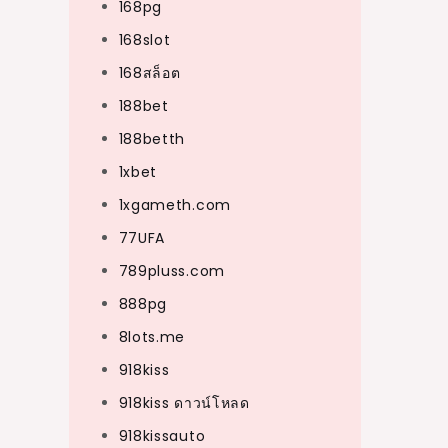
168pg
168slot
168สล็อต
188bet
188betth
1xbet
1xgameth.com
77UFA
789pluss.com
888pg
8lots.me
918kiss
918kiss ดาวน์โหลด
918kissauto