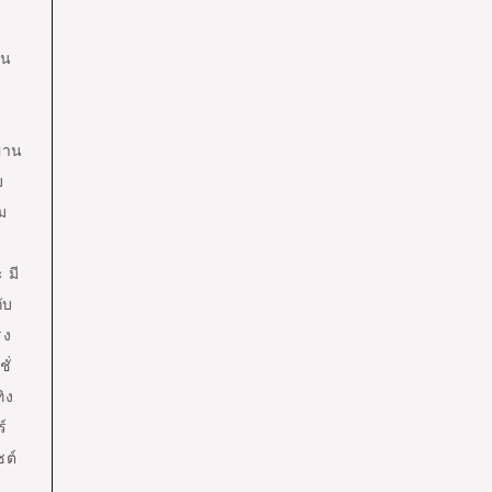
าน
่าน
บ
ม
 มี
ับ
รง
ั่
ิง
์
ซต์