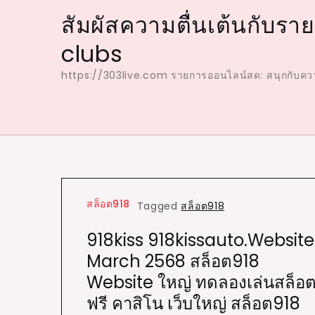
Skip
สัมผัสความตื่นเต้นกับร
to
clubs
content
https://303live.com รายการออนไลน์สด: สนุกกับควา
สล็อต918
Tagged
สล็อต918
918kiss 918kissauto.website
March 2568 สล็อต918
Website ใหญ่ ทดลองเล่นสล็อ
ฟรี คาสิโน เว็บใหญ่ สล็อต918