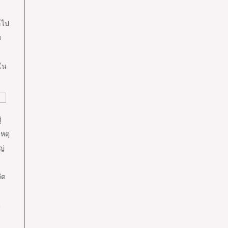
ภไป
ม
ใน
่
หตุ
ญ่
ัด
น