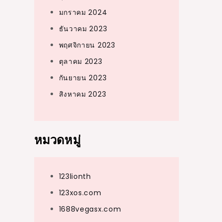
มกราคม 2024
ธันวาคม 2023
พฤศจิกายน 2023
ตุลาคม 2023
กันยายน 2023
สิงหาคม 2023
หมวดหมู่
123lionth
123xos.com
1688vegasx.com