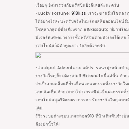
เรื่อยๆ ยิ่งมารวมกับฟรีสปินยิ่งดีเลยล่ะนะครับ
• Lucky Fortune:
918kiss
เราจะขาดธีมโชคลา
ได้อย่างไรล่ะนะครับจริงไหม เกมสล็อตออนไลน์ธี
โชคลาภสุดมีชื่อเสียงจาก 918kissauto ที่มาพร้อม
ฟีเจอร์พิเศษอย่างการซื้อฟรีสปินด้วยตัวเองได้เลย 
รอบโบนัสก็มีตัวคูณรางวัลอีกด้วยครับ
• Jackpot Adventure: แม้ปรารถนามุ่งหน้าเข้าสู
รางวัลใหญ่ก็จะต้องเกม918kissautoนี้แค่นั้น ด้วยเ
ว่าเป็นเกมสล็อตที่ย้ำแจ็คพอตแตกรวมทั้งรางวัลให
แบบจัดเต็ม ด้วยระบบโปรเกรสซีฟแจ็คพอตรวมทั้ง
รอบโบนัสสุดวิจิตรตระการตา รับรางวัลใหญ่แบบจ
เต็ม
รีวิวระบบต่างๆบนเกมสล็อต918 ที่นักเดิมพันจำเป็
ต้องยกนิ้วให้!