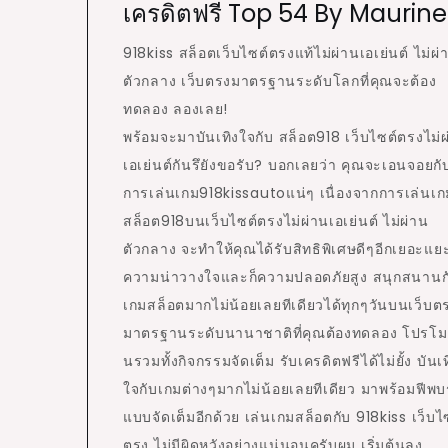
เครดิตฟรี Top 54 By Maurine
918kiss สล็อตเว็บไซต์ตรงแท้ไม่ผ่านเอเย่นต์ ไม่ผ่
ตัวกลาง เว็บตรงมาตรฐานระดับโลกที่คุณจะต้อง
ทดลอง ลองเลย!
พร้อมจะมาบันเทิงใจกับ สล็อต918 เว็บไซต์ตรงไม่ผ
เอเย่นต์กันรึยังขอรับ? บอกเลยว่า คุณจะเอนจอยกั
การเล่นเกม918kissautoแน่ๆ เนื่องจากการเล่นเก
สล็อต918บนเว็บไซต์ตรงไม่ผ่านเอเย่นต์ ไม่ผ่าน
ตัวกลาง จะทำให้คุณได้รับสิทธิพิเศษดีๆอีกเยอะแยะ
ความน่าวางใจและก็ความปลอดภัยสูง สนุกสนานก
เกมสล็อตมากไม่น้อยเลยทีเดียวได้ทุกๆวันบนเว็บต
มาตรฐานระดับนานาชาติที่คุณต้องทดลอง โปรโมช
นรวมทั้งกิจกรรมจัดเต็ม รับเครดิตฟรีได้ไม่ยั้ง บันเท
ใจกับเกมต่างๆมากไม่น้อยเลยทีเดียว มาพร้อมฟีพบร
แบบจัดเต็มอีกด้วย เล่นเกมสล็อตกับ 918kiss เว็บไ
ตรง ไม่มีผิดหวังอย่างแน่นอนครับผม เริ่มต้นลง