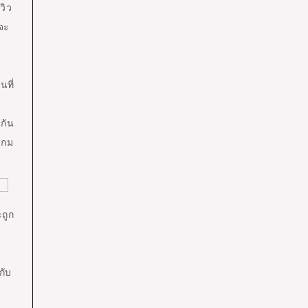
วิว
จะ
นที่
นกัน
เกม
ถูก
กับ