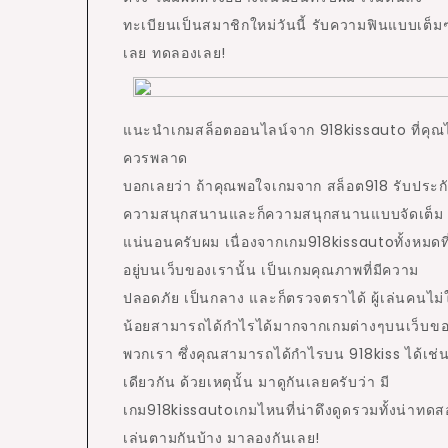
ทะเบียนเป็นสมาชิกใหม่วันนี้ รับความฟินแบบเต็มๆ
เลย ทดลองเลย!
แนะนำเกมสล็อตออนไลน์จาก 918kissauto ที่คุณไ
ควรพลาด
บอกเลยว่า ถ้าคุณพอใจเกมจาก สล็อต918 รับประก
ความสนุกสนานและก็ความสนุกสนานแบบจัดเต็ม
แน่นอนครับผม เนื่องจากเกม918kissautoทั้งหมดที่
อยู่บนเว็บของเรานั้น เป็นเกมคุณภาพที่มีความ
ปลอดภัย เป็นกลาง และก็ตรวจตราได้ ผู้เล่นคนไม่
น้อยสามารถได้กำไรได้มากจากเกมต่างๆบนเว็บข
พวกเรา ซึ่งคุณสามารถได้กำไรบน 918kiss ได้เช่
เดียวกัน ด้วยเหตุนั้น มาดูกันเลยครับว่า มี
เกม918kissautoเกมไหนที่น่าดึงดูดรวมทั้งน่าทด
เล่นตามกันบ้าง มาลองกันเลย!