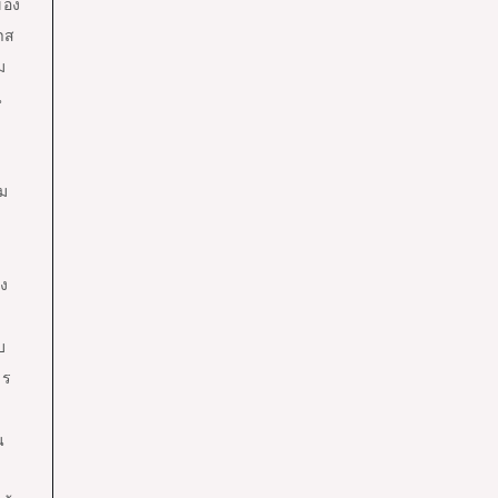
ของ
าส
ม
น
น
กม
่ง
บ
าร
น