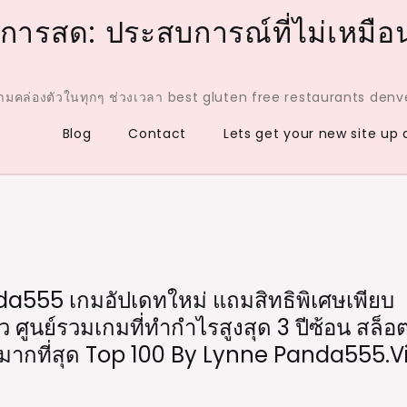
ายการสด: ประสบการณ์ที่ไม่เหม
มคล่องตัวในทุกๆ ช่วงเวลา best gluten free restaurants denv
Blog
Contact
Lets get your new site up 
55 เกมอัปเดทใหม่ แถมสิทธิพิเศษเพียบ
ว ศูนย์รวมเกมที่ทำกำไรสูงสุด 3 ปีซ้อน สล็อ
มากที่สุด Top 100 By Lynne Panda555.v