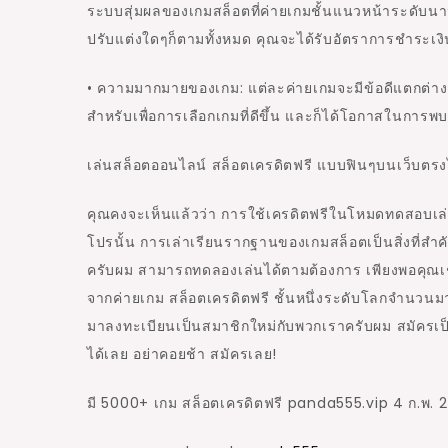
ระบบสุ่มผลของเกมสล็อตที่ค่ายเกมชั้นแนวหน้าระดับนานา
ปรับแต่งใดๆก็ตามทั้งหมด คุณจะได้รับอัตราการชำระเงิ
• ความมากมายของเกม: แต่ละค่ายเกมจะมีข้อดีแตกต่างกั
สำหรับเพื่อการเลือกเกมที่ดีขึ้น และก็ได้โอกาสในการพบ
เล่นสล็อตออนไลน์ สล็อตเครดิตฟรี แบบฟินๆบนเว็บตรงไม
คุณคงจะเห็นแล้วว่า การใช้เครดิตฟรีในโหมดทดสอบเล่
โปรนั้น การเล่าเรียนรากฐานของเกมสล็อตเป็นสิ่งที่สำคั
ครับผม สามารถทดลองเล่นได้ตามต้องการ เพียงพอคุณเชื่อ
จากค่ายเกม สล็อตเครดิตฟรี ชั้นหนึ่งระดับโลกจำนวนมาก
มาลงทะเบียนเป็นสมาชิกใหม่กับพวกเราครับผม สมัครเป
ได้เลย อย่าคอยช้า สมัครเลย!
มี 5000+ เกม สล็อตเครดิตฟรี panda555.vip 4 ก.พ. 