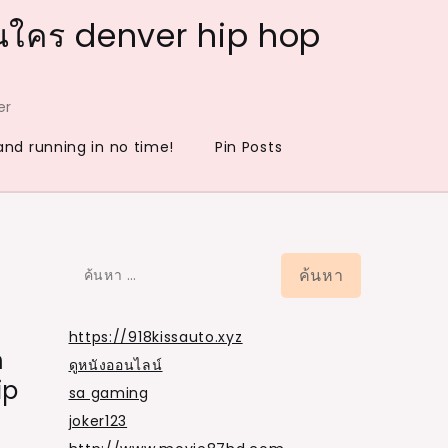
ือนใคร denver hip hop
er
and running in no time!
Pin Posts
ค้นหา
สำหรับ:
https://918kissauto.xyz
ต
ดูหนังออนไลน์
ip
sa gaming
joker123