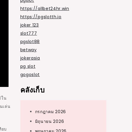
pgslot
https://allbet24hr.win
https://pgslotth.io
joker 123
slot777
pgslot88
betway
jokerasia
pg slot
gogoslot
คลังเก็บ
ช้ใน
นเล่น
กรกฎาคม 2026
มิถุนายน 2026
ทียบ
พฤษภาคม 2026