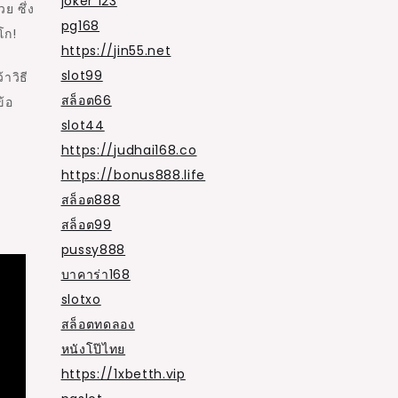
joker 123
ย ซึ่ง
pg168
โก!
https://jin55.net
slot99
าวิธี
สล็อต66
้อ
slot44
https://judhai168.co
https://bonus888.life
สล็อต888
สล็อต99
pussy888
บาคาร่า168
slotxo
สล็อตทดลอง
หนังโป๊ไทย
https://1xbetth.vip