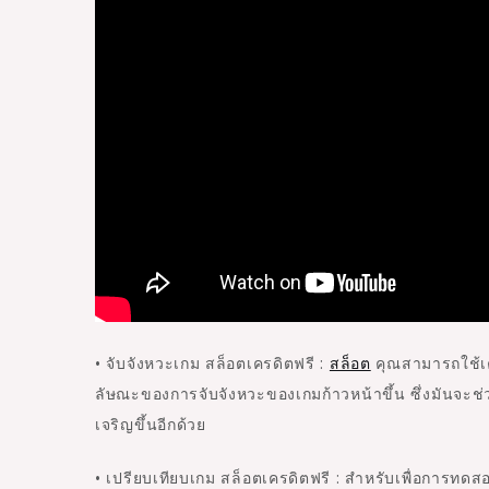
• จับจังหวะเกม สล็อตเครดิตฟรี :
สล็อต
คุณสามารถใช้เคร
ลัษณะของการจับจังหวะของเกมก้าวหน้าขึ้น ซึ่งมันจะช
เจริญขึ้นอีกด้วย
• เปรียบเทียบเกม สล็อตเครดิตฟรี : สำหรับเพื่อการทดส