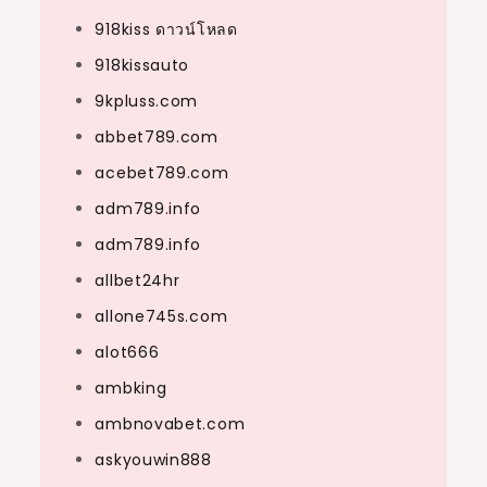
918kiss ดาวน์โหลด
918kissauto
9kpluss.com
abbet789.com
acebet789.com
adm789.info
adm789.info
allbet24hr
allone745s.com
alot666
ambking
ambnovabet.com
askyouwin888