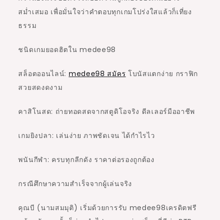
สม่ำเสมอ เพื่อมั่นใจว่าคำตอบทุกเกมโปร่งใสแล้วก็เที่ยง
ธรรม
ชนิดเกมยอดฮิตใน medee98
สล็อตออนไลน์:
medee98 สมัคร
โบนัสแตกง่าย กราฟิก
สวยสดงดงาม
คาสิโนสด: ถ่ายทอดสดจากสตูดิโอจริง ดีลเลอร์มืออาชีพ
เกมยิงปลา: เล่นง่าย ภาพชัดเจน ได้กำไรไว
พนันกีฬา: ครบทุกลีกดัง ราคาต่อรองถูกต้อง
กรณีศึกษาความสำเร็จจากผู้เล่นจริง
คุณบี (นามสมมุติ) เริ่มด้วยการรับ medee98เครดิตฟรี