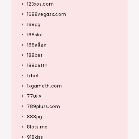
123xos.com
1688vegasx.com
168pg
168slot
168สล็อต
188bet
188betth
1xbet
1xgameth.com
77UFA
789pluss.com
888pg
8lots.me
918kiss