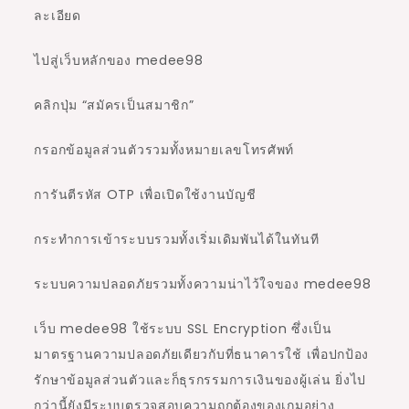
ละเอียด
ไปสู่เว็บหลักของ medee98
คลิกปุ่ม “สมัครเป็นสมาชิก”
กรอกข้อมูลส่วนตัวรวมทั้งหมายเลขโทรศัพท์
การันตีรหัส OTP เพื่อเปิดใช้งานบัญชี
กระทำการเข้าระบบรวมทั้งเริ่มเดิมพันได้ในทันที
ระบบความปลอดภัยรวมทั้งความน่าไว้ใจของ medee98
เว็บ medee98 ใช้ระบบ SSL Encryption ซึ่งเป็น
มาตรฐานความปลอดภัยเดียวกับที่ธนาคารใช้ เพื่อปกป้อง
รักษาข้อมูลส่วนตัวและก็ธุรกรรมการเงินของผู้เล่น ยิ่งไป
กว่านี้ยังมีระบบตรวจสอบความถูกต้องของเกมอย่าง