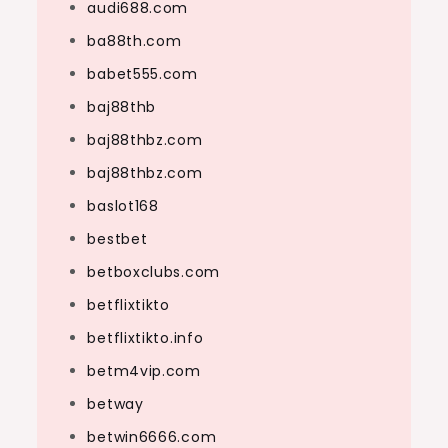
audi688.com
ba88th.com
babet555.com
baj88thb
baj88thbz.com
baj88thbz.com
baslot168
bestbet
betboxclubs.com
betflixtikto
betflixtikto.info
betm4vip.com
betway
betwin6666.com