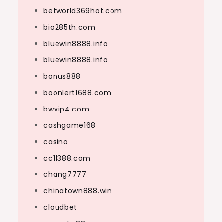
betworld369hot.com
bio285th.com
bluewin8888.info
bluewin8888.info
bonus888
boonlert1688.com
bwvip4.com
cashgame168
casino
cc11388.com
chang7777
chinatown888.win
cloudbet