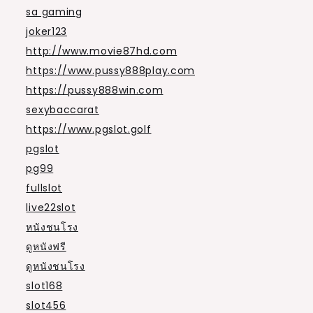
sa gaming
joker123
http://www.movie87hd.com
https://www.pussy888play.com
https://pussy888win.com
sexybaccarat
https://www.pgslot.golf
pgslot
pg99
fullslot
live22slot
หนังชนโรง
ดูหนังฟรี
ดูหนังชนโรง
slot168
slot456