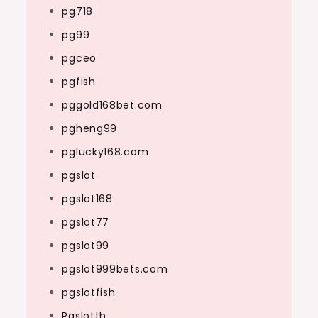
pg718
pg99
pgceo
pgfish
pggold168bet.com
pgheng99
pglucky168.com
pgslot
pgslot168
pgslot77
pgslot99
pgslot999bets.com
pgslotfish
Pgslotth