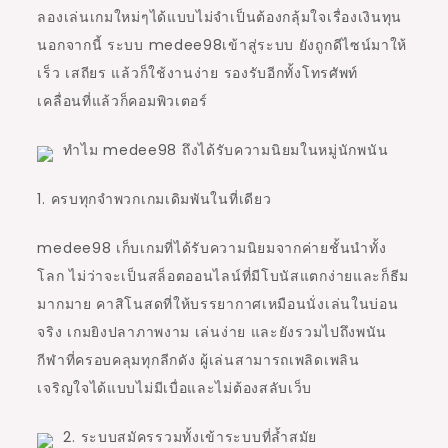
ลองเล่นเกมใหม่ๆได้แบบไม่จำเป็นต้องกลุ้มใจเรื่องเงินทุน
นอกจากนี้ ระบบ medee98เข้าสู่ระบบ ยังถูกดีไซน์มาให้
เร็ว เสถียร แล้วก็ใช้งานง่าย รองรับอีกทั้งโทรศัพท์
เคลื่อนที่แล้วก็คอมพิวเตอร์
ทำไม medee98 ถึงได้รับความนิยมในหมู่นักพนัน
1. ครบทุกจำพวกเกมเดิมพันในที่เดียว
medee98 เก็บเกมที่ได้รับความนิยมจากค่ายชั้นนำทั้ง
โลก ไม่ว่าจะเป็นสล็อตออนไลน์ที่มีโบนัสแตกง่ายและก็ธีม
มากมาย คาสิโนสดที่ให้บรรยากาศเหมือนนั่งเล่นในบ่อน
จริง เกมยิงปลาภาพงาม เล่นง่าย และยังรวมไปถึงพนัน
กีฬาที่ครอบคลุมทุกลีกดัง ผู้เล่นสามารถเพลิดเพลิน
เจริญใจได้แบบไม่มีเบื่อและไม่ต้องสลับเว็บ
2. ระบบสมัครรวมทั้งเข้าระบบที่ล้ำสมัย