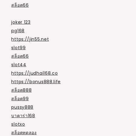
สล็อต66
joker 123
pg168
https://jin55.net
slot99
สล็อต66
slot44
https://judhai168.co
https://bonus888.life
สล็อต888
สล็อต99
pussy888
บาคาร่า168
slotxo
สล็อตทดลอง