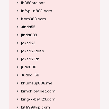
ib888pro.bet
infyplus888.com
item388.com
Jinda55
jinda888
joker123
joker123auto
joker123th
juad888
Judhai168
khumsup888.me
kimchibetbet.com
kingxxxbet123.com
kitti999vip.com