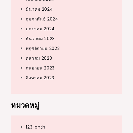
มีนาคม 2024
กุมภาพันธ์ 2024
มกราคม 2024
ธันวาคม 2023
พฤศจิกายน 2023
ตุลาคม 2023
กันยายน 2023
สิงหาคม 2023
หมวดหมู่
123lionth