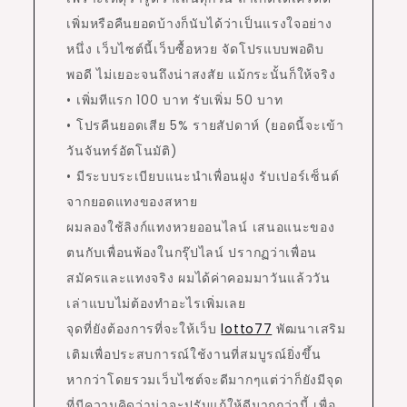
เพิ่มหรือคืนยอดบ้างก็นับได้ว่าเป็นแรงใจอย่าง
หนึ่ง เว็บไซต์นี้เว็บซื้อหวย จัดโปรแบบพอดิบ
พอดี ไม่เยอะจนถึงน่าสงสัย แม้กระนั้นก็ให้จริง
• เพิ่มทีแรก 100 บาท รับเพิ่ม 50 บาท
• โปรคืนยอดเสีย 5% รายสัปดาห์ (ยอดนี้จะเข้า
วันจันทร์อัตโนมัติ)
• มีระบบระเบียบแนะนำเพื่อนฝูง รับเปอร์เซ็นต์
จากยอดแทงของสหาย
ผมลองใช้ลิงก์แทงหวยออนไลน์ เสนอแนะของ
ตนกับเพื่อนพ้องในกรุ๊ปไลน์ ปรากฏว่าเพื่อน
สมัครและแทงจริง ผมได้ค่าคอมมาวันแล้ววัน
เล่าแบบไม่ต้องทำอะไรเพิ่มเลย
จุดที่ยังต้องการที่จะให้เว็บ
lotto77
พัฒนาเสริม
เติมเพื่อประสบการณ์ใช้งานที่สมบูรณ์ยิ่งขึ้น
หากว่าโดยรวมเว็บไซต์จะดีมากๆแต่ว่าก็ยังมีจุด
ที่มีความคิดว่าน่าจะปรับแก้ให้ดีมากกว่านี้ เพื่อ