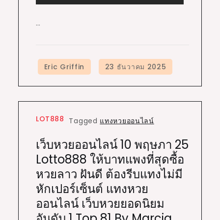
…
LOT888
Tagged
แทงหวยออนไลน์
เว็บหวยออนไลน์ 10 พฤษภา 25
Lotto888 ให้บาทแพงที่สุดซื้อ
หวยลาว ฝันดี ต้องรีบแทงไม่มี
หักเปอร์เซ็นต์ แทงหวย
ออนไลน์ เว็บหวยยอดนิยม
อันดับ 1 Top 81 By Marcia