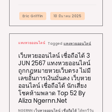
แทงหวยออนไลน์
Tagged
แทงหวยออนไลน์
เว็บหวยออนไลน์ เชื่อถือได้ 3
JUN 2567 แทงหวยออนไลน์
ถูกกฎหมายหวยเว็บตรง ไม่มี
เลขอั้นการเงินมั่นคง เว็บหวย
ออนไลน์ เชื่อถือได้ นักเสี่ยง
โชคห้ามพลาด Top 52 By
Aliza Ngernn.net
NGERNN
เว็บหวยออนไลน์ เชื่อถือได้
ได้ทุกวี่วัน