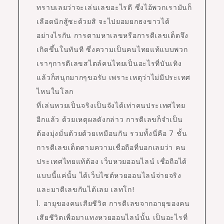
ทราบเลยว่าจะเล่นเลขอะไรดี ซึ่งไอ้พวกเรามันก็
เลือดนักสู้ซะด้วยสิ จะไปยอมยกธงขาวได้
อย่างไรกัน การตามหาเลขหรือการตีเลขเด็ดจึง
เกิดขึ้นในทันที ซึ่งความเป็นคนไทยแท้แบบพวก
เราๆการตีเลขสไตล์คนไทยเป็นอะไรที่บันเทิง
แล้วก็สนุกมากๆขอรับ เพราะเหตุว่าไม่มีประเทศ
ไหนในโลก
ที่เล่นหวยเป็นจริงเป็นจังได้เท่าคนประเทศไทย
อีกแล้ว ด้วยเหตุผลดังกล่าว การตีเลขก็จำเป็น
ต้องมุ่งมั่นด้วยด้วยเหมือนกัน รวมทั้งนี่คือ 7 ชั้น
การตีเลขเด็ดตามความเชื่อถือที่บอกเลยว่า คน
ประเทศไทยแท้ต้อง เว็บหวยออนไลน์ เชื่อถือได้
แบบนี้แค่นั้น ได้เว็บไซต์หวยออนไลน์จ่ายจริง
และมาตีเลขกันได้เลย เลทโก!
1. อายุของคนเสียชีวิต การตีเลขจากอายุของคน
เสียชีวิตเพื่อมาแทงหวยออนไลน์นั้น เป็นอะไรที่