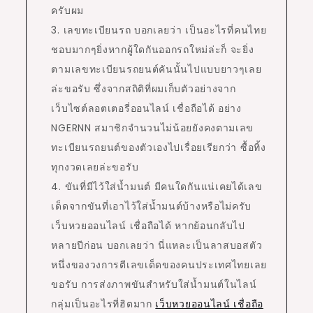
ครับผม
3. เลขทะเบียนรถ บอกเลยว่า เป็นอะไรที่คนไทย
ชอบมากๆยิ่งหากผู้ใดกันออกรถใหม่ล่ะก็ จะยิ่ง
ตามเลขทะเบียนรถยนต์คันนั้นไปแบบยาวๆเลย
ล่ะขอรับ ซึ่งจากสถิติที่ผมเก็บตัวอย่างจาก
เว็บไซต์ลอตเตอรี่ออนไลน์ เชื่อถือได้ อย่าง
NGERNN สมาชิกจำนวนไม่น้อยยังคงตามเลข
ทะเบียนรถยนต์ของตัวเองไปเรื่อยเรียกว่า ซื้อทิ้ง
ทุกงวดเลยล่ะขอรับ
4. ขันที่มีไว้ใส่น้ำมนต์ มีคนใดกันแน่เคยได้เลข
เด็ดจากขันที่เอาไว้ใส่น้ำมนต์บ้างหรือไม่ครับ
เว็บหวยออนไลน์ เชื่อถือได้ หากย้อนกลับไป
หลายปีก่อน บอกเลยว่า นี่แหละเป็นลาสบอสตัว
หนึ่งของวงการตีเลขเด็ดของคนประเทศไทยเลย
ขอรับ การส่งภาพขันสำหรับใส่น้ำมนต์ในไลน์
กลุ่มเป็นอะไรที่ฮิตมาก
เว็บหวยออนไลน์ เชื่อถือ