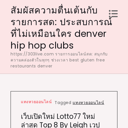
Skip
สัมผัสความตื่นเต้นกับ
to
รายการสด: ประสบการณ์
content
ที่ไม่เหมือนใคร denver
hip hop clubs
https://303live.com รายการออนไลน์สด: สนุกกับ
ความคล่องตัวในทุกๆ ช่วงเวลา best gluten free
restaurants denver
แทงหวยออนไลน์
Tagged
แทงหวยออนไลน์
เว็บเปิดใหม่ Lotto77 ใหม่
ล่าสุด Top 8 By Leigh เวป