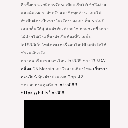
อีกทั้งพวกเรามีการจัดระเบียบเว็บให้เข้าถึงง่าย
และคุ้มเหมาะสำหรับสมาชิกทุกท่าน และไม่
จำเป็นต้องเป็นห่วงในเรื่องของเลขอั้นเราไม่มี
เลขกลั้นให้ผู้เล่นจำต้องกังวลใจ สามารถซื้อหวย
ได้ง่ายได้เงินเต็มๆจำเป็นต้องที่นี่แค่นั้น
lot888เว็บไซต์ลอตเตอรี่ออนไลน์ป้อมหัวใจได้
ชำระเงินจริง
หวยสด เว็บหวยออนไลน์ lot888.net 13 MAY
สล็อต
25 Marcia เอาใจสายเสี่ยงโชค
เว็บหวย
ออนไลน์
หุ้นต่างประเทศ Top 42
ขอขอบพระคุณที่มา
lotto888
https://bit.ly/lot888