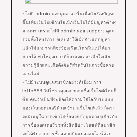
• ไม่มี admin คอยดูแล ฉะนั้นเมื่อกำเนิดปัญหา
ขึ้นเพิ่มเงินไม่เข้าหรือเบิกเงินไม่ได้มีปัญหาต่างๆ
ตามมา เพราะไม่มี admin คอย support ดูแล
รวมทั้งให้บริการ ก็เลยทำให้เมื่อกำเนิดปัญหา
แล้วไม่สามารถที่จะร้องเรียนใครกันแน่ให้มา
ช่วยได้ ทำให้คุณบางทีก็อาจจะต้องเสียใจเสีย
ความรู้สึกและเสียตังค์ฟรีสำหรับในการซื้อหวย
ออนไลน์
• ไม่มีระบบดูแลสมาชิกอย่างดีเยี่ยม การ
lotto888 ไม่ใช่ว่าคุณอยากจะซื้อเว็บไซต์ไหนก็
ซื้อ คุณจำเป็นที่จะต้องให้ความใส่ใจกับรูปแบบ
ของเว็บลอตเตอรี่ด้วยเข้ามาเว็บไซต์แล้ว ก็ควร
จะมีเมนูในการเข้าไปซื้อหวยข้อมูลต่างๆเกี่ยวกับ
การซื้อลอตเตอรี่รวมทั้งสิทธิประโยชน์ที่สมาชิก
จะได้รับจากการซื้อสลากกินแบ่งออนไลน์ด้วย