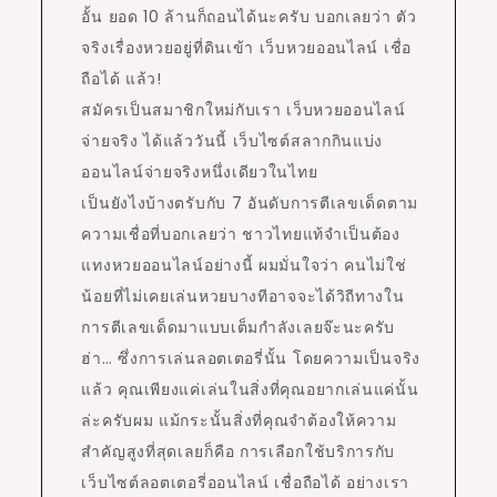
อั้น ยอด 10 ล้านก็ถอนได้นะครับ บอกเลยว่า ตัว
จริงเรื่องหวยอยู่ที่ดินเข้า เว็บหวยออนไลน์ เชื่อ
ถือได้ แล้ว!
สมัครเป็นสมาชิกใหม่กับเรา เว็บหวยออนไลน์
จ่ายจริง ได้แล้ววันนี้ เว็บไซต์สลากกินแบ่ง
ออนไลน์จ่ายจริงหนึ่งเดียวในไทย
เป็นยังไงบ้างตรับกับ 7 อันดับการตีเลขเด็ดตาม
ความเชื่อที่บอกเลยว่า ชาวไทยแท้จำเป็นต้อง
แทงหวยออนไลน์อย่างนี้ ผมมั่นใจว่า คนไม่ใช่
น้อยที่ไม่เคยเล่นหวยบางทีอาจจะได้วิถีทางใน
การตีเลขเด็ดมาแบบเต็มกำลังเลยจ๊ะนะครับ
ฮ่า… ซึ่งการเล่นลอตเตอรี่นั้น โดยความเป็นจริง
แล้ว คุณเพียงแค่เล่นในสิ่งที่คุณอยากเล่นแค่นั้น
ล่ะครับผม แม้กระนั้นสิ่งที่คุณจำต้องให้ความ
สำคัญสูงที่สุดเลยก็คือ การเลือกใช้บริการกับ
เว็บไซต์ลอตเตอรี่ออนไลน์ เชื่อถือได้ อย่างเรา