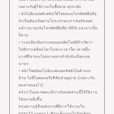
เหมาะกับผู้ใช้งานเว็บซื้อหวย ทุกระดับ
• ยังไม่มีแอปพลิเคชันให้โหลดบนโทรศัพท์มือถือ
จำเป็นต้องเปิดผ่านโปรแกรมเบราเซอร์ตลอด
แม้ว่าจะรองรับโทรศัพท์มือถือ 100% และจากนั้น
ก็ตาม
• ระบบล็อกอินกระดอนออกอัตโนมัติถ้าเกิดว่า
ไม่มีการเคลื่อนไหวในช่วงเวลาใดเวลาหนึ่ง
บางทีก็อาจจะไม่สบายหากกำลังนั่งเลือกเลข
นานๆ
• หน้าโพยย้อนไปยังแสดงผลลัพธ์เป็นตัวเลข
ล้วน ไม่มีไอคอนหรือสีสันช่วยดูง่าย (เหมาะกับ
คนสายมองไว)
หวังว่าในอนาคตจะมีการอัปเดตส่วนนี้ให้ใช้งาน
ได้สบายยิ่งขึ้น
สรุปความรู้สึกหลังจากที่มีการใช้งานเว็บ
lotto77 มาครบ 1 เดือนเต็มแบบไม่อ้อมค้อม