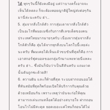
ได้
ทุกๆวันนี้ก็ยังคงมีอยู่ แต่ว่าบางครั้งอาจจะ
เห็นได้ลดลง ก็จะต้องคอยญาติผู้ใหญ่ส่งต่อๆกัน
มานี่ล่ะนะครับ ฮ่า…
5. สุ่มจากสิ่งใกล้ตัว การสุ่มเดาจากสิ่งใกล้ตัว
เป็นอะไรที่ผมอเมซิ่งกับการตีเลขเด็ดของคน
ประเทศไทยมากมายๆครับ เนื่องจากสุ่มจากสิ่ง
ใกล้ตัวก็คือ สุ่มได้จากทุกสิ่งบนโลกใบนี้เลยล่ะ
นะครับ ที่ผมเคยได้เห็นแล้วขบขันที่สุดก็คือ การ
เอาสกอร์ฟุตบอลของกลุ่มรักมาแทงหวยนี่แหละ
ครับ ฮ่า… ซึ่งมันก็นับว่าเป็นสีสันครับ แถมงวด
นั้นดันถูกซะด้วยสิ!
6. ความฝัน และก็ท้ายที่สุด ระบบฝากถอนออโต้
ที่ทันสมัยที่สุดก็พร้อมเปิดให้บริการกับคุณด้วย
ด้วยเหมือนกัน เพราะเหตุว่ามันจะก่อให้คุณ
สามารถเล่นเกมสล็อตได้อย่างสบายใจ ฝากถอน
โอนไวไม่มีสะดุด ยอดเยอะแค่ไหนก็ถอนได้ไม่