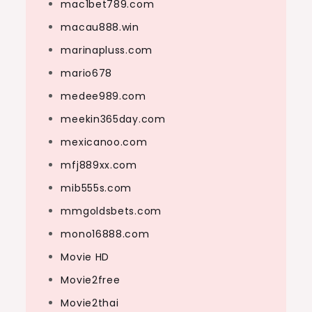
mac1bet789.com
macau888.win
marinapluss.com
mario678
medee989.com
meekin365day.com
mexicanoo.com
mfj889xx.com
mib555s.com
mmgoldsbets.com
mono16888.com
Movie HD
Movie2free
Movie2thai