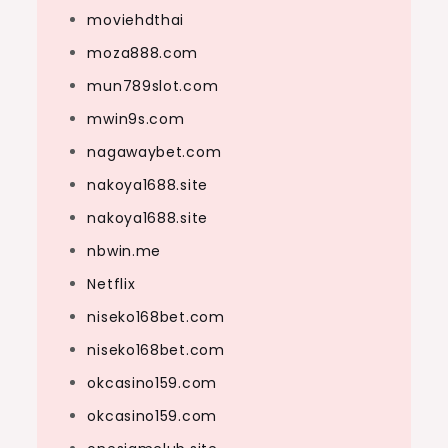
moviehdthai
moza888.com
mun789slot.com
mwin9s.com
nagawaybet.com
nakoya1688.site
nakoya1688.site
nbwin.me
Netflix
niseko168bet.com
niseko168bet.com
okcasino159.com
okcasino159.com