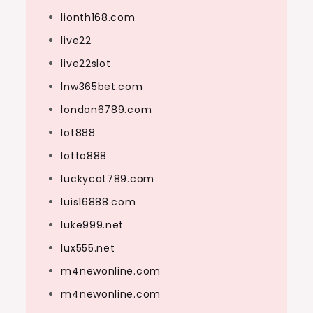
lionth168.com
live22
live22slot
lnw365bet.com
london6789.com
lot888
lotto888
luckycat789.com
luis16888.com
luke999.net
lux555.net
m4newonline.com
m4newonline.com