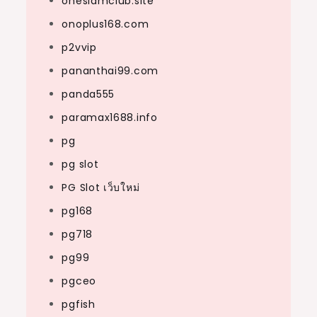
onesiamclub.site
onoplus168.com
p2vvip
pananthai99.com
panda555
paramax1688.info
pg
pg slot
PG Slot เว็บใหม่
pg168
pg718
pg99
pgceo
pgfish