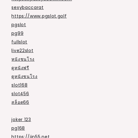
sexybaccarat
https://www.pgslot.golf
pgslot
pg99
fullslot
live22slot
หนังชนโรง
ดูหนังฟรี
ดูหนังชนโรง
slot168
slot456
สล็อต66
joker 123
pg168
https://jin55.net