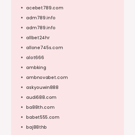
acebet789.com
adm789.info
adm789.info
allbet24hr
allone745s.com
alot666
ambking
ambnovabet.com
askyouwin888
audi688.com
ba88th.com
babet555.com
baj88thb