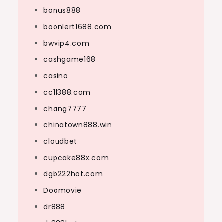
bonus888
boonlert1688.com
bwvip4.com
cashgame168
casino
cc11388.com
chang7777
chinatown888.win
cloudbet
cupcake88x.com
dgb222hot.com
Doomovie
dr888