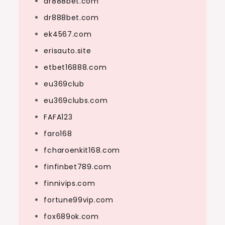
dr888bet.com
dr888bet.com
ek4567.com
erisauto.site
etbet16888.com
eu369club
eu369clubs.com
FAFA123
faro168
fcharoenkit168.com
finfinbet789.com
finnivips.com
fortune99vip.com
fox689ok.com