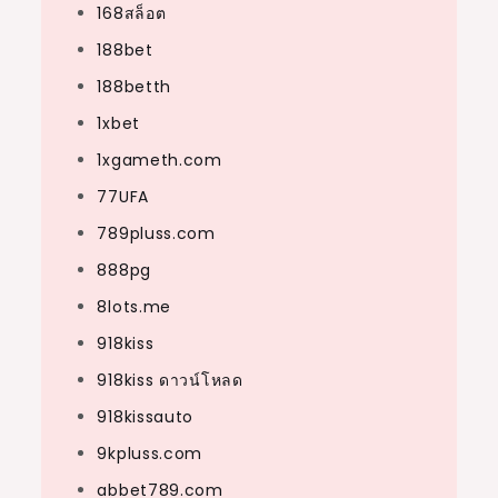
168สล็อต
188bet
188betth
1xbet
1xgameth.com
77UFA
789pluss.com
888pg
8lots.me
918kiss
918kiss ดาวน์โหลด
918kissauto
9kpluss.com
abbet789.com