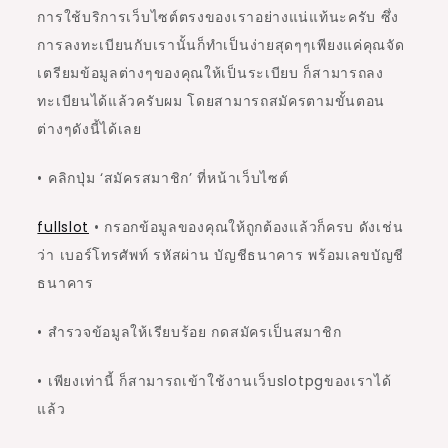
การใช้บริการเว็บไซต์ตรงของเราอย่างแน่แท้นะครับ ซึ่ง
การลงทะเบียนกับเรานั้นก็ทำเป็นง่ายสุดๆๆเพียงแค่คุณจัด
เตรียมข้อมูลต่างๆของคุณให้เป็นระเบียบ ก็สามารถลง
ทะเบียนได้แล้วครับผม โดยสามารถสมัครตามขั้นตอน
ต่างๆดังนี้ได้เลย
• คลิกปุ่ม ‘สมัครสมาชิก’ ที่หน้าเว็บไซต์
fullslot
• กรอกข้อมูลของคุณให้ถูกต้องแล้วก็ครบ ดังเช่น
ว่า เบอร์โทรศัพท์ รหัสผ่าน บัญชีธนาคาร พร้อมเลขบัญชี
ธนาคาร
• สำรวจข้อมูลให้เรียบร้อย กดสมัครเป็นสมาชิก
• เพียงเท่านี้ ก็สามารถเข้าใช้งานเว็บslotpgของเราได้
แล้ว