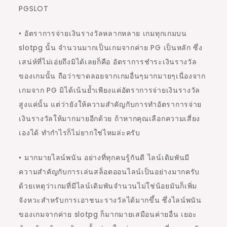
PGSLOT
• อัตราการจ่ายเงินรางวัลหลากหลาย เกมทุกเกมบน
slotpg นั้น จำนวนมากเป็นเกมจากค่าย PG เป็นหลัก ซึ่ง
เสน่ห์ที่ไม่เอ่ยถึงมิได้เลยก็คือ อัตราการชำระเงินรางวัล
ของเกมนั้น ถือว่าขาดลอยจากเกมอื่นๆมากมายๆเนื่องจาก
เกมจาก PG มิได้เน้นย้ำเพียงแค่อัตราการจ่ายเงินรางวัล
สูงแค่นั้น แต่ว่ายังให้ความสำคัญกับการทำอัตราการจ่าย
เงินรางวัลให้มากมายอีกด้วย ถ้าหากคุณเลือกความเสี่ยง
เองได้ ทำกำไรก็ไม่ยากใช่ไหมล่ะครับ
• มากมายไลน์พนัน อย่างที่ทุกคนรู้กันดี ไลน์เดิมพันมี
ความสำคัญกับการเล่นสล็อตออนไลน์เป็นอย่างมากครับ
ด้วยเหตุว่าเกมที่มีไลน์เดิมพันจำนวนไม่ใช่น้อยมันก็เพิ่ม
จังหวะสำหรับการเอาชนะรางวัลได้มากขึ้น ซึ่งไลน์พนัน
ของเกมจากค่าย slotpg ก็มากมายเสมือนค่ายอื่น เยอะ