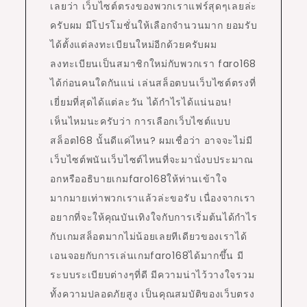
เลยว่า เว็บไซต์ตรงของพวกเราแฟร์สุดๆเลยล่ะ
ครับผม มีโปรโมชั่นให้เลือกจำนวนมาก ยอมรับ
ได้ตั้งแต่ลงทะเบียนใหม่อีกด้วยครับผม
ลงทะเบียนเป็นสมาชิกใหม่กับพวกเรา faro168
ได้ก่อนคนใดกันแน่ เล่นสล็อตบนเว็บไซต์ตรงที่
เยี่ยมที่สุดได้แต่ละวัน ได้กำไรได้แน่นอน!
เห็นไหมนะครับว่า การเลือกเว็บไซต์แบบ
สล็อต168 นั้นดีแค่ไหน? ผมเชื่อว่า อาจจะไม่มี
เว็บไซต์พนันเว็บไซต์ไหนที่จะมานั่งบประมาณ
อกหรืออธิบายเกมfaro168ให้ท่านเข้าใจ
มากมายเท่าพวกเราแล้วล่ะขอรับ เนื่องจากเรา
อยากที่จะให้คุณบันเทิงใจกับการเริ่มต้นได้กำไร
กับเกมสล็อตมากไม่น้อยเลยทีเดียวของเราได้
เอนจอยกับการเล่นเกมfaro168ได้มากขึ้น มี
ระบบระเบียบต่างๆที่ดี มีความน่าไว้วางใจรวม
ทั้งความปลอดภัยสูง เป็นคุณสมบัติของเว็บตรง