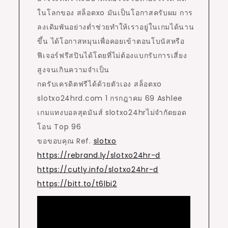
ในโลกของ สล็อตxo มันเป็นโอกาสครับผม การ
ลงเดิมพันอย่างต่ำช่วยทำให้เราอยู่ในเกมได้นาน
ขึ้น ได้โอกาสหมุนเพื่อคอยเข้าตอนโบนัสหรือ
ฟีเจอร์ฟรีสปินได้โดยที่ไม่ต้องแบกรับการเสี่ยง
สูงจนเกินความจำเป็น
กดรับเครดิตฟรีได้ด้วยตัวเอง สล็อตxo
slotxo24hrd.com 1 กรกฎาคม 69 Ashlee
เกมแทงบอลสุดมันส์ slotxo24hrไม่จำกัดยอด
โอน Top 96
ขอขอบคุณ Ref.
slotxo
https://rebrand.ly/slotxo24hr-d
https://cutly.info/slotxo24hr-d
https://bitt.to/t6lbi2