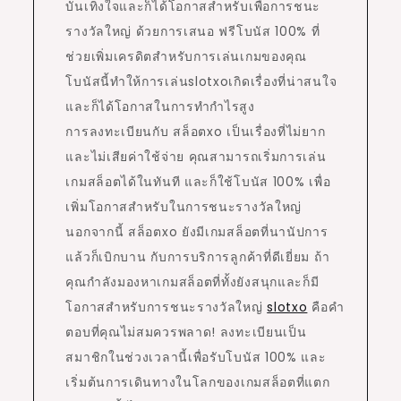
บันเทิงใจและก็ได้โอกาสสำหรับเพื่อการชนะ
รางวัลใหญ่ ด้วยการเสนอ ฟรีโบนัส 100% ที่
ช่วยเพิ่มเครดิตสำหรับการเล่นเกมของคุณ
โบนัสนี้ทำให้การเล่นslotxoเกิดเรื่องที่น่าสนใจ
และก็ได้โอกาสในการทำกำไรสูง
การลงทะเบียนกับ สล็อตxo เป็นเรื่องที่ไม่ยาก
และไม่เสียค่าใช้จ่าย คุณสามารถเริ่มการเล่น
เกมสล็อตได้ในทันที และก็ใช้โบนัส 100% เพื่อ
เพิ่มโอกาสสำหรับในการชนะรางวัลใหญ่
นอกจากนี้ สล็อตxo ยังมีเกมสล็อตที่นานัปการ
แล้วก็เบิกบาน กับการบริการลูกค้าที่ดีเยี่ยม ถ้า
คุณกำลังมองหาเกมสล็อตที่ทั้งยังสนุกและก็มี
โอกาสสำหรับการชนะรางวัลใหญ่
slotxo
คือคำ
ตอบที่คุณไม่สมควรพลาด! ลงทะเบียนเป็น
สมาชิกในช่วงเวลานี้เพื่อรับโบนัส 100% และ
เริ่มต้นการเดินทางในโลกของเกมสล็อตที่แตก