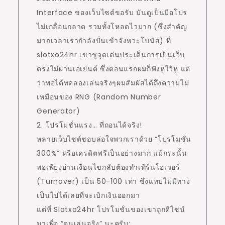
Interface ของเว็บไซต์ขอรับ มันดูเป็นมือโปร
ไม่เกลื่อนกลาด รวมทั้งโหลดไวมาก (ซึ่งสำคัญ
มากเวลาเรากำลังปั่นเข้าจังหวะโบนัส) ที่
slotxo24hr เขาชูจุดเด่นประเด็นการเป็นเว็บ
ตรงไม่ผ่านเอเย่นต์ ซึ่งตอนแรกผมก็ฟังหูไว้หู แต่
ว่าพอได้ทดลองเล่นจริงๆผมสัมผัสได้ถึงความไม่
เหมือนของ RNG (Random Number
Generator)
2. โปรโมชั่นแรง… ที่ถอนได้จริง!
หลายเว็บไซต์ชอบล่อใจพวกเราด้วย “โปรโมชั่น
300%” หรือเครดิตฟรีเป็นอย่างมาก แม้กระนั้น
พอเพียงอ่านเงื่อนไขกลับต้องทำเทิร์นโอเวอร์
(Turnover) เป็น 50-100 เท่า ซึ่งแทบไม่มีทาง
เป็นไปได้เลยที่จะเบิกเงินออกมา
แต่ที่ Slotxo24hr โปรโมชั่นของเขาถูกดีไซน์
มาเพื่อ “คนเล่นจริง” นะครับ: