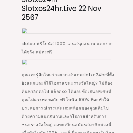
Slotxos24hr.live 22 Nov
2567
slotxo ฟรีโบนัส 100% เล่นสนุกสนาน แตกง่าย
ได้จริง สมัครฟรี
คุณเคยรู้สึกไหมว่าอยากเล่นเกมslotxo24hrที่ทั้ง
ยังสนุกและก็ได้โอกาสชนะรางวัลใหญ่? ไม่ต้อง
ค้นหาอีกต่อไป สล็อตxo ได้มอบข้อเสนอพิเศษที่
คุณไม่ควรพลาดกับ ฟรีโบนัส 100% ที่จะทำให้
ประสบการณ์การเล่นเกมสล็อตของคุณเต็มไป
ด้วยความสนุกสนานและก็โอกาสสำหรับการ
ชนะรางวัลใหญ่ ลงทะเบียนสมัครสมาชิกช่วงนี้