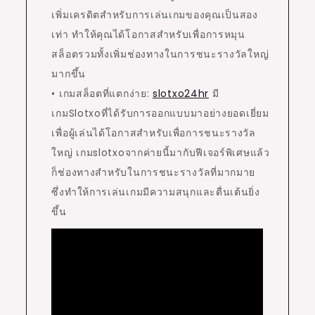
เพิ่มเครดิตสำหรับการเล่นเกมของคุณเป็นสอง
เท่า ทำให้คุณได้โอกาสสำหรับเพื่อการหมุน
สล็อตรวมทั้งเพิ่มช่องทางในการชนะรางวัลใหญ่
มากขึ้น
• เกมสล็อตที่แตกง่าย:
slotxo24hr
มี
เกมSlotxoที่ได้รับการออกแบบมาอย่างยอดเยี่ยม
เพื่อผู้เล่นได้โอกาสสำหรับเพื่อการชนะรางวัล
ใหญ่ เกมslotxoจากค่ายนี้มากับฟีเจอร์พิเศษแล้ว
ก็ช่องทางสำหรับในการชนะรางวัลที่มากมาย
ซึ่งทำให้การเล่นเกมมีความสนุกและตื่นเต้นยิ่ง
ขึ้น