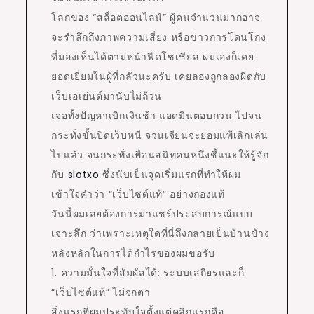
โลกของ “สล็อตออนไลน์” ผู้คนจำนวนมากอาจ
จะรำลึกถึงภาพความเสี่ยง หรือข่าวการโดนโกง
ที่มองเห็นได้ตามหน้าฟีดโซเชียล ผมเองก็เคย
ยอดเยี่ยมในผู้ที่กลัวนะครับ เคยลองถูกลองผิดกับ
เว็บเอเย่นต์มานับไม่ถ้วน
เจอทั้งปัญหาเบิกเงินช้า แอดมินตอบกวน ไปจน
กระทั่งขั้นปิดเว็บหนี จวนเจียนจะยอมแพ้เลิกเล่น
ไปแล้ว จนกระทั่งเพื่อนสนิทคนหนึ่งชี้แนะให้รู้จัก
กับ
slotxo
ซึ่งนับเป็นจุดเริ่มแรกที่ทำให้ผม
เข้าใจคำว่า “เว็บไซต์แท้” อย่างถ่องแท้
วันนี้ผมเลยต้องการมาแชร์ประสบการณ์แบบ
เจาะลึก ว่าเพราะเหตุใดที่นี่ถึงกลายเป็นบ้านข้าง
หลังหลักในการได้กำไรของผมขอรับ
1. ความมั่นใจที่สัมผัสได้: ระบบเสถียรและก็
“เว็บไซต์แท้” ไม่จกตา
สิ่งแรกที่ผมประทับใจตั้งแต่คลิกแรกคือ