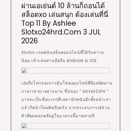
ผ่านเอเย่นต์ 10 ล้านก็ถอนได้
สล็อตxo เล่นสนุก ต้องเล่นที่นี่
Top 11 By Ashlee
Slotxo24hrd.com 3 JUL
2026
Slotxo เกมพนันสล็อตออนไลน์ที่ได้รับความ
นิยม เข้าเล่นผ่านมือถือ Android & iOS
เอ๋ยถึงโลกของการลุ้นโชคออนไลน์ที่ยืนหยัดผ่าน
กาลเวลามาอย่างนาน ชื่อของ ” slotxo24hr ”
อาจจะเป็นชื่อแรกๆที่เหล่านักพนันอีกทั้งหน้าเก่า
แล้วก็หน้าใหม่คิดถึงครับ จากประสบการณ์ส่วน
ตัวที่ผมคลุกคลีอยู่ในแวดวงนี้มาหลายปี