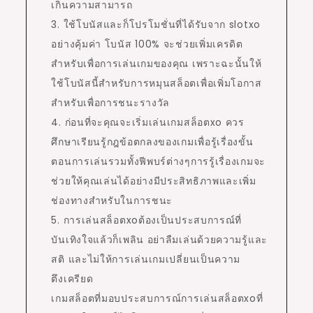
เกินความสามารถ
3. ใช้โบนัสและก็โปรโมชั่นที่ได้รับจาก slotxo
อย่างคุ้มค่า โบนัส 100% จะช่วยเพิ่มเครดิต
สำหรับเพื่อการเล่นเกมของคุณ เพราะฉะนั้นให้
ใช้โบนัสนี้สำหรับการหมุนสล็อตเพื่อเพิ่มโอกาส
สำหรับเพื่อการชนะรางวัล
4. ก่อนที่จะคุณจะเริ่มเล่นเกมสล็อตxo ควร
ศึกษาเรียนรู้กฎข้อตกลงของเกมเพื่อรู้เรื่องขั้น
ตอนการเล่นรวมทั้งฟีพบร์ต่างๆการรู้เรื่องเกมจะ
ช่วยให้คุณเล่นได้อย่างมีประสิทธิภาพและเพิ่ม
ช่องทางสำหรับในการชนะ
5. การเล่นสล็อตxoต้องเป็นประสบการณ์ที่
บันเทิงใจแล้วก็เพลิน อย่าลืมเล่นด้วยความรู้และ
สติ และไม่ให้การเล่นเกมเปลี่ยนเป็นความ
ตึงเครียด
เกมสล็อตที่มอบประสบการณ์การเล่นสล็อตxoที่