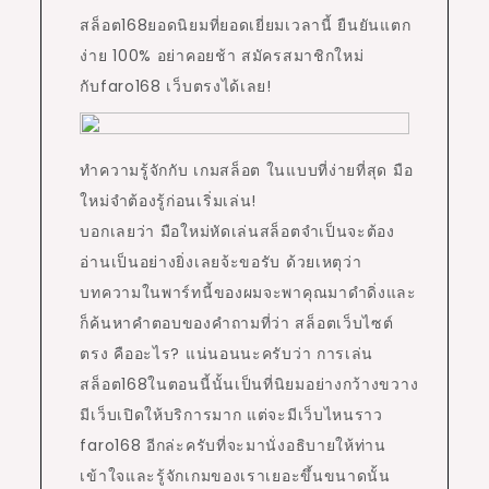
สล็อต168ยอดนิยมที่ยอดเยี่ยมเวลานี้ ยืนยันแตก
ง่าย 100% อย่าคอยช้า สมัครสมาชิกใหม่
กับfaro168 เว็บตรงได้เลย!
ทำความรู้จักกับ เกมสล็อต ในแบบที่ง่ายที่สุด มือ
ใหม่จำต้องรู้ก่อนเริ่มเล่น!
บอกเลยว่า มือใหม่หัดเล่นสล็อตจำเป็นจะต้อง
อ่านเป็นอย่างยิ่งเลยจ้ะขอรับ ด้วยเหตุว่า
บทความในพาร์ทนี้ของผมจะพาคุณมาดำดิ่งและ
ก็ค้นหาคำตอบของคำถามที่ว่า สล็อตเว็บไซต์
ตรง คืออะไร? แน่นอนนะครับว่า การเล่น
สล็อต168ในตอนนี้นั้นเป็นที่นิยมอย่างกว้างขวาง
มีเว็บเปิดให้บริการมาก แต่จะมีเว็บไหนราว
faro168 อีกล่ะครับที่จะมานั่งอธิบายให้ท่าน
เข้าใจและรู้จักเกมของเราเยอะขึ้นขนาดนั้น