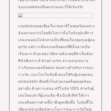
เพื่อรับโบนัส 100% และก็เริ่มการเดินทางในโลก
ของเกมslotxoที่แตกง่ายและก็ได้เงินจริง
เกมslotxoยอดเยี่ยมในเกมคาสิโนยอดนิยมอย่าง
ล้นหลามมากๆโดยยิ่งไปกว่านั้นในปัจจุบันที่การ
เล่นเกมออนไลน์กลายเป็นที่นิยมในกลุ่มของผู้คน
ทุกวัย แต่การเลือกเกมสล็อตxoที่ดีนั้นอาจเป็น
เรื่องยาก ด้วยเหตุว่ามีหลายต้นเหตุที่จำเป็นต้อง
พินิจพิเคราะห์ ตัวอย่างเช่น ความสนุกสนาน
ร่าเริงของเกมสล็อตxo ช่องทางสำหรับการชนะ
รางวัล, และโปรโมชั่นที่เสนอให้กับผู้เล่นทุกคน
slotxo24hr คือหนึ่งในค่ายเกมสล็อตยอดนิยม
อย่างยิ่ง ด้วยการเสนอ ฟรีโบนัส 100% สำหรับผู้
เล่นใหม่แล้วก็ผู้เล่นเดิม ซึ่งเป็นสิ่งที่ทำให้การ
เล่นสล็อตจากค่ายนี้น่าดึงดูดเพิ่มขึ้น โบนัสนี้ไม่
เพียงแค่ช่วยเพิ่มจังหวะในการชนะรางวัลใหญ่