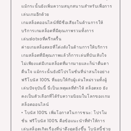
แม้กระนั้นยังเพิ่มความสนุกสนานสำหรับเพื่อการ
เล่นเกมอีกด้วย
เกมสล็อตออนไลน์ที่มีชื่อเสียงในด้านการให้
บริการเกมสล็อตที่มีคุณภาพรวมทั้งการ
เล่นslotxoที่ครึกครื้น
ค่ายเกมสล็อตxoที่โด่งดังในด้านการให้บริการ
เกมสล็อตที่มีคุณภาพแล้วก็การเล่นที่บันเทิงใจ
ไม่เพียงแต่มีเกมสล็อตที่มากมายและก็น่าตื่นตา
ตื่นใจ แม้กระนั้นยังมีโปรโมชั่นที่น่าสนใจอย่าง
ฟรีโบนัส 100% ที่มอบให้กับผู้เล่นใหม่รวมทั้งผู้
เล่นปัจจุบันนี้ นี่เป็นเหตุผลที่ทำให้ สล็อตxo ยัง
คงเป็นตัวเลือกที่ได้รับความนิยมในโลกของเกม
สล็อตออนไลน์
• โบนัส 100% เพิ่มโอกาสในการชนะ: โปรโม
ชั่น ฟรีโบนัส 100% คือข้อแนะนำที่ทำให้การ
เล่นสล็อตเกิดเรื่องที่น่าดึงดูดยิ่งขึ้น โบนัสนี้ช่วย