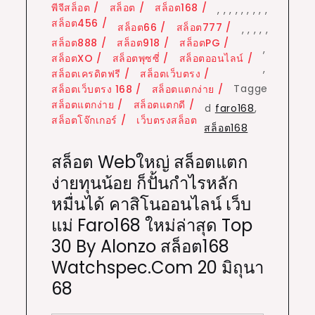
พีจีสล็อต
สล็อต
สล็อต168
,
,
,
,
,
,
,
,
,
สล็อต456
สล็อต66
สล็อต777
,
,
,
,
,
สล็อต888
สล็อต918
สล็อตPG
,
สล็อตXO
สล็อตพุซซี่
สล็อตออนไลน์
,
สล็อตเครดิตฟรี
สล็อตเว็บตรง
Tagge
สล็อตเว็บตรง 168
สล็อตแตกง่าย
สล็อตแตกง่าย
สล็อตแตกดี
d
faro168
,
สล็อตโจ๊กเกอร์
เว็บตรงสล็อต
สล็อต168
สล็อต Webใหญ่ สล็อตแตก
ง่ายทุนน้อย ก็ปั้นกำไรหลัก
หมื่นได้ คาสิโนออนไลน์ เว็บ
แม่ Faro168 ใหม่ล่าสุด Top
30 By Alonzo สล็อต168
Watchspec.com 20 มิถุนา
68