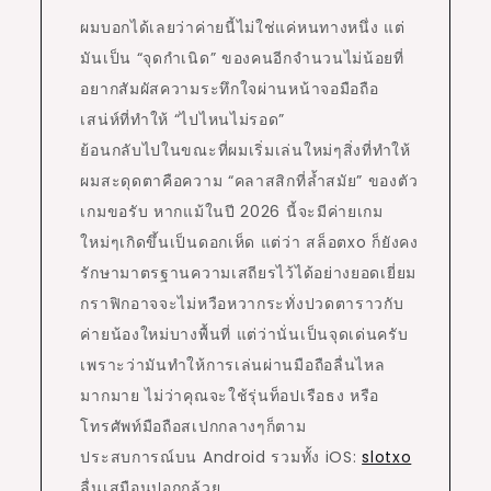
ผมบอกได้เลยว่าค่ายนี้ไม่ใช่แค่หนทางหนึ่ง แต่
มันเป็น “จุดกำเนิด” ของคนอีกจำนวนไม่น้อยที่
อยากสัมผัสความระทึกใจผ่านหน้าจอมือถือ
เสน่ห์ที่ทำให้ “ไปไหนไม่รอด”
ย้อนกลับไปในขณะที่ผมเริ่มเล่นใหม่ๆสิ่งที่ทำให้
ผมสะดุดตาคือความ “คลาสสิกที่ล้ำสมัย” ของตัว
เกมขอรับ หากแม้ในปี 2026 นี้จะมีค่ายเกม
ใหม่ๆเกิดขึ้นเป็นดอกเห็ด แต่ว่า สล็อตxo ก็ยังคง
รักษามาตรฐานความเสถียรไว้ได้อย่างยอดเยี่ยม
กราฟิกอาจจะไม่หวือหวากระทั่งปวดตาราวกับ
ค่ายน้องใหม่บางพื้นที่ แต่ว่านั่นเป็นจุดเด่นครับ
เพราะว่ามันทำให้การเล่นผ่านมือถือลื่นไหล
มากมาย ไม่ว่าคุณจะใช้รุ่นท็อปเรือธง หรือ
โทรศัพท์มือถือสเปกกลางๆก็ตาม
ประสบการณ์บน Android รวมทั้ง iOS:
slotxo
ลื่นเสมือนปอกกล้วย