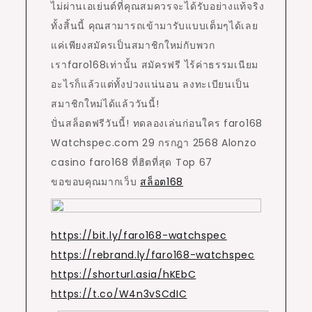
ไม่ผ่านเอเย่นต์ที่คุณสมควรจะได้รับอย่างแท้จริง
ทั้งสิ้นนี้ คุณสามารถเข้ามารับแบบเต็มๆได้เลย
แค่เพียงสมัครเป็นสมาชิกใหม่กับพวก
เราfaro168เท่านั้น สมัครฟรี ไร้ค่าธรรมเนียม
อะไรก็แล้วแต่ทั้งปวงแน่นอน ลงทะเบียนเป็น
สมาชิกใหม่ได้แล้ววันนี้!
ปั่นสล็อตฟรีวันนี้! ทดลองเล่นก่อนใคร faro168
Watchspec.com 29 กรกฎา 2568 Alonzo
casino faro168 ที่ฮิตที่สุด Top 67
ขอขอบคุณมากเว็บ
สล็อต168
https://bit.ly/faro168-watchspec
https://rebrand.ly/faro168-watchspec
https://shorturl.asia/hKEbC
https://t.co/W4n3vSCdIC