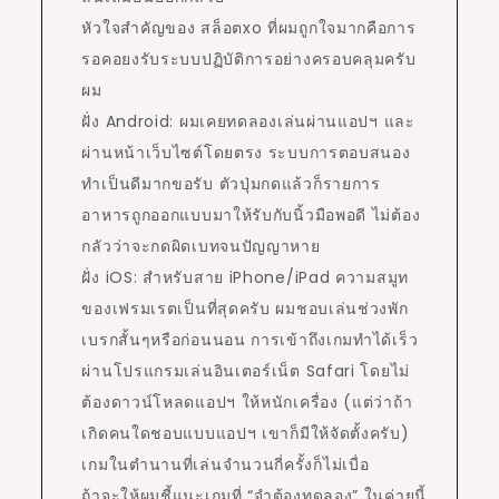
หัวใจสำคัญของ สล็อตxo ที่ผมถูกใจมากคือการ
รอคอยงรับระบบปฏิบัติการอย่างครอบคลุมครับ
ผม
ฝั่ง Android: ผมเคยทดลองเล่นผ่านแอปฯ และ
ผ่านหน้าเว็บไซต์โดยตรง ระบบการตอบสนอง
ทำเป็นดีมากขอรับ ตัวปุ่มกดแล้วก็รายการ
อาหารถูกออกแบบมาให้รับกับนิ้วมือพอดี ไม่ต้อง
กลัวว่าจะกดผิดเบทจนปัญญาหาย
ฝั่ง iOS: สำหรับสาย iPhone/iPad ความสมูท
ของเฟรมเรตเป็นที่สุดครับ ผมชอบเล่นช่วงพัก
เบรกสั้นๆหรือก่อนนอน การเข้าถึงเกมทำได้เร็ว
ผ่านโปรแกรมเล่นอินเตอร์เน็ต Safari โดยไม่
ต้องดาวน์โหลดแอปฯ ให้หนักเครื่อง (แต่ว่าถ้า
เกิดคนใดชอบแบบแอปฯ เขาก็มีให้จัดตั้งครับ)
เกมในตำนานที่เล่นจำนวนกี่ครั้งก็ไม่เบื่อ
ถ้าจะให้ผมชี้แนะเกมที่ “จำต้องทดลอง” ในค่ายนี้