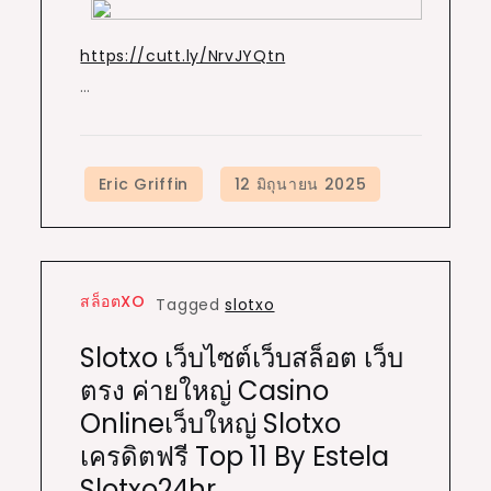
https://cutt.ly/NrvJYQtn
…
สล็อตXO
Tagged
slotxo
Slotxo เว็บไซต์เว็บสล็อต เว็บ
ตรง ค่ายใหญ่ Casino
Onlineเว็บใหญ่ Slotxo
เครดิตฟรี Top 11 By Estela
Slotxo24hr