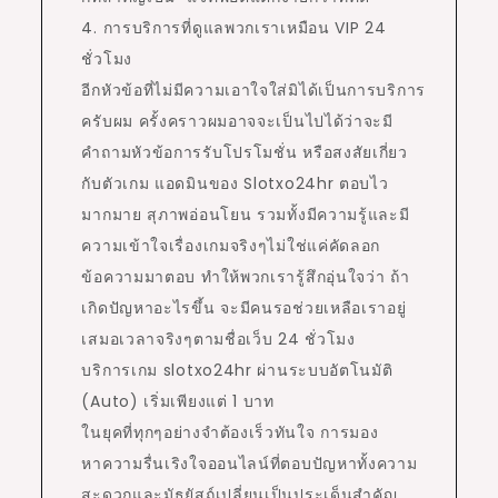
4. การบริการที่ดูแลพวกเราเหมือน VIP 24
ชั่วโมง
อีกหัวข้อที่ไม่มีความเอาใจใส่มิได้เป็นการบริการ
ครับผม ครั้งคราวผมอาจจะเป็นไปได้ว่าจะมี
คำถามหัวข้อการรับโปรโมชั่น หรือสงสัยเกี่ยว
กับตัวเกม แอดมินของ Slotxo24hr ตอบไว
มากมาย สุภาพอ่อนโยน รวมทั้งมีความรู้และมี
ความเข้าใจเรื่องเกมจริงๆไม่ใช่แค่คัดลอก
ข้อความมาตอบ ทำให้พวกเรารู้สึกอุ่นใจว่า ถ้า
เกิดปัญหาอะไรขึ้น จะมีคนรอช่วยเหลือเราอยู่
เสมอเวลาจริงๆตามชื่อเว็บ 24 ชั่วโมง
บริการเกม slotxo24hr ผ่านระบบอัตโนมัติ
(Auto) เริ่มเพียงแต่ 1 บาท
ในยุคที่ทุกๆอย่างจำต้องเร็วทันใจ การมอง
หาความรื่นเริงใจออนไลน์ที่ตอบปัญหาทั้งความ
สะดวกและมัธยัสถ์เปลี่ยนเป็นประเด็นสำคัญ