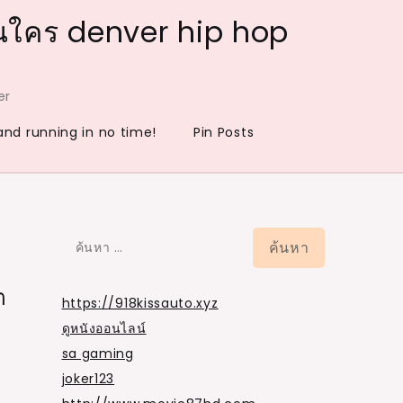
ือนใคร denver hip hop
er
and running in no time!
Pin Posts
ค้นหา
สำหรับ:
ต
https://918kissauto.xyz
ดูหนังออนไลน์
sa gaming
joker123