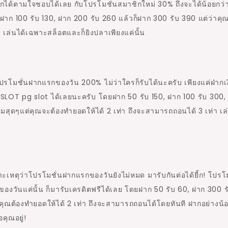
ได้ตามใจชอบได้เลย กับโปรโมชั่นสมาชิกใหม่ 30% ถึงจะได้น้อยกว่า 
ฝาก 100 รับ 130, ฝาก 200 รับ 260 แล้วก็ฝาก 300 รับ 390 แต่ว่าคุ
ง เล่นได้เฉพาะสล็อตและก็ยิงปลาเพียงแค่นั้น
ปรโมชั่นฝากแรกของวัน 200% ไม่ว่าใครก็รับได้นะครับ เพียงแค่ฝ่ากเ
 SLOT pg slot ได้เลยนะครับ โดยฝาก 50 รับ 150, ฝาก 100 รับ 300,
้มสุดๆแต่คุณจะต้องทำยอดให้ได้ 2 เท่า ถึงจะสามารถถอนได้ 3 เท่า เล
ะเหตุว่าโปรโมชั่นฝากแรกของวันยังไม่หมด มารับกันต่อได้ยี้ก! โปรโม
องวันแค่นั้น ก็มารับเครดิตฟรีได้เลย โดยฝาก 50 รับ 60, ฝาก 300 ร
คุณต้องทำยอดให้ได้ 2 เท่า ถึงจะสามารถถอนได้โดยทันที ฝากอย่างน้
คุณอยู่!