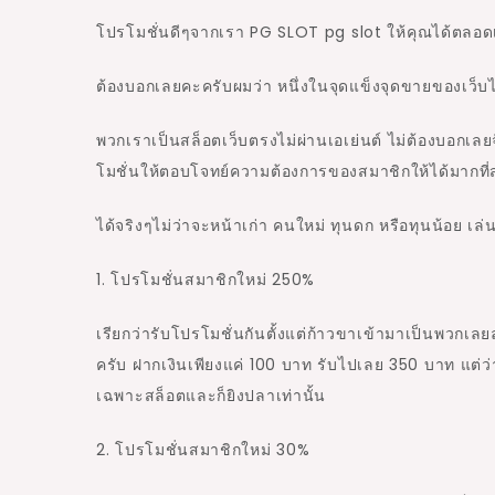
โปรโมชั่นดีๆจากเรา PG SLOT pg slot ให้คุณได้ตลอด
ต้องบอกเลยคะครับผมว่า หนึ่งในจุดแข็งจุดขายของเว็บไ
พวกเราเป็นสล็อตเว็บตรงไม่ผ่านเอเย่นต์ ไม่ต้องบอกเ
โมชั่นให้ตอบโจทย์ความต้องการของสมาชิกให้ได้มากที
ได้จริงๆไม่ว่าจะหน้าเก่า คนใหม่ ทุนดก หรือทุนน้อย เ
1. โปรโมชั่นสมาชิกใหม่ 250%
เรียกว่ารับโปรโมชั่นกันตั้งแต่ก้าวขาเข้ามาเป็นพวกเล
ครับ ฝากเงินเพียงแค่ 100 บาท รับไปเลย 350 บาท แต่ว่า
เฉพาะสล็อตและก็ยิงปลาเท่านั้น
2. โปรโมชั่นสมาชิกใหม่ 30%