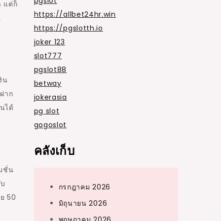
pgslot
แต่ก็
https://allbet24hr.win
ณ
https://pgslotth.io
joker 123
slot777
pgslot88
งิน
betway
 ฝาก
jokerasia
่นได้
pg slot
gogoslot
คลังเก็บ
ชั่น
ับ
กรกฎาคม 2026
อย 50
มิถุนายน 2026
พฤษภาคม 2026