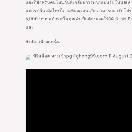
และก็สำหรับคนไหนกันที่เกลียดการฝากแบบรับโบนัสเคร
แม้กระนั้นเมื่อไหร่ก็ตามที่คุณเล่นเสีย สามารถมารับโ
5,000 บาท แม้กระนั้นคุณจำเป็นต้องยอดให้ได้ 3 เท่า ถึ
และ
ยิงปลาเพียงแค่นั้น
พีจีสล็อต ทางเข้าpg Pgheng99.com 11 August 2