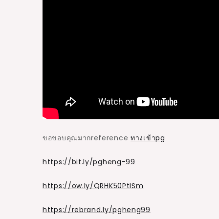
ขอขอบคุณมากreference
ทางเข้าpg
https://bit.ly/pgheng-99
https://ow.ly/QRHK50PtISm
https://rebrand.ly/pgheng99