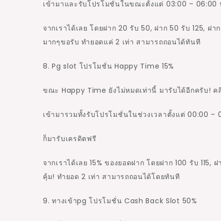
เข้ามาและรับโปรโมชั่นในขณะตั้งแต่ 03:00 – 06:00 น.
จากเราได้เลย โดยฝาก 20 รับ 50, ฝาก 50 รับ 125, ฝาก 
มากๆขอรับ ทำยอดแค่ 2 เท่า สามารถถอนได้ทันที
8. Pg slot โปรโมชั่น Happy Time 15%
ขณะ Happy Time ยังไม่หมดเท่านี้ มารับได้อีกครับ! คล
เข้ามารวมทั้งรับโปรโมชั่นในช่วงเวลาตั้งแต่ 00:00 – 
ก็มารับเครดิตฟรี
จากเราได้เลย 15% ของยอดฝาก โดยฝาก 100 รับ 115, ฝาก
คุ้ม! ทำยอด 2 เท่า สามารถถอนได้โดยทันที
9. ทางเข้าpg โปรโมชั่น Cash Back Slot 50%