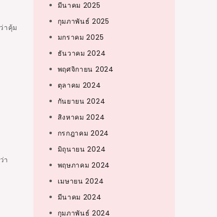
มีนาคม 2025
กุมภาพันธ์ 2025
่าคุ้ม
มกราคม 2025
ธันวาคม 2024
พฤศจิกายน 2024
ตุลาคม 2024
กันยายน 2024
สิงหาคม 2024
กรกฎาคม 2024
มิถุนายน 2024
ว่า
พฤษภาคม 2024
เมษายน 2024
มีนาคม 2024
กุมภาพันธ์ 2024