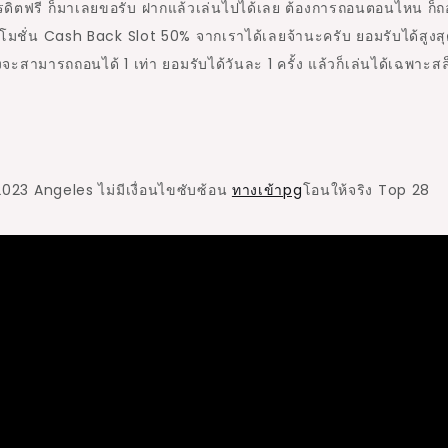
ดิตฟรี ก็มาเลยขอรับ ฝากแล้วเล่นไปได้เลย ต้องการถอนตอนไหน ก็ถ
ปรโมชั่น Cash Back Slot 50% จากเราได้เลยจ้านะครับ ยอมรับได้สูงสุ
งจะสามารถถอนได้ 1 เท่า ยอมรับได้วันละ 1 ครั้ง แล้วก็เล่นได้เฉพาะส
023 Angeles ไม่มีเงื่อนไขซับซ้อน
ทางเข้าpg
โอนให้จริง Top 28