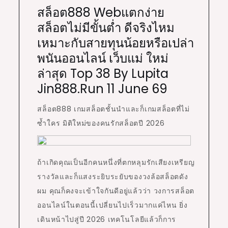
สล็อต888 Webแตกง่าย
สล็อตไม่มีขั้นต่ำ ดีจริงไหม
เหมาะกับสายทุนน้อยหรือเปล่า
พนันออนไลน์ เว็บแม่ ใหม่
ล่าสุด Top 38 By Lupita
Jin888.run 11 June 69
สล็อต888 เกมสล็อตชั้นนำและก็เกมสล็อตที่ไม่
ซ้ำใคร มิติใหม่ของคนรักสล็อตปี 2026
ถ้าเกิดคุณเป็นอีกคนหนึ่งที่ตกหลุมรักเสียงเหรียญ
รางวัลและก็แสงระยิบระยับของวงล้อสล็อตดัง
ผม คุณก็คงจะเข้าใจกันดีอยู่แล้วว่า วงการสล็อต
ออนไลน์ในตอนนี้เปลี่ยนไปเร็วมากแค่ไหน ยิ่ง
เดินหน้าไปสู่ปี 2026 เทคโนโลยีแล้วก็การ