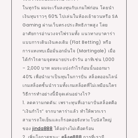
ในทุกวัน ผมจะเริ่มลงทุนกับเกมไพ่ก่อน โดยนำ
เงินทุนราวๆ 60% ไปเล่นในห้องเย้ายวนหรือ SA
Gaming ผ่านเว็บตรงประสิทธิภาพสูง โดย
อาศัยการอ่านวงจรไพ่รวมทั้ง แนวทางบาคาร่า
แบบการเดินเงินคงเดิม (Flat Betting) หรือ
การแทงทบเมื่อมั่นอกมั่นใจ (Martingale) เมื่อ
ได้กำไรตามจุดหมายประจำวัน อาทิเช่น 1,000
– 2,000 บาท ผมจะแบ่งกำไรก้อนนั้นออกมา
40% เพื่อนำมาเป็นทุนในการปั่น สล็อตออนไลน์
เกมสล็อตชั้นนำรวมทั้งเกมสล็อตที่ไม่เหมือนใคร
วิธีการทำอย่างนี้มีจุดเด่นอย่างไร?
1. ลดความกดดัน: เพราะทุนที่เอามาปั่นสล็อตคือ
“เงินกำไร” จากบาคาร่าแล้ว ทำให้พวกเรา
สามารถใจเย็นและก็รอคอยจังหวะโบนัสใหญ่
ของ
jinda888
ได้อย่างไม่เดือดร้อน
2. เพิ่มโอกาสชนะ:
สล็อต888
การที่เรามี