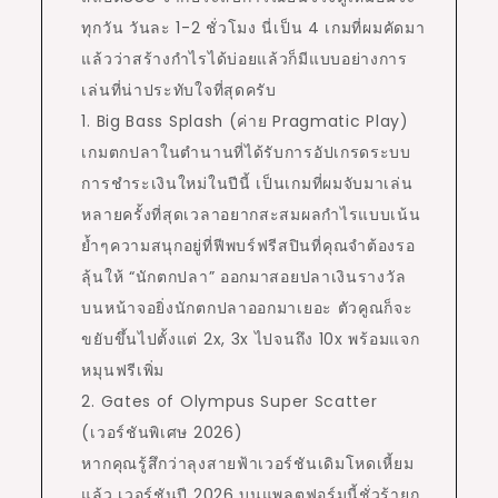
ทุกวัน วันละ 1-2 ชั่วโมง นี่เป็น 4 เกมที่ผมคัดมา
แล้วว่าสร้างกำไรได้บ่อยแล้วก็มีแบบอย่างการ
เล่นที่น่าประทับใจที่สุดครับ
1. Big Bass Splash (ค่าย Pragmatic Play)
เกมตกปลาในตำนานที่ได้รับการอัปเกรดระบบ
การชำระเงินใหม่ในปีนี้ เป็นเกมที่ผมจับมาเล่น
หลายครั้งที่สุดเวลาอยากสะสมผลกำไรแบบเน้น
ย้ำๆความสนุกอยู่ที่ฟีพบร์ฟรีสปินที่คุณจำต้องรอ
ลุ้นให้ “นักตกปลา” ออกมาสอยปลาเงินรางวัล
บนหน้าจอยิ่งนักตกปลาออกมาเยอะ ตัวคูณก็จะ
ขยับขึ้นไปตั้งแต่ 2x, 3x ไปจนถึง 10x พร้อมแจก
หมุนฟรีเพิ่ม
2. Gates of Olympus Super Scatter
(เวอร์ชันพิเศษ 2026)
หากคุณรู้สึกว่าลุงสายฟ้าเวอร์ชันเดิมโหดเหี้ยม
แล้ว เวอร์ชันปี 2026 บนแพลตฟอร์มนี้ชั่วร้ายก