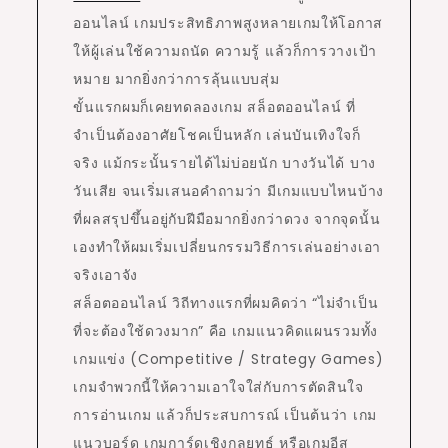
ออนไลน์ เกมประสิทธิภาพสูงหลายเกมให้โอกาส
ให้ผู้เล่นใช้ความถนัด ความรู้ แล้วก็การวางเป้า
หมาย มากยิ่งกว่าการลุ้นแบบสุ่ม
ขั้นแรกผมก็เคยทดลองเกม สล็อตออนไลน์ ที่
จำเป็นต้องอาศัยโชคเป็นหลัก เล่นบันเทิงใจก็
จริง แม้กระนั้นรายได้ไม่บ่อยนัก บางวันได้ บาง
วันเสีย จนเริ่มเสนอคำถามว่า มีเกมแบบไหนบ้าง
ที่ผลสรุปขึ้นอยู่กับฝีมือมากยิ่งกว่าดวง จากจุดนั้น
เองทำให้ผมเริ่มเปลี่ยนกรรมวิธีการเล่นอย่างเอา
จริงเอาจัง
สล็อตออนไลน์ วิถีทางแรกที่ผมคิดว่า “ไม่จำเป็น
ที่จะต้องใช้ดวงมาก” คือ เกมแนวคิดแผนรวมทั้ง
เกมแข่ง (Competitive / Strategy Games)
เกมจำพวกนี้ให้ความเอาใจใส่กับการตัดสินใจ
การอ่านเกม แล้วก็ประสบการณ์ เป็นต้นว่า เกม
แนวบอร์ด เกมการ์ดเชิงกลยุทธ์ หรือเกมอีส