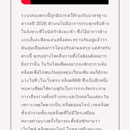
ระบบของตรงนี้ถูกอัปเกรดให้รองรับมาตรฐาน
สากลปี 2026 ตัวเกมไม่มีอาการกระตุกหรือค้าง
ในจังหวะที่โบนัสกำลังจะเข้า ซึ่งไอ้อาการค้าง
แบบงั้นล่ะที่คนเล่นสล็อตจะทราบกันอยู่แล้วว่า
มันสุ่มเสี่ยงต่อการโดนปรับค่าผลสรุป แต่สำหรับ
ตรงนี้ ทุกๆอย่างไหลลื่นรวมทั้งไม่อ้อมค้อมมาก
ยิ่งกว่านั้น ในวันไหนที่ผมอยากจะพักจากวงล้อ
สล็อตเพื่อไปพบเงินทุนหมุนเวียนเพิ่ม ผมก็มักจะ
แวะไปที่ เว็บเว็บตรง สล็อต888 ซึ่งเป็นอีกหนึ่ง
หนทางที่ผมใช้ควบคู่กันในการกระจัดกระจาย
การเสี่ยงรวมทั้งสร้างกระแสเงินสดในแต่ละวัน
เพราะเหตุใดควรเป็น สล็อตออนไลน์ เกมสล็อต
ชั้นนำรวมทั้งเกมสล็อตที่ไม่มีใครเหมือน
หลายท่านบางครั้งก็อาจจะตั้งข้อซักถามว่า
เว็บไซต์ สล็อตออนไลน์ ในตลาดมีเยอะแยะ