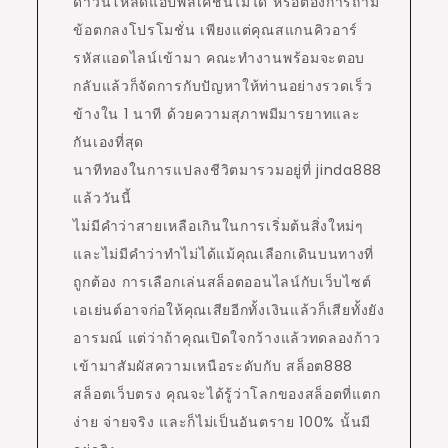
ดาวน์โหลดแอปพลิเคชันไม่ได้ หรือต้องการถาม
ข้อตกลงโปรโมชั่น เพียงแต่คุณสแกนคิวอาร์
รหัสแอดไลน์เข้ามา คณะทำงานพร้อมจะตอบ
กลับแล้วก็จัดการกับปัญหาให้ท่านอย่างรวดเร็ว
ข้างใน 1 นาที ด้วยความสุภาพมีมารยาทและ
กันเองที่สุด
นาทีทองในการแปลงชีวิตมารวมอยู่ที่ jinda888
แล้ววันนี้
ไม่มีคำว่าสายเหลือเกินในการเริ่มต้นสิ่งใหม่ๆ
และไม่มีคำว่าทำไม่ได้แม้คุณเลือกเดินบนทางที่
ถูกต้อง การเลือกเล่นสล็อตออนไลน์กับเว็บไซต์
เอเย่นต์อาจก่อให้คุณเสียอีกทั้งเงินแล้วก็เสียทั้งยัง
อารมณ์ แต่ว่าถ้าคุณเปิดใจกว้างแล้วทดลองก้าว
เข้ามาสัมผัสความเหนือระดับกับ สล็อต888
สล็อตเว็บตรง คุณจะได้รู้ว่าโลกของสล็อตที่แตก
ง่าย จ่ายจริง และก็ไม่เป็นอันตราย 100% นั้นมี