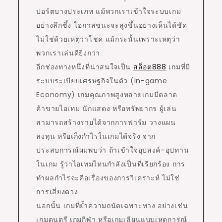
ปอร์ตบางประเภท แม้พวกเราเข้าใจระบบเกม
อย่างลึกซึ้ง โอกาสชนะจะสูงขึ้นอย่างเห็นได้ชัด
ไม่ใช่ด้วยเหตุว่าโชค แม้กระนั้นเพราะเหตุว่า
พวกเราเล่นดียิ่งกว่า
อีกช่องทางหนึ่งที่น่าสนใจเป็น
สล็อต888
เกมที่มี
ระบบระเบียบเศรษฐกิจในตัว (In-game
Economy) เกมคุณภาพสูงหลายเกมมีตลาด
ค้าขายไอเทม นักแสดง หรือทรัพยากร ผู้เล่น
สามารถสร้างรายได้จากการฟาร์ม วางแผน
ลงทุน หรือเก็งกำไรในเกมได้จริง จาก
ประสบการณ์ผมพบว่า ถ้าเข้าใจอุปสงค์–อุปทาน
ในเกม รู้ว่าไอเทมไหนกำลังเป็นที่เรียกร้อง การ
ทำผลกำไรจะคือเรื่องของการวิเคราะห์ ไม่ใช่
การเสี่ยงดวง
นอกนั้น เกมที่ย้ำความถนัดเฉพาะทาง อย่างเช่น
เกมดนตรี เกมกีฬา หรือเกมเลียนแบบเหตุการณ์