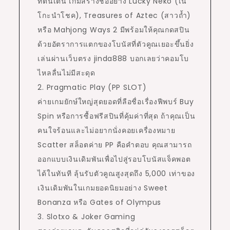
ที่ตื่นเต้น เกมสร้างชื่ออย่าง Lucky Neko (เน
โกะนำโชค), Treasures of Aztec (สาวถ้ำ)
หรือ Mahjong Ways 2 มีพร้อมให้คุณกดสปิน
ด้วยอัตราการแตกของโบนัสที่ตัวคูณเยอะขึ้นยิ่ง
เล่นผ่านเว็บตรง jinda888 บอกเลยว่าคอมโบ
ไหลลื่นไม่มีสะดุด
2. Pragmatic Play (PP SLOT)
ค่ายเกมยักษ์ใหญ่สุดยอดที่ลือชื่อเรื่องฟีพบร์ Buy
Spin หรือการซื้อฟรีสปินที่คุ้มค่าที่สุด ถ้าคุณเป็น
คนใจร้อนและไม่อยากนั่งคอยเครื่องหมาย
Scatter สล็อตค่าย PP คือคำตอบ คุณสามารถ
ออกแบบเงินเดิมพันเพื่อไปสู่รอบโบนัสแจ็คพอต
ได้ในทันที ลุ้นรับตัวคูณสูงสุดถึง 5,000 เท่าของ
เงินเดิมพันในเกมยอดนิยมอย่าง Sweet
Bonanza หรือ Gates of Olympus
3. Slotxo & Joker Gaming