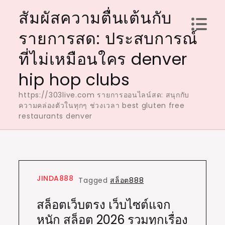
Skip
สัมผัสความตื่นเต้นกับ
to
รายการสด: ประสบการณ์
content
ที่ไม่เหมือนใคร denver
hip hop clubs
https://303live.com รายการออนไลน์สด: สนุกกับ
ความคล่องตัวในทุกๆ ช่วงเวลา best gluten free
restaurants denver
JINDA888
Tagged
สล็อต888
สล็อตเว็บตรง เว็บไซต์แจก
หนัก สล็อต 2026 รวมทุกเรื่อง