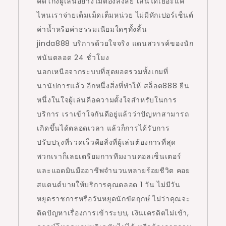
คดโกงผู้เล่นอย่างไม่ต้องสงสัย เล่นได้เยอะแค่
ไหนเราจ่ายเต็มเม็ดเต็มหน่วย ไม่มีหักเปอร์เซ็นต์
ค่าน้ำหรือค่าธรรมเนียมใดๆทั้งสิ้น
jinda888 บริการด้วยใจจริง แดนสวรรค์ของนัก
พนันตลอด 24 ชั่วโมง
นอกเหนือจากระบบที่สุดยอดรวมทั้งเกมที่
นานัปการแล้ว อีกหนึ่งสิ่งที่ทำให้ สล็อต888 ยืน
หนึ่งในใจผู้เล่นคือความตั้งใจสำหรับในการ
บริการ เราเข้าใจกันดีอยู่แล้วว่าปัญหาสามารถ
เกิดขึ้นได้ตลอดเวลา แล้วก็การได้รับการ
ปรับปรุงที่รวดเร็วคือสิ่งที่ผู้เล่นต้องการที่สุด
พวกเราก็เลยเตรียมการทีมงานคอลเซ็นเตอร์
และแอดมินมืออาชีพจำนวนหลายร้อยชีวิต คอย
สแตนด์บายให้บริการคุณตลอด 1 วัน ไม่มีวัน
หยุดราชการหรือวันหยุดนักขัตฤกษ์ ไม่ว่าคุณจะ
ติดปัญหาเรื่องการเข้าระบบ, เงินเครดิตไม่เข้า,