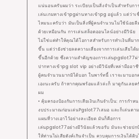
แน่นอนครับผมว่า ระเบียบเป็นสิ่งจำเป็นสำหรับกา
เล่นเกมทางเข้าpgผ่านทางเข้าpg อยู่แล้ว แต่ว่าเชื
ไหมนะครับว่า มันเป็นสิ่งที่ผู้คนจำนวนไม่ใช้น้อยลื
ด้วยเหมือนกัน การเล่นสล็อตออนไลน์อย่างมีวินัย
ไม่ใช่แค่ทำให้คุณได้โอกาสสำหรับการทำเงินที่มา
ขึ้น แต่ว่ายังช่วยลดความเสี่ยงจากการเล่นเสียได้
ขึ้นอีกด้วย ซึ่งความสำคัญของการเล่นpgslot77ผ
ปากทางเข้าpg slot vip อย่างมีวินัยที่เหล่ามืออาช
ผู้คนจำนวนมากมิได้บอก ในพาร์ทนี้ เราจะมาบอก
เองนะครับ ถ้าหากคุณพร้อมแล้วล่ะก็ มาดูกันเลยคร
ผม
• คุ้มครองป้องกันการเสียเงินเกินจำเป็น: การกำห
งบประมาณก่อนเล่นPgslot77เสมอ และก็เล่นตา
แผนที่วางเอาไว้อย่างละเอียด มันก็คือการ
เล่นpgslot77อย่างมีวินัยแล้วขอรับ มันจะช่วยปกป
ให้ท่านไม่เสียตังค์เกินจำเป็น ควบคุมการเงินได้ดิบ