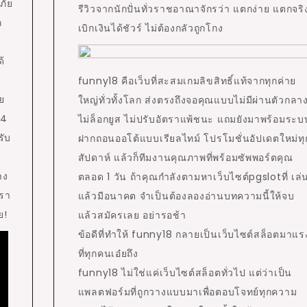
ภัย
รีวิวจากนักปั่นทั่วราชอาณาจักรว่า แตกง่าย แตกจริ
ก
เบิกเงินได้ชัวร์ ไม่ต้องกลัวถูกโกง
้
ม
funny18 คือเว็บที่สะสมเกมลิขสิทธิ์แท้จากทุกค่าย
ย
ใหญ่ทั่วทั้งโลก ส่งตรงถึงจอคุณแบบไม่มีผ่านตัวกลา
24
ไม่ล็อกยูส ไม่ปรับอัตราแพ้ชนะ แถมยังมาพร้อมระบ
รับ
ฝากถอนออโต้แบบเรียลไทม์ โปรโมชั่นอัปเดตใหม่ทุ
สัปดาห์ แล้วก็ทีมงานคุณภาพที่พร้อมซัพพอร์ตคุณ
าง
ตลอด 1 วัน ถ้าคุณกำลังตามหาเว็บไซต์pgslotที่ เล่
เรา
แล้วมีอนาคต จำเป็นต้องลองอ่านบทความนี้ให้จบ
ย!
แล้วสมัครเลย อย่ารอช้า
ข้อดีที่ทำให้ funny18 กลายเป็นเว็บไซต์สล็อตมาแร
ที่ทุกคนเอ๋ยถึง
funny18 ไม่ใช่แค่เว็บไซต์สล็อตทั่วไป แต่ว่าเป็น
แพลตฟอร์มที่ถูกวางแบบมาเพื่อตอบโจทย์ทุกความ