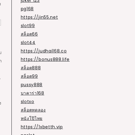
joker 123
ง
pg168
https://jin55.net
slot99
สล็อต66
slot44
ง
https://judhai168.co
บ
https://bonus888.life
ก
สล็อต888
สล็อต99
น
pussy888
บาคาร่า168
slotxo
ง
สล็อตทดลอง
หนังโป๊ไทย
https://1xbetth.vip