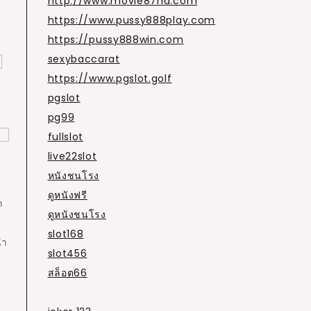
http://www.movie87hd.com
https://www.pussy888play.com
https://pussy888win.com
sexybaccarat
https://www.pgslot.golf
pgslot
pg99
fullslot
live22slot
หนังชนโรง
ดูหนังฟรี
ก
ดูหนังชนโรง
slot168
นำ
slot456
สล็อต66