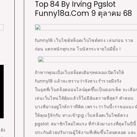
Top 84 By Irving Pgslot
Funny18a.com 9 ตุลาคม 68
funny18 เว็บไซต์สล็อตเว็บไซต์ตรง เล่นก่อน รวย
ก่อน แตกหนักทุกเกม โบนัสกระจายไม่มียั้ง !
ถ้าหากคุณเบื่อเว็บสล็อตเดิมๆทดลองเปิดใจให้
funny18 แล้วจะทราบว่าจังหวะร่ำรวยมีจริง
ในยุคที่เว็บสล็อตออนไลน์ผุดขึ้นเป็นดอกเห็ด จะเลือ
เล่นเว็บไหนให้คุ้มแล้วก็ไม่มีอันตรายที่สุด? คำตอบ
บางทีอาจอยู่ใกล้กว่าที่คิด เพราะว่าวันนี้เราขอแนะ
ให้คุณรู้จักกับ ทางเข้าpg เว็บสล็อตเว็บไซต์ตรง
pgslot สมาชิกใหม่ไฟแรง ที่กำลังมาแรงที่สุดในปีนี้
ยัง
ประกันด้วยปริมาณผู้ใช้งานที่เพิ่มขึ้นโดยตลอด และ