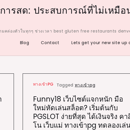
ายการสด: ประสบการณ์ที่ไม่เหม
มคล่องตัวในทุกๆ ช่วงเวลา best gluten free restaurants denv
Blog
Contact
Lets get your new site up 
ทางเข้าPG
Tagged
ทางเข้าpg
า
Funny18 เว็บไซต์แจกหนัก มือ
ใหม่หัดเล่นสล็อต? เริ่มต้นกับ
PGSLOT ง่ายที่สุด ได้เงินจริง คาส
โน เว็บแม่ ทางเข้าpg ทดลองเล่