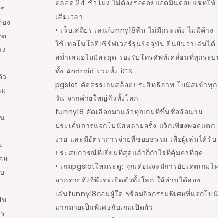
ตลอด 24 ชั่วโมง ไม่ต้องรอคอยแอดมินตอบแชทให้
าร
เสียเวลา
้อง
• เว็บเสถียร เล่นfunny18ลื่น ไม่มีกระเด้ง ไม่มีค้าง
อต
ใช้เทคโนโลยีเซิร์ฟเวอร์รุ่นปัจจุบัน ยืนยันว่าเล่นได้
าง
สม่ำเสมอไม่มีสะดุด รองรับโทรศัพท์เคลื่อนที่ทุกระบ
ทั้ง Android รวมทั้ง iOS
ตัว
pgslot คัดสรรเกมสล็อตประสิทธิภาพ โบนัสเข้าทุก
กม
วัน จากค่ายใหญ่ทั่วทั้งโลก
funny18 คัดเลือกมาแล้วทุกเกมที่ขึ้นชื่อลือนาม
้น
ประเด็นการแจกโบนัสหลายครั้ง แจ็กเพียงพอตแตก
ง่าย และมีอัตราการจ่ายที่ชอบธรรม เพื่อผู้เล่นได้รับ
น
ประสบการณ์ที่เยี่ยมที่สุดแล้วก็กำไรที่คุ้มค่าที่สุด
่อย
• เกมpgslotใหม่ระดู: ทุกเดือนจะมีการอัปเดตเกมให
อบ
จากค่ายดังที่พึ่งจะเปิดตัวทั้งโลก ให้ท่านได้ลอง
เล่นfunny18ก่อนผู้ใด พร้อมกิจกรรมพิเศษที่แจกโบน
ปิน
มากมายเป็นพิเศษกับเกมเปิดตัว
าร