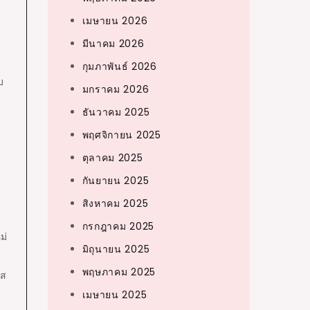
เมษายน 2026
มีนาคม 2026
กุมภาพันธ์ 2026
บ
มกราคม 2026
ธันวาคม 2025
พฤศจิกายน 2025
ตุลาคม 2025
กันยายน 2025
สิงหาคม 2025
กรกฎาคม 2025
ม่
มิถุนายน 2025
พฤษภาคม 2025
ัส
เมษายน 2025