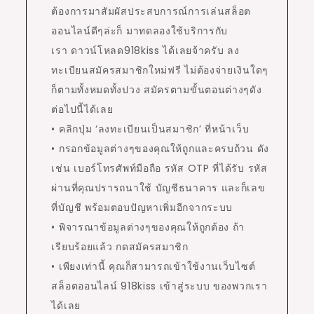
ต้องการมาสัมผัสประสบการณ์การเล่นสล็อต
ออนไลน์ดีๆล่ะก็ มาทดลองใช้บริการกับ
เรา ดาวน์โหลด918kiss ได้เลยจ้าครับ ลง
ทะเบียนสมัครสมาชิกใหม่ฟรี ไม่ต้องจ่ายเงินใดๆ
ก็ตามทั้งหมดทั้งปวง สมัครตามขั้นตอนต่างๆดัง
ต่อไปนี้ได้เลย
• คลิกปุ่ม ‘ลงทะเบียนเป็นสมาชิก’ ที่หน้าเว็บ
• กรอกข้อมูลต่างๆของคุณให้ถูกและครบถ้วน ดัง
เช่น เบอร์โทรศัพท์มือถือ รหัส OTP ที่ได้รับ รหัส
ผ่านที่คุณปรารถนาใช้ บัญชีธนาคาร และก็เลข
ที่บัญชี พร้อมตอบปัญหาเพิ่มอีกจากระบบ
• พิจารณาข้อมูลต่างๆของคุณให้ถูกต้อง ถ้า
เรียบร้อยแล้ว กดสมัครสมาชิก
• เพียงเท่านี้ คุณก็สามารถเข้าใช้งานเว็บไซต์
สล็อตออนไลน์ 918kiss เข้าสู่ระบบ ของพวกเรา
ได้เลย