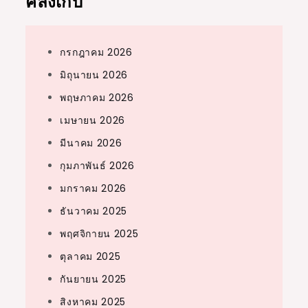
คลังเก็บ
กรกฎาคม 2026
มิถุนายน 2026
พฤษภาคม 2026
เมษายน 2026
มีนาคม 2026
กุมภาพันธ์ 2026
มกราคม 2026
ธันวาคม 2025
พฤศจิกายน 2025
ตุลาคม 2025
กันยายน 2025
สิงหาคม 2025