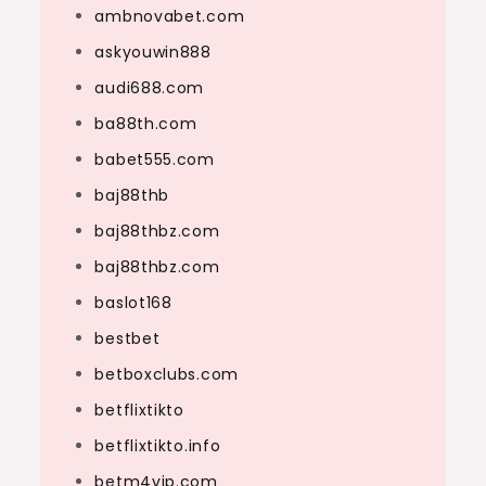
ambnovabet.com
askyouwin888
audi688.com
ba88th.com
babet555.com
baj88thb
baj88thbz.com
baj88thbz.com
baslot168
bestbet
betboxclubs.com
betflixtikto
betflixtikto.info
betm4vip.com