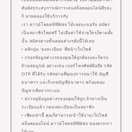
สัมผัสประสบการณ์การเล่นสล็อตออนไลน์ดีๆล่ะ
ก็ มาทดลองใช้บริการกับ
เรา ดาวน์โหลด918kiss ได้เลยนะขอรับ สมัคร
เป็นสมาชิกใหม่ฟรี ไม่เสียค่าใช้จ่ายใดๆก็ตามทั้ง
นั้น สมัครตามขั้นตอนต่างๆดังนี้ได้เลย
• คลิกปุ่ม ‘ลงทะเบียน’ ที่หน้าเว็บไซต์
• กรอกข้อมูลต่างๆของคุณให้ถูกต้องและก็ครบ
ถ้วนสมบูรณ์ อย่างเช่น เบอร์โทรศัพท์มือถือ รหัส
OTP ที่ได้รับ รหัสผ่านที่คุณปรารถนาใช้ บัญชี
ธนาคาร และก็เลขบัญชีธนาคาร พร้อมตอบ
ปัญหาเพิ่มจากระบบ
• ตรวจดูข้อมูลต่างๆของคุณให้ถูก ถ้าหากเป็น
ระเบียบแล้ว กดลงทะเบียนเป็นสมาชิก
• เพียงเท่านี้ คุณก็สามารถเข้าใช้งานเว็บไซต์
สล็อตออนไลน์ ดาวน์โหลด918kiss ของพวกเรา
ได้เลย