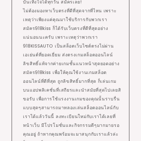
บันเทิงใจได้ทุกวัน สมัครเลย!
ไม่ต้องมองหาเว็บตรงที่ดีที่สุดจากที่ไหน เพราะ
เหตุว่าเพียงแค่คุณมาใช้บริการกับพวกเรา
สมัคร918kiss ก็ได้รับเว็บตรงที่ดีที่สุดอย่าง
แน่นอนนะครับ เพราะเหตุว่าพวกเรา
918KISSAUTO เป็นสล็อตเว็บไซต์ตรงไม่ผ่าน
เอเย่นต์ที่ยอดเยี่ยม ส่งตรงเกมสล็อตออนไลน์
ลิขสิทธิ์แท้จากค่ายเกมชั้นแนวหน้าสุดยอดอย่าง
สมัคร918kiss เพื่อให้คุณใช้งานเกมสล็อต
ออนไลน์ที่ดีที่สุด ถูกลิขสิทธิ์มากที่สุด ก็เล่นเกม
บนแอปพลิเคชั่นที่เสถียรและนำสมัยที่สุดไปเลยสิ
ขอรับ เพื่อการใช้แรงงานเกมของคุณนั้นราบรื่น
แบบสุดๆสามารถมาทลองเล่นสล็อตออนไลน์กับ
เราได้แล้ววันนี้ ลงทะเบียนใหม่กับเราได้เลยที่
หน้าเว็บ มีโปรโมชั่นและกิจกรรมดีๆมากมายรอ
คุณอยู่ ถ้าหากคุณพร้อมจะมาสนุกกับเราแล้วล่ะ