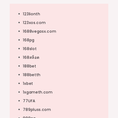
123lionth
123xos.com
1688vegasx.com
168pg
168slot
168สล็อต
188bet
188betth
1xbet
1xgameth.com
77UFA
789pluss.com