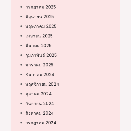
กรกฎาคม 2025
มิถุนายน 2025
พฤษภาคม 2025
เมษายน 2025
มีนาคม 2025
กุมภาพันธ์ 2025
มกราคม 2025
ธันวาคม 2024
พฤศจิกายน 2024
ตุลาคม 2024
กันยายน 2024
สิงหาคม 2024
กรกฎาคม 2024