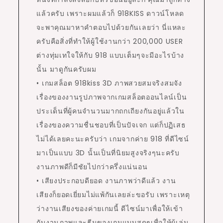
แล้วครับ เพราะผมแล้วก็ 918KISS ดาวน์โหลด
จะพาคุณมาหาคำตอบไปด้วยกันเลยว่า นี่แหละ
ครับคือสิ่งที่ทำให้ผู้ใช้งานกว่า 200,000 USER
ต่างทุ่มเทใจให้กับ 918 แบบเต็มๆจะมีอะไรบ้าง
นั้น มาดูกันครับผม
• เกมสล็อต 918kiss 3D ภาพสวยสมจริงสมจัง
เรื่องของงานรูปภาพจากเกมสล็อตออนไลน์เป็น
ประเด็นที่ผู้คนจำนวนมากถกเถียงกันอยู่แล้วใน
เรื่องของความชื่นชอบที่เป็นปัจเจก แต่ก็ปฏิเสธ
ไม่ได้เลยคะนะครับว่า เกมจากค่าย 918 ที่ดีไซน์
มาเป็นแบบ 3D นั้นเป็นที่นิยมสูงจริงๆนะครับ
งานภาพดีก็มีชัยไปกว่าครึ่งแน่นอน
• เสียงประกอบดียอด งานภาพว่าดีแล้ว งาน
เสียงก็ยอดเยี่ยมไม่แพ้กันเลยล่ะขอรับ เพราะเหตุ
ว่างานเสียงของค่ายเกมนี้ ดีไซน์มาเพื่อให้เข้า
กับงานภาพและธีมของเกมแบบสุดๆเพื่อให้ผู้เล่น