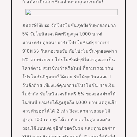
ก็ สมัครเป็นสมาชิกแล้วมาสนุกสนานกัน!
สมัคร918kiss จัดโปรโมชั่นสุดปังกับทุกยอดฝาก
5% รับโบนัสเครดิตฟรีสูงสุด 1,000 บาท!
มานะครับทุกคน! มารับโปรโมชั่นดีๆจากเรา
918KISS กันเถอะขอรับ กับโปรโมชั่นทุกยอดฝาก
5% จากพวกเรา โปรโมชั่นดีๆที่ไม่ว่าคุณจะเป็น
ใครก็ตาม สมาชิกเก่าหรือใหม่ ก็สามารถมารับ
โปรโมชั่นดีๆแบบงี้ได้เลย รับได้ทุกวันตลอด 1
วันอีกด้วย เพียงแค่คุณกดรับโปรโมชั่น ฝากเงิน
ไม่จำกัด รับโบนัสเครดิตฟรี 5% ของยอดฝากได้
ในทันที ยอมรับได้สูงสุดถึง 1,000 บาท แต่คุณจึง
ควรทำยอดให้ได้ 2 เท่า ถึงจะสามารถถอนได้
สูงสุด 100 เท่า พูดได้ว่า ทำยอดไม่สูง แถมยัง
ถอนได้แบบเต็มๆอีกด้วยครับผม และทุกยอดฝาก
300 บาท ยังสามารถรับแคนดี้ 10 แคนดี้ฟรีๆไป