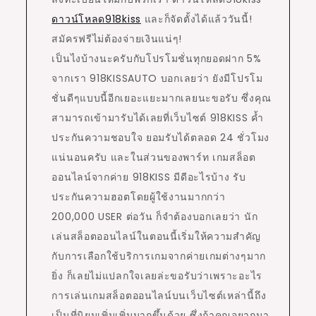
ดาวน์โหลด918kiss
และก็จัดตั้งได้แล้ววันนี้!
สมัครฟรีไม่ต้องจ่ายเงินแน่ๆ!
เป็นไงบ้างนะครับกับโปรโมชั่นทุกยอดฝาก 5%
จากเรา 918KISSAUTO บอกเลยว่า ยังมีโปรโม
ชั่นดีๆแบบนี้อีกเยอะแยะมากเลยนะขอรับ ซึ่งคุณ
สามารถเข้ามารับได้เลยที่เว็บไซต์ 918KISS ค้ำ
ประกันความชอบใจ ยอมรับได้ตลอด 24 ชั่วโมง
แน่นอนครับ และในส่วนของพาร์ท เกมสล็อต
ออนไลน์จากค่าย 918KISS มีดีอะไรบ้าง รับ
ประกันความฮอตโดยผู้ใช้งานมากกว่า
200,000 USER ต่อวัน ก็จำต้องบอกเลยว่า นัก
เล่นสล็อตออนไลน์ในตอนนี้เริ่มให้ความสำคัญ
กับการเลือกใช้บริการเกมจากค่ายเกมต่างๆมาก
ยิ่ง ก็เลยไม่แปลกใจเลยล่ะขอรับว่าเพราะอะไร
การเล่นเกมสล็อตออนไลน์บนเว็บไซต์เหล่านี้ถึง
เป็นที่นิยมเพิ่มเพิ่มมากขึ้นด้วย ซึ่งถ้าคุณอยากมา