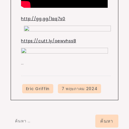
http://gg.gg/1aq7s0
https://cutt.ly/oewvhss8
…
ค้นหา
สำหรับ: