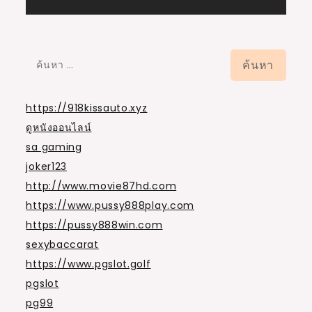
ค้นหา
สำหรับ:
https://918kissauto.xyz
ดูหนังออนไลน์
sa gaming
joker123
http://www.movie87hd.com
https://www.pussy888play.com
https://pussy888win.com
sexybaccarat
https://www.pgslot.golf
pgslot
pg99