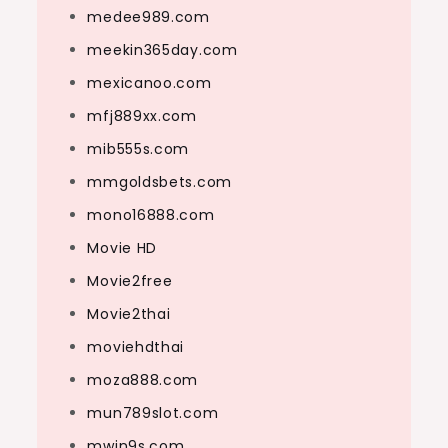
medee989.com
meekin365day.com
mexicanoo.com
mfj889xx.com
mib555s.com
mmgoldsbets.com
mono16888.com
Movie HD
Movie2free
Movie2thai
moviehdthai
moza888.com
mun789slot.com
mwin9s.com