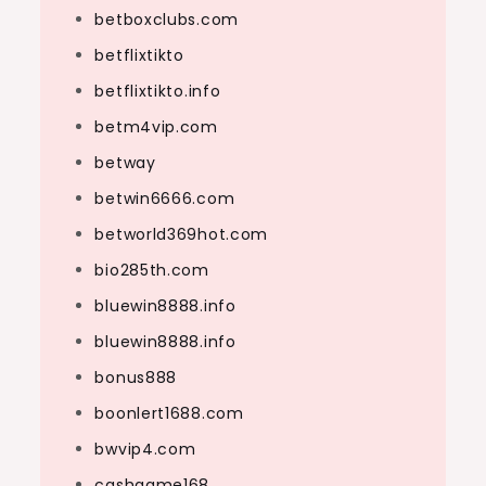
betboxclubs.com
betflixtikto
betflixtikto.info
betm4vip.com
betway
betwin6666.com
betworld369hot.com
bio285th.com
bluewin8888.info
bluewin8888.info
bonus888
boonlert1688.com
bwvip4.com
cashgame168