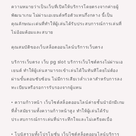
ความหมายว่าเป็นเว็บที่เปิดให้บริการโดยตรงจากค่ายผู้
พัฒนาเกม ไม่ผ่านเอเยนต์หรือตัวแทนกึ่งกลาง นี้เป็น
คุณลักษณะเด่นที่ทำให้ผู้เล่นได้รับประสบการณ์การเล่นที่
ไม่อ้อมค้อมและสบาย
คุณสมบัติของเว็บสล็อตออนไลน์บริการเว็บตรง
บริการเว็บตรง เว็บ pg slot บริการเว็บไซต์ตรงไม่ผ่านเอ
เยนต์ ทำให้ผู้เล่นสามารถเข้าเล่นได้ในทันทีโดยไม่ต้อง
ผ่านขั้นตอนซับซ้อน ไม่มีการเสียเวล่ำเวลาสำหรับการลง
ทะเบียนหรือรอการรับรองจากผู้แทน
• ความก้าวหน้า เว็บไซต์สล็อตออนไลน์ค่ายชั้นนำมักมีเกม
ที่ล้ำสมัยรวมทั้งความก้าวหน้าสูง ทำให้ผู้เล่นได้รับ
ประสบการณ์การเล่นที่น่าระทึกใจและไม่เครียดเบื่อ
• โบนัสรวมทั้งโปรโมชั่น เว็บไซต์สล็อตออนไลน์บริการ