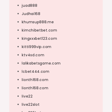
juad888
Judhai168
khumsup888.me
kimchibetbet.com
kingxxxbet123.com
kitti999vip.com
ktv4sd.com
lalikabetsgame.com
lcbet444.com
lionth168.com
lionth168.com
live22
live22slot