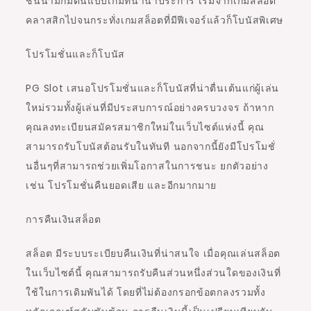
ชั้นนำมักมีต้นแบบเกมที่นานาประการ เริ่มจากเกมสล็อต
คลาสสิกไปจนกระทั่งเกมสล็อตที่มีฟีเจอร์แล้วก็โบนัสพิเศษ
โปรโมชั่นและก็โบนัส
PG Slot เสนอโปรโมชั่นและก็โบนัสที่น่าตื่นเต้นแก่ผู้เล่น
ใหม่รวมทั้งผู้เล่นที่มีประสบการณ์อย่างครบวงจร ถ้าหาก
คุณลงทะเบียนสมัครสมาชิกใหม่ในเว็บไซต์แห่งนี้ คุณ
สามารถรับโบนัสต้อนรับในทันที นอกจากนี้ยังมีโปรโมชั่
นอื่นๆที่สามารถช่วยเพิ่มโอกาสในการชนะ ยกตัวอย่าง
เช่น โปรโมชั่นคืนยอดเสีย และอีกมากมาย
การคืนเงินสล็อต
สล็อต มีระบบระเบียบคืนเงินที่น่าสนใจ เมื่อคุณเล่นสล็อต
ในเว็บไซต์นี้ คุณสามารถรับคืนส่วนหนึ่งส่วนใดของเงินที่
ใช้ในการเดิมพันได้ โดยที่ไม่ต้องกรอกข้อตกลงรวมทั้ง