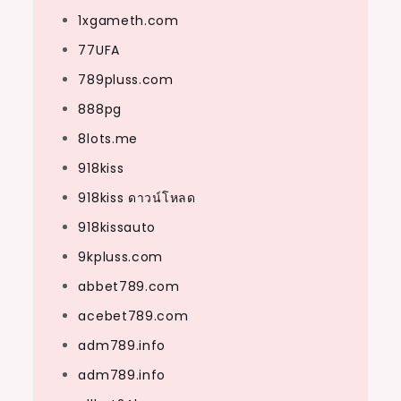
1xgameth.com
77UFA
789pluss.com
888pg
8lots.me
918kiss
918kiss ดาวน์โหลด
918kissauto
9kpluss.com
abbet789.com
acebet789.com
adm789.info
adm789.info