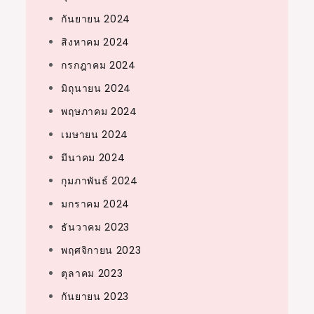
กันยายน 2024
สิงหาคม 2024
กรกฎาคม 2024
มิถุนายน 2024
พฤษภาคม 2024
เมษายน 2024
มีนาคม 2024
กุมภาพันธ์ 2024
มกราคม 2024
ธันวาคม 2023
พฤศจิกายน 2023
ตุลาคม 2023
กันยายน 2023