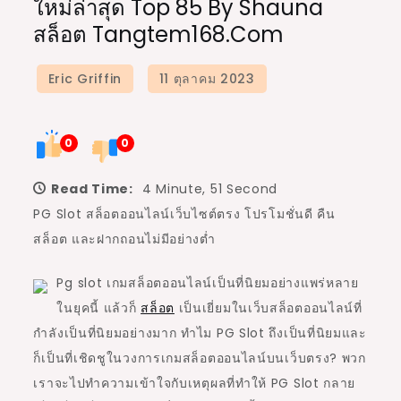
ใหม่ล่าสุด Top 85 By Shauna
สล็อต Tangtem168.com
0
0
Read Time:
4 Minute, 51 Second
PG Slot สล็อตออนไลน์เว็บไซต์ตรง โปรโมชั่นดี คืน
สล็อต และฝากถอนไม่มีอย่างต่ำ
Pg slot เกมสล็อตออนไลน์เป็นที่นิยมอย่างแพร่หลาย
ในยุคนี้ แล้วก็
สล็อต
เป็นเยี่ยมในเว็บสล็อตออนไลน์ที่
กำลังเป็นที่นิยมอย่างมาก ทำไม PG Slot ถึงเป็นที่นิยมและ
ก็เป็นที่เชิดชูในวงการเกมสล็อตออนไลน์บนเว็บตรง? พวก
เราจะไปทำความเข้าใจกับเหตุผลที่ทำให้ PG Slot กลาย