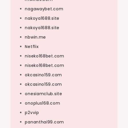
nagawaybet.com
nakoya1688.site
nakoya1688.site
nbwin.me
Netflix
niseko168bet.com
niseko168bet.com
okcasino159.com
okcasino159.com
onesiamclub.site
onoplus168.com
p2vvip
pananthai99.com