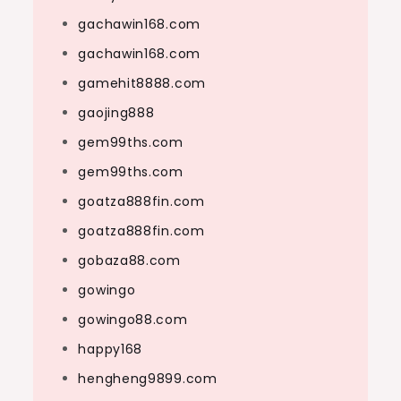
gachawin168.com
gachawin168.com
gamehit8888.com
gaojing888
gem99ths.com
gem99ths.com
goatza888fin.com
goatza888fin.com
gobaza88.com
gowingo
gowingo88.com
happy168
hengheng9899.com