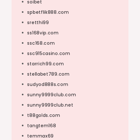
soibet
spbetflik888.com
sretthi99
ss168vip.com
ssc168.com
ssc915casino.com
starrich99.com
stellabet789.com
sudyod888s.com
sunny9999club.com
sunny9999club.net
t88golds.com
tangtem168
temmax69