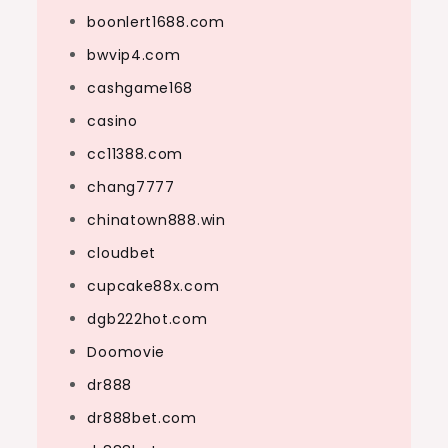
boonlert1688.com
bwvip4.com
cashgame168
casino
cc11388.com
chang7777
chinatown888.win
cloudbet
cupcake88x.com
dgb222hot.com
Doomovie
dr888
dr888bet.com