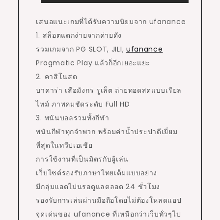
เสนอแนะเกมที่ได้รับความนิยมจาก ufanance
1. สล็อตแตกง่ายจากค่ายดัง
รวมเกมจาก PG SLOT, JILI,
ufanance
Pragmatic Play แล้วก็อีกเยอะแยะ
2. คาสิโนสด
บาคาร่า เสือมังกร รูเล็ต ถ่ายทอดสดแบบเรียล
ไทม์ ภาพคมชัดระดับ Full HD
3. พนันบอลรวมทั้งกีฬา
พนันกีฬาทุกจำพวก พร้อมค่าน้ำประปาดีเยี่ยม
ที่สุดในทวีปเอเชีย
การใช้งานที่เป็นมิตรกับผู้เล่น
เว็บไซต์รองรับภาษาไทยเต็มแบบอย่าง
มีกลุ่มแอดไม่นรอดูแลตลอด 24 ชั่วโมง
รองรับการเล่นผ่านมือถือโดยไม่ต้องโหลดแอป
จุดเด่นของ ufanance ที่เหนือกว่าเว็บทั่วๆไป