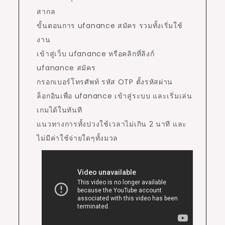
สากล
ขั้นตอนการ ufanance สมัคร รวมทั้งเริ่มใช้
งาน
เข้าสู่เว็บ ufanance หรือคลิกที่ลิงก์
ufanance สมัคร
กรอกเบอร์โทรศัพท์ รหัส OTP ตั้งรหัสผ่าน
ล็อกอินเพื่อ ufanance เข้าสู่ระบบ และเริ่มเล่น
เกมได้ในทันที
แนวทางการทั้งปวงใช้เวลาไม่เกิน 2 นาที และ
ไม่มีค่าใช้จ่ายใดๆทั้งมวล