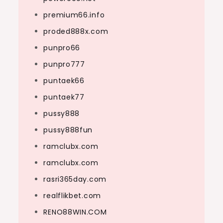
premium66.info
proded888x.com
punpro66
punpro777
puntaek66
puntaek77
pussy888
pussy888fun
ramclubx.com
ramclubx.com
rasri365day.com
realflikbet.com
RENO88WIN.COM