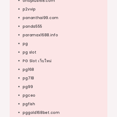
onoplus168.com
p2vvip
pananthai99.com
panda555
paramax1688.info
pg
pg slot
PG Slot เว็บใหม่
pg168
pg718
pg99
pgceo
pgfish
pggold168bet.com