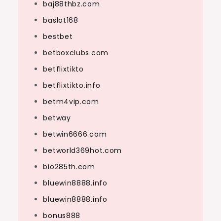
baj88thbz.com
baslot168
bestbet
betboxclubs.com
betflixtikto
betflixtikto.info
betm4vip.com
betway
betwin6666.com
betworld369hot.com
bio285th.com
bluewin8888.info
bluewin8888.info
bonus888