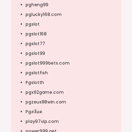
pgheng99
pglucky168.com
pgslot
pgslot168
pgslot77
pgslot99
pgslot999bets.com
pgslotfish
Pgslotth
pgx62game.com
pgzeus88win.com
Pgสล็อต
play97vip.com
power999.net