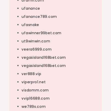
ufam11.com
ufanance
ufanance789.com
ufasnake
ufawinner99bet.com
ut9winwin.com
veera6999.com
vegasisland168bet.com
vegasisland168bet.com
ver888.vip
viperpro1.net
visdomm.com
vvip16688.com
we789s.com