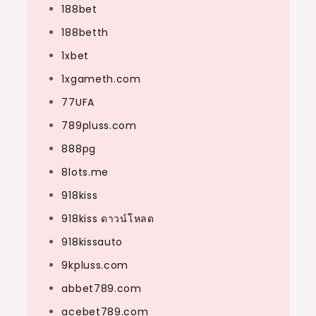
188bet
188betth
1xbet
1xgameth.com
77UFA
789pluss.com
888pg
8lots.me
918kiss
918kiss ดาวน์โหลด
918kissauto
9kpluss.com
abbet789.com
acebet789.com