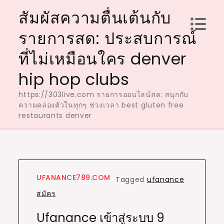
Skip
สัมผัสความตื่นเต้นกับ
to
รายการสด: ประสบการณ์
content
ที่ไม่เหมือนใคร denver
hip hop clubs
https://303live.com รายการออนไลน์สด: สนุกกับ
ความคล่องตัวในทุกๆ ช่วงเวลา best gluten free
restaurants denver
UFANANCE789.COM
Tagged
ufanance
สมัคร
Ufanance เข้าสู่ระบบ 9