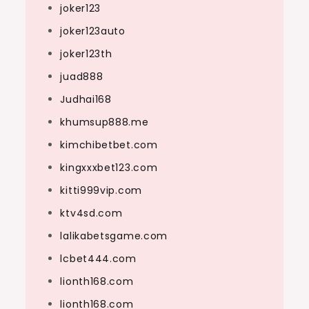
joker123
joker123auto
joker123th
juad888
Judhai168
khumsup888.me
kimchibetbet.com
kingxxxbet123.com
kitti999vip.com
ktv4sd.com
lalikabetsgame.com
lcbet444.com
lionth168.com
lionth168.com