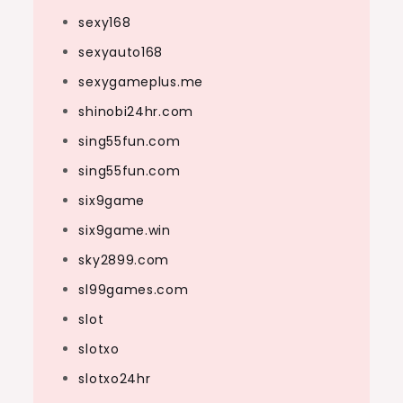
sexy168
sexyauto168
sexygameplus.me
shinobi24hr.com
sing55fun.com
sing55fun.com
six9game
six9game.win
sky2899.com
sl99games.com
slot
slotxo
slotxo24hr