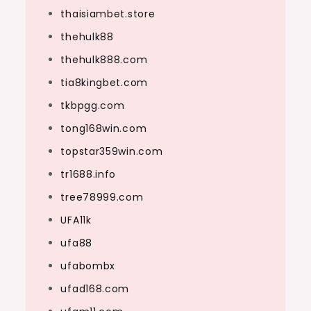
thaisiambet.store
thehulk88
thehulk888.com
tia8kingbet.com
tkbpgg.com
tong168win.com
topstar359win.com
tr1688.info
tree78999.com
UFA11k
ufa88
ufabombx
ufad168.com